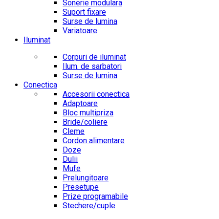
Sonerie modulara
Suport fixare
Surse de lumina
Variatoare
Iluminat
Corpuri de iluminat
Ilum. de sarbatori
Surse de lumina
Conectica
Accesorii conectica
Adaptoare
Bloc multipriza
Bride/coliere
Cleme
Cordon alimentare
Doze
Dulii
Mufe
Prelungitoare
Presetupe
Prize programabile
Stechere/cuple