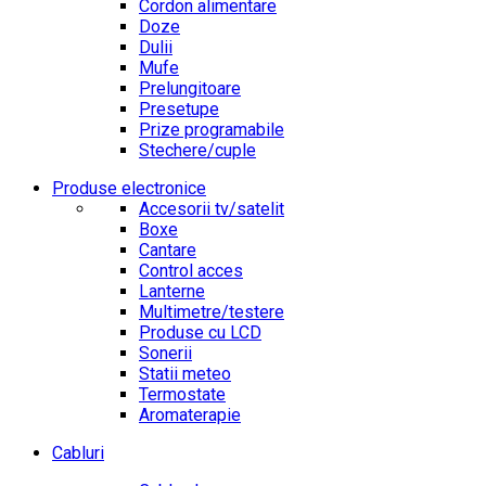
Cordon alimentare
Doze
Dulii
Mufe
Prelungitoare
Presetupe
Prize programabile
Stechere/cuple
Produse electronice
Accesorii tv/satelit
Boxe
Cantare
Control acces
Lanterne
Multimetre/testere
Produse cu LCD
Sonerii
Statii meteo
Termostate
Aromaterapie
Cabluri