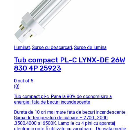
Iluminat
,
Surse cu descarcari
,
Surse de lumina
Tub compact PL-C LYNX-DE 26W
830 4P 25923
0
out of 5
(0)
Tub compact pl-c.
Pana la 80% de economisire a
energiei fata de becuri incandescente
Durata de 10 ori mai mare fata de becuri incandescente.
Gama de temperaturi de culoare – 2700 , 3000
,3500,4000 si 6500K.
Lampile cu 4 pini cu aparataj
electronic pote fi utilizate cu variatoare.
De viata medie