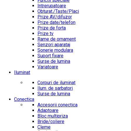
Functii speciale
Intrerupatoare
Obturat./Taste/Placi
Prize AV/difuzor
Prize date/telefon
Prize de forta
Prize tv
Rame de ornament
Senzori aparataj
Sonerie modulara
Suport fixare
Surse de lumina
Variatoare
Iluminat
Corpuri de iluminat
Ilum. de sarbatori
Surse de lumina
Conectica
Accesorii conectica
Adaptoare
Bloc multipriza
Bride/coliere
Cleme