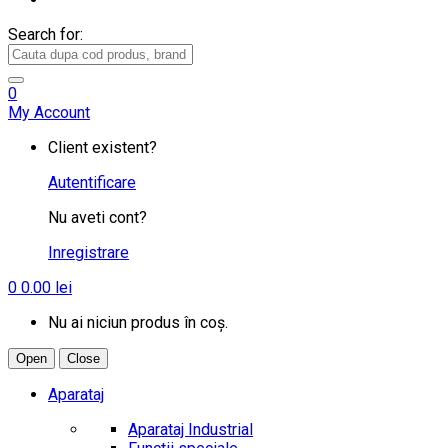
Search for:
0
My Account
Client existent?
Autentificare
Nu aveti cont?
Inregistrare
0
0.00
lei
Nu ai niciun produs în coș.
Open
Close
Aparataj
Aparataj Industrial