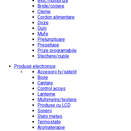
Bloc multipriza
Bride/coliere
Cleme
Cordon alimentare
Doze
Dulii
Mufe
Prelungitoare
Presetupe
Prize programabile
Stechere/cuple
Produse electronice
Accesorii tv/satelit
Boxe
Cantare
Control acces
Lanterne
Multimetre/testere
Produse cu LCD
Sonerii
Statii meteo
Termostate
Aromaterapie