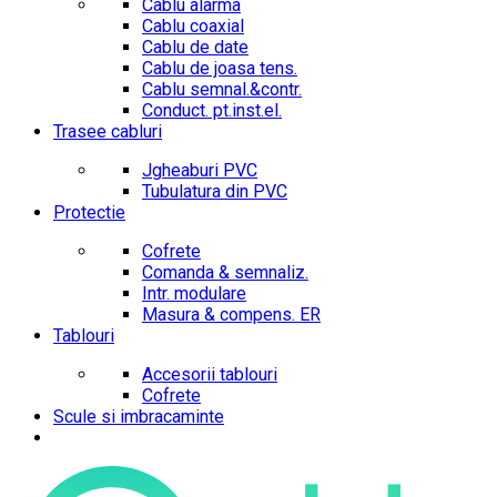
Cablu alarma
Cablu coaxial
Cablu de date
Cablu de joasa tens.
Cablu semnal.&contr.
Conduct. pt.inst.el.
Trasee cabluri
Jgheaburi PVC
Tubulatura din PVC
Protectie
Cofrete
Comanda & semnaliz.
Intr. modulare
Masura & compens. ER
Tablouri
Accesorii tablouri
Cofrete
Scule si imbracaminte