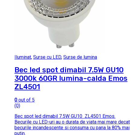
Iluminat
,
Surse cu LED
,
Surse de lumina
Bec led spot dimabil 7.5W GU10
3000k 60GR lumina-calda Emos
ZL4501
0
out of 5
(0)
Bec spot led dimabil 7.5W GU10 ZL4501 Emos.
Becurile cu LED-uri au o durata de viata mai mare decat
becurile incandescente si consuma cu pana la 80% mai
putin.