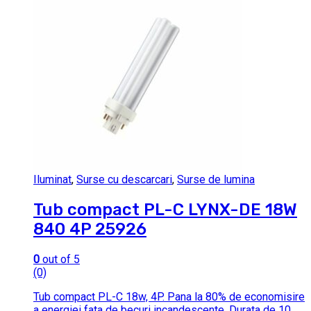
Iluminat
,
Surse cu descarcari
,
Surse de lumina
Tub compact PL-C LYNX-DE 18W
840 4P 25926
0
out of 5
(0)
Tub compact PL-C 18w, 4P. Pana la 80% de economisire
a energiei fata de becuri incandescente.
Durata de 10