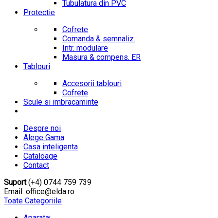
Tubulatura din PVC
Protectie
Cofrete
Comanda & semnaliz.
Intr. modulare
Masura & compens. ER
Tablouri
Accesorii tablouri
Cofrete
Scule si imbracaminte
Despre noi
Alege Gama
Casa inteligenta
Cataloage
Contact
Suport
(+4) 0744 759 739
Email: office@elda.ro
Toate Categoriile
Aparataj