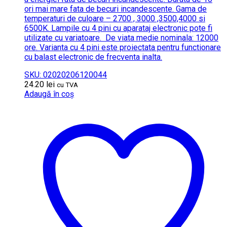
ori mai mare fata de becuri incandescente.
Gama de
temperaturi de culoare – 2700 , 3000 ,3500,4000 si
6500K.
Lampile cu 4 pini cu aparataj electronic pote fi
utilizate cu variatoare.
De viata medie nominala: 12000
ore. Varianta cu 4 pini este proiectata pentru functionare
cu balast electronic de frecventa inalta.
SKU: 02020206120044
24.20
lei
cu TVA
Adaugă în coș