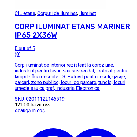
CIL etans
,
Corpuri de iluminat
,
Iluminat
CORP ILUMINAT ETANS MARINER
IP65 2X36W
0
out of 5
(0)
Corp iluminat de interior rezistent la coroziune,
industrial pentru tavan sau suspendat, potrivit pentru
lampile fluorescente T8. Potrivit pentru: scoli, garaje,
parcari, zone publice, locuri de parcare, tunele, locuri
umede sau cu praf, industria Electronica.
SKU: 02011122146519
121.00
lei
cu TVA
Adaugă în coș