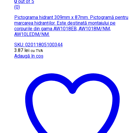
0
out of 5
(0)
Pictograma hidrant 309mm x 87mm. Pictogramă pentru
marcarea hidranților. Este destinată montajului pe
corpurile din gama AW1018EB, AW1018M/NM,
AW10LEDM/NM.
SKU: 02011805100344
3.87
lei
cu TVA
Adaugă în coș