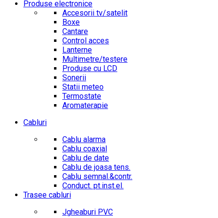
Produse electronice
Accesorii tv/satelit
Boxe
Cantare
Control acces
Lanterne
Multimetre/testere
Produse cu LCD
Sonerii
Statii meteo
Termostate
Aromaterapie
Cabluri
Cablu alarma
Cablu coaxial
Cablu de date
Cablu de joasa tens.
Cablu semnal.&contr.
Conduct. pt.inst.el.
Trasee cabluri
Jgheaburi PVC