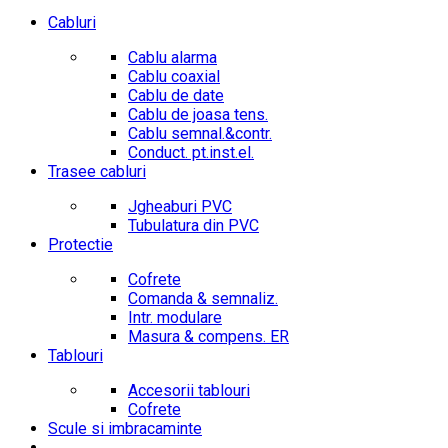
Cabluri
Cablu alarma
Cablu coaxial
Cablu de date
Cablu de joasa tens.
Cablu semnal.&contr.
Conduct. pt.inst.el.
Trasee cabluri
Jgheaburi PVC
Tubulatura din PVC
Protectie
Cofrete
Comanda & semnaliz.
Intr. modulare
Masura & compens. ER
Tablouri
Accesorii tablouri
Cofrete
Scule si imbracaminte