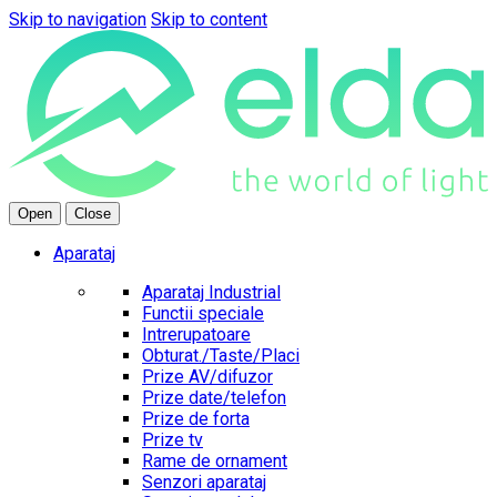
Skip to navigation
Skip to content
Open
Close
Aparataj
Aparataj Industrial
Functii speciale
Intrerupatoare
Obturat./Taste/Placi
Prize AV/difuzor
Prize date/telefon
Prize de forta
Prize tv
Rame de ornament
Senzori aparataj