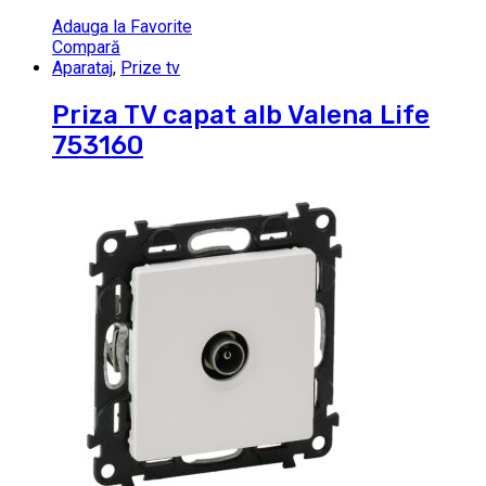
Adauga la Favorite
Compară
Aparataj
,
Prize tv
Priza TV capat alb Valena Life
753160