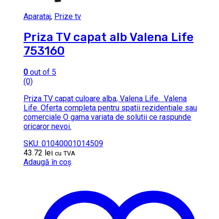
Aparataj
,
Prize tv
Priza TV capat alb Valena Life
753160
0
out of 5
(0)
Priza TV capat culoare alba, Valena Life. Valena
Life. Oferta completa pentru spatii rezidentiale sau
comerciale O gama variata de solutii ce raspunde
oricaror nevoi.
SKU: 01040001014509
43.72
lei
cu TVA
Adaugă în coș