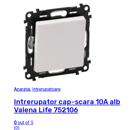
Aparataj
,
Intrerupatoare
Intrerupator cap-scara 10A alb
Valena Life 752106
0
out of 5
(0)