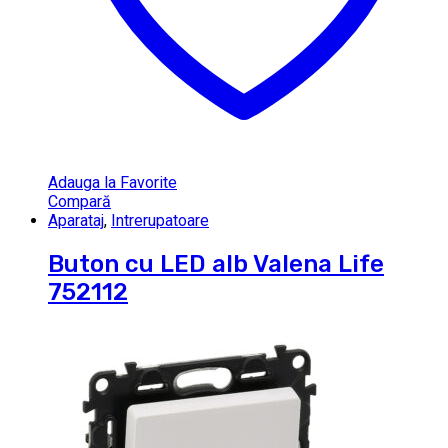
Adauga la Favorite
Compară
Aparataj
,
Intrerupatoare
Buton cu LED alb Valena Life
752112