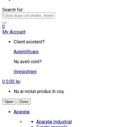
Search for:
0
My Account
Client existent?
Autentificare
Nu aveti cont?
Inregistrare
0
0.00
lei
Nu ai niciun produs în coș.
Open
Close
Aparataj
Aparataj Industrial