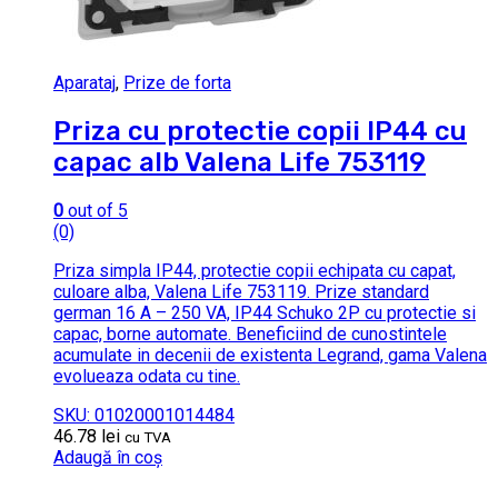
Aparataj
,
Prize de forta
Priza cu protectie copii IP44 cu
capac alb Valena Life 753119
0
out of 5
(0)
Priza simpla IP44, protectie copii echipata cu capat,
culoare alba, Valena Life 753119. Prize standard
german 16 A – 250 VA, IP44 Schuko 2P cu protectie si
capac, borne automate. Beneficiind de cunostintele
acumulate in decenii de existenta Legrand, gama Valena
evolueaza odata cu tine.
SKU: 01020001014484
46.78
lei
cu TVA
Adaugă în coș