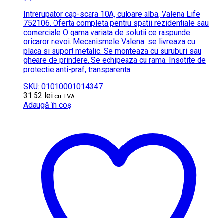
Intrerupator cap-scara 10A, culoare alba, Valena Life
752106. Oferta completa pentru spatii rezidentiale sau
comerciale O gama variata de solutii ce raspunde
oricaror nevoi. Mecanismele Valena se livreaza cu
placa si suport metalic. Se monteaza cu suruburi sau
gheare de prindere. Se echipeaza cu rama. Insotite de
protectie anti-praf, transparenta.
SKU: 01010001014347
31.52
lei
cu TVA
Adaugă în coș