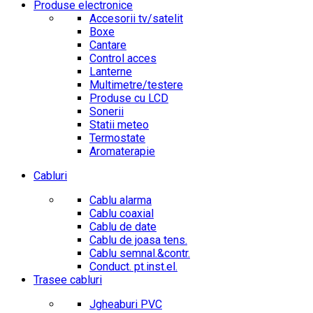
Produse electronice
Accesorii tv/satelit
Boxe
Cantare
Control acces
Lanterne
Multimetre/testere
Produse cu LCD
Sonerii
Statii meteo
Termostate
Aromaterapie
Cabluri
Cablu alarma
Cablu coaxial
Cablu de date
Cablu de joasa tens.
Cablu semnal.&contr.
Conduct. pt.inst.el.
Trasee cabluri
Jgheaburi PVC