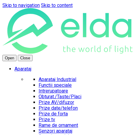
Skip to navigation
Skip to content
Open
Close
Aparataj
Aparataj Industrial
Functii speciale
Intrerupatoare
Obturat./Taste/Placi
Prize AV/difuzor
Prize date/telefon
Prize de forta
Prize tv
Rame de ornament
Senzori aparataj