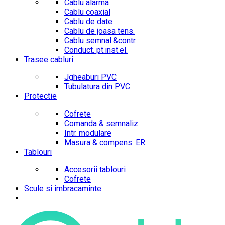
Cablu alarma
Cablu coaxial
Cablu de date
Cablu de joasa tens.
Cablu semnal.&contr.
Conduct. pt.inst.el.
Trasee cabluri
Jgheaburi PVC
Tubulatura din PVC
Protectie
Cofrete
Comanda & semnaliz.
Intr. modulare
Masura & compens. ER
Tablouri
Accesorii tablouri
Cofrete
Scule si imbracaminte