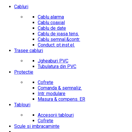
Cabluri
Cablu alarma
Cablu coaxial
Cablu de date
Cablu de joasa tens.
Cablu semnal.&contr.
Conduct. pt.inst.el.
Trasee cabluri
Jgheaburi PVC
Tubulatura din PVC
Protectie
Cofrete
Comanda & semnaliz.
Intr. modulare
Masura & compens. ER
Tablouri
Accesorii tablouri
Cofrete
Scule si imbracaminte