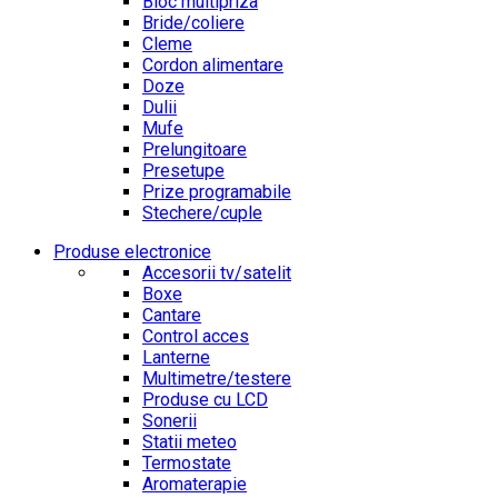
Bloc multipriza
Bride/coliere
Cleme
Cordon alimentare
Doze
Dulii
Mufe
Prelungitoare
Presetupe
Prize programabile
Stechere/cuple
Produse electronice
Accesorii tv/satelit
Boxe
Cantare
Control acces
Lanterne
Multimetre/testere
Produse cu LCD
Sonerii
Statii meteo
Termostate
Aromaterapie