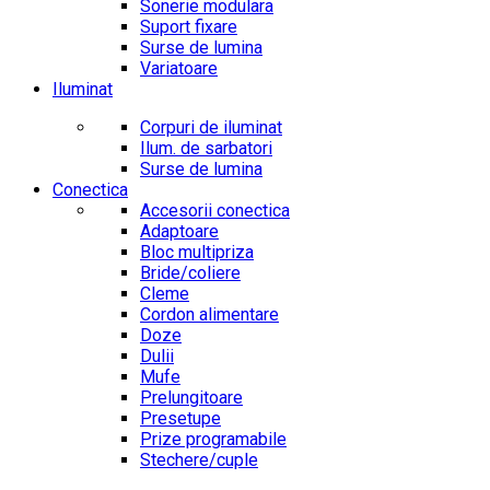
Sonerie modulara
Suport fixare
Surse de lumina
Variatoare
Iluminat
Corpuri de iluminat
Ilum. de sarbatori
Surse de lumina
Conectica
Accesorii conectica
Adaptoare
Bloc multipriza
Bride/coliere
Cleme
Cordon alimentare
Doze
Dulii
Mufe
Prelungitoare
Presetupe
Prize programabile
Stechere/cuple