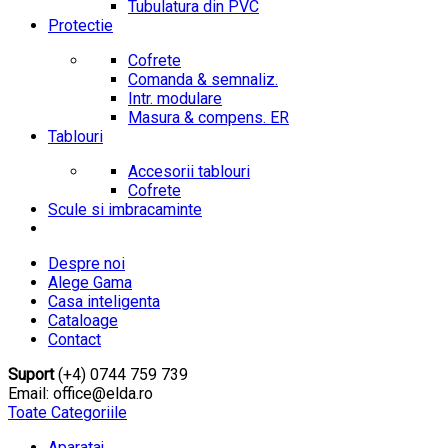
Tubulatura din PVC
Protectie
Cofrete
Comanda & semnaliz.
Intr. modulare
Masura & compens. ER
Tablouri
Accesorii tablouri
Cofrete
Scule si imbracaminte
Despre noi
Alege Gama
Casa inteligenta
Cataloage
Contact
Suport
(+4) 0744 759 739
Email: office@elda.ro
Toate Categoriile
Aparataj