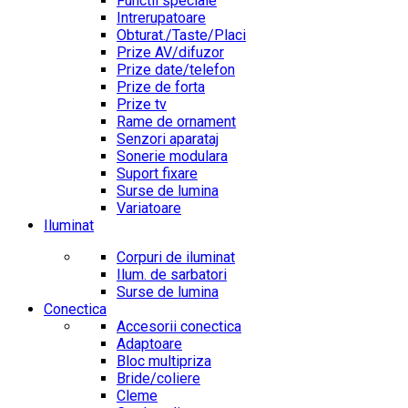
Functii speciale
Intrerupatoare
Obturat./Taste/Placi
Prize AV/difuzor
Prize date/telefon
Prize de forta
Prize tv
Rame de ornament
Senzori aparataj
Sonerie modulara
Suport fixare
Surse de lumina
Variatoare
Iluminat
Corpuri de iluminat
Ilum. de sarbatori
Surse de lumina
Conectica
Accesorii conectica
Adaptoare
Bloc multipriza
Bride/coliere
Cleme