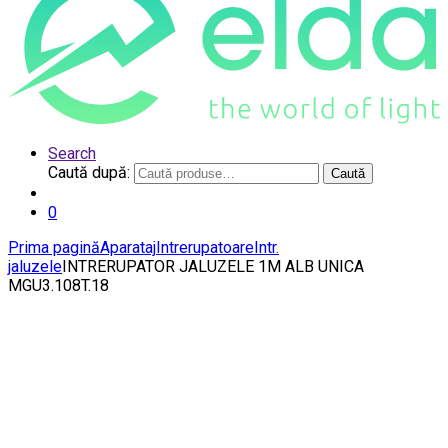
Search
Caută după:
Caută
0
Prima pagină
Aparataj
Intrerupatoare
Intr.
jaluzele
INTRERUPATOR JALUZELE 1M ALB UNICA
MGU3.108T.18