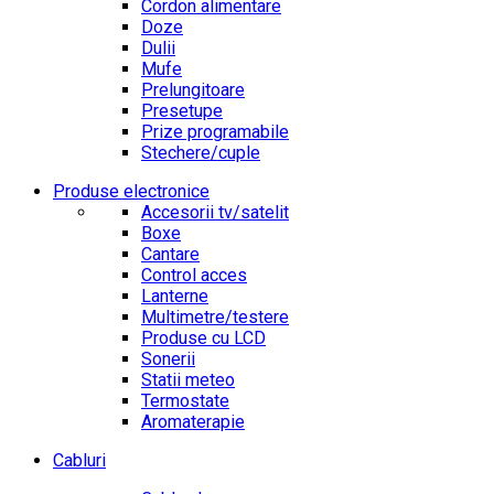
Cordon alimentare
Doze
Dulii
Mufe
Prelungitoare
Presetupe
Prize programabile
Stechere/cuple
Produse electronice
Accesorii tv/satelit
Boxe
Cantare
Control acces
Lanterne
Multimetre/testere
Produse cu LCD
Sonerii
Statii meteo
Termostate
Aromaterapie
Cabluri