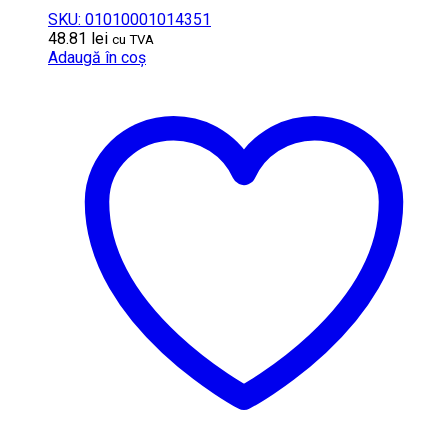
SKU: 01010001014351
48.81
lei
cu TVA
Adaugă în coș