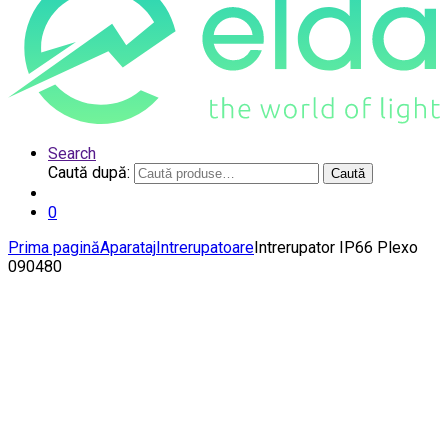
Search
Caută după:
Caută
0
Prima pagină
Aparataj
Intrerupatoare
Intrerupator IP66 Plexo
090480