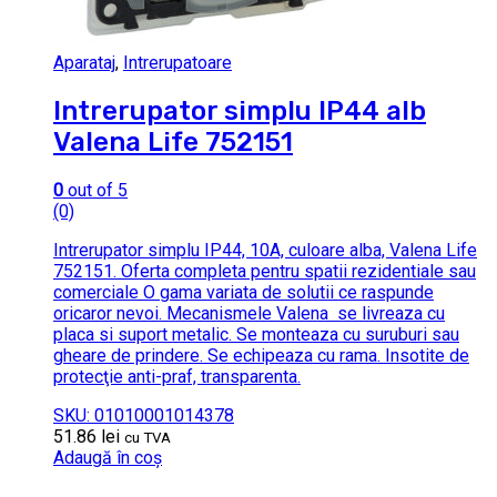
Aparataj
,
Intrerupatoare
Intrerupator simplu IP44 alb
Valena Life 752151
0
out of 5
(0)
Intrerupator simplu IP44, 10A, culoare alba, Valena Life
752151. Oferta completa pentru spatii rezidentiale sau
comerciale O gama variata de solutii ce raspunde
oricaror nevoi. Mecanismele Valena se livreaza cu
placa si suport metalic. Se monteaza cu suruburi sau
gheare de prindere. Se echipeaza cu rama. Insotite de
protecţie anti-praf, transparenta.
SKU: 01010001014378
51.86
lei
cu TVA
Adaugă în coș