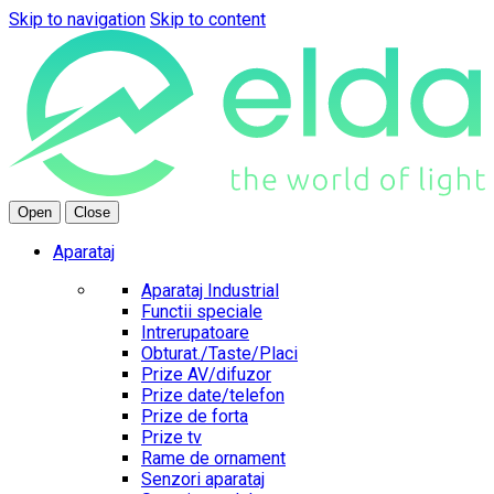
Skip to navigation
Skip to content
Open
Close
Aparataj
Aparataj Industrial
Functii speciale
Intrerupatoare
Obturat./Taste/Placi
Prize AV/difuzor
Prize date/telefon
Prize de forta
Prize tv
Rame de ornament
Senzori aparataj