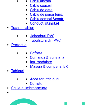
Cablu alarma
Cablu coaxial
Cablu de date
Cablu de joasa tens.
Cablu semnal.&contr.
Conduct. pt.inst.el.
Trasee cabluri
Jgheaburi PVC
Tubulatura din PVC
Protectie
Cofrete
Comanda & semnaliz.
Intr. modulare
Masura & compens. ER
Tablouri
Accesorii tablouri
Cofrete
Scule si imbracaminte