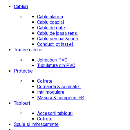
Cabluri
Cablu alarma
Cablu coaxial
Cablu de date
Cablu de joasa tens.
Cablu semnal.&contr.
Conduct. pt.inst.el.
Trasee cabluri
Jgheaburi PVC
Tubulatura din PVC
Protectie
Cofrete
Comanda & semnaliz.
Intr. modulare
Masura & compens. ER
Tablouri
Accesorii tablouri
Cofrete
Scule si imbracaminte