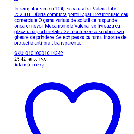
Intrerupator simplu 10A, culoare alba, Valena Life
752101. Oferta completa pentru spatii rezidentiale sau
comerciale O gama variata de solutii ce raspunde
oricaror nevoi. Mecanismele Valena se livreaza cu
placa si suport metalic. Se monteaza cu suruburi sau
gheare de prindere. Se echipeaza cu rama. Insotite de
protecţie anti-praf, transparenta.
SKU: 01010001014342
25.42
lei
cu TVA
Adaugă în coș