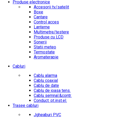
Produse electronice
Accesorii tv/satelit
Boxe
Cantare
Control acces
Lanterne
Multimetre/testere
Produse cu LCD
Sonerii
Statii meteo
Termostate
Aromaterapie
Cabluri
Cablu alarma
Cablu coaxial
Cablu de date
Cablu de joasa tens.
Cablu semnal.&contr.
Conduct. pt.inst.el.
Trasee cabluri
Jgheaburi PVC