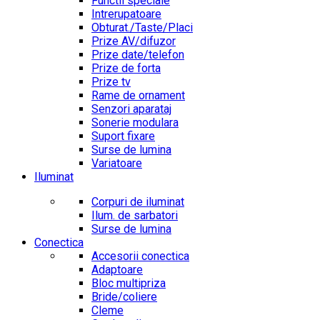
Functii speciale
Intrerupatoare
Obturat./Taste/Placi
Prize AV/difuzor
Prize date/telefon
Prize de forta
Prize tv
Rame de ornament
Senzori aparataj
Sonerie modulara
Suport fixare
Surse de lumina
Variatoare
Iluminat
Corpuri de iluminat
Ilum. de sarbatori
Surse de lumina
Conectica
Accesorii conectica
Adaptoare
Bloc multipriza
Bride/coliere
Cleme