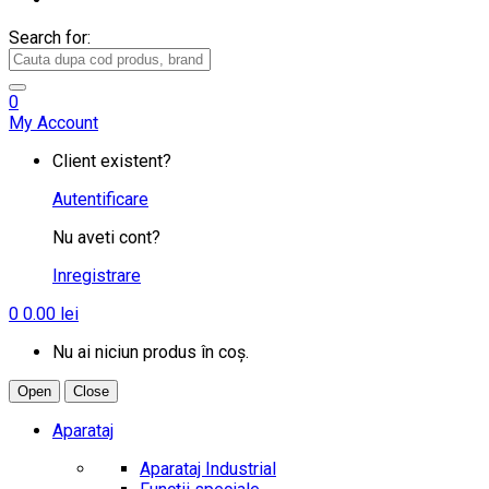
Search for:
0
My Account
Client existent?
Autentificare
Nu aveti cont?
Inregistrare
0
0.00
lei
Nu ai niciun produs în coș.
Open
Close
Aparataj
Aparataj Industrial