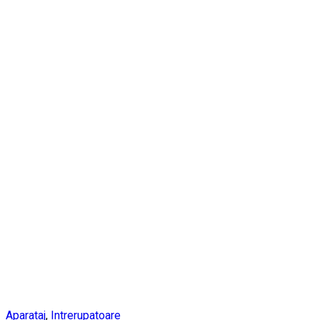
Aparataj
,
Intrerupatoare