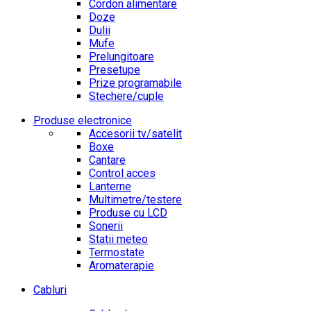
Cordon alimentare
Doze
Dulii
Mufe
Prelungitoare
Presetupe
Prize programabile
Stechere/cuple
Produse electronice
Accesorii tv/satelit
Boxe
Cantare
Control acces
Lanterne
Multimetre/testere
Produse cu LCD
Sonerii
Statii meteo
Termostate
Aromaterapie
Cabluri