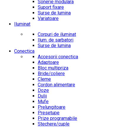
Sonerie modulara
Suport fixare
Surse de lumina
Variatoare
Iluminat
Corpuri de iluminat
Ilum. de sarbatori
Surse de lumina
Conectica
Accesorii conectica
Adaptoare
Bloc multipriza
Bride/coliere
Cleme
Cordon alimentare
Doze
Dulii
Mufe
Prelungitoare
Presetupe
Prize programabile
Stechere/cuple