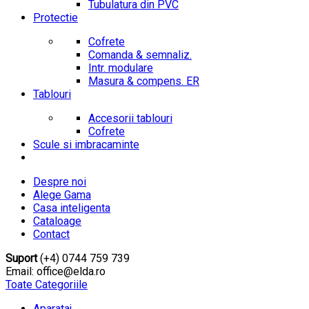
Tubulatura din PVC
Protectie
Cofrete
Comanda & semnaliz.
Intr. modulare
Masura & compens. ER
Tablouri
Accesorii tablouri
Cofrete
Scule si imbracaminte
Despre noi
Alege Gama
Casa inteligenta
Cataloage
Contact
Suport
(+4) 0744 759 739
Email: office@elda.ro
Toate Categoriile
Aparataj