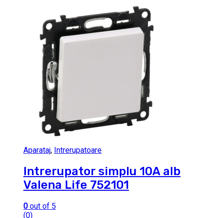
Aparataj
,
Intrerupatoare
Intrerupator simplu 10A alb
Valena Life 752101
0
out of 5
(0)