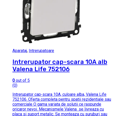
Aparataj
,
Intrerupatoare
Intrerupator cap-scara 10A alb
Valena Life 752106
0
out of 5
(0)
Intrerupator cap-scara 10A, culoare alba, Valena Life
752106. Oferta completa pentru spatii rezidentiale sau
comerciale O gama variata de solutii ce raspunde
oricaror nevoi. Mecanismele Valena se livreaza cu
placa si suport metalic. Se monteaza cu suruburi sau