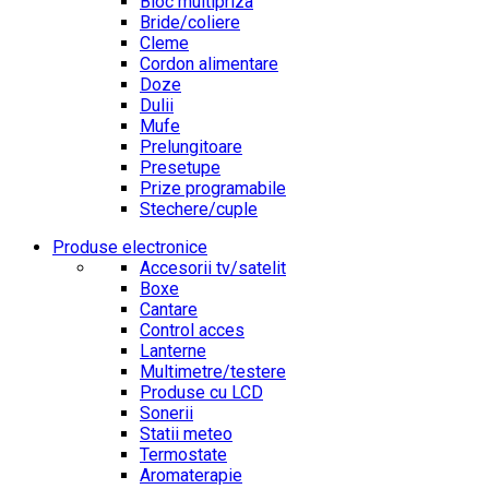
Bloc multipriza
Bride/coliere
Cleme
Cordon alimentare
Doze
Dulii
Mufe
Prelungitoare
Presetupe
Prize programabile
Stechere/cuple
Produse electronice
Accesorii tv/satelit
Boxe
Cantare
Control acces
Lanterne
Multimetre/testere
Produse cu LCD
Sonerii
Statii meteo
Termostate
Aromaterapie