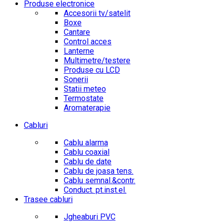
Produse electronice
Accesorii tv/satelit
Boxe
Cantare
Control acces
Lanterne
Multimetre/testere
Produse cu LCD
Sonerii
Statii meteo
Termostate
Aromaterapie
Cabluri
Cablu alarma
Cablu coaxial
Cablu de date
Cablu de joasa tens.
Cablu semnal.&contr.
Conduct. pt.inst.el.
Trasee cabluri
Jgheaburi PVC