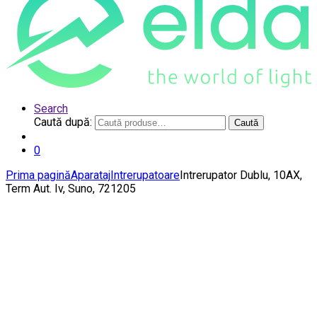
Search
Caută după:
Caută
0
Prima pagină
Aparataj
Intrerupatoare
Intrerupator Dublu, 10AX,
Term Aut. Iv, Suno, 721205