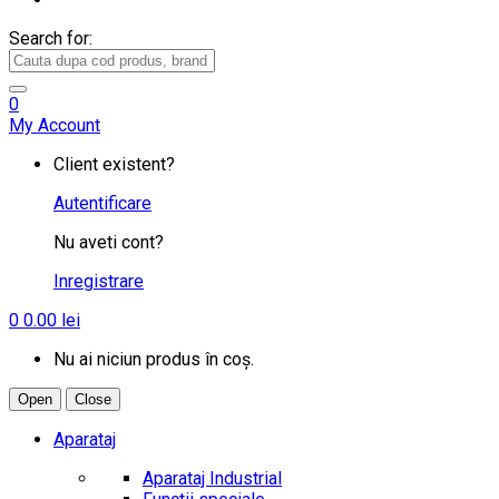
Search for:
0
My Account
Client existent?
Autentificare
Nu aveti cont?
Inregistrare
0
0.00
lei
Nu ai niciun produs în coș.
Open
Close
Aparataj
Aparataj Industrial