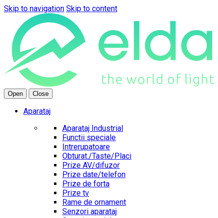
Skip to navigation
Skip to content
Open
Close
Aparataj
Aparataj Industrial
Functii speciale
Intrerupatoare
Obturat./Taste/Placi
Prize AV/difuzor
Prize date/telefon
Prize de forta
Prize tv
Rame de ornament
Senzori aparataj