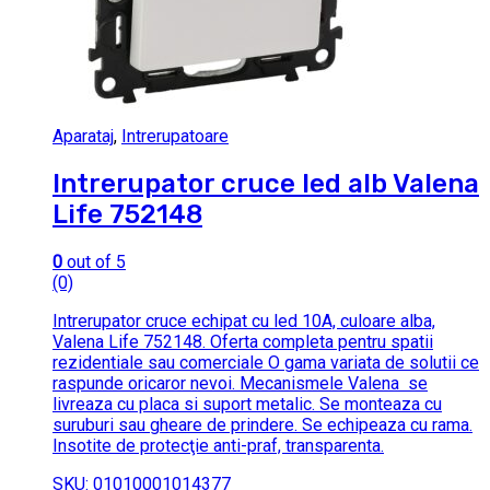
Aparataj
,
Intrerupatoare
Intrerupator cruce led alb Valena
Life 752148
0
out of 5
(0)
Intrerupator cruce echipat cu led 10A, culoare alba,
Valena Life 752148. Oferta completa pentru spatii
rezidentiale sau comerciale O gama variata de solutii ce
raspunde oricaror nevoi. Mecanismele Valena se
livreaza cu placa si suport metalic. Se monteaza cu
suruburi sau gheare de prindere. Se echipeaza cu rama.
Insotite de protecţie anti-praf, transparenta.
SKU: 01010001014377