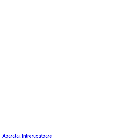
Aparataj
,
Intrerupatoare