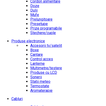
Cordon alimentare
Doze
Dulii
Mufe
Prelungitoare
Presetupe
Prize programabile
Stechere/cuple
Produse electronice
Accesorii tv/satelit
Boxe
Cantare
Control acces
Lanterne
Multimetre/testere
Produse cu LCD
Sonerii
Statii meteo
Termostate
Aromaterapie
Cabluri