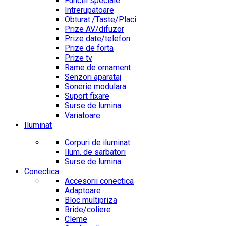
Functii speciale
Intrerupatoare
Obturat./Taste/Placi
Prize AV/difuzor
Prize date/telefon
Prize de forta
Prize tv
Rame de ornament
Senzori aparataj
Sonerie modulara
Suport fixare
Surse de lumina
Variatoare
Iluminat
Corpuri de iluminat
Ilum. de sarbatori
Surse de lumina
Conectica
Accesorii conectica
Adaptoare
Bloc multipriza
Bride/coliere
Cleme