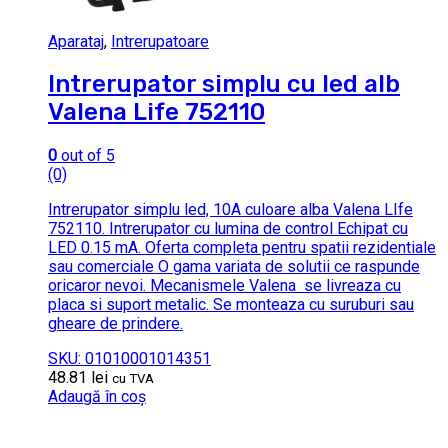
Aparataj
,
Intrerupatoare
Intrerupator simplu cu led alb
Valena Life 752110
0
out of 5
(0)
Intrerupator simplu led, 10A culoare alba Valena LIfe
752110. Intrerupator cu lumina de control Echipat cu
LED 0.15 mA. Oferta completa pentru spatii rezidentiale
sau comerciale O gama variata de solutii ce raspunde
oricaror nevoi. Mecanismele Valena se livreaza cu
placa si suport metalic. Se monteaza cu suruburi sau
gheare de prindere.
SKU: 01010001014351
48.81
lei
cu TVA
Adaugă în coș