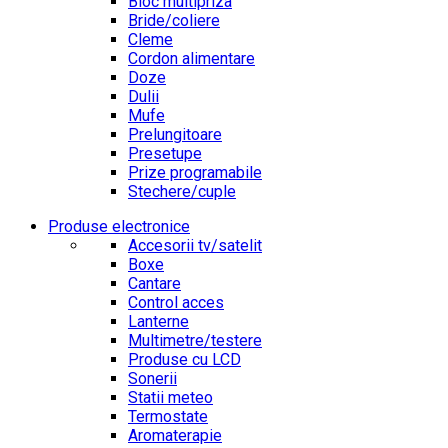
Bloc multipriza
Bride/coliere
Cleme
Cordon alimentare
Doze
Dulii
Mufe
Prelungitoare
Presetupe
Prize programabile
Stechere/cuple
Produse electronice
Accesorii tv/satelit
Boxe
Cantare
Control acces
Lanterne
Multimetre/testere
Produse cu LCD
Sonerii
Statii meteo
Termostate
Aromaterapie