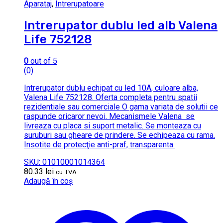
Aparataj
,
Intrerupatoare
Intrerupator dublu led alb Valena
Life 752128
0
out of 5
(0)
Intrerupator dublu echipat cu led 10A, culoare alba,
Valena Life 752128. Oferta completa pentru spatii
rezidentiale sau comerciale O gama variata de solutii ce
raspunde oricaror nevoi. Mecanismele Valena se
livreaza cu placa si suport metalic. Se monteaza cu
suruburi sau gheare de prindere. Se echipeaza cu rama.
Insotite de protecţie anti-praf, transparenta.
SKU: 01010001014364
80.33
lei
cu TVA
Adaugă în coș