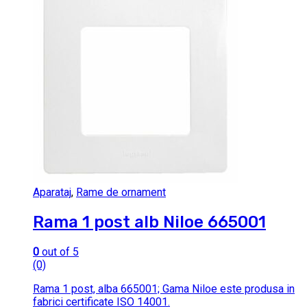
Aparataj
,
Rame de ornament
Rama 1 post alb Niloe 665001
0
out of 5
(0)
Rama 1 post, alba 665001; Gama Niloe este produsa in
fabrici certificate ISO 14001.