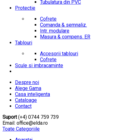
Tubulatura din PVC
Protectie
Cofrete
Comanda & semnaliz.
Intr. modulare
Masura & compens. ER
Tablouri
Accesorii tablouri
Cofrete
Scule si imbracaminte
Despre noi
Alege Gama
Casa inteligenta
Cataloage
Contact
Suport
(+4) 0744 759 739
Email: office@elda.ro
Toate Categoriile
Aparataj