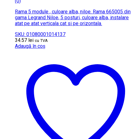
(0)
Rama 5 module , culoare alba, niloe. Rama 665005 din
gama Legrand Niloe, 5 posturi, culoare alba, instalare
atat pe atat verticala cat si pe orizontala.
SKU: 01080001014137
34.57
lei
cu TVA
Adaugă în coș