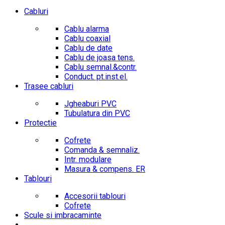
Cabluri
Cablu alarma
Cablu coaxial
Cablu de date
Cablu de joasa tens.
Cablu semnal.&contr.
Conduct. pt.inst.el.
Trasee cabluri
Jgheaburi PVC
Tubulatura din PVC
Protectie
Cofrete
Comanda & semnaliz.
Intr. modulare
Masura & compens. ER
Tablouri
Accesorii tablouri
Cofrete
Scule si imbracaminte