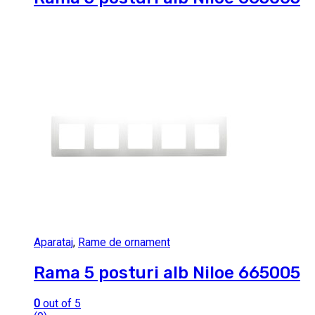
Aparataj
,
Rame de ornament
Rama 5 posturi alb Niloe 665005
0
out of 5