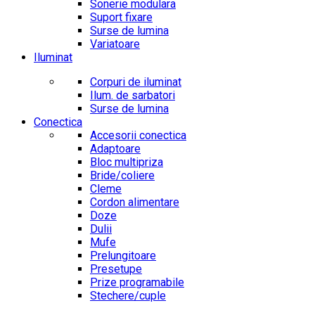
Sonerie modulara
Suport fixare
Surse de lumina
Variatoare
Iluminat
Corpuri de iluminat
Ilum. de sarbatori
Surse de lumina
Conectica
Accesorii conectica
Adaptoare
Bloc multipriza
Bride/coliere
Cleme
Cordon alimentare
Doze
Dulii
Mufe
Prelungitoare
Presetupe
Prize programabile
Stechere/cuple