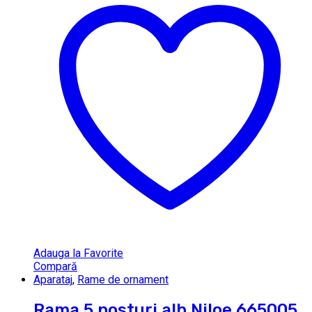
Adauga la Favorite
Compară
Aparataj
,
Rame de ornament
Rama 5 posturi alb Niloe 665005