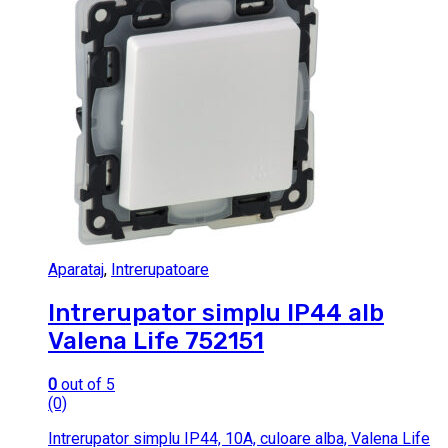
Aparataj
,
Intrerupatoare
Intrerupator simplu IP44 alb
Valena Life 752151
0
out of 5
(0)
Intrerupator simplu IP44, 10A, culoare alba, Valena Life