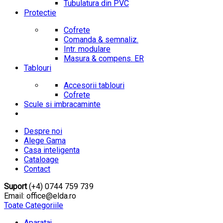
Tubulatura din PVC
Protectie
Cofrete
Comanda & semnaliz.
Intr. modulare
Masura & compens. ER
Tablouri
Accesorii tablouri
Cofrete
Scule si imbracaminte
Despre noi
Alege Gama
Casa inteligenta
Cataloage
Contact
Suport
(+4) 0744 759 739
Email: office@elda.ro
Toate Categoriile
Aparataj