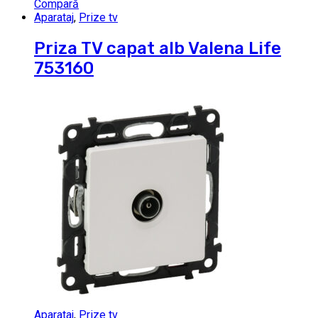
Compară
Aparataj
,
Prize tv
Priza TV capat alb Valena Life
753160
Aparataj
,
Prize tv