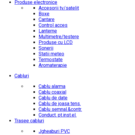
Produse electronice
Accesorii tv/satelit
Boxe
Cantare
Control acces
Lanterne
Multimetre/testere
Produse cu LCD
Sonerii
Statii meteo
Termostate
Aromaterapie
Cabluri
Cablu alarma
Cablu coaxial
Cablu de date
Cablu de joasa tens.
Cablu semnal.&contr.
Conduct. pt.inst.el.
Trasee cabluri
Jgheaburi PVC