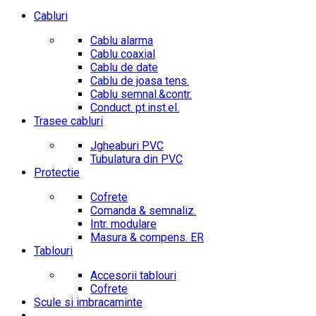
Cabluri
Cablu alarma
Cablu coaxial
Cablu de date
Cablu de joasa tens.
Cablu semnal.&contr.
Conduct. pt.inst.el.
Trasee cabluri
Jgheaburi PVC
Tubulatura din PVC
Protectie
Cofrete
Comanda & semnaliz.
Intr. modulare
Masura & compens. ER
Tablouri
Accesorii tablouri
Cofrete
Scule si imbracaminte