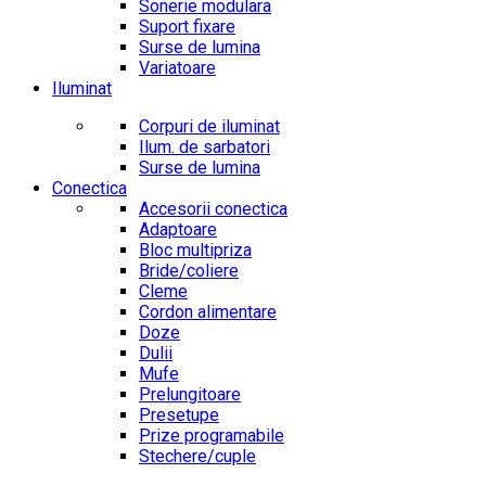
Sonerie modulara
Suport fixare
Surse de lumina
Variatoare
Iluminat
Corpuri de iluminat
Ilum. de sarbatori
Surse de lumina
Conectica
Accesorii conectica
Adaptoare
Bloc multipriza
Bride/coliere
Cleme
Cordon alimentare
Doze
Dulii
Mufe
Prelungitoare
Presetupe
Prize programabile
Stechere/cuple