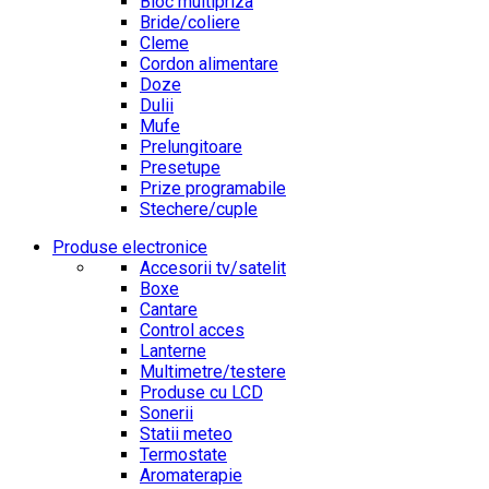
Bloc multipriza
Bride/coliere
Cleme
Cordon alimentare
Doze
Dulii
Mufe
Prelungitoare
Presetupe
Prize programabile
Stechere/cuple
Produse electronice
Accesorii tv/satelit
Boxe
Cantare
Control acces
Lanterne
Multimetre/testere
Produse cu LCD
Sonerii
Statii meteo
Termostate
Aromaterapie