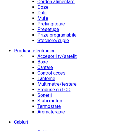
Cordon alimentare
Doze
Dulii
Mufe
Prelungitoare
Presetupe
Prize programabile
Stechere/cuple
Produse electronice
Accesorii tv/satelit
Boxe
Cantare
Control acces
Lanterne
Multimetre/testere
Produse cu LCD
Sonerii
Statii meteo
Termostate
Aromaterapie
Cabluri