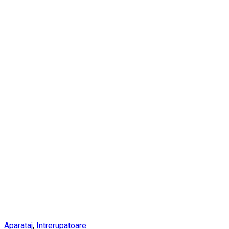
Aparataj
,
Intrerupatoare