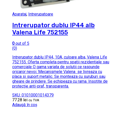
Aparataj
,
Intrerupatoare
Intrerupator dublu IP44 alb
Valena Life 752155
0
out of 5
(0)
Intrerupator dublu IP44, 10A, culoare alba, Valena Life
752155. Oferta completa pentru spatii rezidentiale sau
comerciale O gama variata de solutii ce raspunde
oricaror nevoi. Mecanismele Valena se livreaza cu
placa si suport metalic. Se monteaza cu suruburi sau
gheare de prindere. Se echipeaza cu rama. Insotite de
protecţie anti-praf, transparenta.
SKU: 01010001014379
77.28
lei
cu TVA
Adaugă în coș