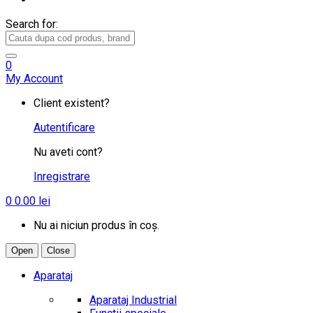
Search for:
0
My Account
Client existent?
Autentificare
Nu aveti cont?
Inregistrare
0
0.00
lei
Nu ai niciun produs în coș.
Open
Close
Aparataj
Aparataj Industrial