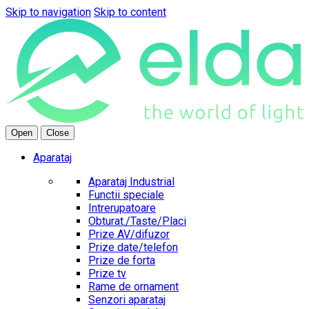
Skip to navigation
Skip to content
Open
Close
Aparataj
Aparataj Industrial
Functii speciale
Intrerupatoare
Obturat./Taste/Placi
Prize AV/difuzor
Prize date/telefon
Prize de forta
Prize tv
Rame de ornament
Senzori aparataj