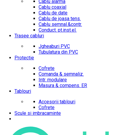
Cablu alarma
Cablu coaxial
Cablu de date
Cablu de joasa tens.
Cablu semnal.&contr.
Conduct. pt.inst.el.
Trasee cabluri
Jgheaburi PVC
Tubulatura din PVC
Protectie
Cofrete
Comanda & semnaliz.
Intr. modulare
Masura & compens. ER
Tablouri
Accesorii tablouri
Cofrete
Scule si imbracaminte