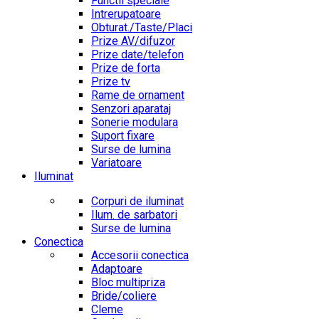
Functii speciale
Intrerupatoare
Obturat./Taste/Placi
Prize AV/difuzor
Prize date/telefon
Prize de forta
Prize tv
Rame de ornament
Senzori aparataj
Sonerie modulara
Suport fixare
Surse de lumina
Variatoare
Iluminat
Corpuri de iluminat
Ilum. de sarbatori
Surse de lumina
Conectica
Accesorii conectica
Adaptoare
Bloc multipriza
Bride/coliere
Cleme