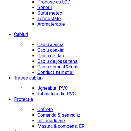
Produse cu LCD
Sonerii
Statii meteo
Termostate
Aromaterapie
Cabluri
Cablu alarma
Cablu coaxial
Cablu de date
Cablu de joasa tens.
Cablu semnal.&contr.
Conduct. pt.inst.el.
Trasee cabluri
Jgheaburi PVC
Tubulatura din PVC
Protectie
Cofrete
Comanda & semnaliz.
Intr. modulare
Masura & compens. ER