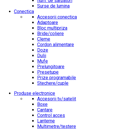
Ilum. de sarbatori
Surse de lumina
Conectica
Accesorii conectica
Adaptoare
Bloc multipriza
Bride/coliere
Cleme
Cordon alimentare
Doze
Dulii
Mufe
Prelungitoare
Presetupe
Prize programabile
Stechere/cuple
Produse electronice
Accesorii tv/satelit
Boxe
Cantare
Control acces
Lanterne
Multimetre/testere