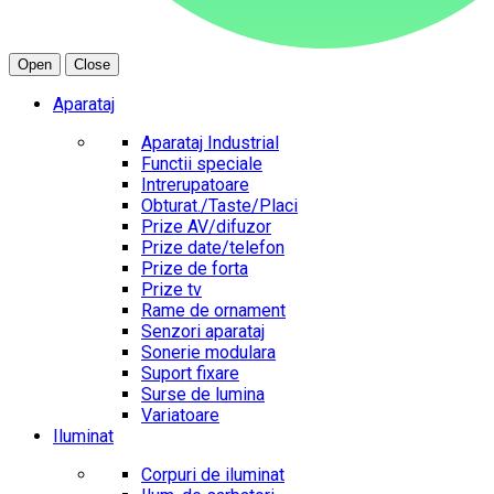
Open
Close
Aparataj
Aparataj Industrial
Functii speciale
Intrerupatoare
Obturat./Taste/Placi
Prize AV/difuzor
Prize date/telefon
Prize de forta
Prize tv
Rame de ornament
Senzori aparataj
Sonerie modulara
Suport fixare
Surse de lumina
Variatoare
Iluminat
Corpuri de iluminat