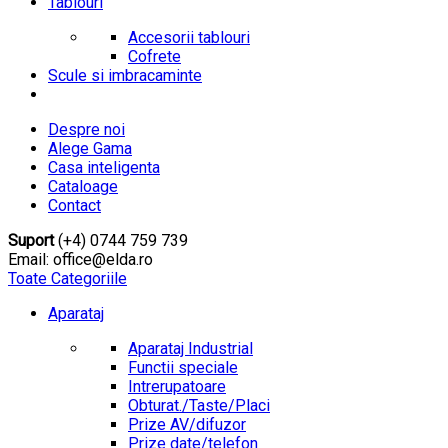
Tablouri
Accesorii tablouri
Cofrete
Scule si imbracaminte
Despre noi
Alege Gama
Casa inteligenta
Cataloage
Contact
Suport
(+4) 0744 759 739
Email: office@elda.ro
Toate Categoriile
Aparataj
Aparataj Industrial
Functii speciale
Intrerupatoare
Obturat./Taste/Placi
Prize AV/difuzor
Prize date/telefon