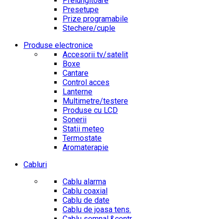
Prelungitoare
Presetupe
Prize programabile
Stechere/cuple
Produse electronice
Accesorii tv/satelit
Boxe
Cantare
Control acces
Lanterne
Multimetre/testere
Produse cu LCD
Sonerii
Statii meteo
Termostate
Aromaterapie
Cabluri
Cablu alarma
Cablu coaxial
Cablu de date
Cablu de joasa tens.
Cablu semnal.&contr.