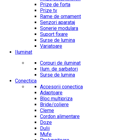
Prize de forta
Prize tv
Rame de ornament
Senzori aparataj
Sonerie modulara
Suport fixare
Surse de lumina
Variatoare
Iluminat
Corpuri de iluminat
Ilum. de sarbatori
Surse de lumina
Conectica
Accesorii conectica
Adaptoare
Bloc multipriza
Bride/coliere
Cleme
Cordon alimentare
Doze
Dulii
Mufe