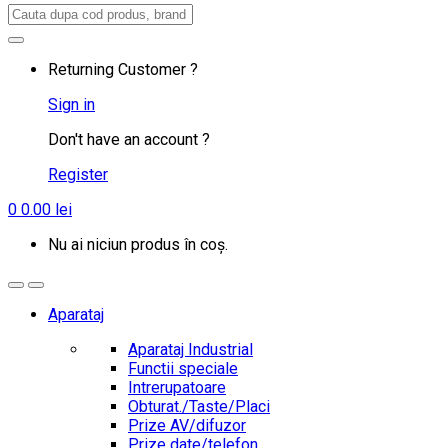
Search
for:
Returning Customer ?
Sign in
Don't have an account ?
Register
0
0.00
lei
Nu ai niciun produs în coș.
Aparataj
Aparataj Industrial
Functii speciale
Intrerupatoare
Obturat./Taste/Placi
Prize AV/difuzor
Prize date/telefon