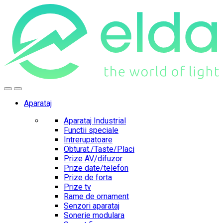
Skip
Skip
to
to
navigation
content
Aparataj
Aparataj Industrial
Functii speciale
Intrerupatoare
Obturat./Taste/Placi
Prize AV/difuzor
Prize date/telefon
Prize de forta
Prize tv
Rame de ornament
Senzori aparataj
Sonerie modulara