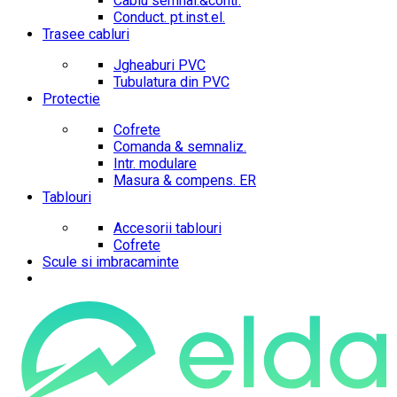
Cablu semnal.&contr.
Conduct. pt.inst.el.
Trasee cabluri
Jgheaburi PVC
Tubulatura din PVC
Protectie
Cofrete
Comanda & semnaliz.
Intr. modulare
Masura & compens. ER
Tablouri
Accesorii tablouri
Cofrete
Scule si imbracaminte