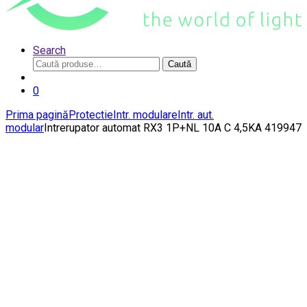
Search
Caută
Caută
după:
0
Prima pagină
Protectie
Intr. modulare
Intr. aut.
modular
Intrerupator automat RX3 1P+NL 10A C 4,5KA 419947