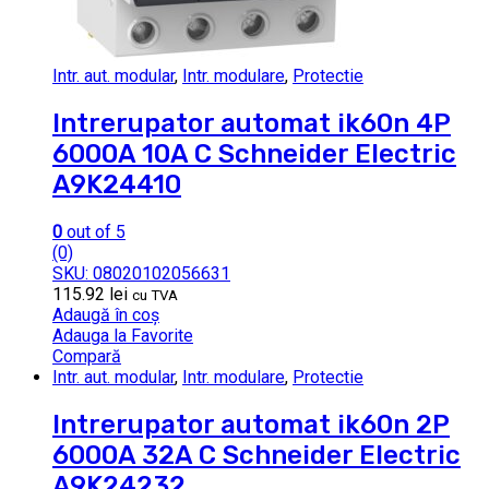
Intr. aut. modular
,
Intr. modulare
,
Protectie
Intrerupator automat ik60n 4P
6000A 10A C Schneider Electric
A9K24410
0
out of 5
(0)
SKU: 08020102056631
115.92
lei
cu TVA
Adaugă în coș
Adauga la Favorite
Compară
Intr. aut. modular
,
Intr. modulare
,
Protectie
Intrerupator automat ik60n 2P
6000A 32A C Schneider Electric
A9K24232