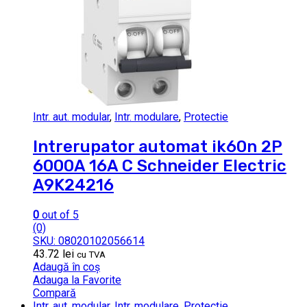
Intr. aut. modular
,
Intr. modulare
,
Protectie
Intrerupator automat ik60n 2P
6000A 16A C Schneider Electric
A9K24216
0
out of 5
(0)
SKU: 08020102056614
43.72
lei
cu TVA
Adaugă în coș
Adauga la Favorite
Compară
Intr. aut. modular
,
Intr. modulare
,
Protectie