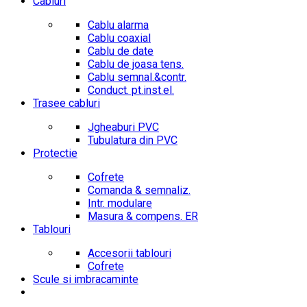
Cabluri
Cablu alarma
Cablu coaxial
Cablu de date
Cablu de joasa tens.
Cablu semnal.&contr.
Conduct. pt.inst.el.
Trasee cabluri
Jgheaburi PVC
Tubulatura din PVC
Protectie
Cofrete
Comanda & semnaliz.
Intr. modulare
Masura & compens. ER
Tablouri
Accesorii tablouri
Cofrete
Scule si imbracaminte