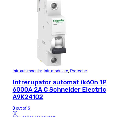
Intr. aut. modular
,
Intr. modulare
,
Protectie
Intrerupator automat ik60n 1P
6000A 2A C Schneider Electric
A9K24102
0
out of 5
(0)