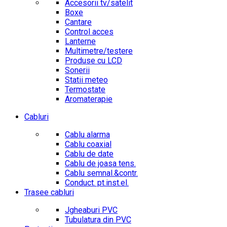
Accesorii tv/satelit
Boxe
Cantare
Control acces
Lanterne
Multimetre/testere
Produse cu LCD
Sonerii
Statii meteo
Termostate
Aromaterapie
Cabluri
Cablu alarma
Cablu coaxial
Cablu de date
Cablu de joasa tens.
Cablu semnal.&contr.
Conduct. pt.inst.el.
Trasee cabluri
Jgheaburi PVC
Tubulatura din PVC