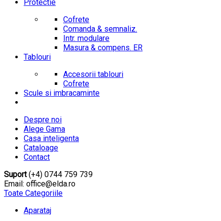
Protectie
Cofrete
Comanda & semnaliz.
Intr. modulare
Masura & compens. ER
Tablouri
Accesorii tablouri
Cofrete
Scule si imbracaminte
Despre noi
Alege Gama
Casa inteligenta
Cataloage
Contact
Suport
(+4) 0744 759 739
Email: office@elda.ro
Toate Categoriile
Aparataj