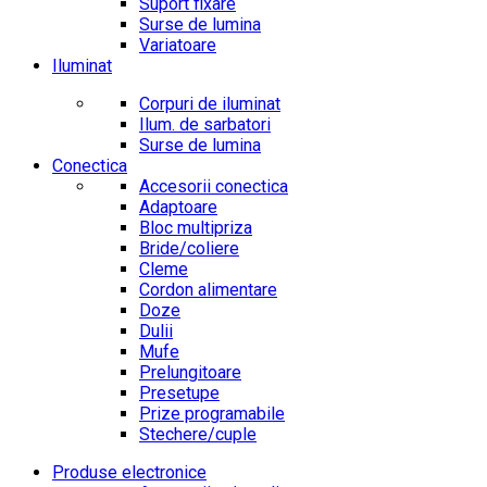
Suport fixare
Surse de lumina
Variatoare
Iluminat
Corpuri de iluminat
Ilum. de sarbatori
Surse de lumina
Conectica
Accesorii conectica
Adaptoare
Bloc multipriza
Bride/coliere
Cleme
Cordon alimentare
Doze
Dulii
Mufe
Prelungitoare
Presetupe
Prize programabile
Stechere/cuple
Produse electronice