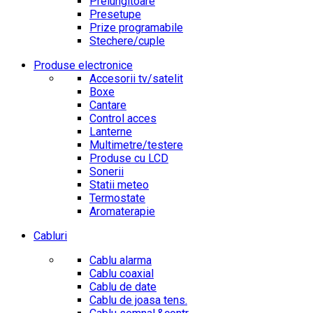
Prelungitoare
Presetupe
Prize programabile
Stechere/cuple
Produse electronice
Accesorii tv/satelit
Boxe
Cantare
Control acces
Lanterne
Multimetre/testere
Produse cu LCD
Sonerii
Statii meteo
Termostate
Aromaterapie
Cabluri
Cablu alarma
Cablu coaxial
Cablu de date
Cablu de joasa tens.