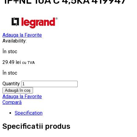
1P+NL 10A C 4,5KA 419947
Adauga la Favorite
Availability:
În stoc
29.49
lei
cu TVA
În stoc
Quantity
Adaugă în coș
Adauga la Favorite
Compară
Specification
Specificatii produs