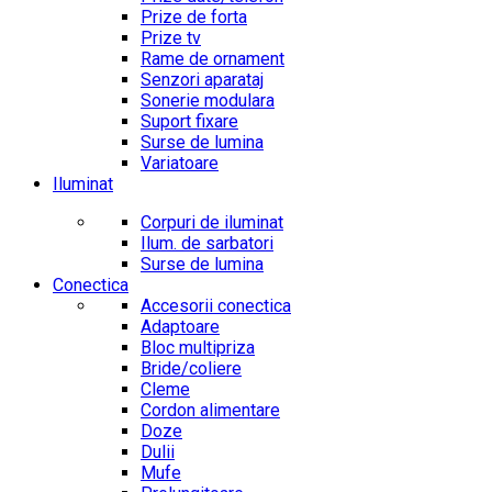
Prize de forta
Prize tv
Rame de ornament
Senzori aparataj
Sonerie modulara
Suport fixare
Surse de lumina
Variatoare
Iluminat
Corpuri de iluminat
Ilum. de sarbatori
Surse de lumina
Conectica
Accesorii conectica
Adaptoare
Bloc multipriza
Bride/coliere
Cleme
Cordon alimentare
Doze
Dulii
Mufe