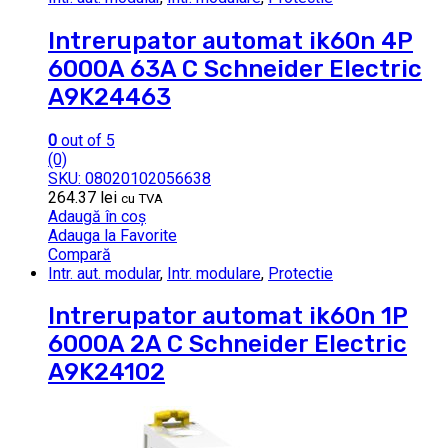
Intrerupator automat ik60n 4P
6000A 63A C Schneider Electric
A9K24463
0
out of 5
(0)
SKU: 08020102056638
264.37
lei
cu TVA
Adaugă în coș
Adauga la Favorite
Compară
Intr. aut. modular
,
Intr. modulare
,
Protectie
Intrerupator automat ik60n 1P
6000A 2A C Schneider Electric
A9K24102