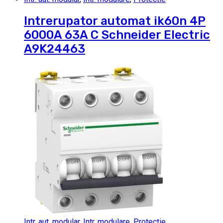
Intrerupator automat ik60n 4P
6000A 63A C Schneider Electric
A9K24463
Intr. aut. modular
,
Intr. modulare
,
Protectie