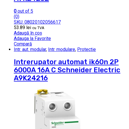
0
out of 5
(0)
SKU: 08020102056617
53.89
lei
cu TVA
Adaugă în coș
Adauga la Favorite
Compară
Intr. aut. modular
,
Intr. modulare
,
Protectie
Intrerupator automat ik60n 2P
6000A 16A C Schneider Electric
A9K24216