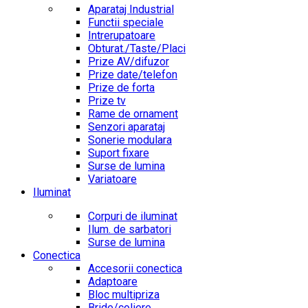
Aparataj Industrial
Functii speciale
Intrerupatoare
Obturat./Taste/Placi
Prize AV/difuzor
Prize date/telefon
Prize de forta
Prize tv
Rame de ornament
Senzori aparataj
Sonerie modulara
Suport fixare
Surse de lumina
Variatoare
Iluminat
Corpuri de iluminat
Ilum. de sarbatori
Surse de lumina
Conectica
Accesorii conectica
Adaptoare
Bloc multipriza
Bride/coliere