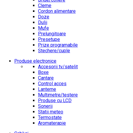
Cleme
Cordon alimentare
Doze
Dulii
Mufe
Prelungitoare
Presetupe
Prize programabile
Stechere/cuple
Produse electronice
Accesorii tv/satelit
Boxe
Cantare
Control acces
Lanterne
Multimetre/testere
Produse cu LCD
Sonerii
Statii meteo
Termostate
Aromaterapie