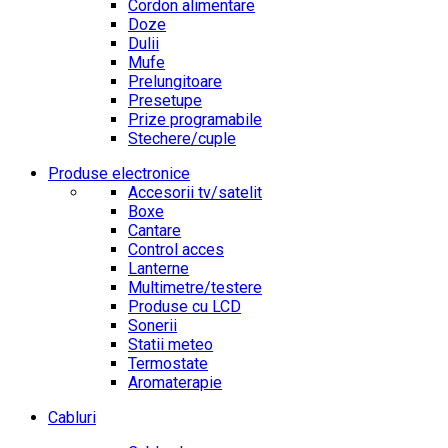
Cordon alimentare
Doze
Dulii
Mufe
Prelungitoare
Presetupe
Prize programabile
Stechere/cuple
Produse electronice
Accesorii tv/satelit
Boxe
Cantare
Control acces
Lanterne
Multimetre/testere
Produse cu LCD
Sonerii
Statii meteo
Termostate
Aromaterapie
Cabluri