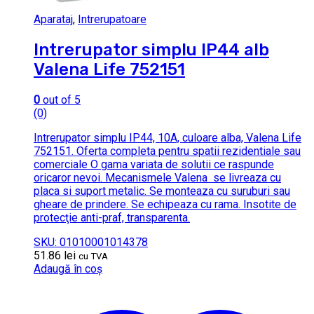
Aparataj
,
Intrerupatoare
Intrerupator simplu IP44 alb
Valena Life 752151
0
out of 5
(0)
Intrerupator simplu IP44, 10A, culoare alba, Valena Life
752151. Oferta completa pentru spatii rezidentiale sau
comerciale O gama variata de solutii ce raspunde
oricaror nevoi. Mecanismele Valena se livreaza cu
placa si suport metalic. Se monteaza cu suruburi sau
gheare de prindere. Se echipeaza cu rama. Insotite de
protecţie anti-praf, transparenta.
SKU: 01010001014378
51.86
lei
cu TVA
Adaugă în coș