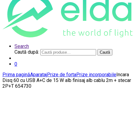
Search
Caută după:
Caută
0
Prima pagină
Aparataj
Prize de forta
Prize incorporabile
Incara
Disq 60 cu USB A+C de 15 W alb finisaj alb cablu 2m + stecar
2P+T 654730