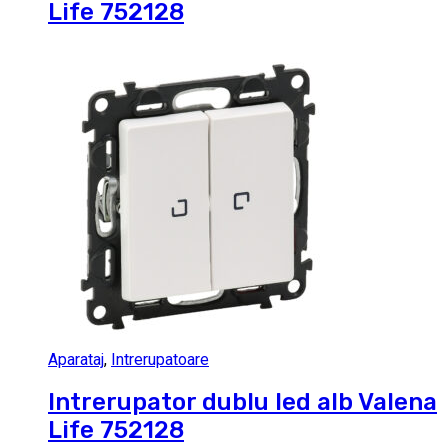
Life 752128
Aparataj
,
Intrerupatoare
Intrerupator dublu led alb Valena
Life 752128