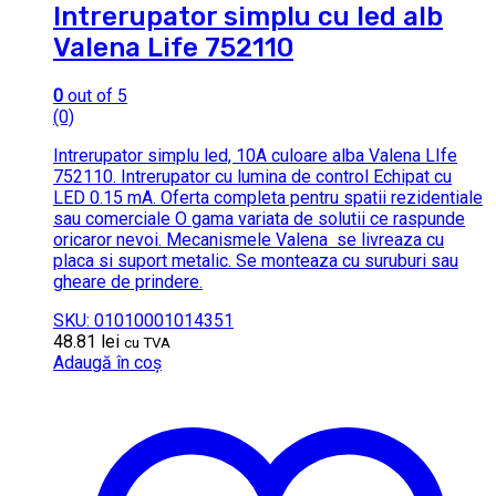
Intrerupator simplu cu led alb
Valena Life 752110
0
out of 5
(0)
Intrerupator simplu led, 10A culoare alba Valena LIfe
752110. Intrerupator cu lumina de control Echipat cu
LED 0.15 mA. Oferta completa pentru spatii rezidentiale
sau comerciale O gama variata de solutii ce raspunde
oricaror nevoi. Mecanismele Valena se livreaza cu
placa si suport metalic. Se monteaza cu suruburi sau
gheare de prindere.
SKU: 01010001014351
48.81
lei
cu TVA
Adaugă în coș