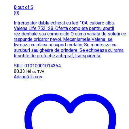
0
out of 5
(0)
Intrerupator dublu echipat cu led 10A, culoare alba,
Valena Life 752128. Oferta completa pentru spatii
rezidentiale sau comerciale O gama variata de solutii ce
raspunde oricaror nevoi. Mecanismele Valena se
livreaza cu placa si suport metalic. Se monteaza cu
suruburi sau gheare de prindere. Se echipeaza cu rama.
Insotite de protecţie anti-praf, transparenta.
SKU: 01010001014364
80.33
lei
cu TVA
Adaugă în coș