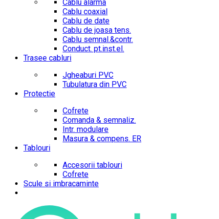
Cablu alarma
Cablu coaxial
Cablu de date
Cablu de joasa tens.
Cablu semnal.&contr.
Conduct. pt.inst.el.
Trasee cabluri
Jgheaburi PVC
Tubulatura din PVC
Protectie
Cofrete
Comanda & semnaliz.
Intr. modulare
Masura & compens. ER
Tablouri
Accesorii tablouri
Cofrete
Scule si imbracaminte