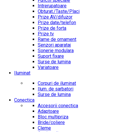
Functii speciale
Intrerupatoare
Obturat./Taste/Placi
Prize AV/difuzor
Prize date/telefon
Prize de forta
Prize tv
Rame de ornament
Senzori aparataj
Sonerie modulara
Suport fixare
Surse de lumina
Variatoare
Iluminat
Corpuri de iluminat
Ilum. de sarbatori
Surse de lumina
Conectica
Accesorii conectica
Adaptoare
Bloc multipriza
Bride/coliere
Cleme