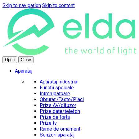
Skip to navigation
Skip to content
Open
Close
Aparataj
Aparataj Industrial
Functii speciale
Intrerupatoare
Obturat./Taste/Placi
Prize AV/difuzor
Prize date/telefon
Prize de forta
Prize tv
Rame de ornament
Senzori aparataj