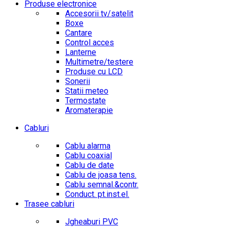
Produse electronice
Accesorii tv/satelit
Boxe
Cantare
Control acces
Lanterne
Multimetre/testere
Produse cu LCD
Sonerii
Statii meteo
Termostate
Aromaterapie
Cabluri
Cablu alarma
Cablu coaxial
Cablu de date
Cablu de joasa tens.
Cablu semnal.&contr.
Conduct. pt.inst.el.
Trasee cabluri
Jgheaburi PVC