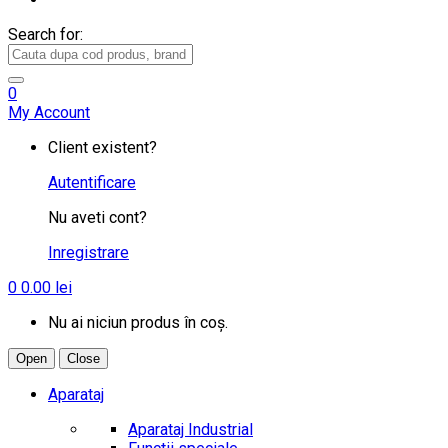
Search for:
0
My Account
Client existent?
Autentificare
Nu aveti cont?
Inregistrare
0
0.00
lei
Nu ai niciun produs în coș.
Open
Close
Aparataj
Aparataj Industrial