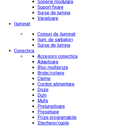
Sonerie modulara
Suport fixare
Surse de lumina
Variatoare
Iluminat
Corpuri de iluminat
Ilum. de sarbatori
Surse de lumina
Conectica
Accesorii conectica
Adaptoare
Bloc multipriza
Bride/coliere
Cleme
Cordon alimentare
Doze
Dulii
Mufe
Prelungitoare
Presetupe
Prize programabile
Stechere/cuple