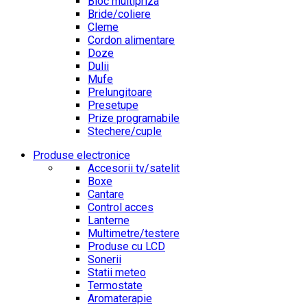
Bloc multipriza
Bride/coliere
Cleme
Cordon alimentare
Doze
Dulii
Mufe
Prelungitoare
Presetupe
Prize programabile
Stechere/cuple
Produse electronice
Accesorii tv/satelit
Boxe
Cantare
Control acces
Lanterne
Multimetre/testere
Produse cu LCD
Sonerii
Statii meteo
Termostate
Aromaterapie