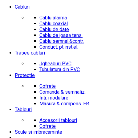
Cabluri
Cablu alarma
Cablu coaxial
Cablu de date
Cablu de joasa tens.
Cablu semnal.&contr.
Conduct. pt.inst.el.
Trasee cabluri
Jgheaburi PVC
Tubulatura din PVC
Protectie
Cofrete
Comanda & semnaliz.
Intr. modulare
Masura & compens. ER
Tablouri
Accesorii tablouri
Cofrete
Scule si imbracaminte