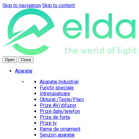
Skip to navigation
Skip to content
Open
Close
Aparataj
Aparataj Industrial
Functii speciale
Intrerupatoare
Obturat./Taste/Placi
Prize AV/difuzor
Prize date/telefon
Prize de forta
Prize tv
Rame de ornament
Senzori aparataj