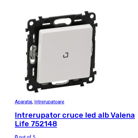
Aparataj
,
Intrerupatoare
Intrerupator cruce led alb Valena
Life 752148
0
out of 5