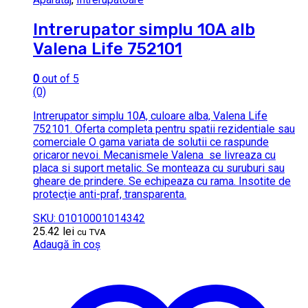
Intrerupator simplu 10A alb
Valena Life 752101
0
out of 5
(0)
Intrerupator simplu 10A, culoare alba, Valena Life
752101. Oferta completa pentru spatii rezidentiale sau
comerciale O gama variata de solutii ce raspunde
oricaror nevoi. Mecanismele Valena se livreaza cu
placa si suport metalic. Se monteaza cu suruburi sau
gheare de prindere. Se echipeaza cu rama. Insotite de
protecţie anti-praf, transparenta.
SKU: 01010001014342
25.42
lei
cu TVA
Adaugă în coș