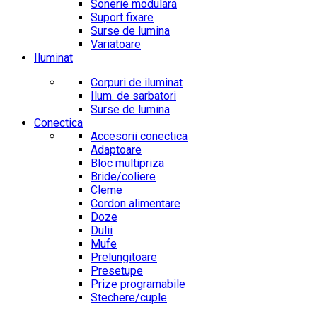
Sonerie modulara
Suport fixare
Surse de lumina
Variatoare
Iluminat
Corpuri de iluminat
Ilum. de sarbatori
Surse de lumina
Conectica
Accesorii conectica
Adaptoare
Bloc multipriza
Bride/coliere
Cleme
Cordon alimentare
Doze
Dulii
Mufe
Prelungitoare
Presetupe
Prize programabile
Stechere/cuple