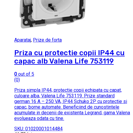
Aparataj
,
Prize de forta
Priza cu protectie copii IP44 cu
capac alb Valena Life 753119
0
out of 5
(0)
Priza simpla IP44, protectie copii echipata cu capat,
culoare alba, Valena Life 753119. Prize standard
german 16 A – 250 VA, IP44 Schuko 2P cu protectie si
capac, borne automate. Beneficiind de cunostintele
acumulate in decenii de existenta Legrand, gama Valena
evolueaza odata cu tine.
SKU: 01020001014484