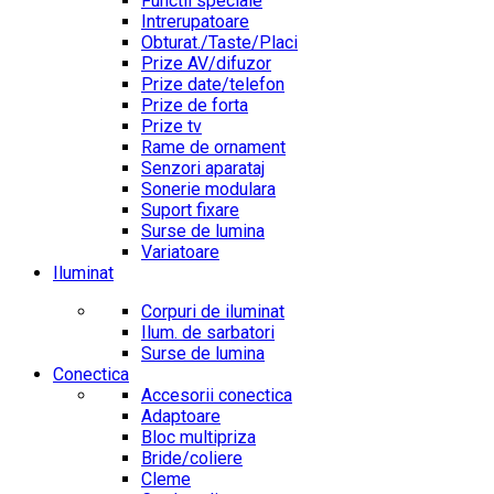
Functii speciale
Intrerupatoare
Obturat./Taste/Placi
Prize AV/difuzor
Prize date/telefon
Prize de forta
Prize tv
Rame de ornament
Senzori aparataj
Sonerie modulara
Suport fixare
Surse de lumina
Variatoare
Iluminat
Corpuri de iluminat
Ilum. de sarbatori
Surse de lumina
Conectica
Accesorii conectica
Adaptoare
Bloc multipriza
Bride/coliere
Cleme