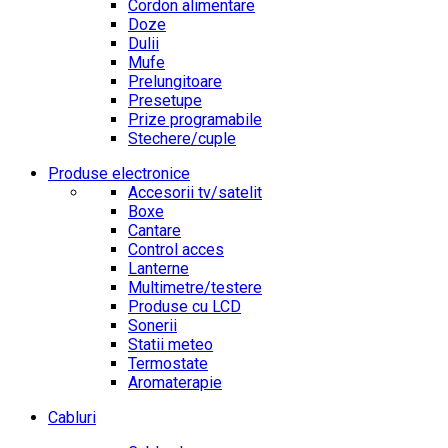
Cordon alimentare
Doze
Dulii
Mufe
Prelungitoare
Presetupe
Prize programabile
Stechere/cuple
Produse electronice
Accesorii tv/satelit
Boxe
Cantare
Control acces
Lanterne
Multimetre/testere
Produse cu LCD
Sonerii
Statii meteo
Termostate
Aromaterapie
Cabluri