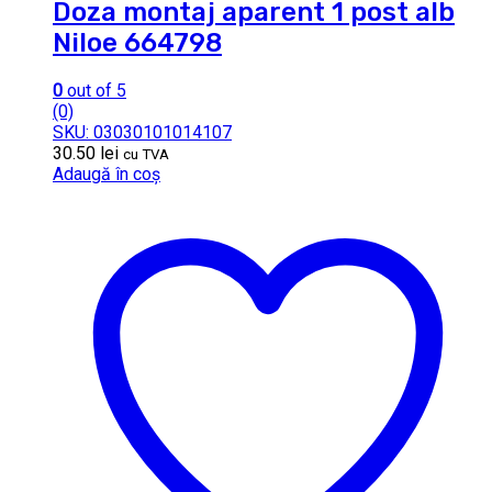
Doza montaj aparent 1 post alb
Niloe 664798
0
out of 5
(0)
SKU: 03030101014107
30.50
lei
cu TVA
Adaugă în coș