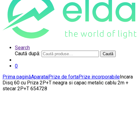
Search
Caută după:
Caută
0
Prima pagină
Aparataj
Prize de forta
Prize incorporabile
Incara
Disq 60 cu Priza 2P+T neagra si capac metalic cablu 2m +
stecar 2P+T 654728