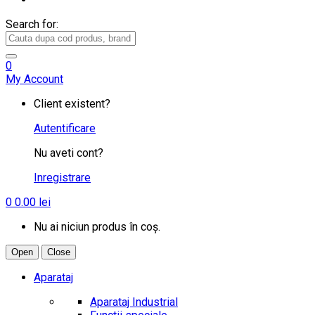
Search for:
0
My Account
Client existent?
Autentificare
Nu aveti cont?
Inregistrare
0
0.00
lei
Nu ai niciun produs în coș.
Open
Close
Aparataj
Aparataj Industrial