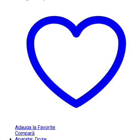
Adauga la Favorite
Compară
Aparataj
,
Doze