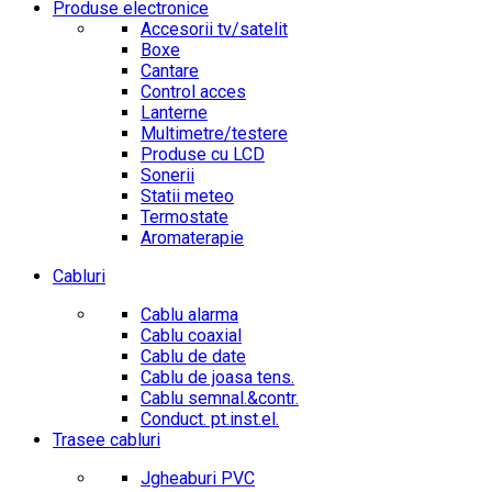
Produse electronice
Accesorii tv/satelit
Boxe
Cantare
Control acces
Lanterne
Multimetre/testere
Produse cu LCD
Sonerii
Statii meteo
Termostate
Aromaterapie
Cabluri
Cablu alarma
Cablu coaxial
Cablu de date
Cablu de joasa tens.
Cablu semnal.&contr.
Conduct. pt.inst.el.
Trasee cabluri
Jgheaburi PVC