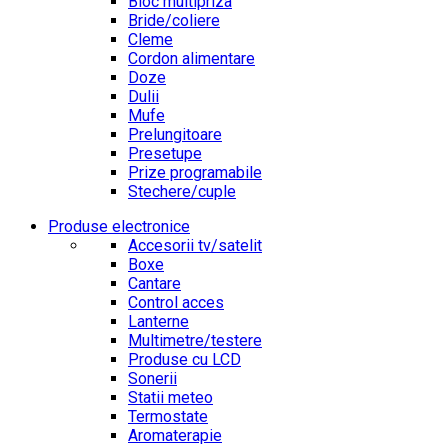
Bloc multipriza
Bride/coliere
Cleme
Cordon alimentare
Doze
Dulii
Mufe
Prelungitoare
Presetupe
Prize programabile
Stechere/cuple
Produse electronice
Accesorii tv/satelit
Boxe
Cantare
Control acces
Lanterne
Multimetre/testere
Produse cu LCD
Sonerii
Statii meteo
Termostate
Aromaterapie