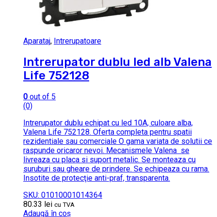
Aparataj
,
Intrerupatoare
Intrerupator dublu led alb Valena
Life 752128
0
out of 5
(0)
Intrerupator dublu echipat cu led 10A, culoare alba,
Valena Life 752128. Oferta completa pentru spatii
rezidentiale sau comerciale O gama variata de solutii ce
raspunde oricaror nevoi. Mecanismele Valena se
livreaza cu placa si suport metalic. Se monteaza cu
suruburi sau gheare de prindere. Se echipeaza cu rama.
Insotite de protecţie anti-praf, transparenta.
SKU: 01010001014364
80.33
lei
cu TVA
Adaugă în coș