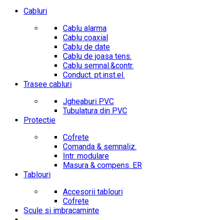
Cabluri
Cablu alarma
Cablu coaxial
Cablu de date
Cablu de joasa tens.
Cablu semnal.&contr.
Conduct. pt.inst.el.
Trasee cabluri
Jgheaburi PVC
Tubulatura din PVC
Protectie
Cofrete
Comanda & semnaliz.
Intr. modulare
Masura & compens. ER
Tablouri
Accesorii tablouri
Cofrete
Scule si imbracaminte