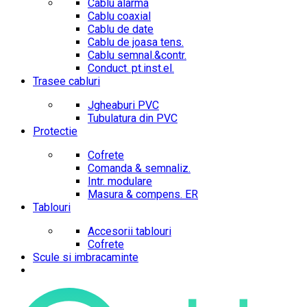
Cablu alarma
Cablu coaxial
Cablu de date
Cablu de joasa tens.
Cablu semnal.&contr.
Conduct. pt.inst.el.
Trasee cabluri
Jgheaburi PVC
Tubulatura din PVC
Protectie
Cofrete
Comanda & semnaliz.
Intr. modulare
Masura & compens. ER
Tablouri
Accesorii tablouri
Cofrete
Scule si imbracaminte