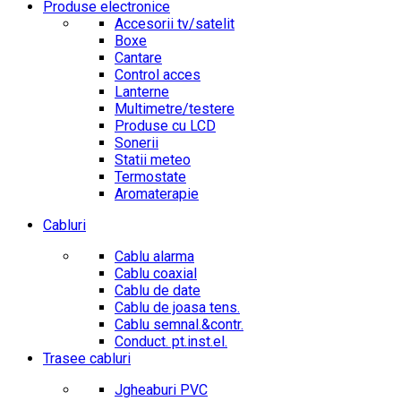
Produse electronice
Accesorii tv/satelit
Boxe
Cantare
Control acces
Lanterne
Multimetre/testere
Produse cu LCD
Sonerii
Statii meteo
Termostate
Aromaterapie
Cabluri
Cablu alarma
Cablu coaxial
Cablu de date
Cablu de joasa tens.
Cablu semnal.&contr.
Conduct. pt.inst.el.
Trasee cabluri
Jgheaburi PVC