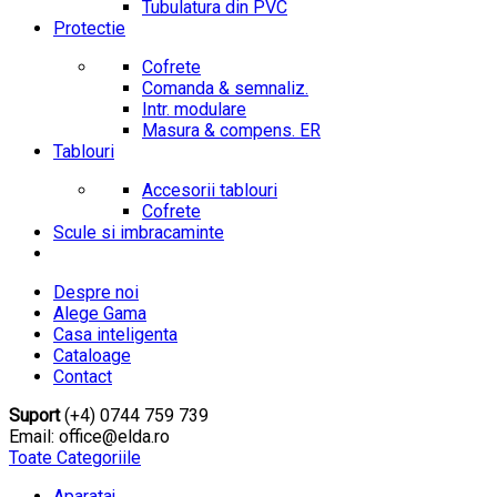
Tubulatura din PVC
Protectie
Cofrete
Comanda & semnaliz.
Intr. modulare
Masura & compens. ER
Tablouri
Accesorii tablouri
Cofrete
Scule si imbracaminte
Despre noi
Alege Gama
Casa inteligenta
Cataloage
Contact
Suport
(+4) 0744 759 739
Email: office@elda.ro
Toate Categoriile
Aparataj