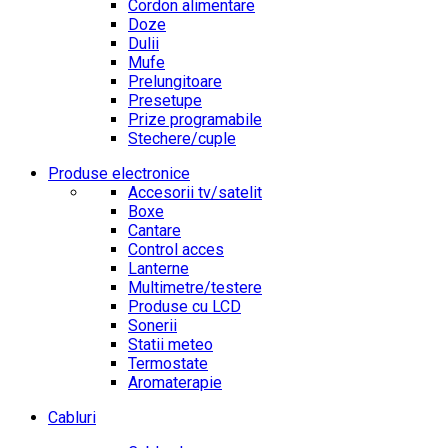
Cordon alimentare
Doze
Dulii
Mufe
Prelungitoare
Presetupe
Prize programabile
Stechere/cuple
Produse electronice
Accesorii tv/satelit
Boxe
Cantare
Control acces
Lanterne
Multimetre/testere
Produse cu LCD
Sonerii
Statii meteo
Termostate
Aromaterapie
Cabluri