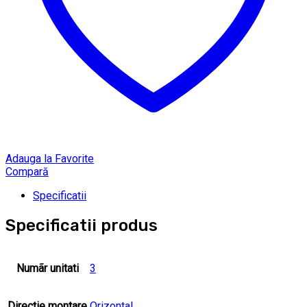
Adauga la Favorite
Compară
Specificatii
Specificatii produs
Numãr unitati
3
Directie montare
Orizontal