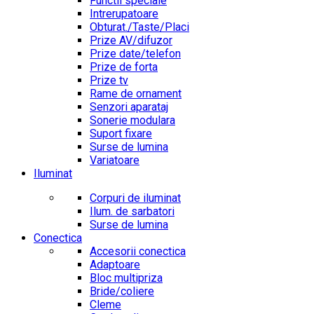
Functii speciale
Intrerupatoare
Obturat./Taste/Placi
Prize AV/difuzor
Prize date/telefon
Prize de forta
Prize tv
Rame de ornament
Senzori aparataj
Sonerie modulara
Suport fixare
Surse de lumina
Variatoare
Iluminat
Corpuri de iluminat
Ilum. de sarbatori
Surse de lumina
Conectica
Accesorii conectica
Adaptoare
Bloc multipriza
Bride/coliere
Cleme