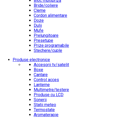
Bloc multipriza
Bride/coliere
Cleme
Cordon alimentare
Doze
Dulii
Mufe
Prelungitoare
Presetupe
Prize programabile
Stechere/cuple
Produse electronice
Accesorii tv/satelit
Boxe
Cantare
Control acces
Lanterne
Multimetre/testere
Produse cu LCD
Sonerii
Statii meteo
Termostate
Aromaterapie