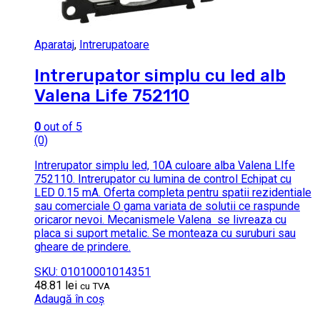
Aparataj
,
Intrerupatoare
Intrerupator simplu cu led alb
Valena Life 752110
0
out of 5
(0)
Intrerupator simplu led, 10A culoare alba Valena LIfe
752110. Intrerupator cu lumina de control Echipat cu
LED 0.15 mA. Oferta completa pentru spatii rezidentiale
sau comerciale O gama variata de solutii ce raspunde
oricaror nevoi. Mecanismele Valena se livreaza cu
placa si suport metalic. Se monteaza cu suruburi sau
gheare de prindere.
SKU: 01010001014351
48.81
lei
cu TVA
Adaugă în coș