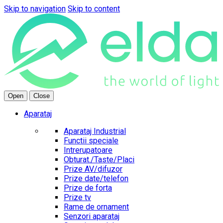
Skip to navigation
Skip to content
Open
Close
Aparataj
Aparataj Industrial
Functii speciale
Intrerupatoare
Obturat./Taste/Placi
Prize AV/difuzor
Prize date/telefon
Prize de forta
Prize tv
Rame de ornament
Senzori aparataj