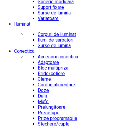
Sonerie modulara
Suport fixare
Surse de lumina
Variatoare
Iluminat
Corpuri de iluminat
Ilum. de sarbatori
Surse de lumina
Conectica
Accesorii conectica
Adaptoare
Bloc multipriza
Bride/coliere
Cleme
Cordon alimentare
Doze
Dulii
Mufe
Prelungitoare
Presetupe
Prize programabile
Stechere/cuple