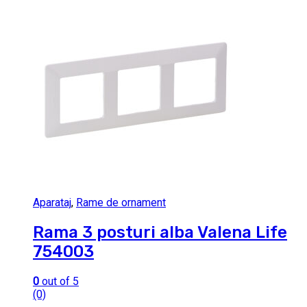
Aparataj
,
Rame de ornament
Rama 3 posturi alba Valena Life
754003
0
out of 5
(0)