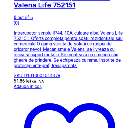
Valena Life 752151
0
out of 5
(0)
Intrerupator simplu IP44, 10A, culoare alba, Valena Life
752151. Oferta completa pentru spatii rezidentiale sau
comerciale O gama variata de solutii ce raspunde
oricaror nevoi. Mecanismele Valena se livreaza cu
placa si suport metalic. Se monteaza cu suruburi sau
gheare de prindere. Se echipeaza cu rama. Insotite de
protecţie anti-praf, transparenta.
SKU: 01010001014378
51.86
lei
cu TVA
Adaugă în coș