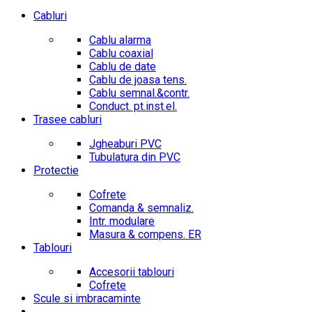
Cabluri
Cablu alarma
Cablu coaxial
Cablu de date
Cablu de joasa tens.
Cablu semnal.&contr.
Conduct. pt.inst.el.
Trasee cabluri
Jgheaburi PVC
Tubulatura din PVC
Protectie
Cofrete
Comanda & semnaliz.
Intr. modulare
Masura & compens. ER
Tablouri
Accesorii tablouri
Cofrete
Scule si imbracaminte