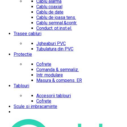
Cablu alarma
Cablu coaxial
Cablu de date
Cablu de joasa tens.
Cablu semnal.&contr.
Conduct. pt.inst.el.
Trasee cabluri
Jgheaburi PVC
Tubulatura din PVC
Protectie
Cofrete
Comanda & semnaliz.
Intr. modulare
Masura & compens. ER
Tablouri
Accesorii tablouri
Cofrete
Scule si imbracaminte