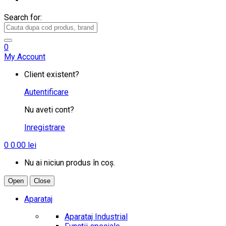
Search for:
0
My Account
Client existent?
Autentificare
Nu aveti cont?
Inregistrare
0
0.00
lei
Nu ai niciun produs în coș.
Open
Close
Aparataj
Aparataj Industrial