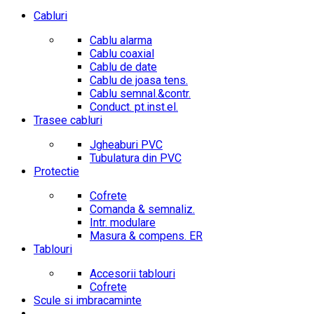
Cabluri
Cablu alarma
Cablu coaxial
Cablu de date
Cablu de joasa tens.
Cablu semnal.&contr.
Conduct. pt.inst.el.
Trasee cabluri
Jgheaburi PVC
Tubulatura din PVC
Protectie
Cofrete
Comanda & semnaliz.
Intr. modulare
Masura & compens. ER
Tablouri
Accesorii tablouri
Cofrete
Scule si imbracaminte