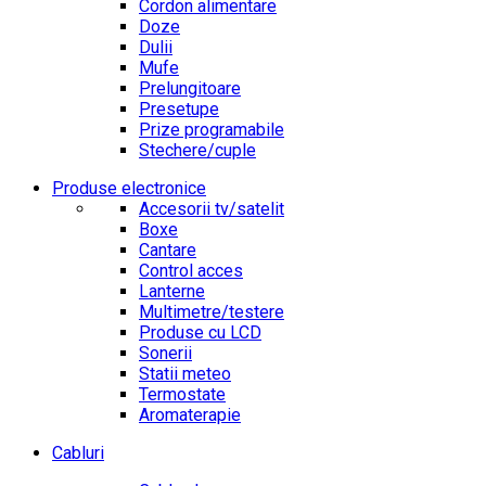
Cordon alimentare
Doze
Dulii
Mufe
Prelungitoare
Presetupe
Prize programabile
Stechere/cuple
Produse electronice
Accesorii tv/satelit
Boxe
Cantare
Control acces
Lanterne
Multimetre/testere
Produse cu LCD
Sonerii
Statii meteo
Termostate
Aromaterapie
Cabluri