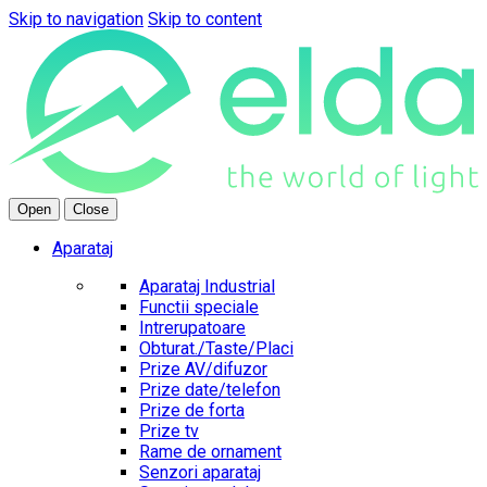
Skip to navigation
Skip to content
Open
Close
Aparataj
Aparataj Industrial
Functii speciale
Intrerupatoare
Obturat./Taste/Placi
Prize AV/difuzor
Prize date/telefon
Prize de forta
Prize tv
Rame de ornament
Senzori aparataj