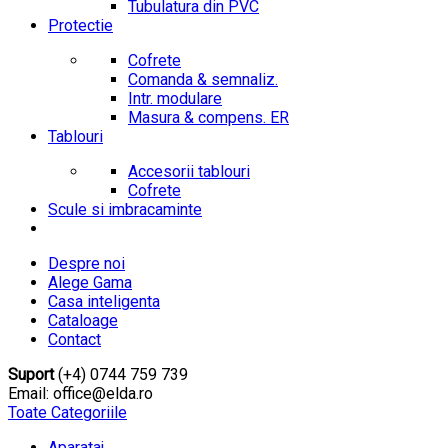
Tubulatura din PVC
Protectie
Cofrete
Comanda & semnaliz.
Intr. modulare
Masura & compens. ER
Tablouri
Accesorii tablouri
Cofrete
Scule si imbracaminte
Despre noi
Alege Gama
Casa inteligenta
Cataloage
Contact
Suport
(+4) 0744 759 739
Email: office@elda.ro
Toate Categoriile
Aparataj