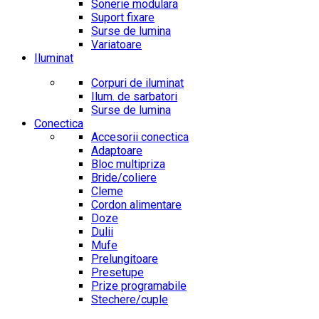
Sonerie modulara
Suport fixare
Surse de lumina
Variatoare
Iluminat
Corpuri de iluminat
Ilum. de sarbatori
Surse de lumina
Conectica
Accesorii conectica
Adaptoare
Bloc multipriza
Bride/coliere
Cleme
Cordon alimentare
Doze
Dulii
Mufe
Prelungitoare
Presetupe
Prize programabile
Stechere/cuple