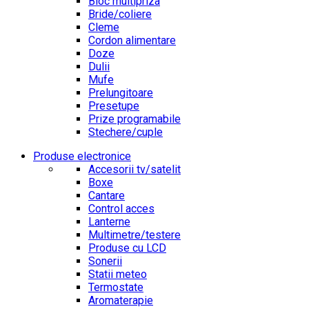
Bloc multipriza
Bride/coliere
Cleme
Cordon alimentare
Doze
Dulii
Mufe
Prelungitoare
Presetupe
Prize programabile
Stechere/cuple
Produse electronice
Accesorii tv/satelit
Boxe
Cantare
Control acces
Lanterne
Multimetre/testere
Produse cu LCD
Sonerii
Statii meteo
Termostate
Aromaterapie