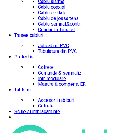
Cablu alarma
Cablu coaxial
Cablu de date
Cablu de joasa tens.
Cablu semnal.&contr.
Conduct. pt.inst.el.
Trasee cabluri
Jgheaburi PVC
Tubulatura din PVC
Protectie
Cofrete
Comanda & semnaliz.
Intr. modulare
Masura & compens. ER
Tablouri
Accesorii tablouri
Cofrete
Scule si imbracaminte