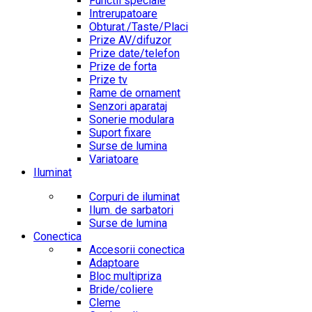
Functii speciale
Intrerupatoare
Obturat./Taste/Placi
Prize AV/difuzor
Prize date/telefon
Prize de forta
Prize tv
Rame de ornament
Senzori aparataj
Sonerie modulara
Suport fixare
Surse de lumina
Variatoare
Iluminat
Corpuri de iluminat
Ilum. de sarbatori
Surse de lumina
Conectica
Accesorii conectica
Adaptoare
Bloc multipriza
Bride/coliere
Cleme