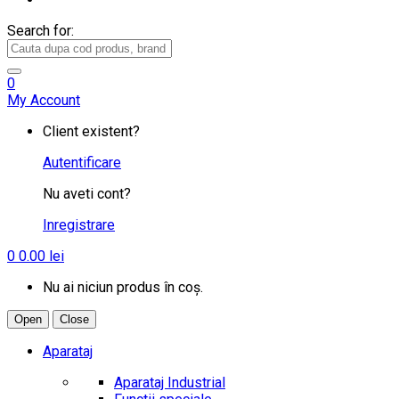
Search for:
0
My Account
Client existent?
Autentificare
Nu aveti cont?
Inregistrare
0
0.00
lei
Nu ai niciun produs în coș.
Open
Close
Aparataj
Aparataj Industrial