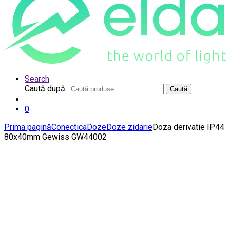
Search
Caută după:
Caută
0
Prima pagină
Conectica
Doze
Doze zidarie
Doza derivatie IP44
80x40mm Gewiss GW44002