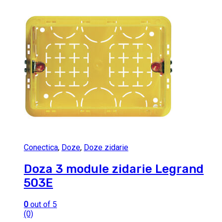
Conectica
,
Doze
,
Doze zidarie
Doza 3 module zidarie Legrand
503E
0
out of 5
(0)