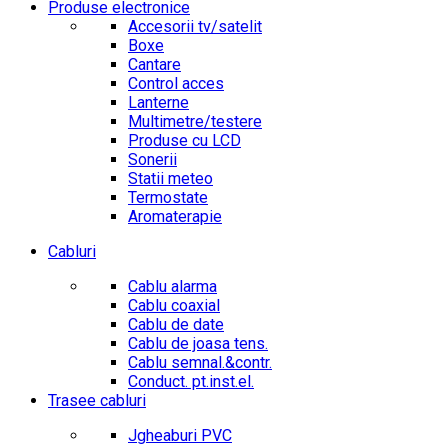
Produse electronice
Accesorii tv/satelit
Boxe
Cantare
Control acces
Lanterne
Multimetre/testere
Produse cu LCD
Sonerii
Statii meteo
Termostate
Aromaterapie
Cabluri
Cablu alarma
Cablu coaxial
Cablu de date
Cablu de joasa tens.
Cablu semnal.&contr.
Conduct. pt.inst.el.
Trasee cabluri
Jgheaburi PVC