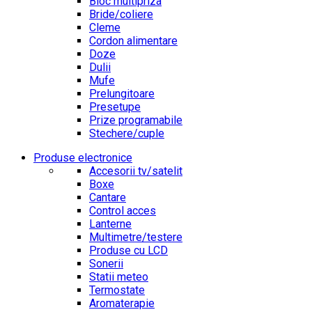
Bloc multipriza
Bride/coliere
Cleme
Cordon alimentare
Doze
Dulii
Mufe
Prelungitoare
Presetupe
Prize programabile
Stechere/cuple
Produse electronice
Accesorii tv/satelit
Boxe
Cantare
Control acces
Lanterne
Multimetre/testere
Produse cu LCD
Sonerii
Statii meteo
Termostate
Aromaterapie