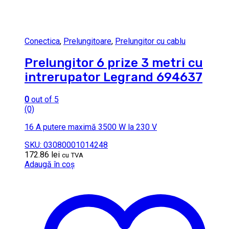
Conectica
,
Prelungitoare
,
Prelungitor cu cablu
Prelungitor 6 prize 3 metri cu
intrerupator Legrand 694637
0
out of 5
(0)
16 A putere maximă 3500 W la 230 V
SKU: 03080001014248
172.86
lei
cu TVA
Adaugă în coș