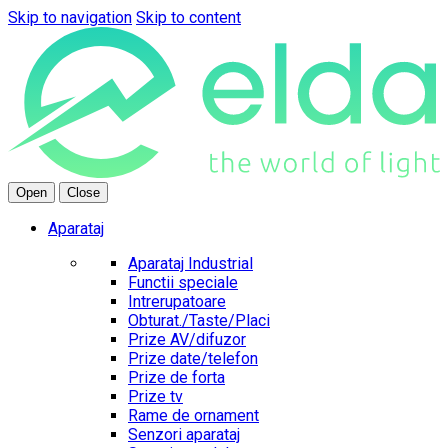
Skip to navigation
Skip to content
Open
Close
Aparataj
Aparataj Industrial
Functii speciale
Intrerupatoare
Obturat./Taste/Placi
Prize AV/difuzor
Prize date/telefon
Prize de forta
Prize tv
Rame de ornament
Senzori aparataj