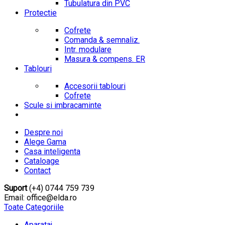
Tubulatura din PVC
Protectie
Cofrete
Comanda & semnaliz.
Intr. modulare
Masura & compens. ER
Tablouri
Accesorii tablouri
Cofrete
Scule si imbracaminte
Despre noi
Alege Gama
Casa inteligenta
Cataloage
Contact
Suport
(+4) 0744 759 739
Email: office@elda.ro
Toate Categoriile
Aparataj