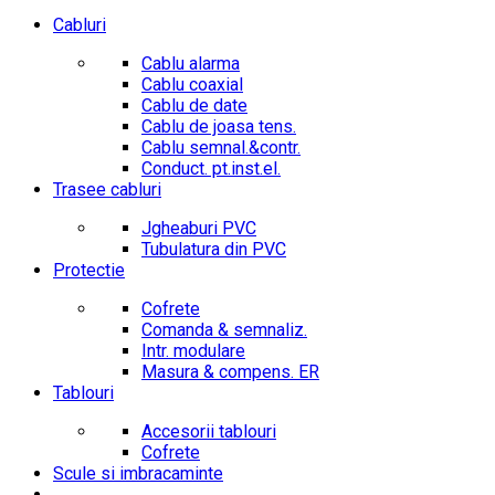
Cabluri
Cablu alarma
Cablu coaxial
Cablu de date
Cablu de joasa tens.
Cablu semnal.&contr.
Conduct. pt.inst.el.
Trasee cabluri
Jgheaburi PVC
Tubulatura din PVC
Protectie
Cofrete
Comanda & semnaliz.
Intr. modulare
Masura & compens. ER
Tablouri
Accesorii tablouri
Cofrete
Scule si imbracaminte