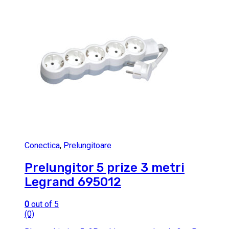
Conectica
,
Prelungitoare
Prelungitor 5 prize 3 metri
Legrand 695012
0
out of 5
(0)