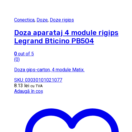
Conectica
,
Doze
,
Doze rigips
Doza aparataj 4 module rigips
Legrand Bticino PB504
0
out of 5
(0)
Doza gips-carton, 4 module Matix.
SKU: 03030101021077
8.13
lei
cu TVA
Adaugă în coș