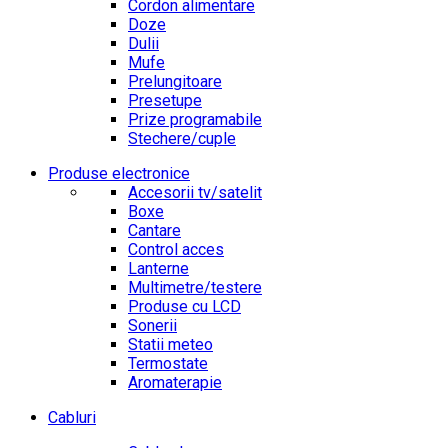
Cordon alimentare
Doze
Dulii
Mufe
Prelungitoare
Presetupe
Prize programabile
Stechere/cuple
Produse electronice
Accesorii tv/satelit
Boxe
Cantare
Control acces
Lanterne
Multimetre/testere
Produse cu LCD
Sonerii
Statii meteo
Termostate
Aromaterapie
Cabluri