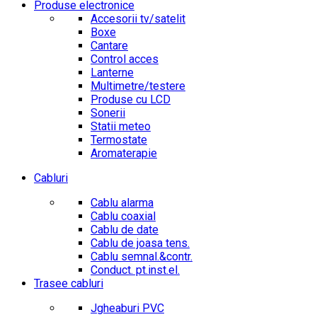
Produse electronice
Accesorii tv/satelit
Boxe
Cantare
Control acces
Lanterne
Multimetre/testere
Produse cu LCD
Sonerii
Statii meteo
Termostate
Aromaterapie
Cabluri
Cablu alarma
Cablu coaxial
Cablu de date
Cablu de joasa tens.
Cablu semnal.&contr.
Conduct. pt.inst.el.
Trasee cabluri
Jgheaburi PVC