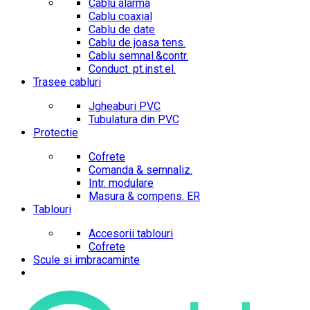
Cablu alarma
Cablu coaxial
Cablu de date
Cablu de joasa tens.
Cablu semnal.&contr.
Conduct. pt.inst.el.
Trasee cabluri
Jgheaburi PVC
Tubulatura din PVC
Protectie
Cofrete
Comanda & semnaliz.
Intr. modulare
Masura & compens. ER
Tablouri
Accesorii tablouri
Cofrete
Scule si imbracaminte