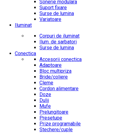
Sonerie modulara
Suport fixare
Surse de lumina
Variatoare
Iluminat
Corpuri de iluminat
Ilum. de sarbatori
Surse de lumina
Conectica
Accesorii conectica
Adaptoare
Bloc multipriza
Bride/coliere
Cleme
Cordon alimentare
Doze
Dulii
Mufe
Prelungitoare
Presetupe
Prize programabile
Stechere/cuple