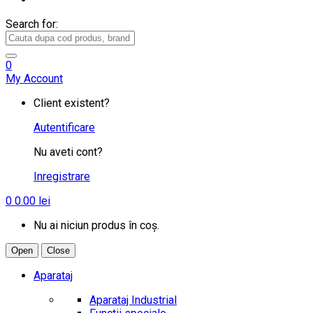
Search for:
0
My Account
Client existent?
Autentificare
Nu aveti cont?
Inregistrare
0
0.00
lei
Nu ai niciun produs în coș.
Open
Close
Aparataj
Aparataj Industrial