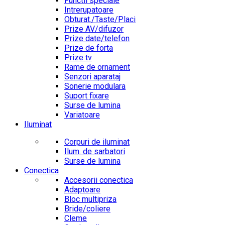
Functii speciale
Intrerupatoare
Obturat./Taste/Placi
Prize AV/difuzor
Prize date/telefon
Prize de forta
Prize tv
Rame de ornament
Senzori aparataj
Sonerie modulara
Suport fixare
Surse de lumina
Variatoare
Iluminat
Corpuri de iluminat
Ilum. de sarbatori
Surse de lumina
Conectica
Accesorii conectica
Adaptoare
Bloc multipriza
Bride/coliere
Cleme