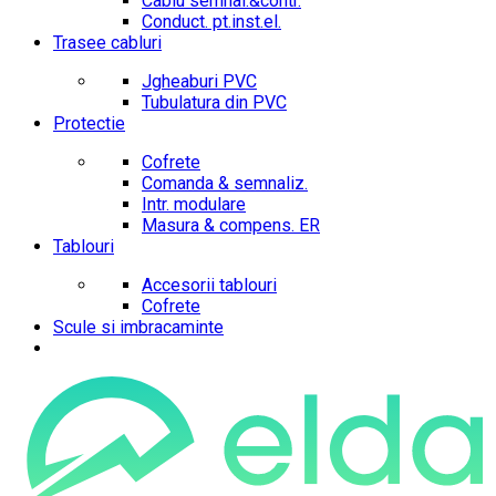
Cablu semnal.&contr.
Conduct. pt.inst.el.
Trasee cabluri
Jgheaburi PVC
Tubulatura din PVC
Protectie
Cofrete
Comanda & semnaliz.
Intr. modulare
Masura & compens. ER
Tablouri
Accesorii tablouri
Cofrete
Scule si imbracaminte