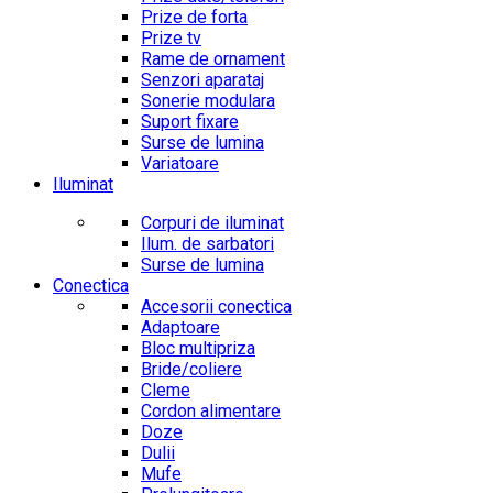
Prize de forta
Prize tv
Rame de ornament
Senzori aparataj
Sonerie modulara
Suport fixare
Surse de lumina
Variatoare
Iluminat
Corpuri de iluminat
Ilum. de sarbatori
Surse de lumina
Conectica
Accesorii conectica
Adaptoare
Bloc multipriza
Bride/coliere
Cleme
Cordon alimentare
Doze
Dulii
Mufe