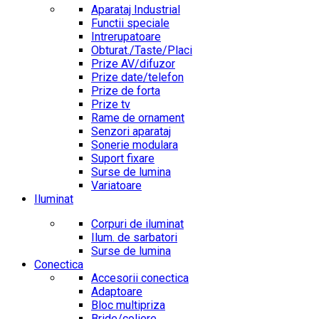
Aparataj Industrial
Functii speciale
Intrerupatoare
Obturat./Taste/Placi
Prize AV/difuzor
Prize date/telefon
Prize de forta
Prize tv
Rame de ornament
Senzori aparataj
Sonerie modulara
Suport fixare
Surse de lumina
Variatoare
Iluminat
Corpuri de iluminat
Ilum. de sarbatori
Surse de lumina
Conectica
Accesorii conectica
Adaptoare
Bloc multipriza
Bride/coliere