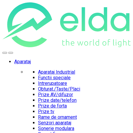
Skip
Skip
to
to
navigation
content
Aparataj
Aparataj Industrial
Functii speciale
Intrerupatoare
Obturat./Taste/Placi
Prize AV/difuzor
Prize date/telefon
Prize de forta
Prize tv
Rame de ornament
Senzori aparataj
Sonerie modulara