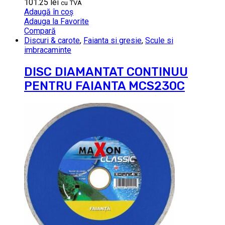
101.25
lei
cu TVA
Adaugă în coș
Adauga la Favorite
Compară
Discuri & carote
,
Faianta si gresie
,
Scule si
imbracaminte
DISC DIAMANTAT CONTINUU
PENTRU FAIANTA MCS230C