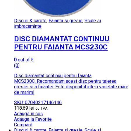
Discuri & carote
,
Faianta si gresie
,
Scule si
imbracaminte
DISC DIAMANTAT CONTINUU
PENTRU FAIANTA MCS230C
0
out of 5
(0)
Disc diamantat continuu pentru faianta
MCS230C. Recomandam acest disc pentru taierea
gresiei si a faiantei. Este disponibil intr-o varietate mare
de marimi
SKU: 07040217146146
118.69
lei
cu TVA
Adaugă în coș
Adauga la Favorite
Compară
Discuri & carote
,
Faianta si gresie
,
Scule si