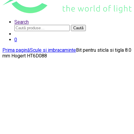
Search
Caută
Caută
după:
0
Prima pagină
Scule si imbracaminte
Bit pentru sticla si tigla 8.0
mm Hogert HT6D088