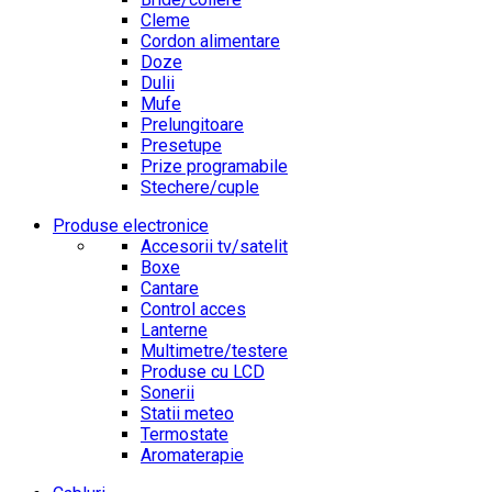
Cleme
Cordon alimentare
Doze
Dulii
Mufe
Prelungitoare
Presetupe
Prize programabile
Stechere/cuple
Produse electronice
Accesorii tv/satelit
Boxe
Cantare
Control acces
Lanterne
Multimetre/testere
Produse cu LCD
Sonerii
Statii meteo
Termostate
Aromaterapie