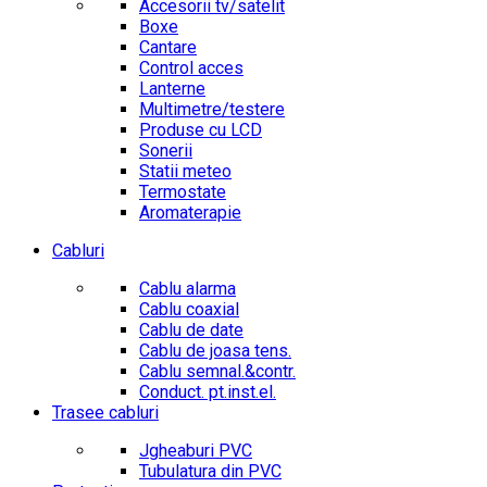
Accesorii tv/satelit
Boxe
Cantare
Control acces
Lanterne
Multimetre/testere
Produse cu LCD
Sonerii
Statii meteo
Termostate
Aromaterapie
Cabluri
Cablu alarma
Cablu coaxial
Cablu de date
Cablu de joasa tens.
Cablu semnal.&contr.
Conduct. pt.inst.el.
Trasee cabluri
Jgheaburi PVC
Tubulatura din PVC