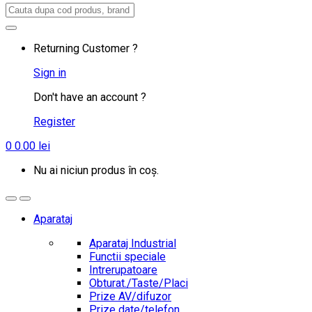
Search
for:
Returning Customer ?
Sign in
Don't have an account ?
Register
0
0.00
lei
Nu ai niciun produs în coș.
Aparataj
Aparataj Industrial
Functii speciale
Intrerupatoare
Obturat./Taste/Placi
Prize AV/difuzor
Prize date/telefon