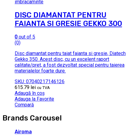
imbracaminte
DISC DIAMANTAT PENTRU
FAIANTA SI GRESIE GEKKO 300
0
out of 5
(0)
Disc diamantat pentru taiat faianta si gresie, Diatech
Gekko 350. Acest disc, cu un excelent raport
calitate/pret, a fost dezvoltat special pentru taierea
materialelor foarte dure.
SKU: 07040217146126
615.79
lei
cu TVA
Adaugă în coș
Adauga la Favorite
Compară
Brands Carousel
Airoma