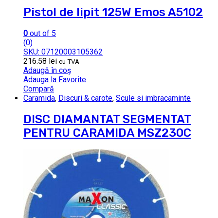
Pistol de lipit 125W Emos A5102
0
out of 5
(0)
SKU: 07120003105362
216.58
lei
cu TVA
Adaugă în coș
Adauga la Favorite
Compară
Caramida
,
Discuri & carote
,
Scule si imbracaminte
DISC DIAMANTAT SEGMENTAT
PENTRU CARAMIDA MSZ230C