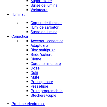
Suport fixare
Surse de lumina
Variatoare
Iluminat
Corpuri de iluminat
Ilum. de sarbatori
Surse de lumina
Conectica
Accesorii conectica
Adaptoare
Bloc multipriza
Bride/coliere
Cleme
Cordon alimentare
Doze
Dulii
Mufe
Prelungitoare
Presetupe
Prize programabile
Stechere/cuple
Produse electronice