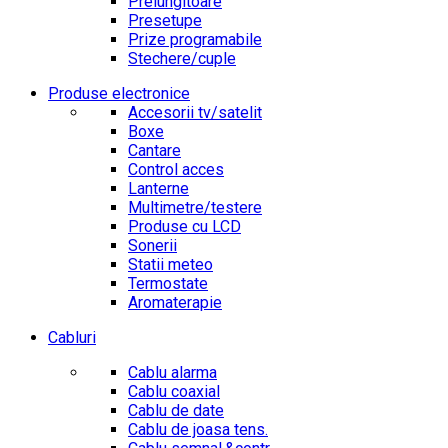
Prelungitoare
Presetupe
Prize programabile
Stechere/cuple
Produse electronice
Accesorii tv/satelit
Boxe
Cantare
Control acces
Lanterne
Multimetre/testere
Produse cu LCD
Sonerii
Statii meteo
Termostate
Aromaterapie
Cabluri
Cablu alarma
Cablu coaxial
Cablu de date
Cablu de joasa tens.