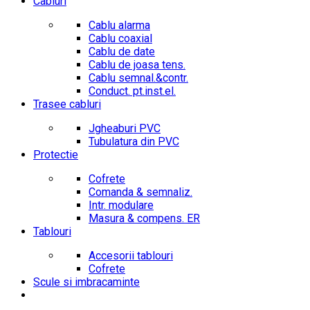
Cabluri
Cablu alarma
Cablu coaxial
Cablu de date
Cablu de joasa tens.
Cablu semnal.&contr.
Conduct. pt.inst.el.
Trasee cabluri
Jgheaburi PVC
Tubulatura din PVC
Protectie
Cofrete
Comanda & semnaliz.
Intr. modulare
Masura & compens. ER
Tablouri
Accesorii tablouri
Cofrete
Scule si imbracaminte