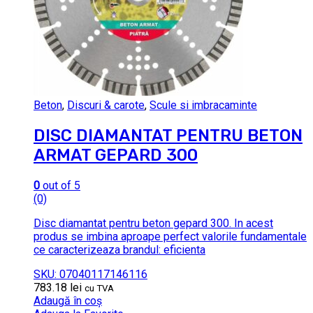
Beton
,
Discuri & carote
,
Scule si imbracaminte
DISC DIAMANTAT PENTRU BETON
ARMAT GEPARD 300
0
out of 5
(0)
Disc diamantat pentru beton gepard 300. In acest
produs se imbina aproape perfect valorile fundamentale
ce caracterizeaza brandul: eficienta
SKU: 07040117146116
783.18
lei
cu TVA
Adaugă în coș