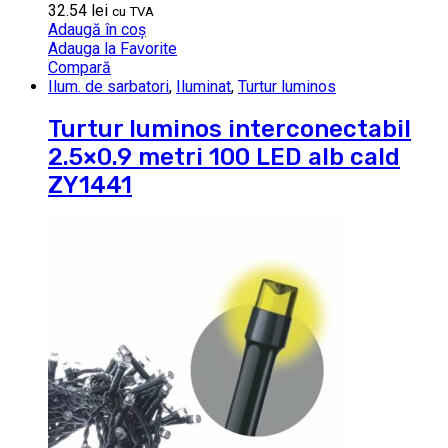
32.54
lei
cu TVA
Adaugă în coș
Adauga la Favorite
Compară
Ilum. de sarbatori
,
Iluminat
,
Turtur luminos
Turtur luminos interconectabil
2.5×0.9 metri 100 LED alb cald
ZY1441