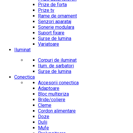
Prize de forta
Prize tv
Rame de ornament
Senzori aparataj
Sonerie modulara
Suport fixare
Surse de lumina
Variatoare
Iluminat
Corpuri de iluminat
Ilum. de sarbatori
Surse de lumina
Conectica
Accesorii conectica
Adaptoare
Bloc multipriza
Bride/coliere
Cleme
Cordon alimentare
Doze
Dulii
Mufe