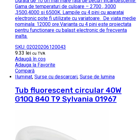
Durata de 10 ori mai mare fata de becuri incandescente.
Gama de temperaturi de culoare – 2700 , 3000
,3500,4000 si 6500K.
Lampile cu 4 pini cu aparataj
electronic pote fi utilizate cu variatoare.
De viata medie
nominala: 12000 ore.Varianta cu 4 pini este proiectata
pentru functionare cu balast electronic de frecventa
inalta.
SKU: 02020206120043
9.33
lei
cu TVA
Adaugă în coș
Adauga la Favorite
Compară
Iluminat
,
Surse cu descarcari
,
Surse de lumina
Tub fluorescent circular 40W
G10Q 840 T9 Sylvania 01967