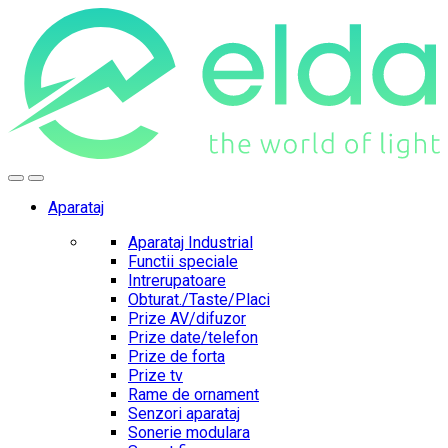
Skip
Skip
to
to
navigation
content
Aparataj
Aparataj Industrial
Functii speciale
Intrerupatoare
Obturat./Taste/Placi
Prize AV/difuzor
Prize date/telefon
Prize de forta
Prize tv
Rame de ornament
Senzori aparataj
Sonerie modulara