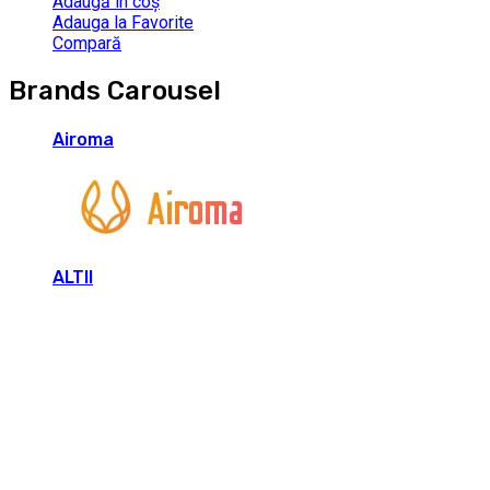
Adaugă în coș
Adauga la Favorite
Compară
Brands Carousel
Airoma
ALTII