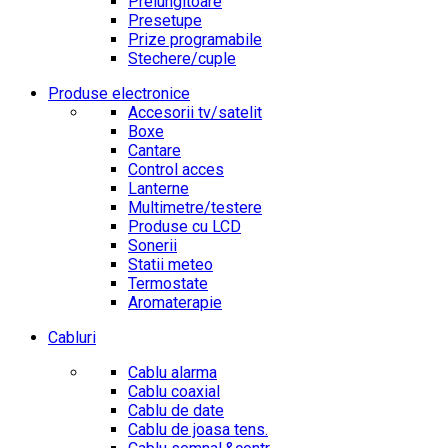
Prelungitoare
Presetupe
Prize programabile
Stechere/cuple
Produse electronice
Accesorii tv/satelit
Boxe
Cantare
Control acces
Lanterne
Multimetre/testere
Produse cu LCD
Sonerii
Statii meteo
Termostate
Aromaterapie
Cabluri
Cablu alarma
Cablu coaxial
Cablu de date
Cablu de joasa tens.