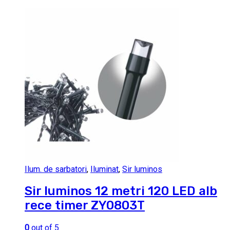
Ilum. de sarbatori
,
Iluminat
,
Sir luminos
Sir luminos 12 metri 120 LED alb
rece timer ZY0803T
0
out of 5