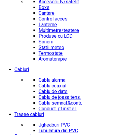
Accesorii tv/satelit
Boxe
Cantare
Control acces
Lanterne
Multimetre/testere
Produse cu LCD
Sonerii
Statii meteo
Termostate
Aromaterapie
Cabluri
Cablu alarma
Cablu coaxial
Cablu de date
Cablu de joasa tens.
Cablu semnal.&contr.
Conduct. pt.inst.el.
Trasee cabluri
Jgheaburi PVC
Tubulatura din PVC