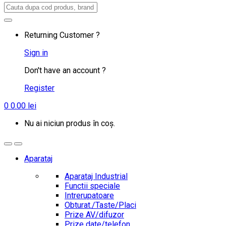
Search
for:
Returning Customer ?
Sign in
Don't have an account ?
Register
0
0.00
lei
Nu ai niciun produs în coș.
Aparataj
Aparataj Industrial
Functii speciale
Intrerupatoare
Obturat./Taste/Placi
Prize AV/difuzor
Prize date/telefon