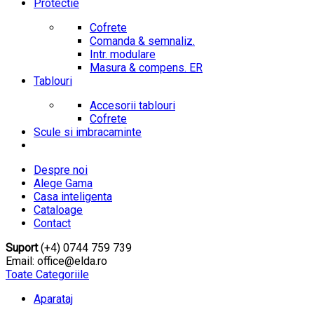
Protectie
Cofrete
Comanda & semnaliz.
Intr. modulare
Masura & compens. ER
Tablouri
Accesorii tablouri
Cofrete
Scule si imbracaminte
Despre noi
Alege Gama
Casa inteligenta
Cataloage
Contact
Suport
(+4) 0744 759 739
Email: office@elda.ro
Toate Categoriile
Aparataj