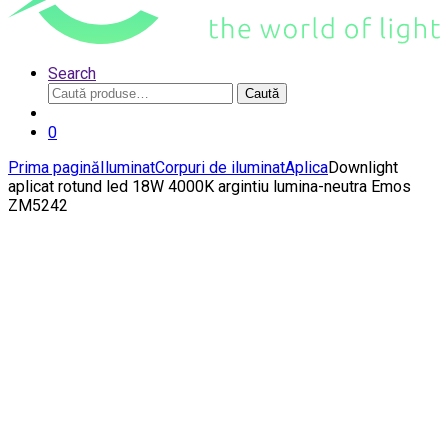
Search
Caută
Caută
după:
0
Prima pagină
Iluminat
Corpuri de iluminat
Aplica
Downlight
aplicat rotund led 18W 4000K argintiu lumina-neutra Emos
ZM5242