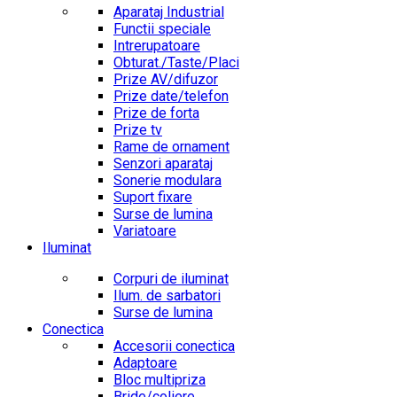
Aparataj Industrial
Functii speciale
Intrerupatoare
Obturat./Taste/Placi
Prize AV/difuzor
Prize date/telefon
Prize de forta
Prize tv
Rame de ornament
Senzori aparataj
Sonerie modulara
Suport fixare
Surse de lumina
Variatoare
Iluminat
Corpuri de iluminat
Ilum. de sarbatori
Surse de lumina
Conectica
Accesorii conectica
Adaptoare
Bloc multipriza
Bride/coliere