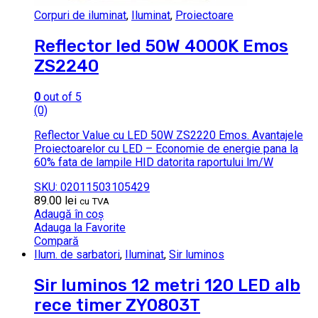
Corpuri de iluminat
,
Iluminat
,
Proiectoare
Reflector led 50W 4000K Emos
ZS2240
0
out of 5
(0)
Reflector Value cu LED 50W ZS2220 Emos. Avantajele
Proiectoarelor cu LED – Economie de energie pana la
60% fata de lampile HID datorita raportului lm/W
SKU: 02011503105429
89.00
lei
cu TVA
Adaugă în coș
Adauga la Favorite
Compară
Ilum. de sarbatori
,
Iluminat
,
Sir luminos
Sir luminos 12 metri 120 LED alb
rece timer ZY0803T