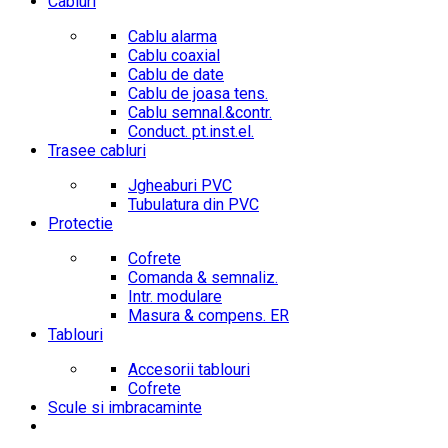
Cabluri
Cablu alarma
Cablu coaxial
Cablu de date
Cablu de joasa tens.
Cablu semnal.&contr.
Conduct. pt.inst.el.
Trasee cabluri
Jgheaburi PVC
Tubulatura din PVC
Protectie
Cofrete
Comanda & semnaliz.
Intr. modulare
Masura & compens. ER
Tablouri
Accesorii tablouri
Cofrete
Scule si imbracaminte