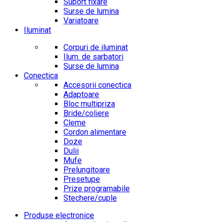
Suport fixare
Surse de lumina
Variatoare
Iluminat
Corpuri de iluminat
Ilum. de sarbatori
Surse de lumina
Conectica
Accesorii conectica
Adaptoare
Bloc multipriza
Bride/coliere
Cleme
Cordon alimentare
Doze
Dulii
Mufe
Prelungitoare
Presetupe
Prize programabile
Stechere/cuple
Produse electronice