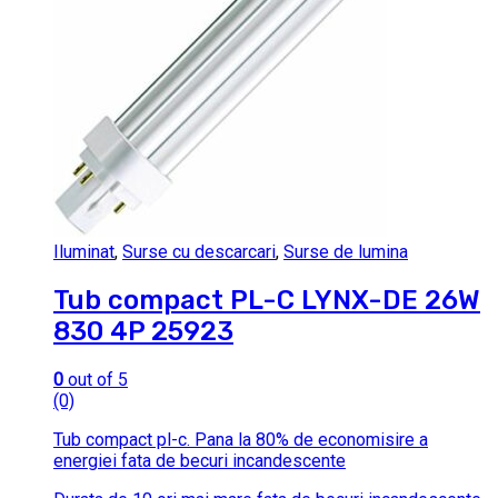
Iluminat
,
Surse cu descarcari
,
Surse de lumina
Tub compact PL-C LYNX-DE 26W
830 4P 25923
0
out of 5
(0)
Tub compact pl-c.
Pana la 80% de economisire a
energiei fata de becuri incandescente