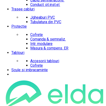
Cablu semnal.&contr.
Conduct. pt.inst.el.
Trasee cabluri
Jgheaburi PVC
Tubulatura din PVC
Protectie
Cofrete
Comanda & semnaliz.
Intr. modulare
Masura & compens. ER
Tablouri
Accesorii tablouri
Cofrete
Scule si imbracaminte