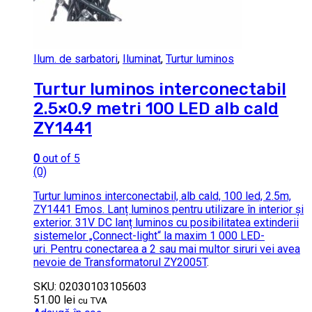
Ilum. de sarbatori
,
Iluminat
,
Turtur luminos
Turtur luminos interconectabil
2.5×0.9 metri 100 LED alb cald
ZY1441
0
out of 5
(0)
Turtur luminos interconectabil, alb cald, 100 led, 2.5m,
ZY1441 Emos. Lanț luminos pentru utilizare în interior și
exterior. 31V DC lanț luminos cu posibilitatea extinderii
sistemelor „Connect-light“ la maxim 1 000 LED-
uri. Pentru conectarea a 2 sau mai multor siruri vei avea
nevoie de
Transformatorul ZY2005T
.
SKU: 02030103105603
51.00
lei
cu TVA