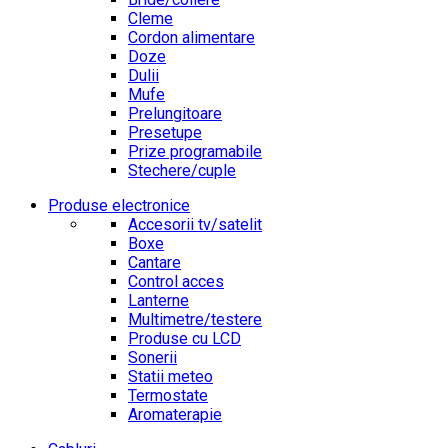
Cleme
Cordon alimentare
Doze
Dulii
Mufe
Prelungitoare
Presetupe
Prize programabile
Stechere/cuple
Produse electronice
Accesorii tv/satelit
Boxe
Cantare
Control acces
Lanterne
Multimetre/testere
Produse cu LCD
Sonerii
Statii meteo
Termostate
Aromaterapie