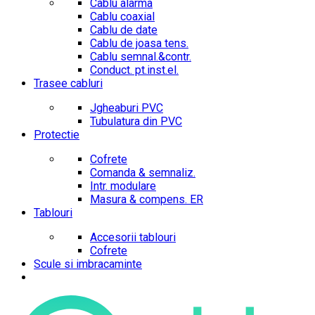
Cablu alarma
Cablu coaxial
Cablu de date
Cablu de joasa tens.
Cablu semnal.&contr.
Conduct. pt.inst.el.
Trasee cabluri
Jgheaburi PVC
Tubulatura din PVC
Protectie
Cofrete
Comanda & semnaliz.
Intr. modulare
Masura & compens. ER
Tablouri
Accesorii tablouri
Cofrete
Scule si imbracaminte