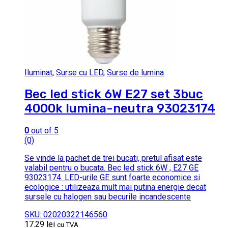
Iluminat
,
Surse cu LED
,
Surse de lumina
Bec led stick 6W E27 set 3buc
4000k lumina-neutra 93023174
0
out of 5
(0)
Se vinde la pachet de trei bucati, pretul afisat este
valabil pentru o bucata. Bec led stick 6W , E27 GE
93023174. LED-urile GE sunt foarte economice si
ecologice : utilizeaza mult mai putina energie decat
sursele cu halogen sau becurile incandescente
SKU: 02020322146560
17.29
lei
cu TVA