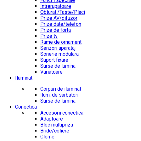
Functii speciale
Intrerupatoare
Obturat./Taste/Placi
Prize AV/difuzor
Prize date/telefon
Prize de forta
Prize tv
Rame de ornament
Senzori aparataj
Sonerie modulara
Suport fixare
Surse de lumina
Variatoare
Iluminat
Corpuri de iluminat
Ilum. de sarbatori
Surse de lumina
Conectica
Accesorii conectica
Adaptoare
Bloc multipriza
Bride/coliere
Cleme