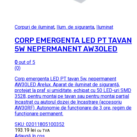
Corpuri de iluminat
,
Ilum. de siguranta
,
Iluminat
CORP EMERGENTA LED PT TAVAN
5W NEPERMANENT AW30LED
0
out of 5
(0)
Corp emergenta LED PT tavan 5w, nepermanent
AW30LED Arelux. Aparat de iluminat de siguranță,
protejat la praf şi umiditate, echipat cu 50 LED-uri SMD
3528, pentru montaj pe tavan sau pentru montaj parţial
încastrat cu ajutorul dozei de încastrare (accesoriu
AW30RF). Autonomie de funcționare de 3 ore, regim de
funcționare permanent.
SKU: 02011805100352
193.19
lei
cu TVA
Adaugă în coș