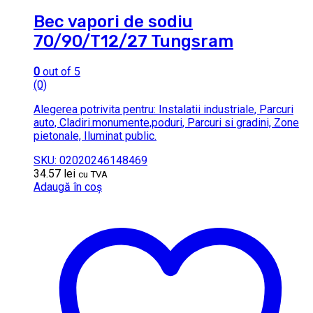
Bec vapori de sodiu
70/90/T12/27 Tungsram
0
out of 5
(0)
Alegerea potrivita pentru: Instalatii industriale, Parcuri
auto, Cladiri.monumente,poduri, Parcuri si gradini, Zone
pietonale, Iluminat public.
SKU: 02020246148469
34.57
lei
cu TVA
Adaugă în coș