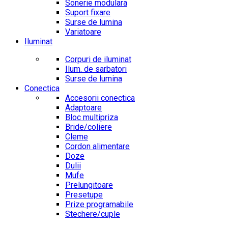
Sonerie modulara
Suport fixare
Surse de lumina
Variatoare
Iluminat
Corpuri de iluminat
Ilum. de sarbatori
Surse de lumina
Conectica
Accesorii conectica
Adaptoare
Bloc multipriza
Bride/coliere
Cleme
Cordon alimentare
Doze
Dulii
Mufe
Prelungitoare
Presetupe
Prize programabile
Stechere/cuple