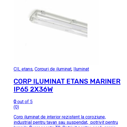
CIL etans
,
Corpuri de iluminat
,
Iluminat
CORP ILUMINAT ETANS MARINER
IP65 2X36W
0
out of 5
(0)
Corp iluminat de interior rezistent la coroziune,
industrial pentru tavan sau suspendat, potrivit pentru