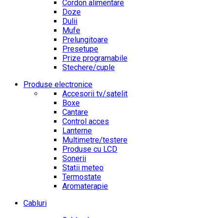
Cordon alimentare
Doze
Dulii
Mufe
Prelungitoare
Presetupe
Prize programabile
Stechere/cuple
Produse electronice
Accesorii tv/satelit
Boxe
Cantare
Control acces
Lanterne
Multimetre/testere
Produse cu LCD
Sonerii
Statii meteo
Termostate
Aromaterapie
Cabluri