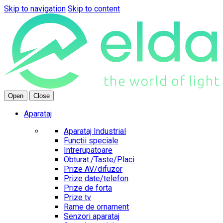
Skip to navigation
Skip to content
Open
Close
Aparataj
Aparataj Industrial
Functii speciale
Intrerupatoare
Obturat./Taste/Placi
Prize AV/difuzor
Prize date/telefon
Prize de forta
Prize tv
Rame de ornament
Senzori aparataj