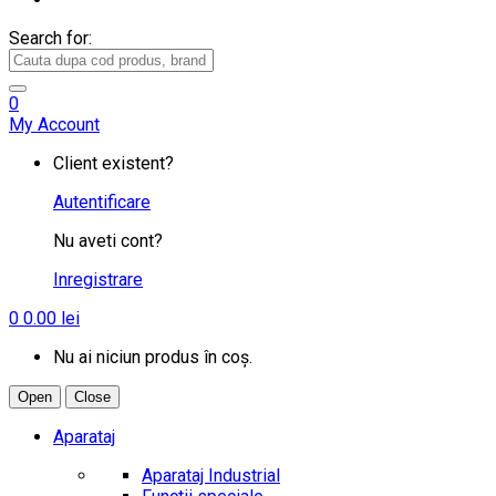
Search for:
0
My Account
Client existent?
Autentificare
Nu aveti cont?
Inregistrare
0
0.00
lei
Nu ai niciun produs în coș.
Open
Close
Aparataj
Aparataj Industrial