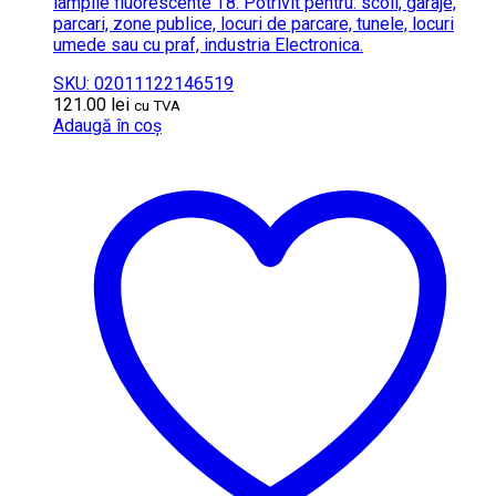
lampile fluorescente T8. Potrivit pentru: scoli, garaje,
parcari, zone publice, locuri de parcare, tunele, locuri
umede sau cu praf, industria Electronica.
SKU: 02011122146519
121.00
lei
cu TVA
Adaugă în coș