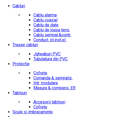
Cabluri
Cablu alarma
Cablu coaxial
Cablu de date
Cablu de joasa tens.
Cablu semnal.&contr.
Conduct. pt.inst.el.
Trasee cabluri
Jgheaburi PVC
Tubulatura din PVC
Protectie
Cofrete
Comanda & semnaliz.
Intr. modulare
Masura & compens. ER
Tablouri
Accesorii tablouri
Cofrete
Scule si imbracaminte