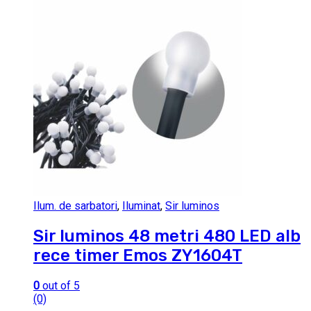
Ilum. de sarbatori
,
Iluminat
,
Sir luminos
Sir luminos 48 metri 480 LED alb
rece timer Emos ZY1604T
0
out of 5
(0)