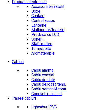
Produse electronice
Accesorii tv/satelit
Boxe
Cantare
Control acces
Lanterne
Multimetre/testere
Produse cu LCD
Sonerii
Statii meteo
Termostate
Aromaterapie
Cabluri
Cablu alarma
Cablu coaxial
Cablu de date
Cablu de joasa tens.
Cablu semnal.&contr.
Conduct. pt.inst.el.
Trasee cabluri
Jgheaburi PVC