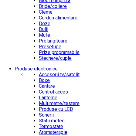
Bloc multipriza
Bride/coliere
Cleme
Cordon alimentare
Doze
Dulii
Mufe
Prelungitoare
Presetupe
Prize programabile
Stechere/cuple
Produse electronice
Accesorii tv/satelit
Boxe
Cantare
Control acces
Lanterne
Multimetre/testere
Produse cu LCD
Sonerii
Statii meteo
Termostate
Aromaterapie