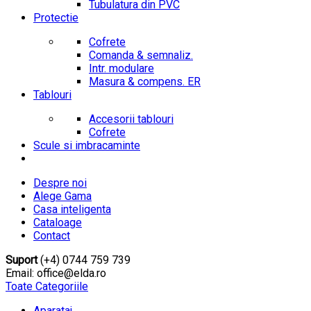
Tubulatura din PVC
Protectie
Cofrete
Comanda & semnaliz.
Intr. modulare
Masura & compens. ER
Tablouri
Accesorii tablouri
Cofrete
Scule si imbracaminte
Despre noi
Alege Gama
Casa inteligenta
Cataloage
Contact
Suport
(+4) 0744 759 739
Email: office@elda.ro
Toate Categoriile
Aparataj