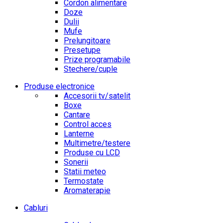
Cordon alimentare
Doze
Dulii
Mufe
Prelungitoare
Presetupe
Prize programabile
Stechere/cuple
Produse electronice
Accesorii tv/satelit
Boxe
Cantare
Control acces
Lanterne
Multimetre/testere
Produse cu LCD
Sonerii
Statii meteo
Termostate
Aromaterapie
Cabluri