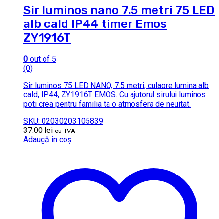
Sir luminos nano 7.5 metri 75 LED
alb cald IP44 timer Emos
ZY1916T
0
out of 5
(0)
Sir luminos 75 LED NANO, 7.5 metri, culaore lumina alb
cald, IP44, ZY1916T EMOS. Cu ajutorul sirului luminos
poti crea pentru familia ta o atmosfera de neuitat.
SKU: 02030203105839
37.00
lei
cu TVA
Adaugă în coș