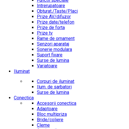
Functii speciale
Intrerupatoare
Obturat./Taste/Placi
Prize AV/difuzor
Prize date/telefon
Prize de forta
Prize tv
Rame de ornament
Senzori aparataj
Sonerie modulara
Suport fixare
Surse de lumina
Variatoare
Iluminat
Corpuri de iluminat
Ilum. de sarbatori
Surse de lumina
Conectica
Accesorii conectica
Adaptoare
Bloc multipriza
Bride/coliere
Cleme