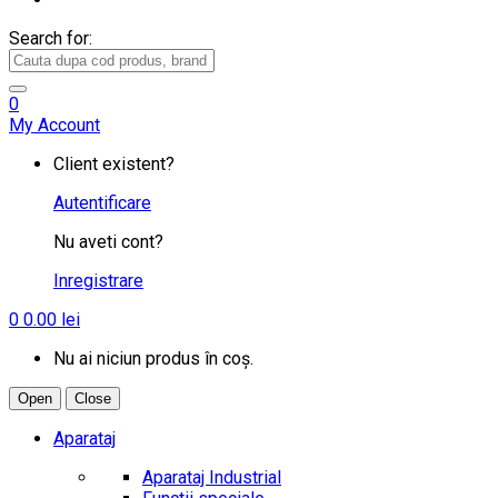
Search for:
0
My Account
Client existent?
Autentificare
Nu aveti cont?
Inregistrare
0
0.00
lei
Nu ai niciun produs în coș.
Open
Close
Aparataj
Aparataj Industrial