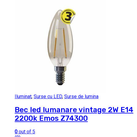
Iluminat
,
Surse cu LED
,
Surse de lumina
Bec led lumanare vintage 2W E14
2200k Emos Z74300
0
out of 5