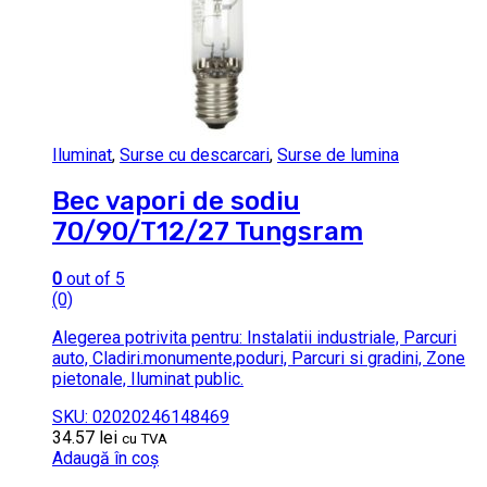
Iluminat
,
Surse cu descarcari
,
Surse de lumina
Bec vapori de sodiu
70/90/T12/27 Tungsram
0
out of 5
(0)
Alegerea potrivita pentru: Instalatii industriale, Parcuri
auto, Cladiri.monumente,poduri, Parcuri si gradini, Zone
pietonale, Iluminat public.
SKU: 02020246148469
34.57
lei
cu TVA
Adaugă în coș