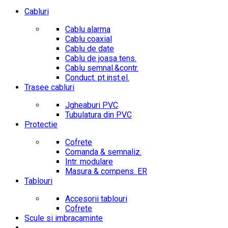
Cabluri
Cablu alarma
Cablu coaxial
Cablu de date
Cablu de joasa tens.
Cablu semnal.&contr.
Conduct. pt.inst.el.
Trasee cabluri
Jgheaburi PVC
Tubulatura din PVC
Protectie
Cofrete
Comanda & semnaliz.
Intr. modulare
Masura & compens. ER
Tablouri
Accesorii tablouri
Cofrete
Scule si imbracaminte