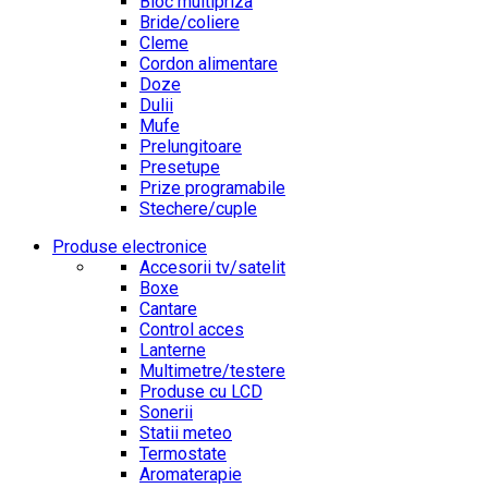
Bloc multipriza
Bride/coliere
Cleme
Cordon alimentare
Doze
Dulii
Mufe
Prelungitoare
Presetupe
Prize programabile
Stechere/cuple
Produse electronice
Accesorii tv/satelit
Boxe
Cantare
Control acces
Lanterne
Multimetre/testere
Produse cu LCD
Sonerii
Statii meteo
Termostate
Aromaterapie