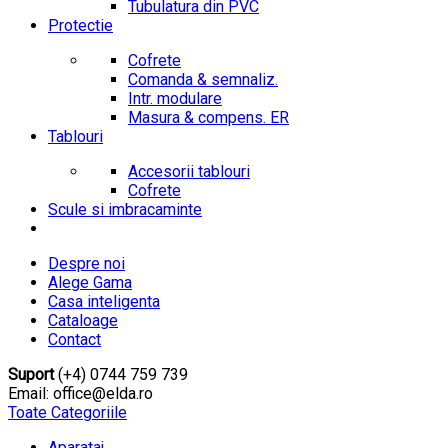
Tubulatura din PVC
Protectie
Cofrete
Comanda & semnaliz.
Intr. modulare
Masura & compens. ER
Tablouri
Accesorii tablouri
Cofrete
Scule si imbracaminte
Despre noi
Alege Gama
Casa inteligenta
Cataloage
Contact
Suport
(+4) 0744 759 739
Email: office@elda.ro
Toate Categoriile
Aparataj