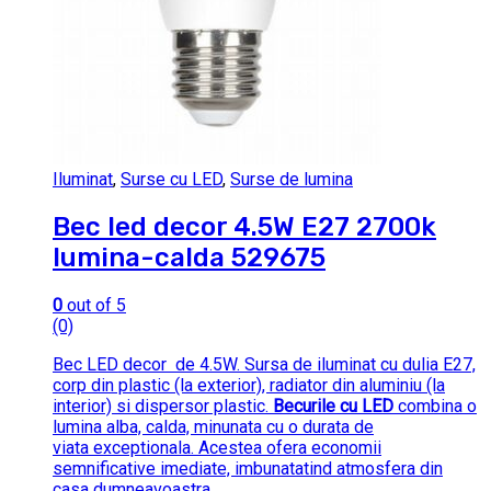
Iluminat
,
Surse cu LED
,
Surse de lumina
Bec led decor 4.5W E27 2700k
lumina-calda 529675
0
out of 5
(0)
Bec LED decor de 4.5W. Sursa de iluminat cu dulia E27,
corp din plastic (la exterior), radiator din aluminiu (la
interior) si dispersor plastic.
Becurile cu LED
combina o
lumina alba, calda, minunata cu o durata de
viata exceptionala. Acestea ofera economii
semnificative imediate, imbunatatind atmosfera din
casa dumneavoastra.