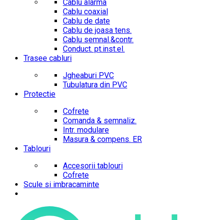
Cablu alarma
Cablu coaxial
Cablu de date
Cablu de joasa tens.
Cablu semnal.&contr.
Conduct. pt.inst.el.
Trasee cabluri
Jgheaburi PVC
Tubulatura din PVC
Protectie
Cofrete
Comanda & semnaliz.
Intr. modulare
Masura & compens. ER
Tablouri
Accesorii tablouri
Cofrete
Scule si imbracaminte