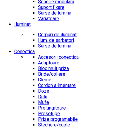
Sonerie modulara
Suport fixare
Surse de lumina
Variatoare
Iluminat
Corpuri de iluminat
Ilum. de sarbatori
Surse de lumina
Conectica
Accesorii conectica
Adaptoare
Bloc multipriza
Bride/coliere
Cleme
Cordon alimentare
Doze
Dulii
Mufe
Prelungitoare
Presetupe
Prize programabile
Stechere/cuple