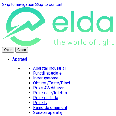
Skip to navigation
Skip to content
Open
Close
Aparataj
Aparataj Industrial
Functii speciale
Intrerupatoare
Obturat./Taste/Placi
Prize AV/difuzor
Prize date/telefon
Prize de forta
Prize tv
Rame de ornament
Senzori aparataj