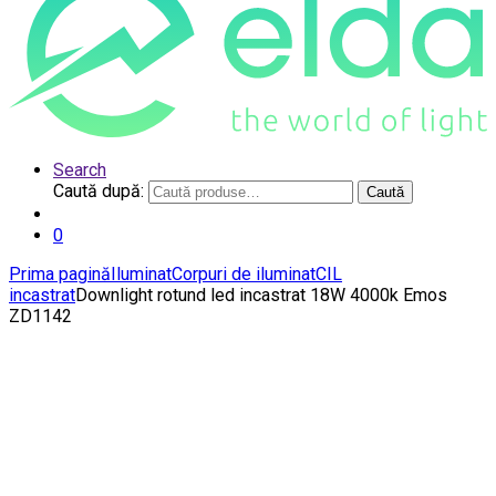
Search
Caută după:
Caută
0
Prima pagină
Iluminat
Corpuri de iluminat
CIL
incastrat
Downlight rotund led incastrat 18W 4000k Emos
ZD1142