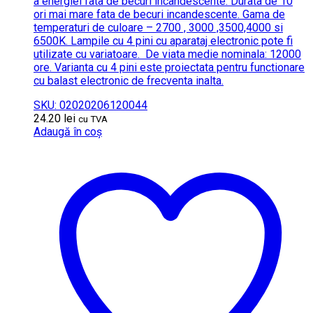
a energiei fata de becuri incandescente.
Durata de 10
ori mai mare fata de becuri incandescente.
Gama de
temperaturi de culoare – 2700 , 3000 ,3500,4000 si
6500K.
Lampile cu 4 pini cu aparataj electronic pote fi
utilizate cu variatoare.
De viata medie nominala: 12000
ore. Varianta cu 4 pini este proiectata pentru functionare
cu balast electronic de frecventa inalta.
SKU: 02020206120044
24.20
lei
cu TVA
Adaugă în coș