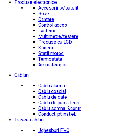
Produse electronice
Accesorii tv/satelit
Boxe
Cantare
Control acces
Lanterne
Multimetre/testere
Produse cu LCD
Sonerii
Statii meteo
Termostate
Aromaterapie
Cabluri
Cablu alarma
Cablu coaxial
Cablu de date
Cablu de joasa tens.
Cablu semnal.&contr.
Conduct. pt.inst.el.
Trasee cabluri
Jgheaburi PVC