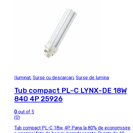
Iluminat
,
Surse cu descarcari
,
Surse de lumina
Tub compact PL-C LYNX-DE 18W
840 4P 25926
0
out of 5
(0)
Tub compact PL-C 18w, 4P. Pana la 80% de economisire