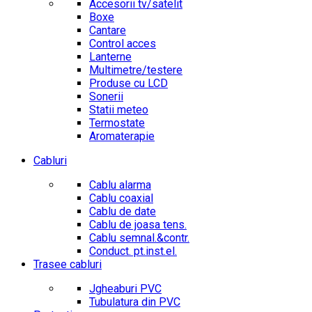
Accesorii tv/satelit
Boxe
Cantare
Control acces
Lanterne
Multimetre/testere
Produse cu LCD
Sonerii
Statii meteo
Termostate
Aromaterapie
Cabluri
Cablu alarma
Cablu coaxial
Cablu de date
Cablu de joasa tens.
Cablu semnal.&contr.
Conduct. pt.inst.el.
Trasee cabluri
Jgheaburi PVC
Tubulatura din PVC