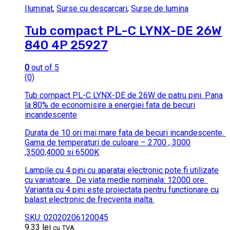
Iluminat
,
Surse cu descarcari
,
Surse de lumina
Tub compact PL-C LYNX-DE 26W
840 4P 25927
0
out of 5
(0)
Tub compact PL-C LYNX-DE de 26W de patru pini.
Pana
la 80% de economisire a energiei fata de becuri
incandescente
Durata de 10 ori mai mare fata de becuri incandescente.
Gama de temperaturi de culoare – 2700 , 3000
,3500,4000 si 6500K
Lampile cu 4 pini cu aparataj electronic pote fi utilizate
cu variatoare.
De viata medie nominala: 12000 ore.
Varianta cu 4 pini este proiectata pentru functionare cu
balast electronic de frecventa inalta.
SKU: 02020206120045
9.33
lei
cu TVA