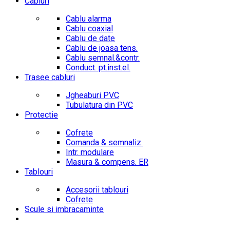
Cabluri
Cablu alarma
Cablu coaxial
Cablu de date
Cablu de joasa tens.
Cablu semnal.&contr.
Conduct. pt.inst.el.
Trasee cabluri
Jgheaburi PVC
Tubulatura din PVC
Protectie
Cofrete
Comanda & semnaliz.
Intr. modulare
Masura & compens. ER
Tablouri
Accesorii tablouri
Cofrete
Scule si imbracaminte