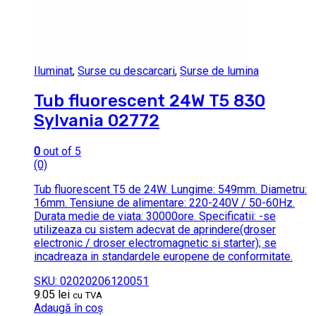
Iluminat
,
Surse cu descarcari
,
Surse de lumina
Tub fluorescent 24W T5 830
Sylvania 02772
0
out of 5
(0)
Tub fluorescent T5 de 24W. Lungime: 549mm. Diametru:
16mm. Tensiune de alimentare: 220-240V / 50-60Hz.
Durata medie de viata: 30000ore. Specificatii: -se
utilizeaza cu sistem adecvat de aprindere(droser
electronic / droser electromagnetic si starter); se
incadreaza in standardele europene de conformitate.
SKU: 02020206120051
9.05
lei
cu TVA
Adaugă în coș