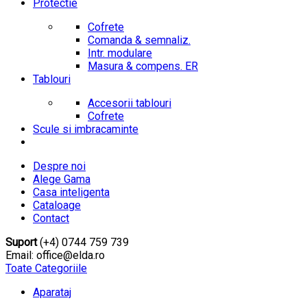
Protectie
Cofrete
Comanda & semnaliz.
Intr. modulare
Masura & compens. ER
Tablouri
Accesorii tablouri
Cofrete
Scule si imbracaminte
Despre noi
Alege Gama
Casa inteligenta
Cataloage
Contact
Suport
(+4) 0744 759 739
Email: office@elda.ro
Toate Categoriile
Aparataj