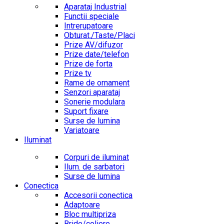
Aparataj Industrial
Functii speciale
Intrerupatoare
Obturat./Taste/Placi
Prize AV/difuzor
Prize date/telefon
Prize de forta
Prize tv
Rame de ornament
Senzori aparataj
Sonerie modulara
Suport fixare
Surse de lumina
Variatoare
Iluminat
Corpuri de iluminat
Ilum. de sarbatori
Surse de lumina
Conectica
Accesorii conectica
Adaptoare
Bloc multipriza
Bride/coliere