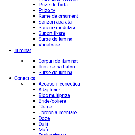
Prize de forta
Prize tv
Rame de ornament
Senzori aparataj
Sonerie modulara
Suport fixare
Surse de lumina
Variatoare
Iluminat
Corpuri de iluminat
Ilum. de sarbatori
Surse de lumina
Conectica
Accesorii conectica
Adaptoare
Bloc multipriza
Bride/coliere
Cleme
Cordon alimentare
Doze
Dulii
Mufe