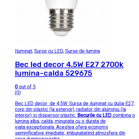
Iluminat
,
Surse cu LED
,
Surse de lumina
Bec led decor 4.5W E27 2700k
lumina-calda 529675
0
out of 5
(0)
Bec LED decor de 4.5W. Sursa de iluminat cu dulia E27,
corp din plastic (la exterior), radiator din aluminiu (la
interior) si dispersor plastic.
Becurile cu LED
combina o
lumina alba, calda, minunata cu o durata de
viata exceptionala. Acestea ofera economii
semnificative imediate, imbunatatind atmosfera din
casa dumneavoastra.