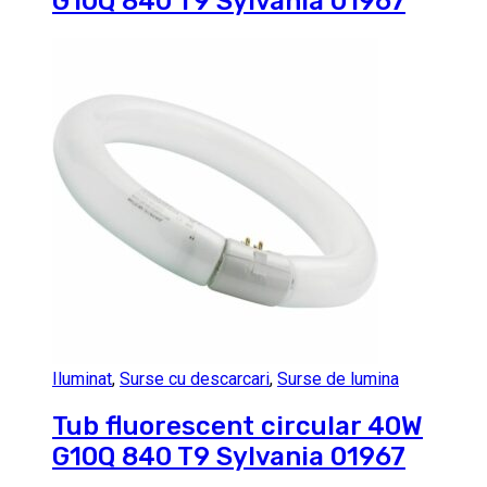
G10Q 840 T9 Sylvania 01967
Iluminat
,
Surse cu descarcari
,
Surse de lumina
Tub fluorescent circular 40W
G10Q 840 T9 Sylvania 01967