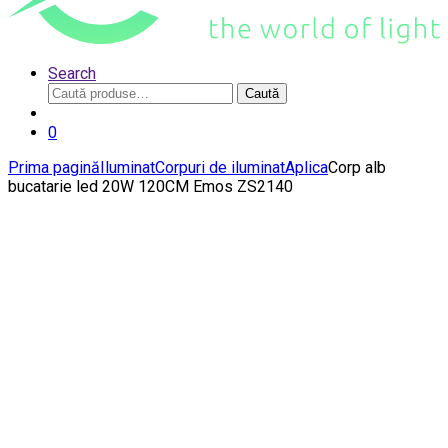
Search
Caută
Caută
după:
0
Prima pagină
Iluminat
Corpuri de iluminat
Aplica
Corp alb
bucatarie led 20W 120CM Emos ZS2140