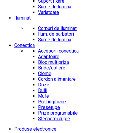
Suport fixare
Surse de lumina
Variatoare
Iluminat
Corpuri de iluminat
Ilum. de sarbatori
Surse de lumina
Conectica
Accesorii conectica
Adaptoare
Bloc multipriza
Bride/coliere
Cleme
Cordon alimentare
Doze
Dulii
Mufe
Prelungitoare
Presetupe
Prize programabile
Stechere/cuple
Produse electronice