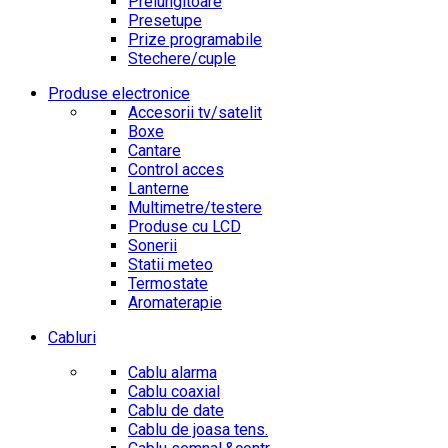
Prelungitoare
Presetupe
Prize programabile
Stechere/cuple
Produse electronice
Accesorii tv/satelit
Boxe
Cantare
Control acces
Lanterne
Multimetre/testere
Produse cu LCD
Sonerii
Statii meteo
Termostate
Aromaterapie
Cabluri
Cablu alarma
Cablu coaxial
Cablu de date
Cablu de joasa tens.