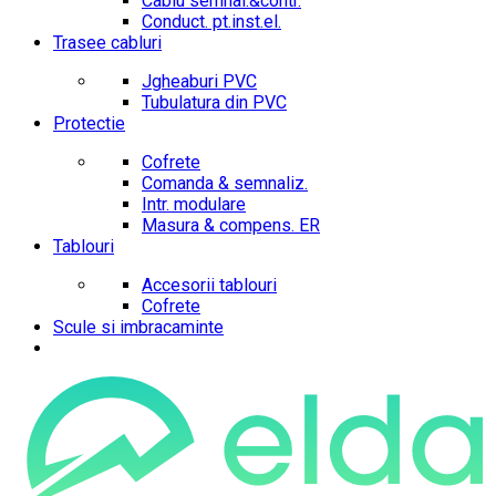
Cablu semnal.&contr.
Conduct. pt.inst.el.
Trasee cabluri
Jgheaburi PVC
Tubulatura din PVC
Protectie
Cofrete
Comanda & semnaliz.
Intr. modulare
Masura & compens. ER
Tablouri
Accesorii tablouri
Cofrete
Scule si imbracaminte