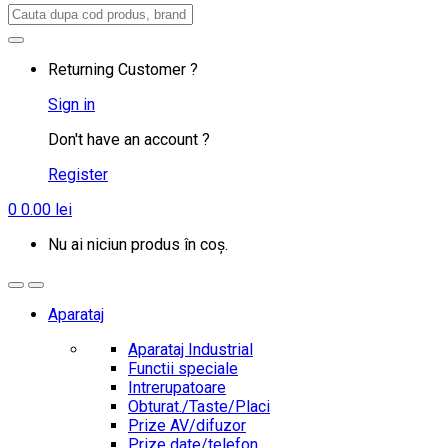
Search
for:
Returning Customer ?
Sign in
Don't have an account ?
Register
0
0.00
lei
Nu ai niciun produs în coș.
Aparataj
Aparataj Industrial
Functii speciale
Intrerupatoare
Obturat./Taste/Placi
Prize AV/difuzor
Prize date/telefon