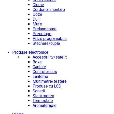
Cleme
Cordon alimentare
Doze
Dulii
Mufe
Prelungitoare
Presetupe
Prize programabile
Stechere/cuple
Produse electronice
Accesorii tv/satelit
Boxe
Cantare
Control acces
Lanterne
Multimetre/testere
Produse cu LCD
Sonerii
Statii meteo
Termostate
Aromaterapie