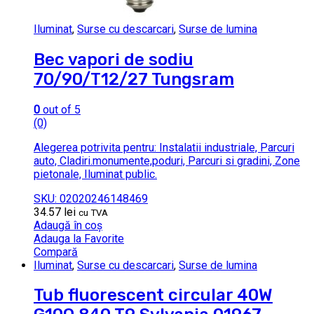
Iluminat
,
Surse cu descarcari
,
Surse de lumina
Bec vapori de sodiu
70/90/T12/27 Tungsram
0
out of 5
(0)
Alegerea potrivita pentru: Instalatii industriale, Parcuri
auto, Cladiri.monumente,poduri, Parcuri si gradini, Zone
pietonale, Iluminat public.
SKU: 02020246148469
34.57
lei
cu TVA
Adaugă în coș
Adauga la Favorite
Compară
Iluminat
,
Surse cu descarcari
,
Surse de lumina
Tub fluorescent circular 40W