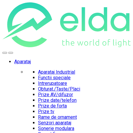
Skip
Skip
to
to
navigation
content
Aparataj
Aparataj Industrial
Functii speciale
Intrerupatoare
Obturat./Taste/Placi
Prize AV/difuzor
Prize date/telefon
Prize de forta
Prize tv
Rame de ornament
Senzori aparataj
Sonerie modulara