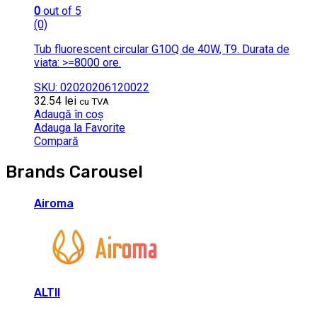
0
out of 5
(0)
Tub fluorescent circular G10Q de 40W, T9. Durata de
viata: >=8000 ore.
SKU: 02020206120022
32.54
lei
cu TVA
Adaugă în coș
Adauga la Favorite
Compară
Brands Carousel
Airoma
ALTII