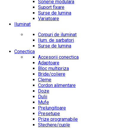
Sonerie modulara
Suport fixare
Surse de lumina
Variatoare
Iluminat
Corpuri de iluminat
Ilum. de sarbatori
Surse de lumina
Conectica
Accesorii conectica
Adaptoare
Bloc multipriza
Bride/coliere
Cleme
Cordon alimentare
Doze
Dulii
Mufe
Prelungitoare
Presetupe
Prize programabile
Stechere/cuple