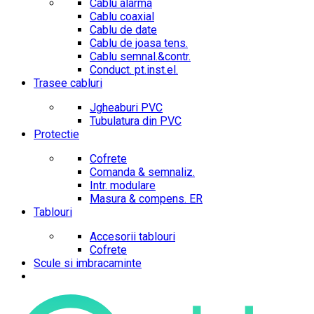
Cablu alarma
Cablu coaxial
Cablu de date
Cablu de joasa tens.
Cablu semnal.&contr.
Conduct. pt.inst.el.
Trasee cabluri
Jgheaburi PVC
Tubulatura din PVC
Protectie
Cofrete
Comanda & semnaliz.
Intr. modulare
Masura & compens. ER
Tablouri
Accesorii tablouri
Cofrete
Scule si imbracaminte