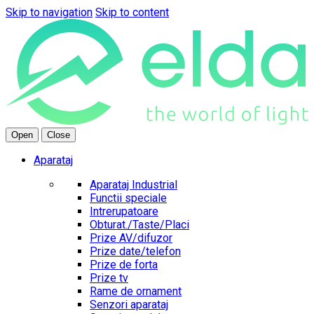
Skip to navigation
Skip to content
Open
Close
Aparataj
Aparataj Industrial
Functii speciale
Intrerupatoare
Obturat./Taste/Placi
Prize AV/difuzor
Prize date/telefon
Prize de forta
Prize tv
Rame de ornament
Senzori aparataj