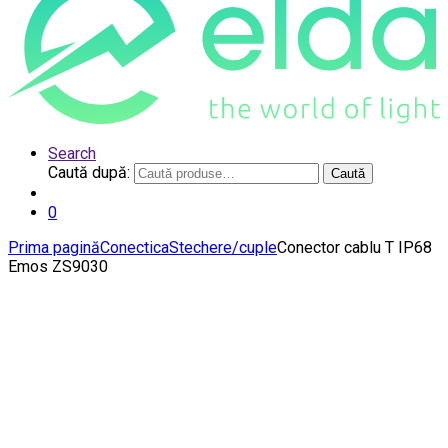
Search
Caută după:
Caută
0
Prima pagină
Conectica
Stechere/cuple
Conector cablu T IP68
Emos ZS9030