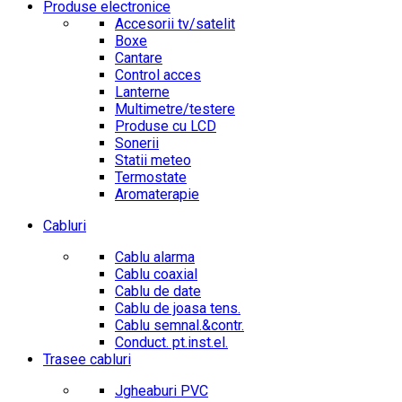
Produse electronice
Accesorii tv/satelit
Boxe
Cantare
Control acces
Lanterne
Multimetre/testere
Produse cu LCD
Sonerii
Statii meteo
Termostate
Aromaterapie
Cabluri
Cablu alarma
Cablu coaxial
Cablu de date
Cablu de joasa tens.
Cablu semnal.&contr.
Conduct. pt.inst.el.
Trasee cabluri
Jgheaburi PVC