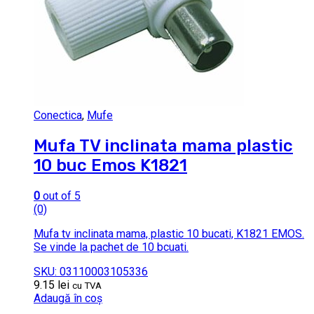
Conectica
,
Mufe
Mufa TV inclinata mama plastic
10 buc Emos K1821
0
out of 5
(0)
Mufa tv inclinata mama, plastic 10 bucati, K1821 EMOS.
Se vinde la pachet de 10 bcuati.
SKU: 03110003105336
9.15
lei
cu TVA
Adaugă în coș