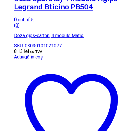
Legrand Bticino PB504
0
out of 5
(0)
Doza gips-carton, 4 module Matix.
SKU: 03030101021077
8.13
lei
cu TVA
Adaugă în coș