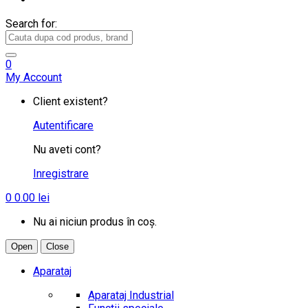
Search for:
0
My Account
Client existent?
Autentificare
Nu aveti cont?
Inregistrare
0
0.00
lei
Nu ai niciun produs în coș.
Open
Close
Aparataj
Aparataj Industrial