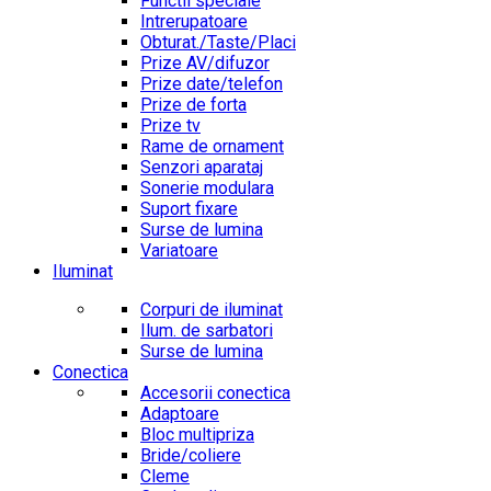
Functii speciale
Intrerupatoare
Obturat./Taste/Placi
Prize AV/difuzor
Prize date/telefon
Prize de forta
Prize tv
Rame de ornament
Senzori aparataj
Sonerie modulara
Suport fixare
Surse de lumina
Variatoare
Iluminat
Corpuri de iluminat
Ilum. de sarbatori
Surse de lumina
Conectica
Accesorii conectica
Adaptoare
Bloc multipriza
Bride/coliere
Cleme