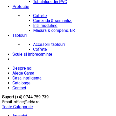
Tubulatura din PVC
Protectie
Cofrete
Comanda & semnaliz.
Intr. modulare
Masura & compens. ER
Tablouri
Accesorii tablouri
Cofrete
Scule si imbracaminte
Despre noi
Alege Gama
Casa inteligenta
Cataloage
Contact
Suport
(+4) 0744 759 739
Email: office@elda.ro
Toate Categoriile
Aparataj