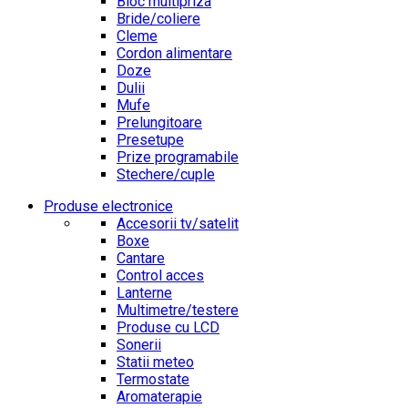
Bloc multipriza
Bride/coliere
Cleme
Cordon alimentare
Doze
Dulii
Mufe
Prelungitoare
Presetupe
Prize programabile
Stechere/cuple
Produse electronice
Accesorii tv/satelit
Boxe
Cantare
Control acces
Lanterne
Multimetre/testere
Produse cu LCD
Sonerii
Statii meteo
Termostate
Aromaterapie