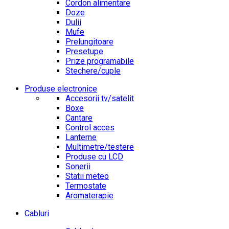
Cordon alimentare
Doze
Dulii
Mufe
Prelungitoare
Presetupe
Prize programabile
Stechere/cuple
Produse electronice
Accesorii tv/satelit
Boxe
Cantare
Control acces
Lanterne
Multimetre/testere
Produse cu LCD
Sonerii
Statii meteo
Termostate
Aromaterapie
Cabluri