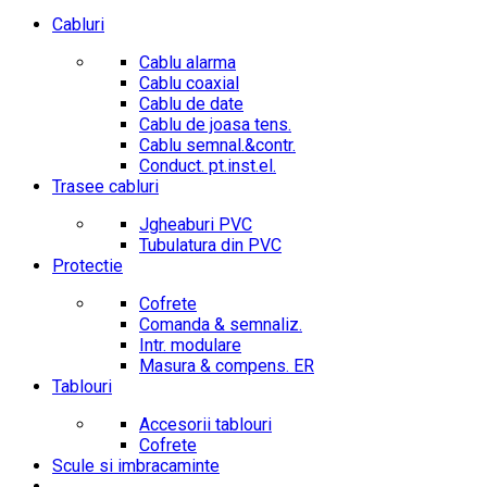
Cabluri
Cablu alarma
Cablu coaxial
Cablu de date
Cablu de joasa tens.
Cablu semnal.&contr.
Conduct. pt.inst.el.
Trasee cabluri
Jgheaburi PVC
Tubulatura din PVC
Protectie
Cofrete
Comanda & semnaliz.
Intr. modulare
Masura & compens. ER
Tablouri
Accesorii tablouri
Cofrete
Scule si imbracaminte