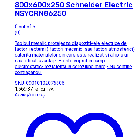
800x600x250 Schneider Electric
NSYCRN86250
0
out of 5
(0)
Tabloul metalic protejeaza dispozitivele electrice de
factorii externi ( factori mecanici sau factori atmosferici)
datorita materialelor din care este realizat si al ip-ului
sau ridicat; avantaje: – este vopsit in camp
electrostatic- rezistenta la coroziune mare;- Nu contine
contrapanou.
SKU: 09010102076306
1,569.37
lei
cu TVA
Adaugă în coș