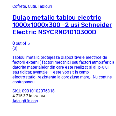
Cofrete
,
Cutii
,
Tablouri
Dulap metalic tablou electric
1000x1000x300 -2 usi Schneider
Electric NSYCRNG1010300D
0
out of 5
(0)
Tabloul metalic protejeaza dispozitivele electrice de
factorii externi ( factori mecanici sau factori atmosferici)
datorita materialelor din care este realizat si al ip-ului
sau ridicat; avantaje: – este vopsit in camp
electrostatic- rezistenta la coroziune mare;- Nu contine
contrapanou.
SKU: 09010102076318
4,715.37
lei
cu TVA
Adaugă în coș