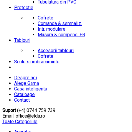
Tubulatura din PVC
Protectie
Cofrete
Comanda & semnaliz.
Intr. modulare
Masura & compens. ER
Tablouri
Accesorii tablouri
Cofrete
Scule si imbracaminte
Despre noi
Alege Gama
Casa inteligenta
Cataloage
Contact
Suport
(+4) 0744 759 739
Email: office@elda.ro
Toate Categoriile
Aparataj