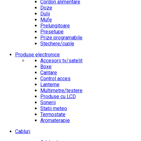
Cordon alimentare
Doze
Dulii
Mufe
Prelungitoare
Presetupe
Prize programabile
Stechere/cuple
Produse electronice
Accesorii tv/satelit
Boxe
Cantare
Control acces
Lanterne
Multimetre/testere
Produse cu LCD
Sonerii
Statii meteo
Termostate
Aromaterapie
Cabluri