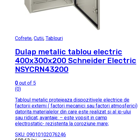
Cofrete
,
Cutii
,
Tablouri
Dulap metalic tablou electric
400x300x200 Schneider Electric
NSYCRN43200
0
out of 5
(0)
Tabloul metalic protejeaza dispozitivele electrice de
factorii externi ( factori mecanici sau factori atmosferici)
datorita materialelor din care este realizat si al ip-ului
sau ridicat; avantaje: – este vopsit in camp
electrostatic- rezistenta la coroziune mare;
SKU: 09010102076246