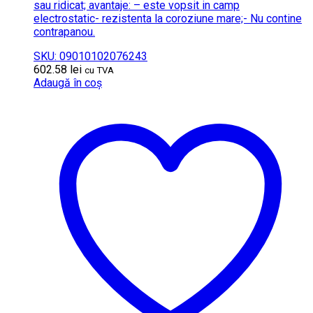
sau ridicat; avantaje: – este vopsit in camp
electrostatic- rezistenta la coroziune mare;- Nu contine
contrapanou.
SKU: 09010102076243
602.58
lei
cu TVA
Adaugă în coș