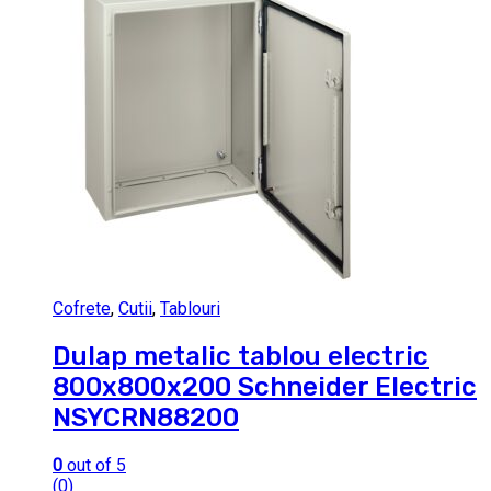
Cofrete
,
Cutii
,
Tablouri
Dulap metalic tablou electric
800x800x200 Schneider Electric
NSYCRN88200
0
out of 5
(0)