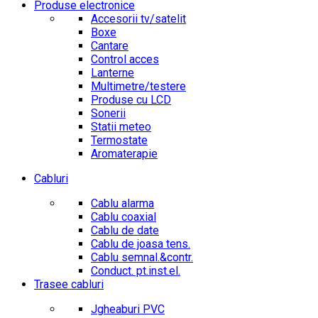
Produse electronice
Accesorii tv/satelit
Boxe
Cantare
Control acces
Lanterne
Multimetre/testere
Produse cu LCD
Sonerii
Statii meteo
Termostate
Aromaterapie
Cabluri
Cablu alarma
Cablu coaxial
Cablu de date
Cablu de joasa tens.
Cablu semnal.&contr.
Conduct. pt.inst.el.
Trasee cabluri
Jgheaburi PVC