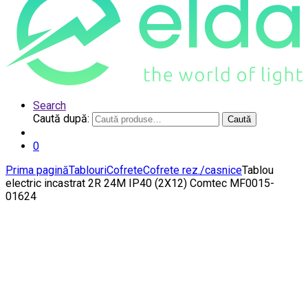
Search
Caută după:
Caută
0
Prima pagină
Tablouri
Cofrete
Cofrete rez./casnice
Tablou
electric incastrat 2R 24M IP40 (2X12) Comtec MF0015-
01624