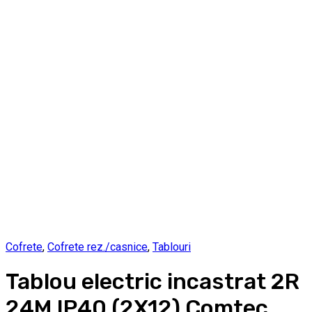
Cofrete
,
Cofrete rez./casnice
,
Tablouri
Tablou electric incastrat 2R
24M IP40 (2X12) Comtec