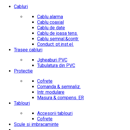
Cabluri
Cablu alarma
Cablu coaxial
Cablu de date
Cablu de joasa tens.
Cablu semnal.&contr.
Conduct. pt.inst.el.
Trasee cabluri
Jgheaburi PVC
Tubulatura din PVC
Protectie
Cofrete
Comanda & semnaliz.
Intr. modulare
Masura & compens. ER
Tablouri
Accesorii tablouri
Cofrete
Scule si imbracaminte