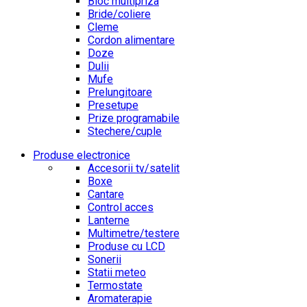
Bloc multipriza
Bride/coliere
Cleme
Cordon alimentare
Doze
Dulii
Mufe
Prelungitoare
Presetupe
Prize programabile
Stechere/cuple
Produse electronice
Accesorii tv/satelit
Boxe
Cantare
Control acces
Lanterne
Multimetre/testere
Produse cu LCD
Sonerii
Statii meteo
Termostate
Aromaterapie