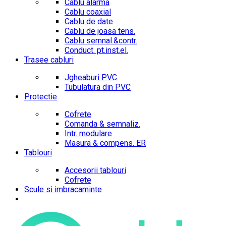
Cablu alarma
Cablu coaxial
Cablu de date
Cablu de joasa tens.
Cablu semnal.&contr.
Conduct. pt.inst.el.
Trasee cabluri
Jgheaburi PVC
Tubulatura din PVC
Protectie
Cofrete
Comanda & semnaliz.
Intr. modulare
Masura & compens. ER
Tablouri
Accesorii tablouri
Cofrete
Scule si imbracaminte