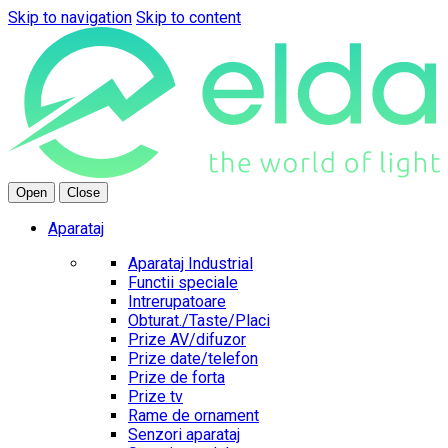
Skip to navigation
Skip to content
Open
Close
Aparataj
Aparataj Industrial
Functii speciale
Intrerupatoare
Obturat./Taste/Placi
Prize AV/difuzor
Prize date/telefon
Prize de forta
Prize tv
Rame de ornament
Senzori aparataj