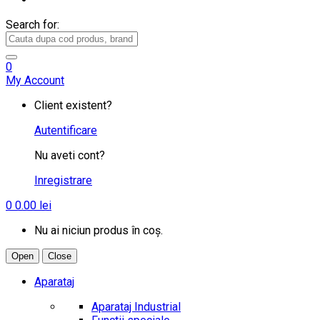
Search for:
0
My Account
Client existent?
Autentificare
Nu aveti cont?
Inregistrare
0
0.00
lei
Nu ai niciun produs în coș.
Open
Close
Aparataj
Aparataj Industrial