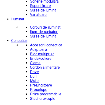
Sonerie modulara
Suport fixare
Surse de lumina
Variatoare
Iluminat
Corpuri de iluminat
Ilum. de sarbatori
Surse de lumina
Conectica
Accesorii conectica
Adaptoare
Bloc multipriza
Bride/coliere
Cleme
Cordon alimentare
Doze
Dulii
Mufe
Prelungitoare
Presetupe
Prize programabile
Stechere/cuple