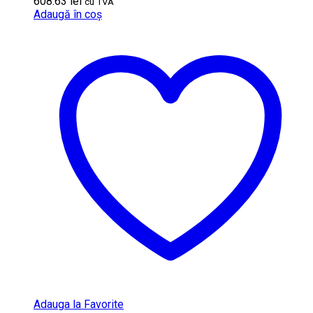
608.63
lei
cu TVA
Adaugă în coș
Adauga la Favorite