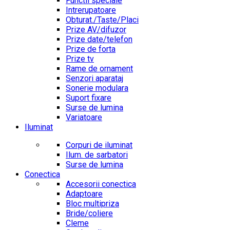
Functii speciale
Intrerupatoare
Obturat./Taste/Placi
Prize AV/difuzor
Prize date/telefon
Prize de forta
Prize tv
Rame de ornament
Senzori aparataj
Sonerie modulara
Suport fixare
Surse de lumina
Variatoare
Iluminat
Corpuri de iluminat
Ilum. de sarbatori
Surse de lumina
Conectica
Accesorii conectica
Adaptoare
Bloc multipriza
Bride/coliere
Cleme