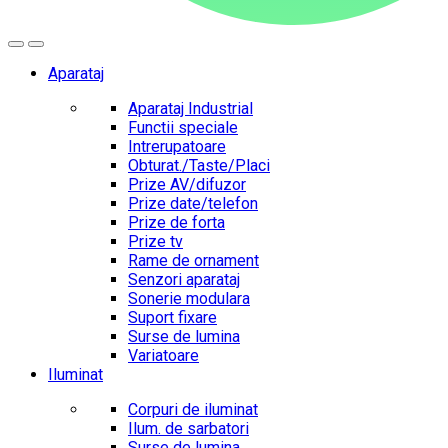
Aparataj
Aparataj Industrial
Functii speciale
Intrerupatoare
Obturat./Taste/Placi
Prize AV/difuzor
Prize date/telefon
Prize de forta
Prize tv
Rame de ornament
Senzori aparataj
Sonerie modulara
Suport fixare
Surse de lumina
Variatoare
Iluminat
Corpuri de iluminat
Ilum. de sarbatori
Surse de lumina