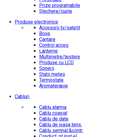
Prize programabile
Stechere/cuple
Produse electronice
Accesorii tv/satelit
Boxe
Cantare
Control acces
Lanterne
Multimetre/testere
Produse cu LCD
Sonerii
Statii meteo
Termostate
Aromaterapie
Cabluri
Cablu alarma
Cablu coaxial
Cablu de date
Cablu de joasa tens.
Cablu semnal.&contr.
Conduct. pt.inst.el.