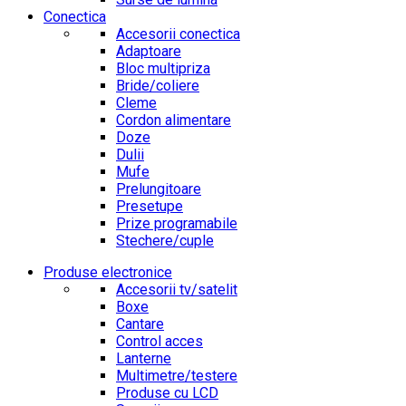
Conectica
Accesorii conectica
Adaptoare
Bloc multipriza
Bride/coliere
Cleme
Cordon alimentare
Doze
Dulii
Mufe
Prelungitoare
Presetupe
Prize programabile
Stechere/cuple
Produse electronice
Accesorii tv/satelit
Boxe
Cantare
Control acces
Lanterne
Multimetre/testere
Produse cu LCD