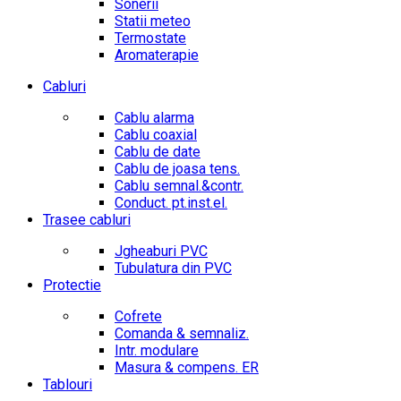
Sonerii
Statii meteo
Termostate
Aromaterapie
Cabluri
Cablu alarma
Cablu coaxial
Cablu de date
Cablu de joasa tens.
Cablu semnal.&contr.
Conduct. pt.inst.el.
Trasee cabluri
Jgheaburi PVC
Tubulatura din PVC
Protectie
Cofrete
Comanda & semnaliz.
Intr. modulare
Masura & compens. ER
Tablouri