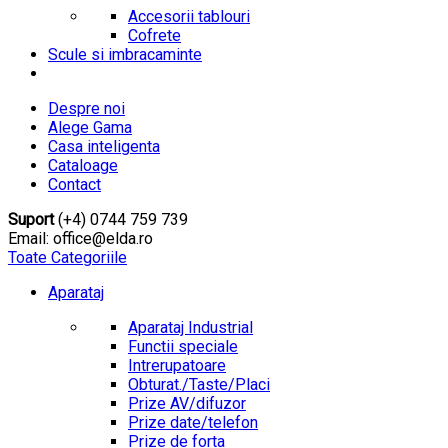
Accesorii tablouri
Cofrete
Scule si imbracaminte
Despre noi
Alege Gama
Casa inteligenta
Cataloage
Contact
Suport
(+4) 0744 759 739
Email: office@elda.ro
Toate Categoriile
Aparataj
Aparataj Industrial
Functii speciale
Intrerupatoare
Obturat./Taste/Placi
Prize AV/difuzor
Prize date/telefon
Prize de forta