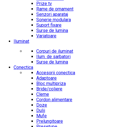
Prize tv
Rame de ornament
Senzori aparataj
Sonerie modulara
Suport fixare
Surse de lumina
Variatoare
Iluminat
Corpuri de iluminat
Ilum. de sarbatori
Surse de lumina
Conectica
Accesorii conectica
Adaptoare
Bloc multipriza
Bride/coliere
Cleme
Cordon alimentare
Doze
Dulii
Mufe
Prelungitoare
Presetupe