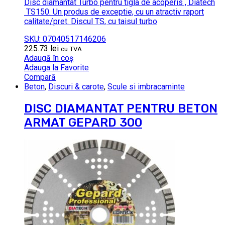
Disc diamantat Turbo pentru tigla de acoperis , Diatech
TS150. Un produs de exceptie, cu un atractiv raport
calitate/pret. Discul TS, cu taisul turbo
SKU: 07040517146206
225.73
lei
cu TVA
Adaugă în coș
Adauga la Favorite
Compară
Beton
,
Discuri & carote
,
Scule si imbracaminte
DISC DIAMANTAT PENTRU BETON
ARMAT GEPARD 300