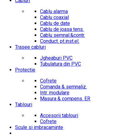
Cabluri
Cablu alarma
Cablu coaxial
Cablu de date
Cablu de joasa tens.
Cablu semnal.&contr.
Conduct. pt.inst.el.
Trasee cabluri
Jgheaburi PVC
Tubulatura din PVC
Protectie
Cofrete
Comanda & semnaliz.
Intr. modulare
Masura & compens. ER
Tablouri
Accesorii tablouri
Cofrete
Scule si imbracaminte