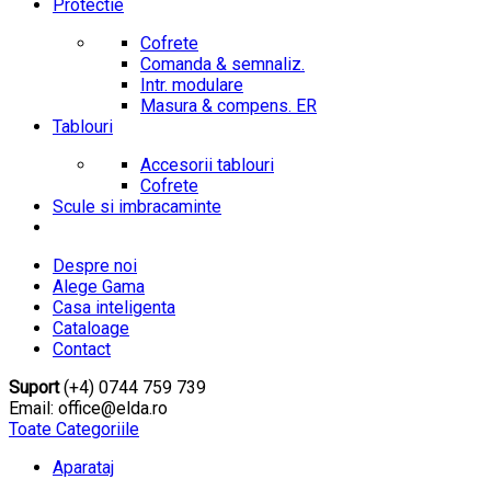
Protectie
Cofrete
Comanda & semnaliz.
Intr. modulare
Masura & compens. ER
Tablouri
Accesorii tablouri
Cofrete
Scule si imbracaminte
Despre noi
Alege Gama
Casa inteligenta
Cataloage
Contact
Suport
(+4) 0744 759 739
Email: office@elda.ro
Toate Categoriile
Aparataj