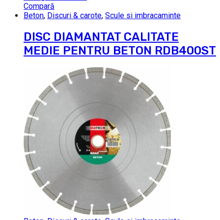
Compară
Beton
,
Discuri & carote
,
Scule si imbracaminte
DISC DIAMANTAT CALITATE
MEDIE PENTRU BETON RDB400ST