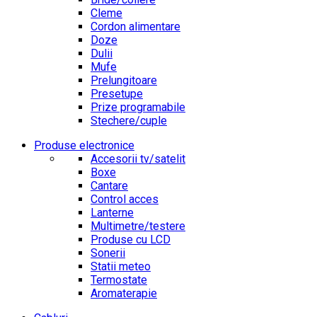
Cleme
Cordon alimentare
Doze
Dulii
Mufe
Prelungitoare
Presetupe
Prize programabile
Stechere/cuple
Produse electronice
Accesorii tv/satelit
Boxe
Cantare
Control acces
Lanterne
Multimetre/testere
Produse cu LCD
Sonerii
Statii meteo
Termostate
Aromaterapie