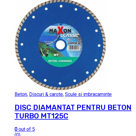
Beton
,
Discuri & carote
,
Scule si imbracaminte
DISC DIAMANTAT PENTRU BETON
TURBO MT125C
0
out of 5
(0)