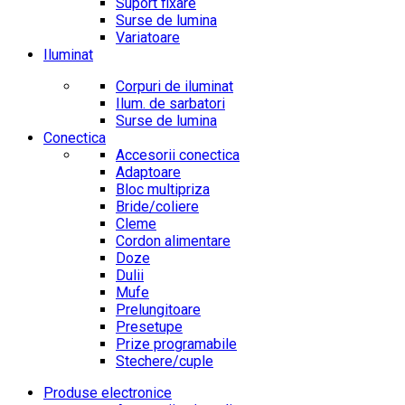
Suport fixare
Surse de lumina
Variatoare
Iluminat
Corpuri de iluminat
Ilum. de sarbatori
Surse de lumina
Conectica
Accesorii conectica
Adaptoare
Bloc multipriza
Bride/coliere
Cleme
Cordon alimentare
Doze
Dulii
Mufe
Prelungitoare
Presetupe
Prize programabile
Stechere/cuple
Produse electronice