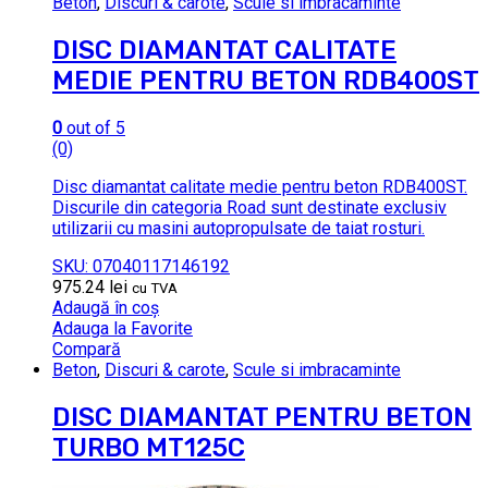
Beton
,
Discuri & carote
,
Scule si imbracaminte
DISC DIAMANTAT CALITATE
MEDIE PENTRU BETON RDB400ST
0
out of 5
(0)
Disc diamantat calitate medie pentru beton RDB400ST.
Discurile din categoria Road sunt destinate exclusiv
utilizarii cu masini autopropulsate de taiat rosturi.
SKU: 07040117146192
975.24
lei
cu TVA
Adaugă în coș
Adauga la Favorite
Compară
Beton
,
Discuri & carote
,
Scule si imbracaminte
DISC DIAMANTAT PENTRU BETON
TURBO MT125C