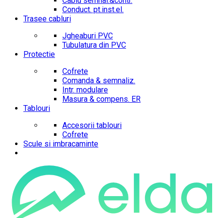
Cablu semnal.&contr.
Conduct. pt.inst.el.
Trasee cabluri
Jgheaburi PVC
Tubulatura din PVC
Protectie
Cofrete
Comanda & semnaliz.
Intr. modulare
Masura & compens. ER
Tablouri
Accesorii tablouri
Cofrete
Scule si imbracaminte