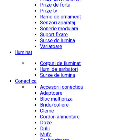
Prize de forta
Prize tv
Rame de ornament
Senzori aparataj
Sonerie modulara
Suport fixare
Surse de lumina
Variatoare
Iluminat
Corpuri de iluminat
Ilum. de sarbatori
Surse de lumina
Conectica
Accesorii conectica
Adaptoare
Bloc multipriza
Bride/coliere
Cleme
Cordon alimentare
Doze
Dulii
Mufe