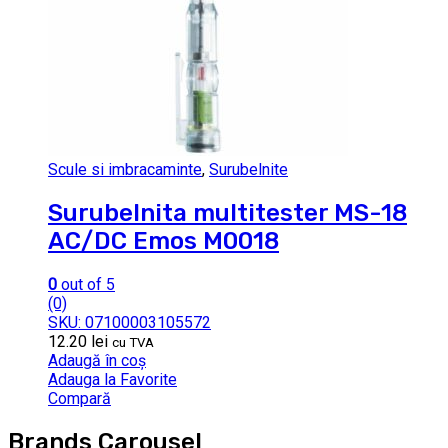
Scule si imbracaminte
,
Surubelnite
Surubelnita multitester MS-18
AC/DC Emos M0018
0
out of 5
(0)
SKU: 07100003105572
12.20
lei
cu TVA
Adaugă în coș
Adauga la Favorite
Compară
Brands Carousel