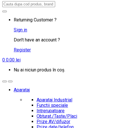
Search
for:
Returning Customer ?
Sign in
Don't have an account ?
Register
0
0.00
lei
Nu ai niciun produs în coș.
Aparataj
Aparataj Industrial
Functii speciale
Intrerupatoare
Obturat./Taste/Placi
Prize AV/difuzor
Prize date/telefon