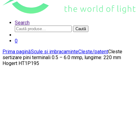
Search
Caută
Caută
după:
0
Prima pagină
Scule si imbracaminte
Cleste/patent
Cleste
sertizare pini terminali 0.5 – 6.0 mmp, lungime: 220 mm
Hogert HT1P195