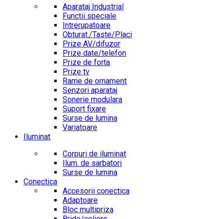
Aparataj Industrial
Functii speciale
Intrerupatoare
Obturat./Taste/Placi
Prize AV/difuzor
Prize date/telefon
Prize de forta
Prize tv
Rame de ornament
Senzori aparataj
Sonerie modulara
Suport fixare
Surse de lumina
Variatoare
Iluminat
Corpuri de iluminat
Ilum. de sarbatori
Surse de lumina
Conectica
Accesorii conectica
Adaptoare
Bloc multipriza
Bride/coliere