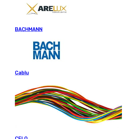
BACHMANN
Cablu
CELO