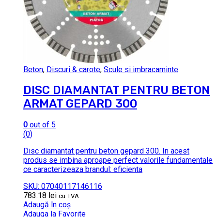
Beton
,
Discuri & carote
,
Scule si imbracaminte
DISC DIAMANTAT PENTRU BETON
ARMAT GEPARD 300
0
out of 5
(0)
Disc diamantat pentru beton gepard 300. In acest
produs se imbina aproape perfect valorile fundamentale
ce caracterizeaza brandul: eficienta
SKU: 07040117146116
783.18
lei
cu TVA
Adaugă în coș
Adauga la Favorite