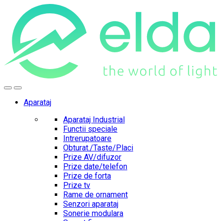
Skip
Skip
to
to
navigation
content
Aparataj
Aparataj Industrial
Functii speciale
Intrerupatoare
Obturat./Taste/Placi
Prize AV/difuzor
Prize date/telefon
Prize de forta
Prize tv
Rame de ornament
Senzori aparataj
Sonerie modulara