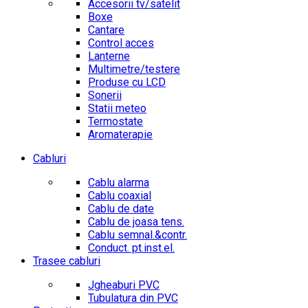
Accesorii tv/satelit
Boxe
Cantare
Control acces
Lanterne
Multimetre/testere
Produse cu LCD
Sonerii
Statii meteo
Termostate
Aromaterapie
Cabluri
Cablu alarma
Cablu coaxial
Cablu de date
Cablu de joasa tens.
Cablu semnal.&contr.
Conduct. pt.inst.el.
Trasee cabluri
Jgheaburi PVC
Tubulatura din PVC