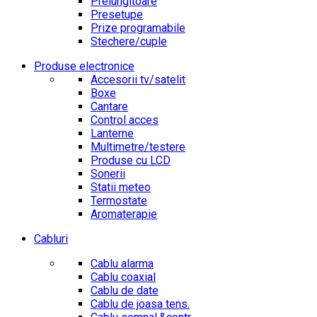
Prelungitoare
Presetupe
Prize programabile
Stechere/cuple
Produse electronice
Accesorii tv/satelit
Boxe
Cantare
Control acces
Lanterne
Multimetre/testere
Produse cu LCD
Sonerii
Statii meteo
Termostate
Aromaterapie
Cabluri
Cablu alarma
Cablu coaxial
Cablu de date
Cablu de joasa tens.