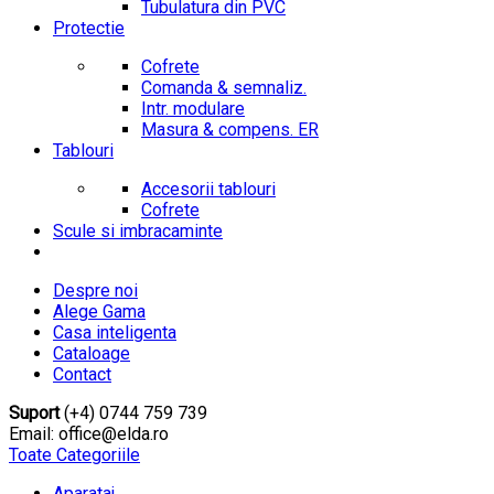
Tubulatura din PVC
Protectie
Cofrete
Comanda & semnaliz.
Intr. modulare
Masura & compens. ER
Tablouri
Accesorii tablouri
Cofrete
Scule si imbracaminte
Despre noi
Alege Gama
Casa inteligenta
Cataloage
Contact
Suport
(+4) 0744 759 739
Email: office@elda.ro
Toate Categoriile
Aparataj