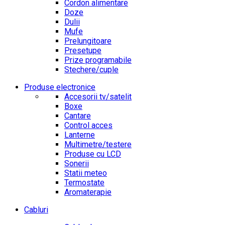
Cordon alimentare
Doze
Dulii
Mufe
Prelungitoare
Presetupe
Prize programabile
Stechere/cuple
Produse electronice
Accesorii tv/satelit
Boxe
Cantare
Control acces
Lanterne
Multimetre/testere
Produse cu LCD
Sonerii
Statii meteo
Termostate
Aromaterapie
Cabluri