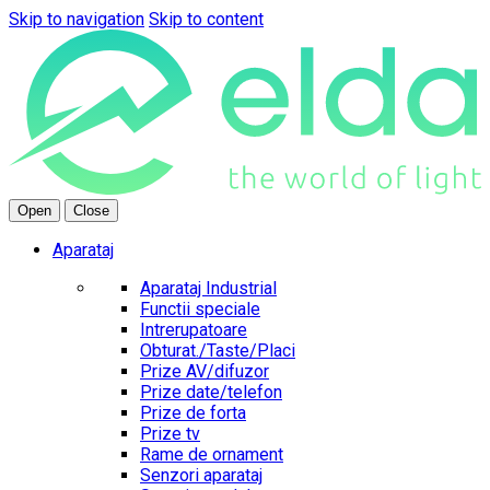
Skip to navigation
Skip to content
Open
Close
Aparataj
Aparataj Industrial
Functii speciale
Intrerupatoare
Obturat./Taste/Placi
Prize AV/difuzor
Prize date/telefon
Prize de forta
Prize tv
Rame de ornament
Senzori aparataj