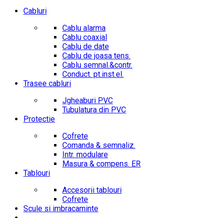
Cabluri
Cablu alarma
Cablu coaxial
Cablu de date
Cablu de joasa tens.
Cablu semnal.&contr.
Conduct. pt.inst.el.
Trasee cabluri
Jgheaburi PVC
Tubulatura din PVC
Protectie
Cofrete
Comanda & semnaliz.
Intr. modulare
Masura & compens. ER
Tablouri
Accesorii tablouri
Cofrete
Scule si imbracaminte