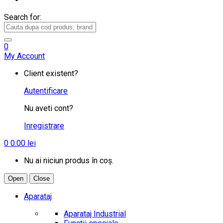
Search for:
0
My Account
Client existent?
Autentificare
Nu aveti cont?
Inregistrare
0
0.00
lei
Nu ai niciun produs în coș.
Open
Close
Aparataj
Aparataj Industrial