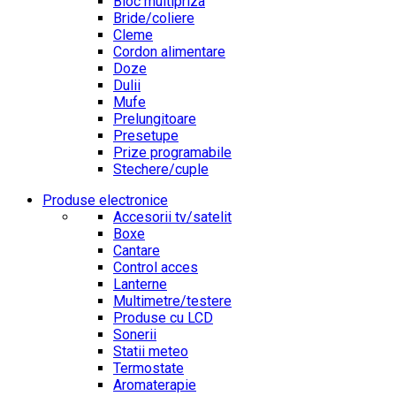
Bloc multipriza
Bride/coliere
Cleme
Cordon alimentare
Doze
Dulii
Mufe
Prelungitoare
Presetupe
Prize programabile
Stechere/cuple
Produse electronice
Accesorii tv/satelit
Boxe
Cantare
Control acces
Lanterne
Multimetre/testere
Produse cu LCD
Sonerii
Statii meteo
Termostate
Aromaterapie