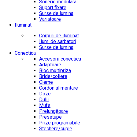
Sonerie modulara
Suport fixare
Surse de lumina
Variatoare
Iluminat
Corpuri de iluminat
Ilum. de sarbatori
Surse de lumina
Conectica
Accesorii conectica
Adaptoare
Bloc multipriza
Bride/coliere
Cleme
Cordon alimentare
Doze
Dulii
Mufe
Prelungitoare
Presetupe
Prize programabile
Stechere/cuple