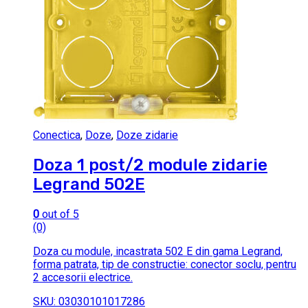
Conectica
,
Doze
,
Doze zidarie
Doza 1 post/2 module zidarie
Legrand 502E
0
out of 5
(0)
Doza cu module, incastrata 502 E din gama Legrand,
forma patrata, tip de constructie: conector soclu, pentru
2 accesorii electrice.
SKU: 03030101017286