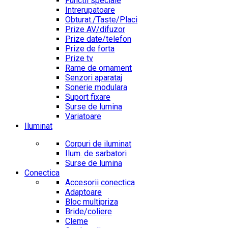
Functii speciale
Intrerupatoare
Obturat./Taste/Placi
Prize AV/difuzor
Prize date/telefon
Prize de forta
Prize tv
Rame de ornament
Senzori aparataj
Sonerie modulara
Suport fixare
Surse de lumina
Variatoare
Iluminat
Corpuri de iluminat
Ilum. de sarbatori
Surse de lumina
Conectica
Accesorii conectica
Adaptoare
Bloc multipriza
Bride/coliere
Cleme