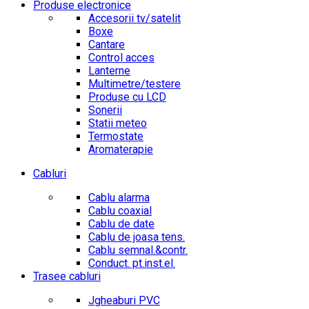
Produse electronice
Accesorii tv/satelit
Boxe
Cantare
Control acces
Lanterne
Multimetre/testere
Produse cu LCD
Sonerii
Statii meteo
Termostate
Aromaterapie
Cabluri
Cablu alarma
Cablu coaxial
Cablu de date
Cablu de joasa tens.
Cablu semnal.&contr.
Conduct. pt.inst.el.
Trasee cabluri
Jgheaburi PVC