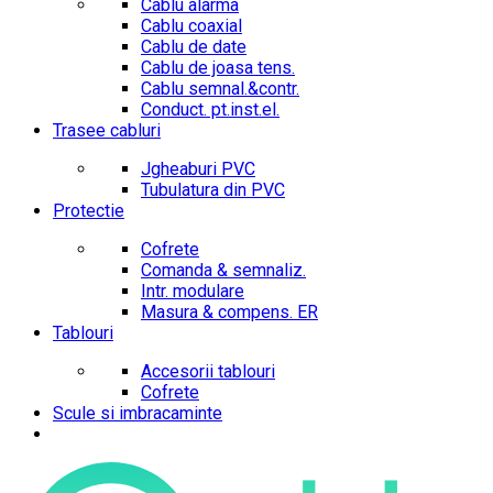
Cablu alarma
Cablu coaxial
Cablu de date
Cablu de joasa tens.
Cablu semnal.&contr.
Conduct. pt.inst.el.
Trasee cabluri
Jgheaburi PVC
Tubulatura din PVC
Protectie
Cofrete
Comanda & semnaliz.
Intr. modulare
Masura & compens. ER
Tablouri
Accesorii tablouri
Cofrete
Scule si imbracaminte