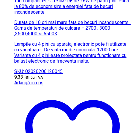
Tub compact PL-C LYNX-DE de 26W de patru pini.
Pana
la 80% de economisire a energiei fata de becuri
incandescente
Durata de 10 ori mai mare fata de becuri incandescente.
Gama de temperaturi de culoare – 2700 , 3000
,3500,4000 si 6500K
Lampile cu 4 pini cu aparataj electronic pote fi utilizate
cu variatoare.
De viata medie nominala: 12000 ore.
Varianta cu 4 pini este proiectata pentru functionare cu
balast electronic de frecventa inalta.
SKU: 02020206120045
9.33
lei
cu TVA
Adaugă în coș