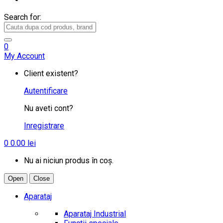
Search for:
0
My Account
Client existent?
Autentificare
Nu aveti cont?
Inregistrare
0
0.00
lei
Nu ai niciun produs în coș.
Open
Close
Aparataj
Aparataj Industrial