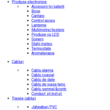
Produse electronice
Accesorii tv/satelit
Boxe
Cantare
Control acces
Lanterne
Multimetre/testere
Produse cu LCD
Sonerii
Statii meteo
Termostate
Aromaterapie
Cabluri
Cablu alarma
Cablu coaxial
Cablu de date
Cablu de joasa tens.
Cablu semnal.&contr.
Conduct. pt.inst.el.
Trasee cabluri
Jgheaburi PVC