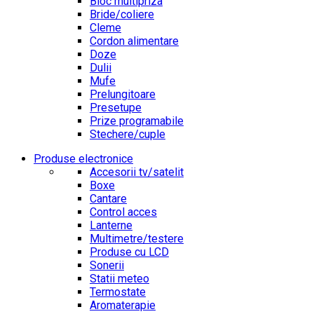
Bloc multipriza
Bride/coliere
Cleme
Cordon alimentare
Doze
Dulii
Mufe
Prelungitoare
Presetupe
Prize programabile
Stechere/cuple
Produse electronice
Accesorii tv/satelit
Boxe
Cantare
Control acces
Lanterne
Multimetre/testere
Produse cu LCD
Sonerii
Statii meteo
Termostate
Aromaterapie