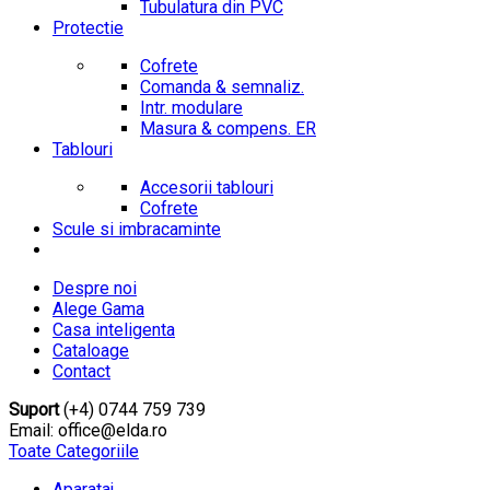
Tubulatura din PVC
Protectie
Cofrete
Comanda & semnaliz.
Intr. modulare
Masura & compens. ER
Tablouri
Accesorii tablouri
Cofrete
Scule si imbracaminte
Despre noi
Alege Gama
Casa inteligenta
Cataloage
Contact
Suport
(+4) 0744 759 739
Email: office@elda.ro
Toate Categoriile
Aparataj