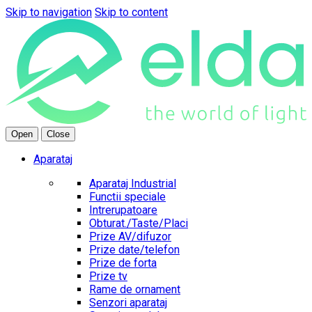
Skip to navigation
Skip to content
Open
Close
Aparataj
Aparataj Industrial
Functii speciale
Intrerupatoare
Obturat./Taste/Placi
Prize AV/difuzor
Prize date/telefon
Prize de forta
Prize tv
Rame de ornament
Senzori aparataj