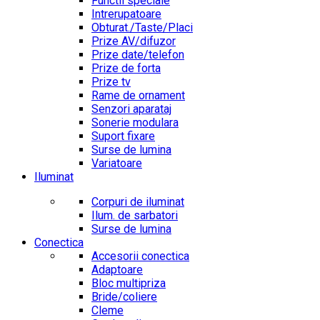
Functii speciale
Intrerupatoare
Obturat./Taste/Placi
Prize AV/difuzor
Prize date/telefon
Prize de forta
Prize tv
Rame de ornament
Senzori aparataj
Sonerie modulara
Suport fixare
Surse de lumina
Variatoare
Iluminat
Corpuri de iluminat
Ilum. de sarbatori
Surse de lumina
Conectica
Accesorii conectica
Adaptoare
Bloc multipriza
Bride/coliere
Cleme