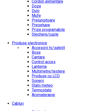
Cordon alimentare
Doze
Dulii
Mufe
Prelungitoare
Presetupe
Prize programabile
Stechere/cuple
Produse electronice
Accesorii tv/satelit
Boxe
Cantare
Control acces
Lanterne
Multimetre/testere
Produse cu LCD
Sonerii
Statii meteo
Termostate
Aromaterapie
Cabluri