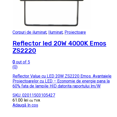
Corpuri de iluminat
,
Iluminat
,
Proiectoare
Reflector led 20W 4000K Emos
ZS2220
0
out of 5
(0)
Reflector Value cu LED 20W ZS2220 Emos. Avantajele
Proiectoarelor cu LED – Economie de energie pana la
60% fata de lampile HID datorita raportului lm/W
SKU: 02011503105427
61.00
lei
cu TVA
Adaugă în coș