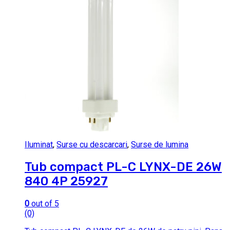
Iluminat
,
Surse cu descarcari
,
Surse de lumina
Tub compact PL-C LYNX-DE 26W
840 4P 25927
0
out of 5
(0)