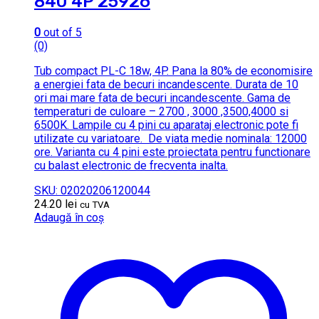
840 4P 25926
0
out of 5
(0)
Tub compact PL-C 18w, 4P. Pana la 80% de economisire
a energiei fata de becuri incandescente.
Durata de 10
ori mai mare fata de becuri incandescente.
Gama de
temperaturi de culoare – 2700 , 3000 ,3500,4000 si
6500K.
Lampile cu 4 pini cu aparataj electronic pote fi
utilizate cu variatoare.
De viata medie nominala: 12000
ore. Varianta cu 4 pini este proiectata pentru functionare
cu balast electronic de frecventa inalta.
SKU: 02020206120044
24.20
lei
cu TVA
Adaugă în coș