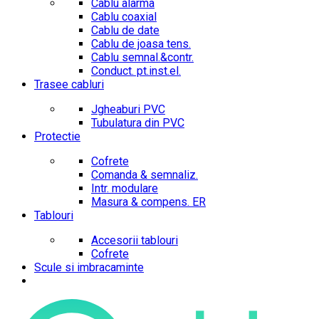
Cablu alarma
Cablu coaxial
Cablu de date
Cablu de joasa tens.
Cablu semnal.&contr.
Conduct. pt.inst.el.
Trasee cabluri
Jgheaburi PVC
Tubulatura din PVC
Protectie
Cofrete
Comanda & semnaliz.
Intr. modulare
Masura & compens. ER
Tablouri
Accesorii tablouri
Cofrete
Scule si imbracaminte