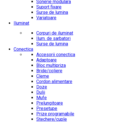
Sonerie modulara
Suport fixare
Surse de lumina
Variatoare
Iluminat
Corpuri de iluminat
Ilum. de sarbatori
Surse de lumina
Conectica
Accesorii conectica
Adaptoare
Bloc multipriza
Bride/coliere
Cleme
Cordon alimentare
Doze
Dulii
Mufe
Prelungitoare
Presetupe
Prize programabile
Stechere/cuple