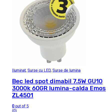
Iluminat
,
Surse cu LED
,
Surse de lumina
Bec led spot dimabil 7.5W GU10
3000k 60GR lumina-calda Emos
ZL4501
0
out of 5
(0)