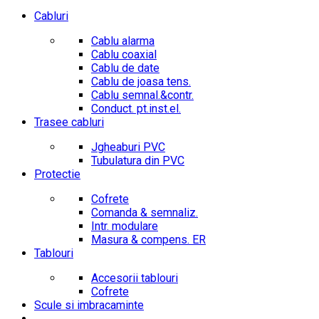
Cabluri
Cablu alarma
Cablu coaxial
Cablu de date
Cablu de joasa tens.
Cablu semnal.&contr.
Conduct. pt.inst.el.
Trasee cabluri
Jgheaburi PVC
Tubulatura din PVC
Protectie
Cofrete
Comanda & semnaliz.
Intr. modulare
Masura & compens. ER
Tablouri
Accesorii tablouri
Cofrete
Scule si imbracaminte