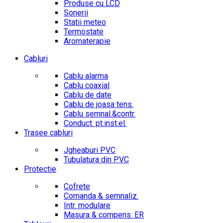
Produse cu LCD
Sonerii
Statii meteo
Termostate
Aromaterapie
Cabluri
Cablu alarma
Cablu coaxial
Cablu de date
Cablu de joasa tens.
Cablu semnal.&contr.
Conduct. pt.inst.el.
Trasee cabluri
Jgheaburi PVC
Tubulatura din PVC
Protectie
Cofrete
Comanda & semnaliz.
Intr. modulare
Masura & compens. ER