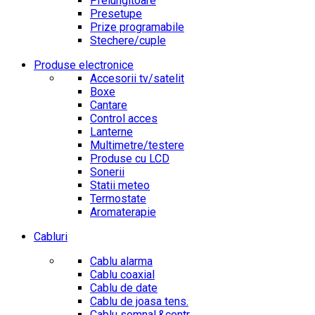
Prelungitoare
Presetupe
Prize programabile
Stechere/cuple
Produse electronice
Accesorii tv/satelit
Boxe
Cantare
Control acces
Lanterne
Multimetre/testere
Produse cu LCD
Sonerii
Statii meteo
Termostate
Aromaterapie
Cabluri
Cablu alarma
Cablu coaxial
Cablu de date
Cablu de joasa tens.
Cablu semnal.&contr.