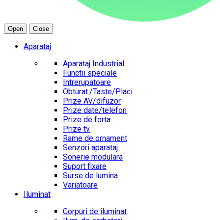
Open
Close
Aparataj
Aparataj Industrial
Functii speciale
Intrerupatoare
Obturat./Taste/Placi
Prize AV/difuzor
Prize date/telefon
Prize de forta
Prize tv
Rame de ornament
Senzori aparataj
Sonerie modulara
Suport fixare
Surse de lumina
Variatoare
Iluminat
Corpuri de iluminat