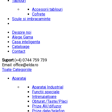
Tablouri
Accesorii tablouri
Cofrete
Scule si imbracaminte
Despre noi
Alege Gama
Casa inteligenta
Cataloage
Contact
Suport
(+4) 0744 759 739
Email: office@elda.ro
Toate Categoriile
Aparataj
Aparataj Industrial
Functii speciale
Intrerupatoare
Obturat./Taste/Placi
Prize AV/difuzor
Prize date/telefon