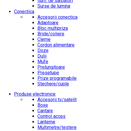
Ilum. de sarbatori
Surse de lumina
Conectica
Accesorii conectica
Adaptoare
Bloc multipriza
Bride/coliere
Cleme
Cordon alimentare
Doze
Dulii
Mufe
Prelungitoare
Presetupe
Prize programabile
Stechere/cuple
Produse electronice
Accesorii tv/satelit
Boxe
Cantare
Control acces
Lanterne
Multimetre/testere