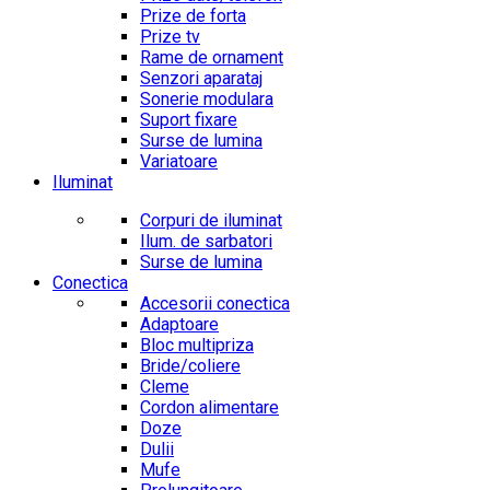
Prize de forta
Prize tv
Rame de ornament
Senzori aparataj
Sonerie modulara
Suport fixare
Surse de lumina
Variatoare
Iluminat
Corpuri de iluminat
Ilum. de sarbatori
Surse de lumina
Conectica
Accesorii conectica
Adaptoare
Bloc multipriza
Bride/coliere
Cleme
Cordon alimentare
Doze
Dulii
Mufe