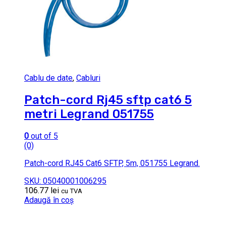
Cablu de date
,
Cabluri
Patch-cord Rj45 sftp cat6 5
metri Legrand 051755
0
out of 5
(0)
Patch-cord RJ45 Cat6 SFTP, 5m, 051755 Legrand.
SKU: 05040001006295
106.77
lei
cu TVA
Adaugă în coș