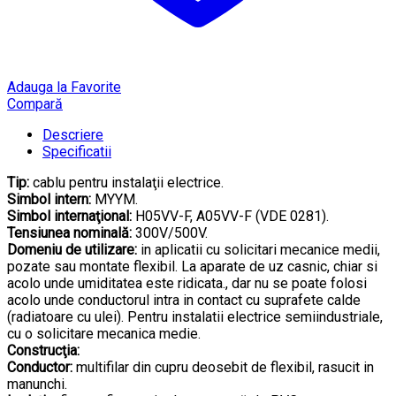
Adauga la Favorite
Compară
Descriere
Specificatii
Tip:
cablu pentru instalaţii electrice.
Simbol intern:
MYYM.
Simbol internaţional:
H05VV-F, A05VV-F (VDE 0281).
Tensiunea nominală:
300V/500V.
Domeniu de utilizare:
in aplicatii cu solicitari mecanice medii,
pozate sau montate flexibil. La aparate de uz casnic, chiar si
acolo unde umiditatea este ridicata., dar nu se poate folosi
acolo unde conductorul intra in contact cu suprafete calde
(radiatoare cu ulei). Pentru instalatii electrice semiindustriale,
cu o solicitare mecanica medie.
Construcţia:
Conductor:
multifilar din cupru deosebit de flexibil, rasucit in
manunchi.