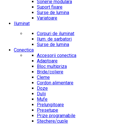
Sonerie modulara
Suport fixare
Surse de lumina
Variatoare
Iluminat
Corpuri de iluminat
Ilum. de sarbatori
Surse de lumina
Conectica
Accesorii conectica
Adaptoare
Bloc multipriza
Bride/coliere
Cleme
Cordon alimentare
Doze
Dulii
Mufe
Prelungitoare
Presetupe
Prize programabile
Stechere/cuple