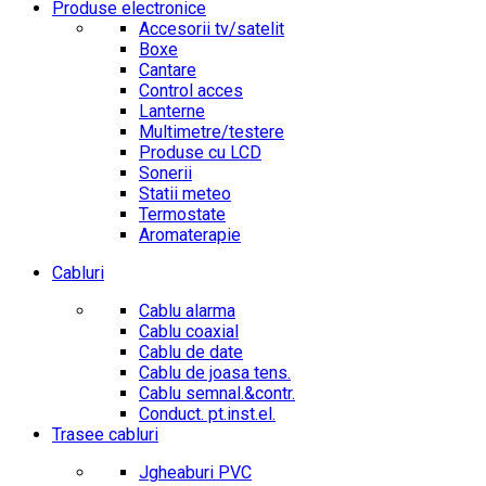
Produse electronice
Accesorii tv/satelit
Boxe
Cantare
Control acces
Lanterne
Multimetre/testere
Produse cu LCD
Sonerii
Statii meteo
Termostate
Aromaterapie
Cabluri
Cablu alarma
Cablu coaxial
Cablu de date
Cablu de joasa tens.
Cablu semnal.&contr.
Conduct. pt.inst.el.
Trasee cabluri
Jgheaburi PVC