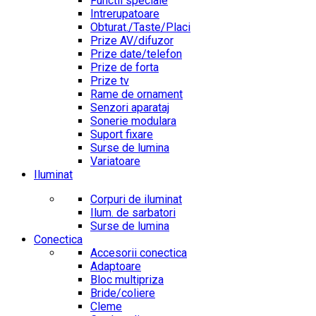
Functii speciale
Intrerupatoare
Obturat./Taste/Placi
Prize AV/difuzor
Prize date/telefon
Prize de forta
Prize tv
Rame de ornament
Senzori aparataj
Sonerie modulara
Suport fixare
Surse de lumina
Variatoare
Iluminat
Corpuri de iluminat
Ilum. de sarbatori
Surse de lumina
Conectica
Accesorii conectica
Adaptoare
Bloc multipriza
Bride/coliere
Cleme