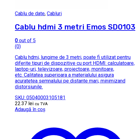
Cablu de date
,
Cabluri
Cablu hdmi 3 metri Emos SD0103
0
out of 5
(0)
Cablu hdmi, lungime de 3 metri, poate fi utilizat pentru
diferite tipuri de dispozitive cu port HDMI: calculatoare,
laptop-uri, televizoare, proiectoare, monitoare,
etc. Calitatea superioara a materialului asigura
acuratetea semnalului pe distante mari, minimizand
distorsiunile.
SKU: 05040003105181
22.37
lei
cu TVA
Adaugă în coș