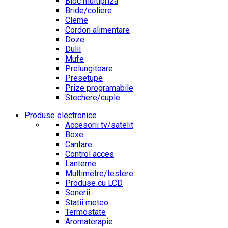
Bloc multipriza
Bride/coliere
Cleme
Cordon alimentare
Doze
Dulii
Mufe
Prelungitoare
Presetupe
Prize programabile
Stechere/cuple
Produse electronice
Accesorii tv/satelit
Boxe
Cantare
Control acces
Lanterne
Multimetre/testere
Produse cu LCD
Sonerii
Statii meteo
Termostate
Aromaterapie