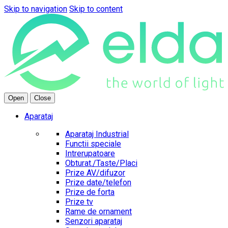
Skip to navigation
Skip to content
Open
Close
Aparataj
Aparataj Industrial
Functii speciale
Intrerupatoare
Obturat./Taste/Placi
Prize AV/difuzor
Prize date/telefon
Prize de forta
Prize tv
Rame de ornament
Senzori aparataj