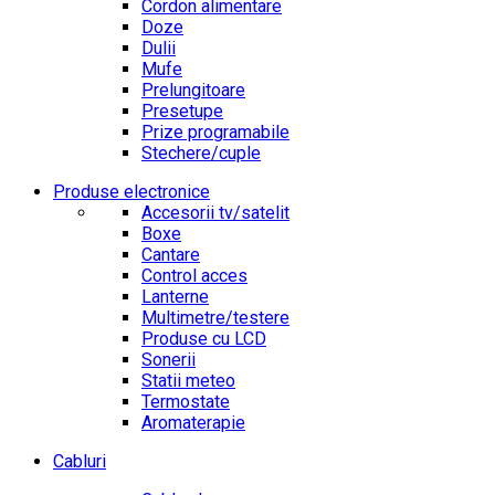
Cordon alimentare
Doze
Dulii
Mufe
Prelungitoare
Presetupe
Prize programabile
Stechere/cuple
Produse electronice
Accesorii tv/satelit
Boxe
Cantare
Control acces
Lanterne
Multimetre/testere
Produse cu LCD
Sonerii
Statii meteo
Termostate
Aromaterapie
Cabluri