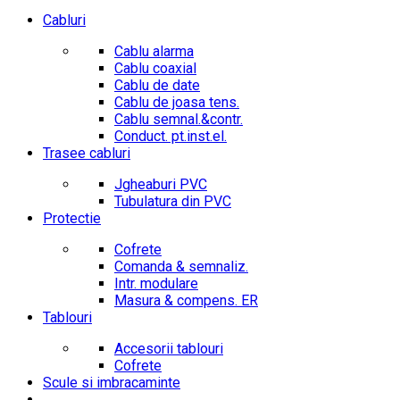
Cabluri
Cablu alarma
Cablu coaxial
Cablu de date
Cablu de joasa tens.
Cablu semnal.&contr.
Conduct. pt.inst.el.
Trasee cabluri
Jgheaburi PVC
Tubulatura din PVC
Protectie
Cofrete
Comanda & semnaliz.
Intr. modulare
Masura & compens. ER
Tablouri
Accesorii tablouri
Cofrete
Scule si imbracaminte