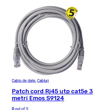
Cablu de date
,
Cabluri
Patch cord Rj45 utp cat5e 3
metri Emos S9124
0
out of 5