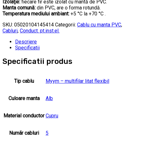
Izolaţie:
fiecare fir este izolat cu mantă de PVC.
Manta comună:
din PVC, are o forma rotundă.
Temperatura mediului ambiant:
+5 °C la +70 °C .
SKU:
05020104145414
Categorii:
Cablu cu manta PVC
,
Cabluri
,
Conduct. pt.inst.el.
Descriere
Specificatii
Specificatii produs
Tip cablu
Myym – multifilar litat flexibil
Culoare manta
Alb
Material conductor
Cupru
Numãr cabluri
5