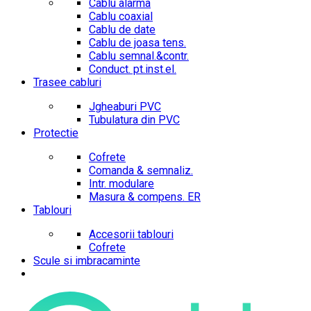
Cablu alarma
Cablu coaxial
Cablu de date
Cablu de joasa tens.
Cablu semnal.&contr.
Conduct. pt.inst.el.
Trasee cabluri
Jgheaburi PVC
Tubulatura din PVC
Protectie
Cofrete
Comanda & semnaliz.
Intr. modulare
Masura & compens. ER
Tablouri
Accesorii tablouri
Cofrete
Scule si imbracaminte