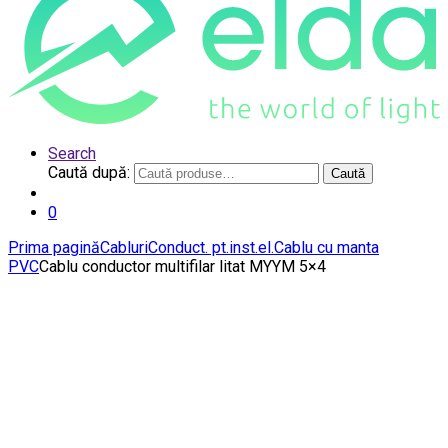
Search
Caută după:
Caută
0
Prima pagină
Cabluri
Conduct. pt.inst.el.
Cablu cu manta
PVC
Cablu conductor multifilar litat MYYM 5×4