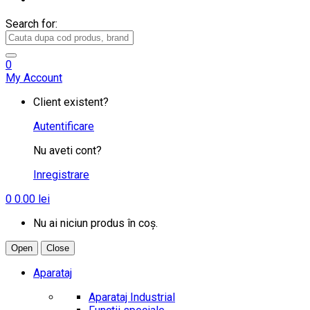
Search for:
0
My Account
Client existent?
Autentificare
Nu aveti cont?
Inregistrare
0
0.00
lei
Nu ai niciun produs în coș.
Open
Close
Aparataj
Aparataj Industrial