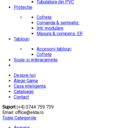
Tubulatura din PVC
Protectie
Cofrete
Comanda & semnaliz.
Intr. modulare
Masura & compens. ER
Tablouri
Accesorii tablouri
Cofrete
Scule si imbracaminte
Despre noi
Alege Gama
Casa inteligenta
Cataloage
Contact
Suport
(+4) 0744 759 739
Email: office@elda.ro
Toate Categoriile
Aparataj