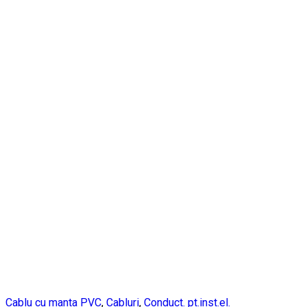
Cablu cu manta PVC
,
Cabluri
,
Conduct. pt.inst.el.