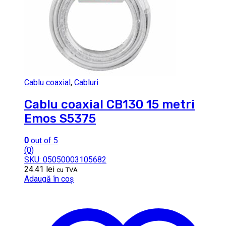
Cablu coaxial
,
Cabluri
Cablu coaxial CB130 15 metri
Emos S5375
0
out of 5
(0)
SKU: 05050003105682
24.41
lei
cu TVA
Adaugă în coș