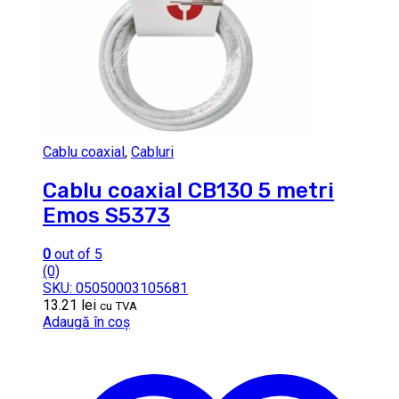
Cablu coaxial
,
Cabluri
Cablu coaxial CB130 5 metri
Emos S5373
0
out of 5
(0)
SKU: 05050003105681
13.21
lei
cu TVA
Adaugă în coș