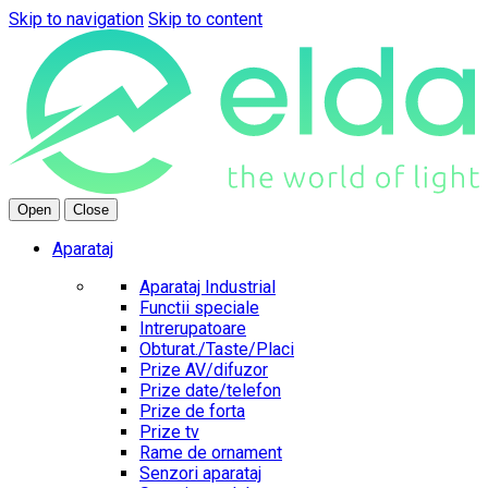
Skip to navigation
Skip to content
Open
Close
Aparataj
Aparataj Industrial
Functii speciale
Intrerupatoare
Obturat./Taste/Placi
Prize AV/difuzor
Prize date/telefon
Prize de forta
Prize tv
Rame de ornament
Senzori aparataj