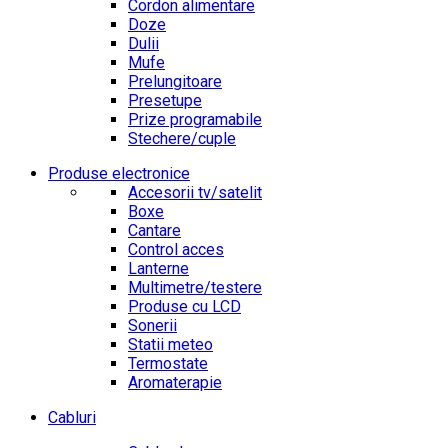
Cordon alimentare
Doze
Dulii
Mufe
Prelungitoare
Presetupe
Prize programabile
Stechere/cuple
Produse electronice
Accesorii tv/satelit
Boxe
Cantare
Control acces
Lanterne
Multimetre/testere
Produse cu LCD
Sonerii
Statii meteo
Termostate
Aromaterapie
Cabluri