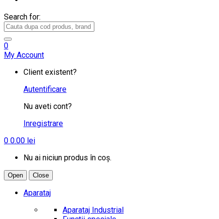
Search for:
0
My Account
Client existent?
Autentificare
Nu aveti cont?
Inregistrare
0
0.00
lei
Nu ai niciun produs în coș.
Open
Close
Aparataj
Aparataj Industrial