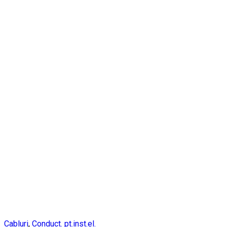
Cabluri
,
Conduct. pt.inst.el.