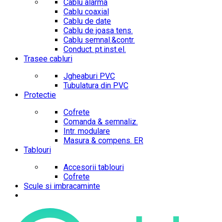
Cablu alarma
Cablu coaxial
Cablu de date
Cablu de joasa tens.
Cablu semnal.&contr.
Conduct. pt.inst.el.
Trasee cabluri
Jgheaburi PVC
Tubulatura din PVC
Protectie
Cofrete
Comanda & semnaliz.
Intr. modulare
Masura & compens. ER
Tablouri
Accesorii tablouri
Cofrete
Scule si imbracaminte