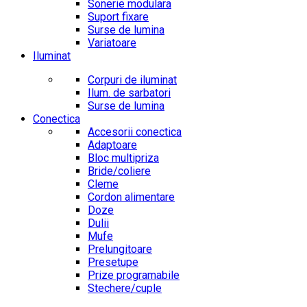
Sonerie modulara
Suport fixare
Surse de lumina
Variatoare
Iluminat
Corpuri de iluminat
Ilum. de sarbatori
Surse de lumina
Conectica
Accesorii conectica
Adaptoare
Bloc multipriza
Bride/coliere
Cleme
Cordon alimentare
Doze
Dulii
Mufe
Prelungitoare
Presetupe
Prize programabile
Stechere/cuple