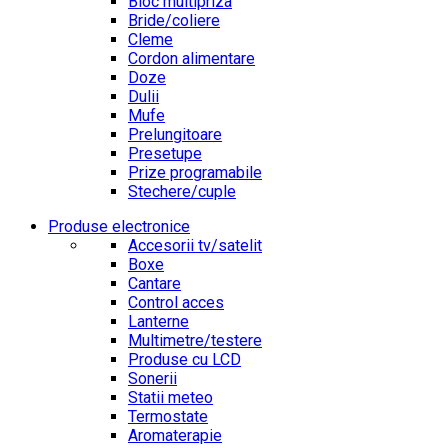
Bloc multipriza
Bride/coliere
Cleme
Cordon alimentare
Doze
Dulii
Mufe
Prelungitoare
Presetupe
Prize programabile
Stechere/cuple
Produse electronice
Accesorii tv/satelit
Boxe
Cantare
Control acces
Lanterne
Multimetre/testere
Produse cu LCD
Sonerii
Statii meteo
Termostate
Aromaterapie