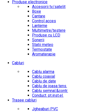
Produse electronice
Accesorii tv/satelit
Boxe
Cantare
Control acces
Lanterne
Multimetre/testere
Produse cu LCD
Sonerii
Statii meteo
Termostate
Aromaterapie
Cabluri
Cablu alarma
Cablu coaxial
Cablu de date
Cablu de joasa tens.
Cablu semnal.&contr.
Conduct. pt.inst.el.
Trasee cabluri
Jgheaburi PVC