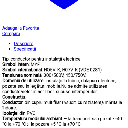
Adauga la Favorite
Compară
Descriere
Specificatii
Tip:
conductor pentru instalaţii electrice.
Simbol intern:
MYF
Simbol internaţional:
HO5V-K, H07V-K (VDE 0281).
Tensiunea nominală
: 300/500V, 450/750V.
Domeniu de utilizare
: instalaţii în tuburi, dulapuri electrice,
pozate sau în legături mobile.Nu se admite utilizarea
conductoarelor în aer liber, supuse intemperiilor.
Construcţia
:
Conductor
: din cupru multifilar răsucit, cu rezistenţa mărita la
îndoire.
Izolaţie
: din PVC.
Temperatura mediului ambiant
: – la transport sau pozate -40
°C la +70 °C ;- la pozare +5 °C la +70 °C.