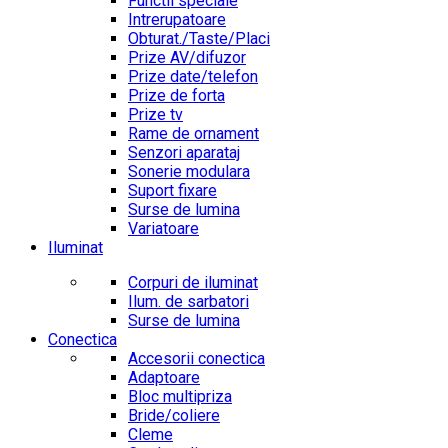
Functii speciale
Intrerupatoare
Obturat./Taste/Placi
Prize AV/difuzor
Prize date/telefon
Prize de forta
Prize tv
Rame de ornament
Senzori aparataj
Sonerie modulara
Suport fixare
Surse de lumina
Variatoare
Iluminat
Corpuri de iluminat
Ilum. de sarbatori
Surse de lumina
Conectica
Accesorii conectica
Adaptoare
Bloc multipriza
Bride/coliere
Cleme