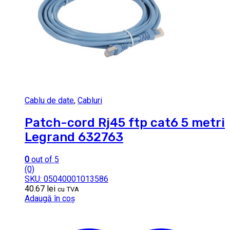
Cablu de date
,
Cabluri
Patch-cord Rj45 ftp cat6 5 metri
Legrand 632763
0
out of 5
(0)
SKU: 05040001013586
40.67
lei
cu TVA
Adaugă în coș