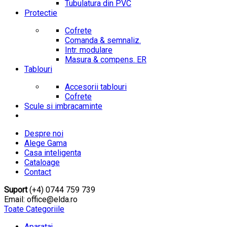
Tubulatura din PVC
Protectie
Cofrete
Comanda & semnaliz.
Intr. modulare
Masura & compens. ER
Tablouri
Accesorii tablouri
Cofrete
Scule si imbracaminte
Despre noi
Alege Gama
Casa inteligenta
Cataloage
Contact
Suport
(+4) 0744 759 739
Email: office@elda.ro
Toate Categoriile
Aparataj