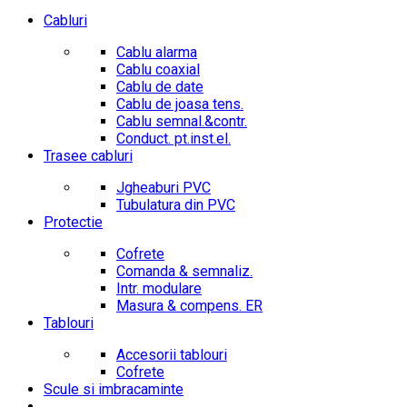
Cabluri
Cablu alarma
Cablu coaxial
Cablu de date
Cablu de joasa tens.
Cablu semnal.&contr.
Conduct. pt.inst.el.
Trasee cabluri
Jgheaburi PVC
Tubulatura din PVC
Protectie
Cofrete
Comanda & semnaliz.
Intr. modulare
Masura & compens. ER
Tablouri
Accesorii tablouri
Cofrete
Scule si imbracaminte