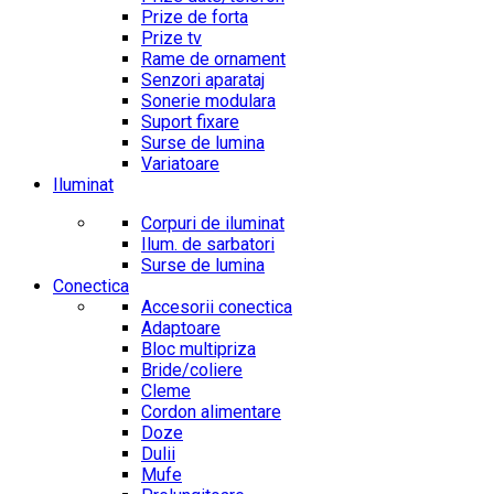
Prize de forta
Prize tv
Rame de ornament
Senzori aparataj
Sonerie modulara
Suport fixare
Surse de lumina
Variatoare
Iluminat
Corpuri de iluminat
Ilum. de sarbatori
Surse de lumina
Conectica
Accesorii conectica
Adaptoare
Bloc multipriza
Bride/coliere
Cleme
Cordon alimentare
Doze
Dulii
Mufe