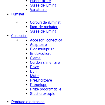
Suport fixare
Surse de lumina
Variatoare
Iluminat
Corpuri de iluminat
Ilum. de sarbatori
Surse de lumina
Conectica
Accesorii conectica
Adaptoare
Bloc multipriza
Bride/coliere
Cleme
Cordon alimentare
Doze
Dulii
Mufe
Prelungitoare
Presetupe
Prize programabile
Stechere/cuple
Produse electronice