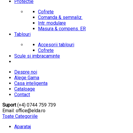
Protectie
Cofrete
Comanda & semnaliz.
Intr. modulare
Masura & compens. ER
Tablouri
Accesorii tablouri
Cofrete
Scule si imbracaminte
Despre noi
Alege Gama
Casa inteligenta
Cataloage
Contact
Suport
(+4) 0744 759 739
Email: office@elda.ro
Toate Categoriile
Aparataj