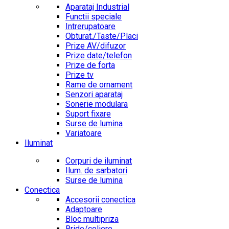
Aparataj Industrial
Functii speciale
Intrerupatoare
Obturat./Taste/Placi
Prize AV/difuzor
Prize date/telefon
Prize de forta
Prize tv
Rame de ornament
Senzori aparataj
Sonerie modulara
Suport fixare
Surse de lumina
Variatoare
Iluminat
Corpuri de iluminat
Ilum. de sarbatori
Surse de lumina
Conectica
Accesorii conectica
Adaptoare
Bloc multipriza
Bride/coliere