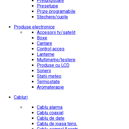
Prelungitoare
Presetupe
Prize programabile
Stechere/cuple
Produse electronice
Accesorii tv/satelit
Boxe
Cantare
Control acces
Lanterne
Multimetre/testere
Produse cu LCD
Sonerii
Statii meteo
Termostate
Aromaterapie
Cabluri
Cablu alarma
Cablu coaxial
Cablu de date
Cablu de joasa tens.