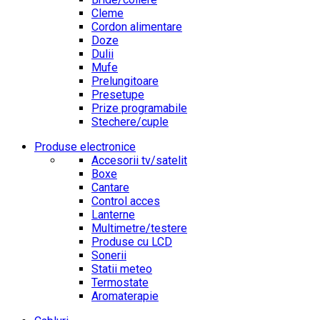
Cleme
Cordon alimentare
Doze
Dulii
Mufe
Prelungitoare
Presetupe
Prize programabile
Stechere/cuple
Produse electronice
Accesorii tv/satelit
Boxe
Cantare
Control acces
Lanterne
Multimetre/testere
Produse cu LCD
Sonerii
Statii meteo
Termostate
Aromaterapie