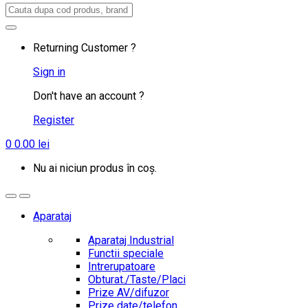
Search
for:
Returning Customer ?
Sign in
Don't have an account ?
Register
0
0.00
lei
Nu ai niciun produs în coș.
Aparataj
Aparataj Industrial
Functii speciale
Intrerupatoare
Obturat./Taste/Placi
Prize AV/difuzor
Prize date/telefon