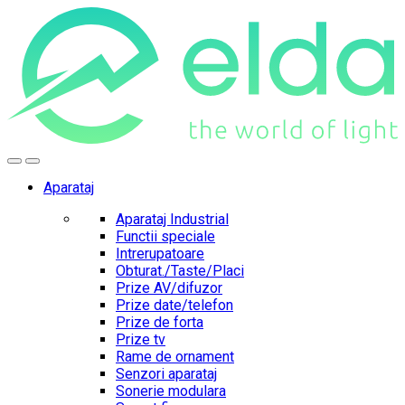
Skip
Skip
to
to
navigation
content
Aparataj
Aparataj Industrial
Functii speciale
Intrerupatoare
Obturat./Taste/Placi
Prize AV/difuzor
Prize date/telefon
Prize de forta
Prize tv
Rame de ornament
Senzori aparataj
Sonerie modulara