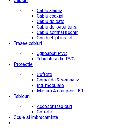
Cabluri
Cablu alarma
Cablu coaxial
Cablu de date
Cablu de joasa tens.
Cablu semnal.&contr.
Conduct. pt.inst.el.
Trasee cabluri
Jgheaburi PVC
Tubulatura din PVC
Protectie
Cofrete
Comanda & semnaliz.
Intr. modulare
Masura & compens. ER
Tablouri
Accesorii tablouri
Cofrete
Scule si imbracaminte