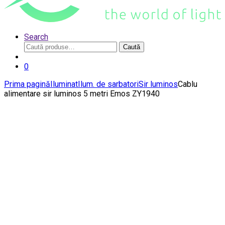
Search
Caută
Caută
după:
0
Prima pagină
Iluminat
Ilum. de sarbatori
Sir luminos
Cablu
alimentare sir luminos 5 metri Emos ZY1940