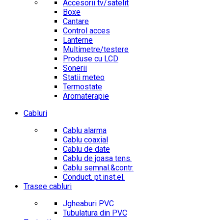
Accesorii tv/satelit
Boxe
Cantare
Control acces
Lanterne
Multimetre/testere
Produse cu LCD
Sonerii
Statii meteo
Termostate
Aromaterapie
Cabluri
Cablu alarma
Cablu coaxial
Cablu de date
Cablu de joasa tens.
Cablu semnal.&contr.
Conduct. pt.inst.el.
Trasee cabluri
Jgheaburi PVC
Tubulatura din PVC