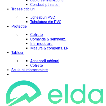
Cablu semnal.&contr.
Conduct. pt.inst.el.
Trasee cabluri
Jgheaburi PVC
Tubulatura din PVC
Protectie
Cofrete
Comanda & semnaliz.
Intr. modulare
Masura & compens. ER
Tablouri
Accesorii tablouri
Cofrete
Scule si imbracaminte