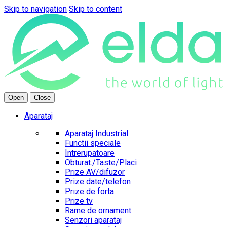
Skip to navigation
Skip to content
Open
Close
Aparataj
Aparataj Industrial
Functii speciale
Intrerupatoare
Obturat./Taste/Placi
Prize AV/difuzor
Prize date/telefon
Prize de forta
Prize tv
Rame de ornament
Senzori aparataj