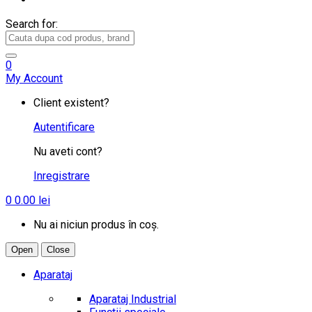
Search for:
0
My Account
Client existent?
Autentificare
Nu aveti cont?
Inregistrare
0
0.00
lei
Nu ai niciun produs în coș.
Open
Close
Aparataj
Aparataj Industrial