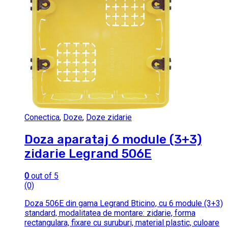
Conectica
,
Doze
,
Doze zidarie
Doza aparataj 6 module (3+3)
zidarie Legrand 506E
0
out of 5
(0)
Doza 506E din gama Legrand Bticino, cu 6 module (3+3)
standard, modalitatea de montare: zidarie, forma
rectangulara, fixare cu suruburi, material plastic, culoare