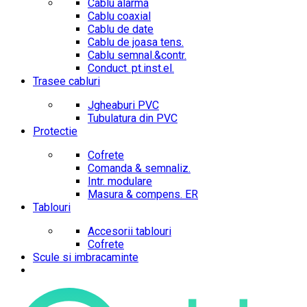
Cablu alarma
Cablu coaxial
Cablu de date
Cablu de joasa tens.
Cablu semnal.&contr.
Conduct. pt.inst.el.
Trasee cabluri
Jgheaburi PVC
Tubulatura din PVC
Protectie
Cofrete
Comanda & semnaliz.
Intr. modulare
Masura & compens. ER
Tablouri
Accesorii tablouri
Cofrete
Scule si imbracaminte