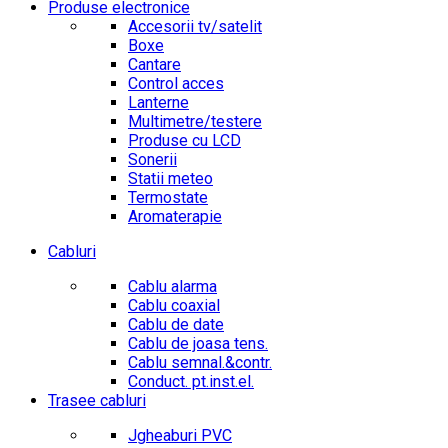
Produse electronice
Accesorii tv/satelit
Boxe
Cantare
Control acces
Lanterne
Multimetre/testere
Produse cu LCD
Sonerii
Statii meteo
Termostate
Aromaterapie
Cabluri
Cablu alarma
Cablu coaxial
Cablu de date
Cablu de joasa tens.
Cablu semnal.&contr.
Conduct. pt.inst.el.
Trasee cabluri
Jgheaburi PVC