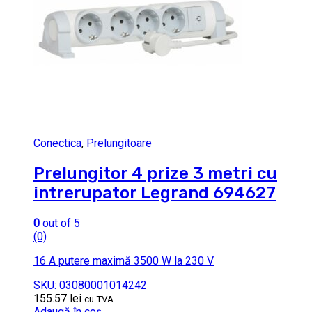
Conectica
,
Prelungitoare
Prelungitor 4 prize 3 metri cu
intrerupator Legrand 694627
0
out of 5
(0)
16 A putere maximă 3500 W la 230 V
SKU: 03080001014242
155.57
lei
cu TVA
Adaugă în coș