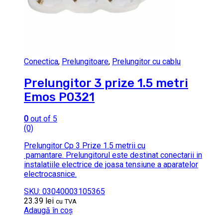
Conectica
,
Prelungitoare
,
Prelungitor cu cablu
Prelungitor 3 prize 1.5 metri
Emos P0321
0
out of 5
(0)
Prelungitor Cp 3 Prize 1.5 metrii cu
pamantare. Prelungitorul este destinat conectarii in
instalatiile electrice de joasa tensiune a aparatelor
electrocasnice.
SKU: 03040003105365
23.39
lei
cu TVA
Adaugă în coș