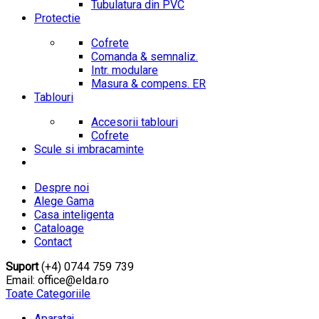
Tubulatura din PVC
Protectie
Cofrete
Comanda & semnaliz.
Intr. modulare
Masura & compens. ER
Tablouri
Accesorii tablouri
Cofrete
Scule si imbracaminte
Despre noi
Alege Gama
Casa inteligenta
Cataloage
Contact
Suport
(+4) 0744 759 739
Email: office@elda.ro
Toate Categoriile
Aparataj