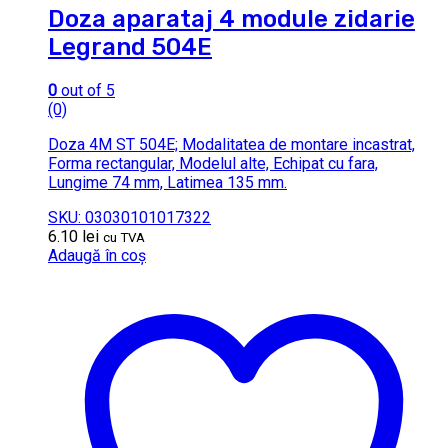
Doza aparataj 4 module zidarie
Legrand 504E
0
out of 5
(0)
Doza 4M ST 504E; Modalitatea de montare incastrat,
Forma rectangular, Modelul alte, Echipat cu fara,
Lungime 74 mm, Latimea 135 mm.
SKU: 03030101017322
6.10
lei
cu TVA
Adaugă în coș