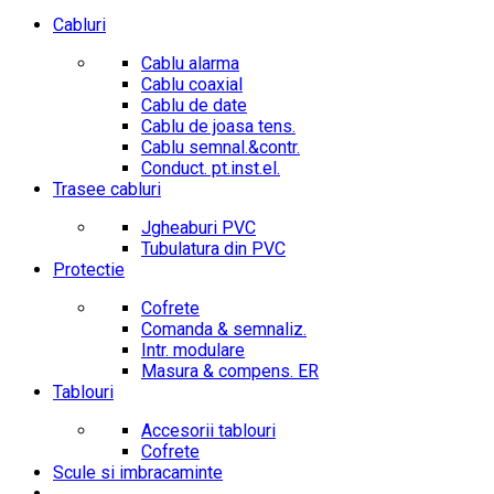
Cabluri
Cablu alarma
Cablu coaxial
Cablu de date
Cablu de joasa tens.
Cablu semnal.&contr.
Conduct. pt.inst.el.
Trasee cabluri
Jgheaburi PVC
Tubulatura din PVC
Protectie
Cofrete
Comanda & semnaliz.
Intr. modulare
Masura & compens. ER
Tablouri
Accesorii tablouri
Cofrete
Scule si imbracaminte