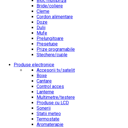
Bloc multipriza
Bride/coliere
Cleme
Cordon alimentare
Doze
Dulii
Mufe
Prelungitoare
Presetupe
Prize programabile
Stechere/cuple
Produse electronice
Accesorii tv/satelit
Boxe
Cantare
Control acces
Lanterne
Multimetre/testere
Produse cu LCD
Sonerii
Statii meteo
Termostate
Aromaterapie