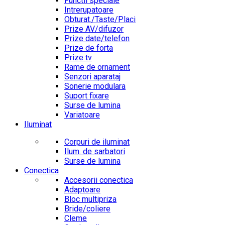
Functii speciale
Intrerupatoare
Obturat./Taste/Placi
Prize AV/difuzor
Prize date/telefon
Prize de forta
Prize tv
Rame de ornament
Senzori aparataj
Sonerie modulara
Suport fixare
Surse de lumina
Variatoare
Iluminat
Corpuri de iluminat
Ilum. de sarbatori
Surse de lumina
Conectica
Accesorii conectica
Adaptoare
Bloc multipriza
Bride/coliere
Cleme