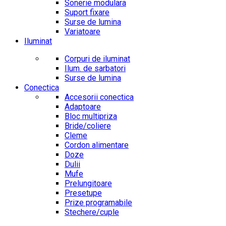
Sonerie modulara
Suport fixare
Surse de lumina
Variatoare
Iluminat
Corpuri de iluminat
Ilum. de sarbatori
Surse de lumina
Conectica
Accesorii conectica
Adaptoare
Bloc multipriza
Bride/coliere
Cleme
Cordon alimentare
Doze
Dulii
Mufe
Prelungitoare
Presetupe
Prize programabile
Stechere/cuple