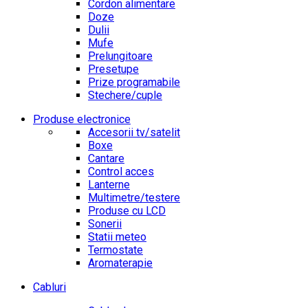
Cordon alimentare
Doze
Dulii
Mufe
Prelungitoare
Presetupe
Prize programabile
Stechere/cuple
Produse electronice
Accesorii tv/satelit
Boxe
Cantare
Control acces
Lanterne
Multimetre/testere
Produse cu LCD
Sonerii
Statii meteo
Termostate
Aromaterapie
Cabluri