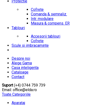
Protectie
Cofrete
Comanda & semnaliz.
Intr. modulare
Masura & compens. ER
Tablouri
Accesorii tablouri
Cofrete
Scule si imbracaminte
Despre noi
Alege Gama
Casa inteligenta
Cataloage
Contact
Suport
(+4) 0744 759 739
Email: office@elda.ro
Toate Categoriile
Aparataj