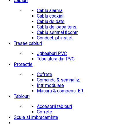
Cabluri
Cablu alarma
Cablu coaxial
Cablu de date
Cablu de joasa tens.
Cablu semnal.&contr.
Conduct. pt.inst.el.
Trasee cabluri
Jgheaburi PVC
Tubulatura din PVC
Protectie
Cofrete
Comanda & semnaliz.
Intr. modulare
Masura & compens. ER
Tablouri
Accesorii tablouri
Cofrete
Scule si imbracaminte