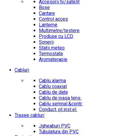
Accesorii tv/satelit
Boxe
Cantare
Control acces
Lanterne
Multimetre/testere
Produse cu LCD
Sonerii
Statii meteo
Termostate
Aromaterapie
Cabluri
Cablu alarma
Cablu coaxial
Cablu de date
Cablu de joasa tens.
Cablu semnal.&contr.
Conduct. pt.inst.el.
Trasee cabluri
Jgheaburi PVC
Tubulatura din PVC