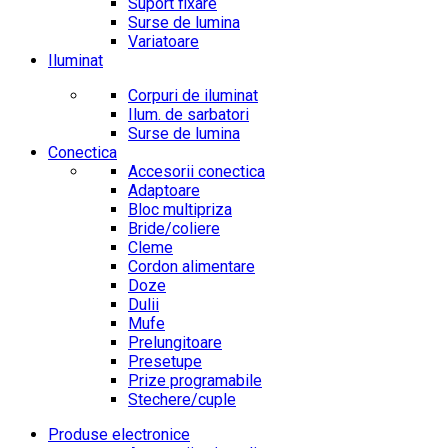
Suport fixare
Surse de lumina
Variatoare
Iluminat
Corpuri de iluminat
Ilum. de sarbatori
Surse de lumina
Conectica
Accesorii conectica
Adaptoare
Bloc multipriza
Bride/coliere
Cleme
Cordon alimentare
Doze
Dulii
Mufe
Prelungitoare
Presetupe
Prize programabile
Stechere/cuple
Produse electronice