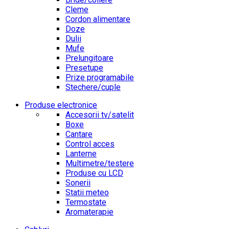
Cleme
Cordon alimentare
Doze
Dulii
Mufe
Prelungitoare
Presetupe
Prize programabile
Stechere/cuple
Produse electronice
Accesorii tv/satelit
Boxe
Cantare
Control acces
Lanterne
Multimetre/testere
Produse cu LCD
Sonerii
Statii meteo
Termostate
Aromaterapie