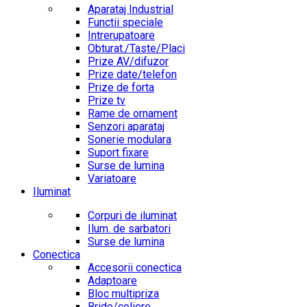
Aparataj Industrial
Functii speciale
Intrerupatoare
Obturat./Taste/Placi
Prize AV/difuzor
Prize date/telefon
Prize de forta
Prize tv
Rame de ornament
Senzori aparataj
Sonerie modulara
Suport fixare
Surse de lumina
Variatoare
Iluminat
Corpuri de iluminat
Ilum. de sarbatori
Surse de lumina
Conectica
Accesorii conectica
Adaptoare
Bloc multipriza
Bride/coliere