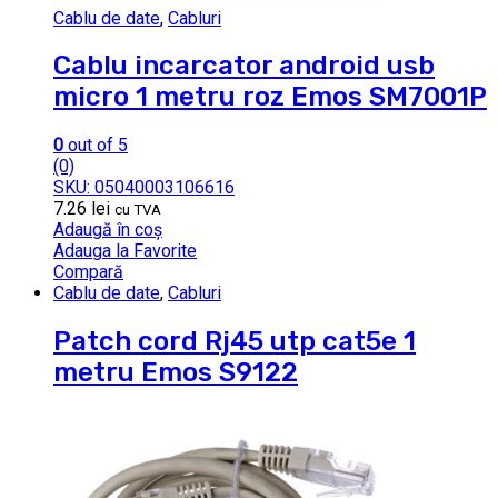
Cablu de date
,
Cabluri
Cablu incarcator android usb
micro 1 metru roz Emos SM7001P
0
out of 5
(0)
SKU: 05040003106616
7.26
lei
cu TVA
Adaugă în coș
Adauga la Favorite
Compară
Cablu de date
,
Cabluri
Patch cord Rj45 utp cat5e 1
metru Emos S9122