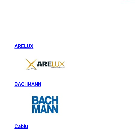
ARELUX
BACHMANN
Cablu