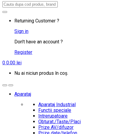
Search
for:
Returning Customer ?
Sign in
Don't have an account ?
Register
0
0.00
lei
Nu ai niciun produs în coș.
Aparataj
Aparataj Industrial
Functii speciale
Intrerupatoare
Obturat./Taste/Placi
Prize AV/difuzor
Prize date/telefon