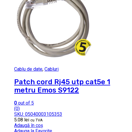
Cablu de date
,
Cabluri
Patch cord Rj45 utp cat5e 1
metru Emos S9122
0
out of 5
(0)
SKU: 05040003105353
5.08
lei
cu TVA
Adaugă în coș
Adauga la Favorite