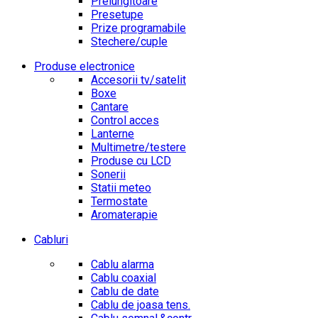
Prelungitoare
Presetupe
Prize programabile
Stechere/cuple
Produse electronice
Accesorii tv/satelit
Boxe
Cantare
Control acces
Lanterne
Multimetre/testere
Produse cu LCD
Sonerii
Statii meteo
Termostate
Aromaterapie
Cabluri
Cablu alarma
Cablu coaxial
Cablu de date
Cablu de joasa tens.