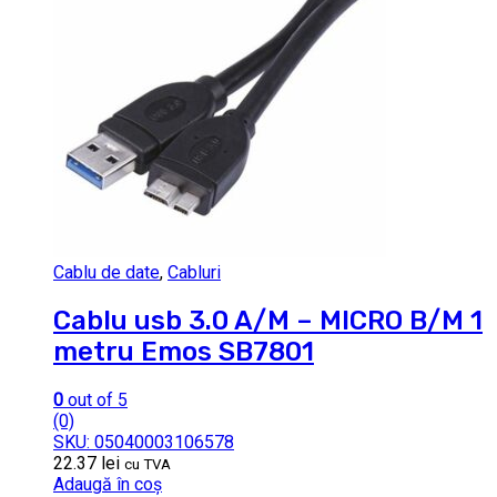
Cablu de date
,
Cabluri
Cablu usb 3.0 A/M – MICRO B/M 1
metru Emos SB7801
0
out of 5
(0)
SKU: 05040003106578
22.37
lei
cu TVA
Adaugă în coș