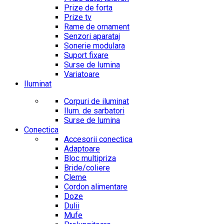
Prize de forta
Prize tv
Rame de ornament
Senzori aparataj
Sonerie modulara
Suport fixare
Surse de lumina
Variatoare
Iluminat
Corpuri de iluminat
Ilum. de sarbatori
Surse de lumina
Conectica
Accesorii conectica
Adaptoare
Bloc multipriza
Bride/coliere
Cleme
Cordon alimentare
Doze
Dulii
Mufe