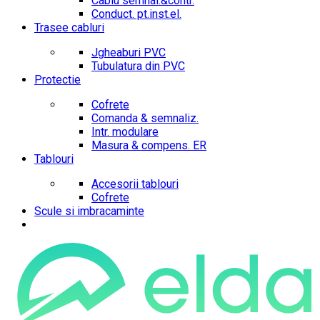
Cablu semnal.&contr.
Conduct. pt.inst.el.
Trasee cabluri
Jgheaburi PVC
Tubulatura din PVC
Protectie
Cofrete
Comanda & semnaliz.
Intr. modulare
Masura & compens. ER
Tablouri
Accesorii tablouri
Cofrete
Scule si imbracaminte