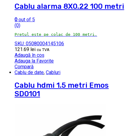
Cablu alarma 8X0.22 100 metri
0
out of 5
(0)
Pretul este pe colac de 100 metri.
SKU: 05080004145106
121.69
lei
cu TVA
Adaugă în coș
Adauga la Favorite
Compară
Cablu de date
,
Cabluri
Cablu hdmi 1.5 metri Emos
SD0101