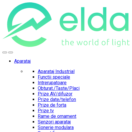
Skip
Skip
to
to
navigation
content
Aparataj
Aparataj Industrial
Functii speciale
Intrerupatoare
Obturat./Taste/Placi
Prize AV/difuzor
Prize date/telefon
Prize de forta
Prize tv
Rame de ornament
Senzori aparataj
Sonerie modulara