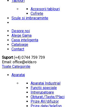
Tablouri
Accesorii tablouri
Cofrete
Scule si imbracaminte
Despre noi
Alege Gama
Casa inteligenta
Cataloage
Contact
Suport
(+4) 0744 759 739
Email: office@elda.ro
Toate Categoriile
Aparataj
Aparataj Industrial
Functii speciale
Intrerupatoare
Obturat./Taste/Placi
Prize AV/difuzor
Prize date/telefon