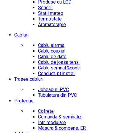
Produse cu LCD
Sonerii
Statii meteo
Termostate
Aromaterapie
Cabluri
Cablu alarma
Cablu coaxial
Cablu de date
Cablu de joasa tens.
Cablu semnal.&contr.
Conduct. pt.inst.el.
Trasee cabluri
Jgheaburi PVC
Tubulatura din PVC
Protectie
Cofrete
Comanda & semnaliz.
Intr. modulare
Masura & compens. ER