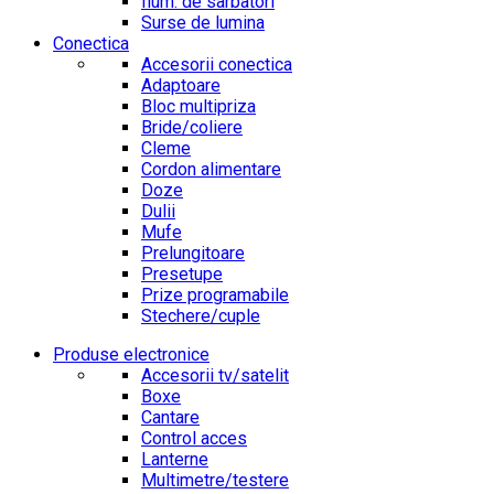
Ilum. de sarbatori
Surse de lumina
Conectica
Accesorii conectica
Adaptoare
Bloc multipriza
Bride/coliere
Cleme
Cordon alimentare
Doze
Dulii
Mufe
Prelungitoare
Presetupe
Prize programabile
Stechere/cuple
Produse electronice
Accesorii tv/satelit
Boxe
Cantare
Control acces
Lanterne
Multimetre/testere