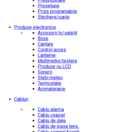
Prelungitoare
Presetupe
Prize programabile
Stechere/cuple
Produse electronice
Accesorii tv/satelit
Boxe
Cantare
Control acces
Lanterne
Multimetre/testere
Produse cu LCD
Sonerii
Statii meteo
Termostate
Aromaterapie
Cabluri
Cablu alarma
Cablu coaxial
Cablu de date
Cablu de joasa tens.
Cablu semnal.&contr.