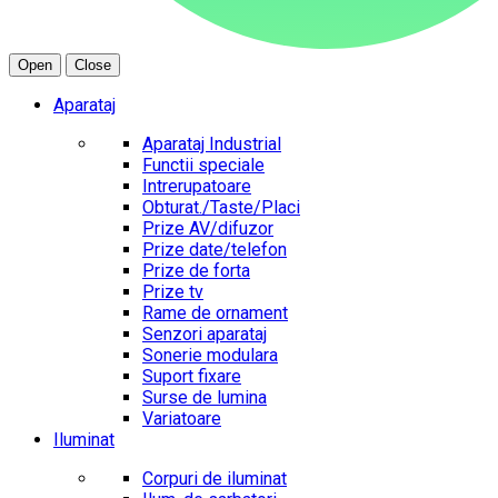
Open
Close
Aparataj
Aparataj Industrial
Functii speciale
Intrerupatoare
Obturat./Taste/Placi
Prize AV/difuzor
Prize date/telefon
Prize de forta
Prize tv
Rame de ornament
Senzori aparataj
Sonerie modulara
Suport fixare
Surse de lumina
Variatoare
Iluminat
Corpuri de iluminat