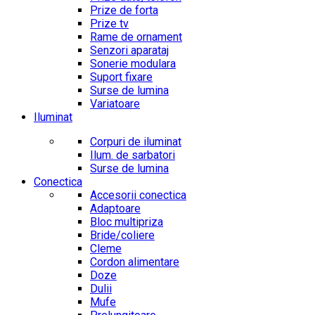
Prize de forta
Prize tv
Rame de ornament
Senzori aparataj
Sonerie modulara
Suport fixare
Surse de lumina
Variatoare
Iluminat
Corpuri de iluminat
Ilum. de sarbatori
Surse de lumina
Conectica
Accesorii conectica
Adaptoare
Bloc multipriza
Bride/coliere
Cleme
Cordon alimentare
Doze
Dulii
Mufe