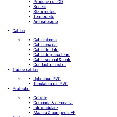
Produse cu LCD
Sonerii
Statii meteo
Termostate
Aromaterapie
Cabluri
Cablu alarma
Cablu coaxial
Cablu de date
Cablu de joasa tens.
Cablu semnal.&contr.
Conduct. pt.inst.el.
Trasee cabluri
Jgheaburi PVC
Tubulatura din PVC
Protectie
Cofrete
Comanda & semnaliz.
Intr. modulare
Masura & compens. ER