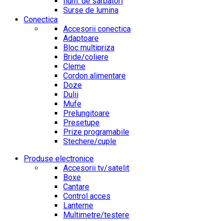
Ilum. de sarbatori
Surse de lumina
Conectica
Accesorii conectica
Adaptoare
Bloc multipriza
Bride/coliere
Cleme
Cordon alimentare
Doze
Dulii
Mufe
Prelungitoare
Presetupe
Prize programabile
Stechere/cuple
Produse electronice
Accesorii tv/satelit
Boxe
Cantare
Control acces
Lanterne
Multimetre/testere