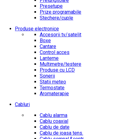
Prelungitoare
Presetupe
Prize programabile
Stechere/cuple
Produse electronice
Accesorii tv/satelit
Boxe
Cantare
Control acces
Lanterne
Multimetre/testere
Produse cu LCD
Sonerii
Statii meteo
Termostate
Aromaterapie
Cabluri
Cablu alarma
Cablu coaxial
Cablu de date
Cablu de joasa tens.
Cablu semnal.&contr.