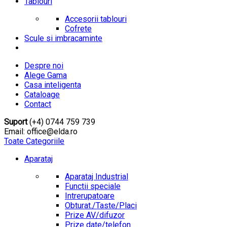
Tablouri
Accesorii tablouri
Cofrete
Scule si imbracaminte
Despre noi
Alege Gama
Casa inteligenta
Cataloage
Contact
Suport
(+4) 0744 759 739
Email: office@elda.ro
Toate Categoriile
Aparataj
Aparataj Industrial
Functii speciale
Intrerupatoare
Obturat./Taste/Placi
Prize AV/difuzor
Prize date/telefon