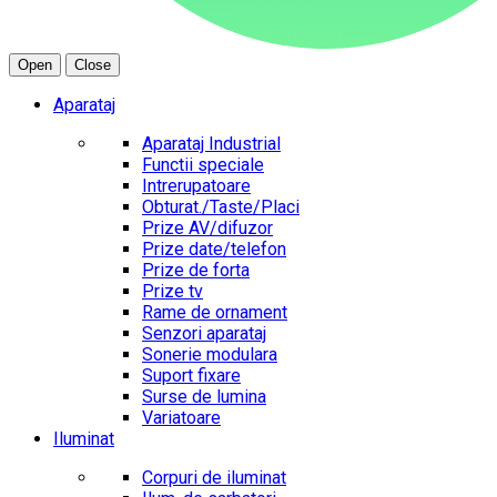
Open
Close
Aparataj
Aparataj Industrial
Functii speciale
Intrerupatoare
Obturat./Taste/Placi
Prize AV/difuzor
Prize date/telefon
Prize de forta
Prize tv
Rame de ornament
Senzori aparataj
Sonerie modulara
Suport fixare
Surse de lumina
Variatoare
Iluminat
Corpuri de iluminat