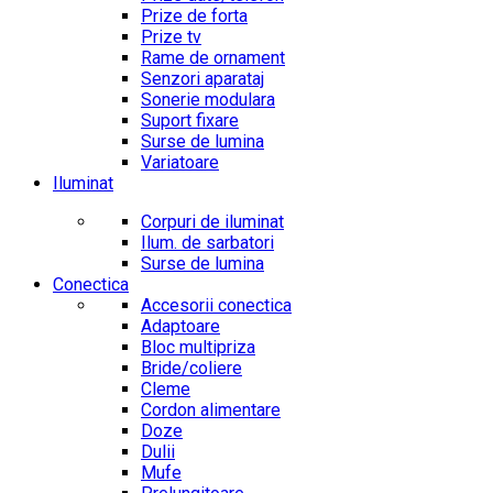
Prize de forta
Prize tv
Rame de ornament
Senzori aparataj
Sonerie modulara
Suport fixare
Surse de lumina
Variatoare
Iluminat
Corpuri de iluminat
Ilum. de sarbatori
Surse de lumina
Conectica
Accesorii conectica
Adaptoare
Bloc multipriza
Bride/coliere
Cleme
Cordon alimentare
Doze
Dulii
Mufe