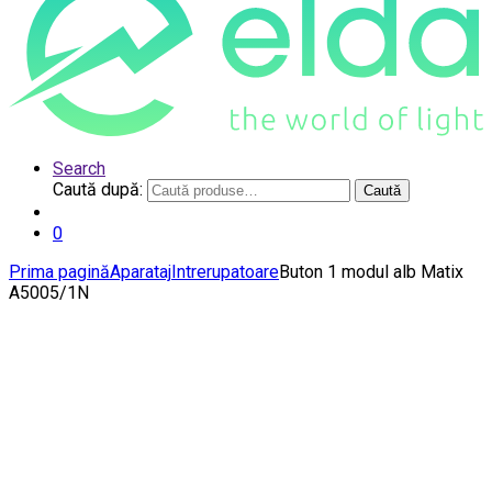
Search
Caută după:
Caută
0
Prima pagină
Aparataj
Intrerupatoare
Buton 1 modul alb Matix
A5005/1N