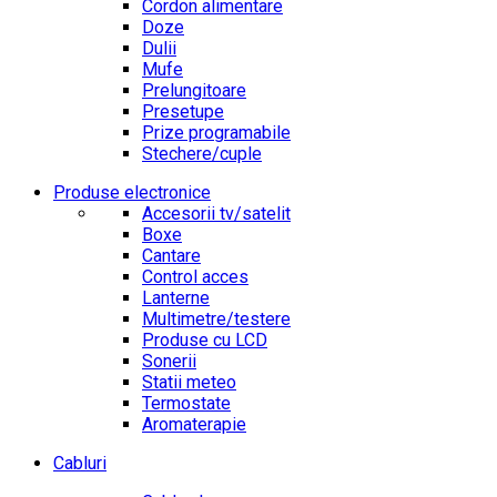
Cordon alimentare
Doze
Dulii
Mufe
Prelungitoare
Presetupe
Prize programabile
Stechere/cuple
Produse electronice
Accesorii tv/satelit
Boxe
Cantare
Control acces
Lanterne
Multimetre/testere
Produse cu LCD
Sonerii
Statii meteo
Termostate
Aromaterapie
Cabluri