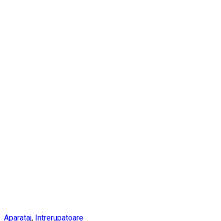
Aparataj
,
Intrerupatoare