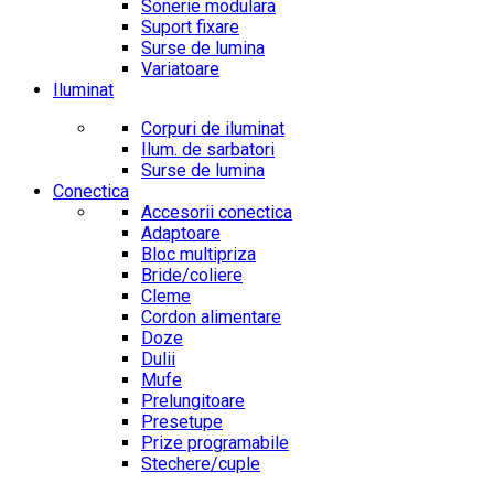
Sonerie modulara
Suport fixare
Surse de lumina
Variatoare
Iluminat
Corpuri de iluminat
Ilum. de sarbatori
Surse de lumina
Conectica
Accesorii conectica
Adaptoare
Bloc multipriza
Bride/coliere
Cleme
Cordon alimentare
Doze
Dulii
Mufe
Prelungitoare
Presetupe
Prize programabile
Stechere/cuple