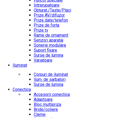
Functii speciale
Intrerupatoare
Obturat./Taste/Placi
Prize AV/difuzor
Prize date/telefon
Prize de forta
Prize tv
Rame de ornament
Senzori aparataj
Sonerie modulara
Suport fixare
Surse de lumina
Variatoare
Iluminat
Corpuri de iluminat
Ilum. de sarbatori
Surse de lumina
Conectica
Accesorii conectica
Adaptoare
Bloc multipriza
Bride/coliere
Cleme