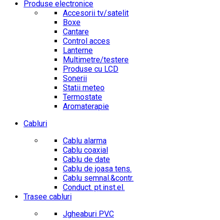
Produse electronice
Accesorii tv/satelit
Boxe
Cantare
Control acces
Lanterne
Multimetre/testere
Produse cu LCD
Sonerii
Statii meteo
Termostate
Aromaterapie
Cabluri
Cablu alarma
Cablu coaxial
Cablu de date
Cablu de joasa tens.
Cablu semnal.&contr.
Conduct. pt.inst.el.
Trasee cabluri
Jgheaburi PVC