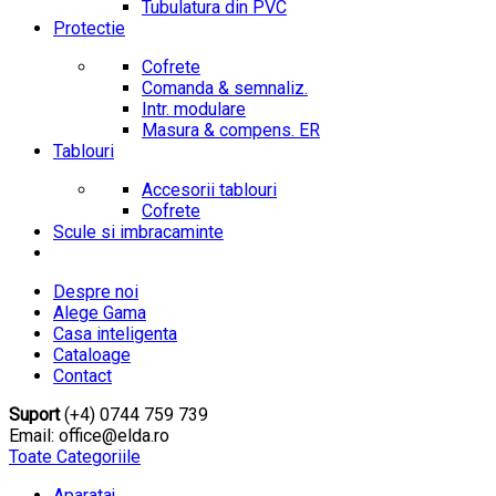
Tubulatura din PVC
Protectie
Cofrete
Comanda & semnaliz.
Intr. modulare
Masura & compens. ER
Tablouri
Accesorii tablouri
Cofrete
Scule si imbracaminte
Despre noi
Alege Gama
Casa inteligenta
Cataloage
Contact
Suport
(+4) 0744 759 739
Email: office@elda.ro
Toate Categoriile
Aparataj