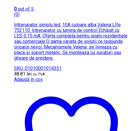
0
out of 5
(0)
Intrerupator simplu led, 10A culoare alba Valena LIfe
752110. Intrerupator cu lumina de control Echipat cu
LED 0.15 mA. Oferta completa pentru spatii rezidentiale
sau comerciale O gama variata de solutii ce raspunde
oricaror nevoi. Mecanismele Valena se livreaza cu
placa si suport metalic. Se monteaza cu suruburi sau
gheare de prindere.
SKU: 01010001014351
48.81
lei
cu TVA
Adaugă în coș