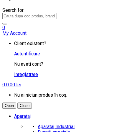
Search for:
0
My Account
Client existent?
Autentificare
Nu aveti cont?
Inregistrare
0
0.00
lei
Nu ai niciun produs în coș.
Open
Close
Aparataj
Aparataj Industrial