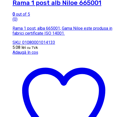
Rama 1 post alb Niloe 665001
0
out of 5
(0)
Rama 1 post, alba 665001; Gama Niloe este produsa in
fabrici certificate ISO 14001.
SKU: 01080001014133
5.08
lei
cu TVA
Adaugă în coș