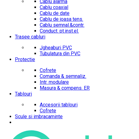
Cablu alarma
Cablu coaxial
Cablu de date
Cablu de joasa tens.
Cablu semnal.&contr.
Conduct. pt.inst.el.
Trasee cabluri
Jgheaburi PVC
Tubulatura din PVC
Protectie
Cofrete
Comanda & semnaliz.
Intr. modulare
Masura & compens. ER
Tablouri
Accesorii tablouri
Cofrete
Scule si imbracaminte