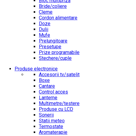
Bloc multipriza
Bride/coliere
Cleme
Cordon alimentare
Doze
Dulii
Mufe
Prelungitoare
Presetupe
Prize programabile
Stechere/cuple
Produse electronice
Accesorii tv/satelit
Boxe
Cantare
Control acces
Lanterne
Multimetre/testere
Produse cu LCD
Sonerii
Statii meteo
Termostate
Aromaterapie