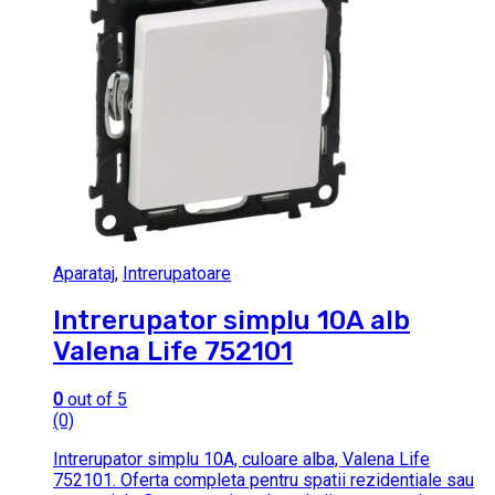
Aparataj
,
Intrerupatoare
Intrerupator simplu 10A alb
Valena Life 752101
0
out of 5
(0)
Intrerupator simplu 10A, culoare alba, Valena Life
752101. Oferta completa pentru spatii rezidentiale sau