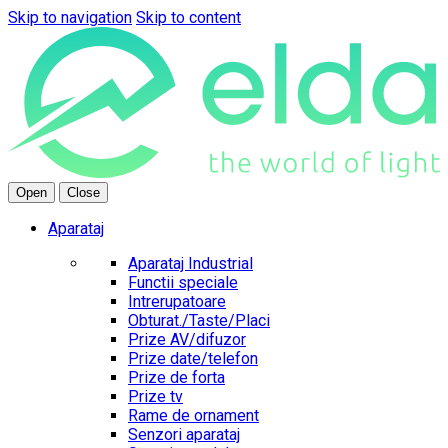
Skip to navigation
Skip to content
Open
Close
Aparataj
Aparataj Industrial
Functii speciale
Intrerupatoare
Obturat./Taste/Placi
Prize AV/difuzor
Prize date/telefon
Prize de forta
Prize tv
Rame de ornament
Senzori aparataj