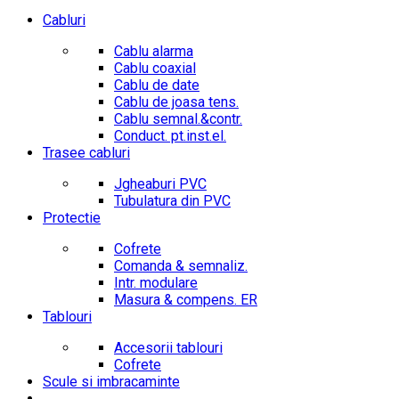
Cabluri
Cablu alarma
Cablu coaxial
Cablu de date
Cablu de joasa tens.
Cablu semnal.&contr.
Conduct. pt.inst.el.
Trasee cabluri
Jgheaburi PVC
Tubulatura din PVC
Protectie
Cofrete
Comanda & semnaliz.
Intr. modulare
Masura & compens. ER
Tablouri
Accesorii tablouri
Cofrete
Scule si imbracaminte