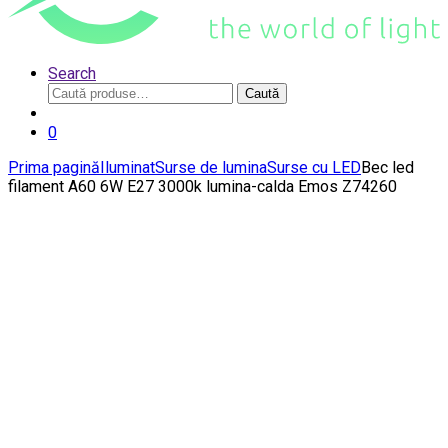
Search
Caută
Caută
după:
0
Prima pagină
Iluminat
Surse de lumina
Surse cu LED
Bec led
filament A60 6W E27 3000k lumina-calda Emos Z74260