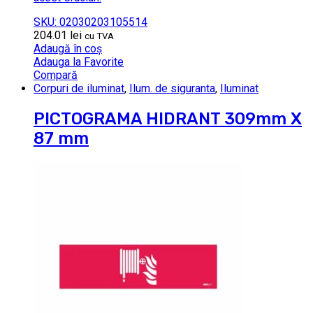
SKU: 02030203105514
204.01
lei
cu TVA
Adaugă în coș
Adauga la Favorite
Compară
Corpuri de iluminat
,
Ilum. de siguranta
,
Iluminat
PICTOGRAMA HIDRANT 309mm X
87 mm