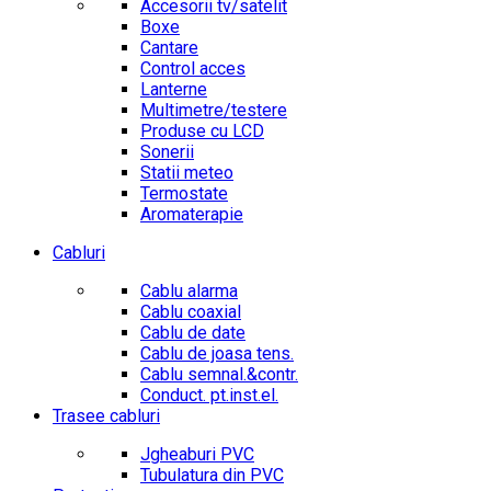
Accesorii tv/satelit
Boxe
Cantare
Control acces
Lanterne
Multimetre/testere
Produse cu LCD
Sonerii
Statii meteo
Termostate
Aromaterapie
Cabluri
Cablu alarma
Cablu coaxial
Cablu de date
Cablu de joasa tens.
Cablu semnal.&contr.
Conduct. pt.inst.el.
Trasee cabluri
Jgheaburi PVC
Tubulatura din PVC