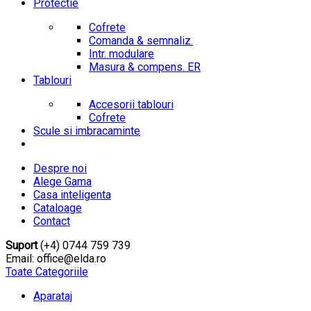
Protectie
Cofrete
Comanda & semnaliz.
Intr. modulare
Masura & compens. ER
Tablouri
Accesorii tablouri
Cofrete
Scule si imbracaminte
Despre noi
Alege Gama
Casa inteligenta
Cataloage
Contact
Suport
(+4) 0744 759 739
Email: office@elda.ro
Toate Categoriile
Aparataj