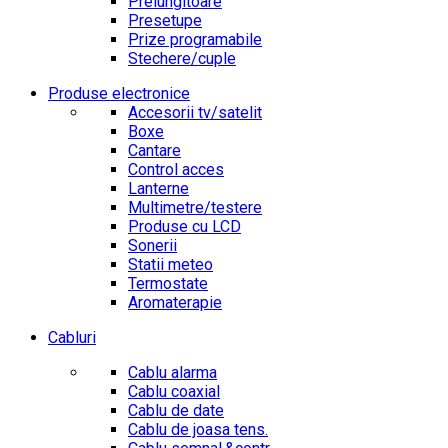
Prelungitoare
Presetupe
Prize programabile
Stechere/cuple
Produse electronice
Accesorii tv/satelit
Boxe
Cantare
Control acces
Lanterne
Multimetre/testere
Produse cu LCD
Sonerii
Statii meteo
Termostate
Aromaterapie
Cabluri
Cablu alarma
Cablu coaxial
Cablu de date
Cablu de joasa tens.