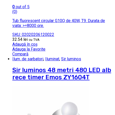
0
out of 5
(0)
Tub fluorescent circular G10Q de 40W, T9. Durata de
viata: >=8000 ore.
SKU: 02020206120022
32.54
lei
cu TVA
Adaugă în coș
Adauga la Favorite
Compară
Ilum. de sarbatori
,
Iluminat
,
Sir luminos
Sir luminos 48 metri 480 LED alb
rece timer Emos ZY1604T