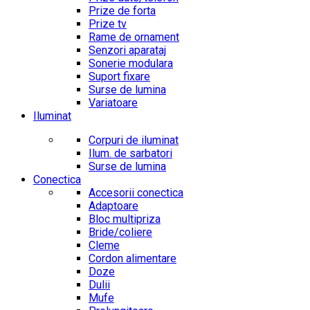
Prize de forta
Prize tv
Rame de ornament
Senzori aparataj
Sonerie modulara
Suport fixare
Surse de lumina
Variatoare
Iluminat
Corpuri de iluminat
Ilum. de sarbatori
Surse de lumina
Conectica
Accesorii conectica
Adaptoare
Bloc multipriza
Bride/coliere
Cleme
Cordon alimentare
Doze
Dulii
Mufe