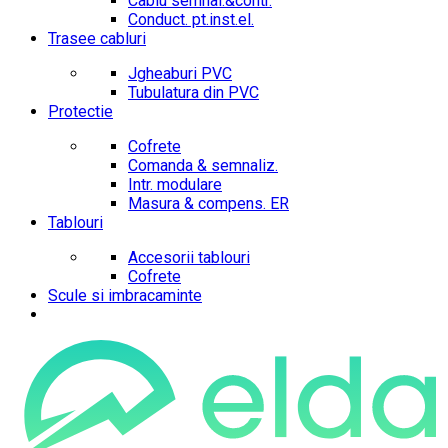
Cablu semnal.&contr.
Conduct. pt.inst.el.
Trasee cabluri
Jgheaburi PVC
Tubulatura din PVC
Protectie
Cofrete
Comanda & semnaliz.
Intr. modulare
Masura & compens. ER
Tablouri
Accesorii tablouri
Cofrete
Scule si imbracaminte