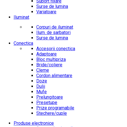
Suport fixare
Surse de lumina
Variatoare
Iluminat
Corpuri de iluminat
Ilum. de sarbatori
Surse de lumina
Conectica
Accesorii conectica
Adaptoare
Bloc multipriza
Bride/coliere
Cleme
Cordon alimentare
Doze
Dulii
Mufe
Prelungitoare
Presetupe
Prize programabile
Stechere/cuple
Produse electronice