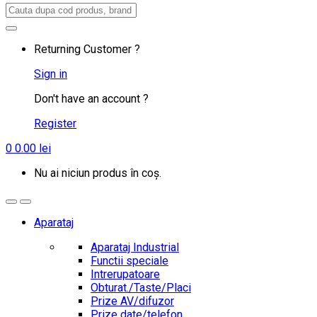
Search
for:
Returning Customer ?
Sign in
Don't have an account ?
Register
0
0.00
lei
Nu ai niciun produs în coș.
Aparataj
Aparataj Industrial
Functii speciale
Intrerupatoare
Obturat./Taste/Placi
Prize AV/difuzor
Prize date/telefon