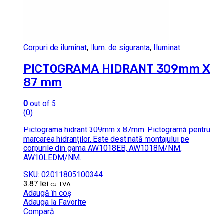
Corpuri de iluminat
,
Ilum. de siguranta
,
Iluminat
PICTOGRAMA HIDRANT 309mm X
87 mm
0
out of 5
(0)
Pictograma hidrant 309mm x 87mm. Pictogramă pentru
marcarea hidranților. Este destinată montajului pe
corpurile din gama AW1018EB, AW1018M/NM,
AW10LEDM/NM.
SKU: 02011805100344
3.87
lei
cu TVA
Adaugă în coș
Adauga la Favorite
Compară