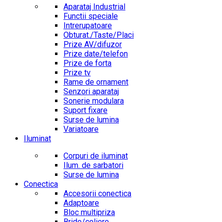
Aparataj Industrial
Functii speciale
Intrerupatoare
Obturat./Taste/Placi
Prize AV/difuzor
Prize date/telefon
Prize de forta
Prize tv
Rame de ornament
Senzori aparataj
Sonerie modulara
Suport fixare
Surse de lumina
Variatoare
Iluminat
Corpuri de iluminat
Ilum. de sarbatori
Surse de lumina
Conectica
Accesorii conectica
Adaptoare
Bloc multipriza
Bride/coliere