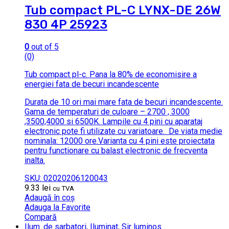
Tub compact PL-C LYNX-DE 26W
830 4P 25923
0
out of 5
(0)
Tub compact pl-c.
Pana la 80% de economisire a
energiei fata de becuri incandescente
Durata de 10 ori mai mare fata de becuri incandescente.
Gama de temperaturi de culoare – 2700 , 3000
,3500,4000 si 6500K.
Lampile cu 4 pini cu aparataj
electronic pote fi utilizate cu variatoare.
De viata medie
nominala: 12000 ore.Varianta cu 4 pini este proiectata
pentru functionare cu balast electronic de frecventa
inalta.
SKU: 02020206120043
9.33
lei
cu TVA
Adaugă în coș
Adauga la Favorite
Compară
Ilum. de sarbatori
,
Iluminat
,
Sir luminos