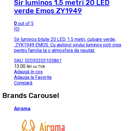
Sir luminos 1.5 metri 20 LED
verde Emos ZY1949
0
out of 5
(0)
Sir luminos bilute 20 LED, 1.5 metri, culoare verde,
ZYK1949 EMOS. Cu ajutorul sirului luminos poti crea
pentru familia ta o atmosfera de neuitat.
SKU: 02030203105861
13.00
lei
cu TVA
Adaugă în coș
Adauga la Favorite
Compară
Brands Carousel
Airoma