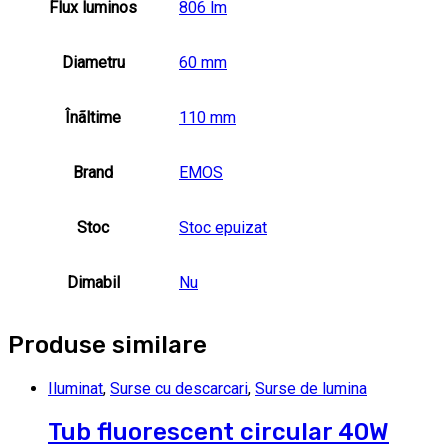
Flux luminos
806 lm
Diametru
60 mm
Înãltime
110 mm
Brand
EMOS
Stoc
Stoc epuizat
Dimabil
Nu
Produse similare
Iluminat
,
Surse cu descarcari
,
Surse de lumina
Tub fluorescent circular 40W