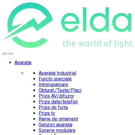
Skip
Skip
to
to
navigation
content
Aparataj
Aparataj Industrial
Functii speciale
Intrerupatoare
Obturat./Taste/Placi
Prize AV/difuzor
Prize date/telefon
Prize de forta
Prize tv
Rame de ornament
Senzori aparataj
Sonerie modulara