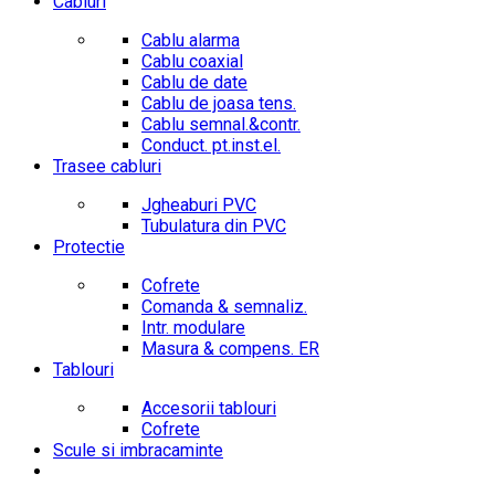
Cabluri
Cablu alarma
Cablu coaxial
Cablu de date
Cablu de joasa tens.
Cablu semnal.&contr.
Conduct. pt.inst.el.
Trasee cabluri
Jgheaburi PVC
Tubulatura din PVC
Protectie
Cofrete
Comanda & semnaliz.
Intr. modulare
Masura & compens. ER
Tablouri
Accesorii tablouri
Cofrete
Scule si imbracaminte