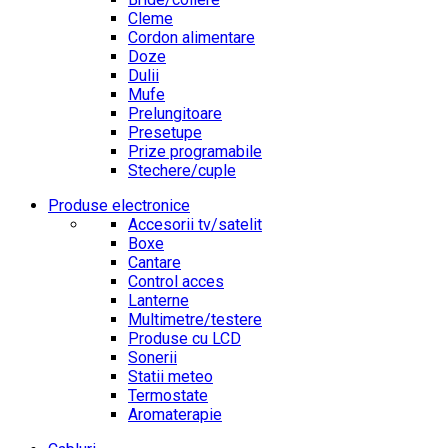
Cleme
Cordon alimentare
Doze
Dulii
Mufe
Prelungitoare
Presetupe
Prize programabile
Stechere/cuple
Produse electronice
Accesorii tv/satelit
Boxe
Cantare
Control acces
Lanterne
Multimetre/testere
Produse cu LCD
Sonerii
Statii meteo
Termostate
Aromaterapie