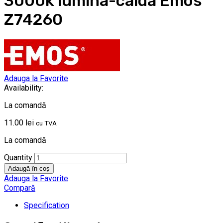
3000k lumina-calda Emos
Z74260
Adauga la Favorite
Availability:
La comandă
11.00
lei
cu TVA
La comandă
Quantity
Adaugă în coș
Adauga la Favorite
Compară
Specification