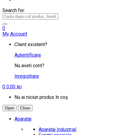
Search for:
0
My Account
Client existent?
Autentificare
Nu aveti cont?
Inregistrare
0
0.00
lei
Nu ai niciun produs în coș.
Open
Close
Aparataj
Aparataj Industrial