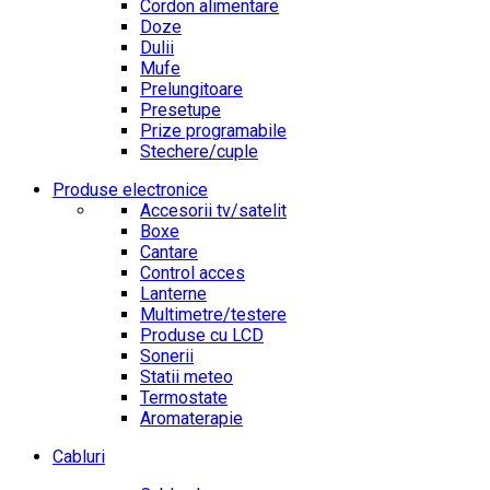
Cordon alimentare
Doze
Dulii
Mufe
Prelungitoare
Presetupe
Prize programabile
Stechere/cuple
Produse electronice
Accesorii tv/satelit
Boxe
Cantare
Control acces
Lanterne
Multimetre/testere
Produse cu LCD
Sonerii
Statii meteo
Termostate
Aromaterapie
Cabluri