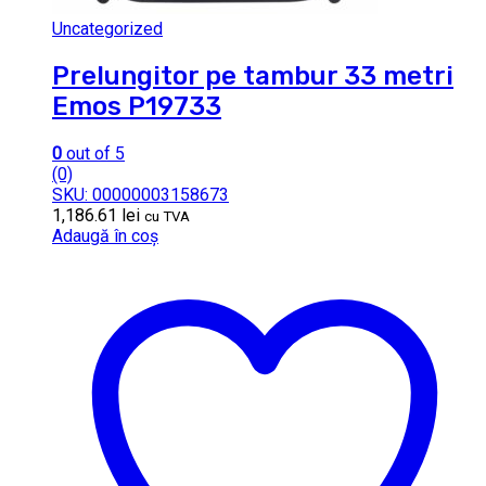
Uncategorized
Prelungitor pe tambur 33 metri
Emos P19733
0
out of 5
(0)
SKU: 00000003158673
1,186.61
lei
cu TVA
Adaugă în coș