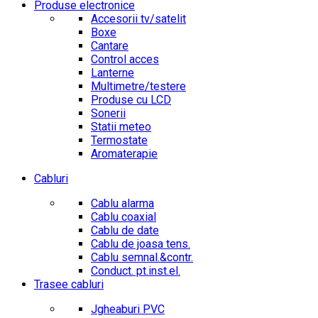
Produse electronice
Accesorii tv/satelit
Boxe
Cantare
Control acces
Lanterne
Multimetre/testere
Produse cu LCD
Sonerii
Statii meteo
Termostate
Aromaterapie
Cabluri
Cablu alarma
Cablu coaxial
Cablu de date
Cablu de joasa tens.
Cablu semnal.&contr.
Conduct. pt.inst.el.
Trasee cabluri
Jgheaburi PVC