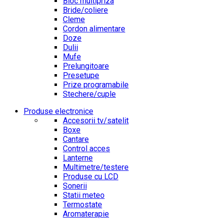
Bloc multipriza
Bride/coliere
Cleme
Cordon alimentare
Doze
Dulii
Mufe
Prelungitoare
Presetupe
Prize programabile
Stechere/cuple
Produse electronice
Accesorii tv/satelit
Boxe
Cantare
Control acces
Lanterne
Multimetre/testere
Produse cu LCD
Sonerii
Statii meteo
Termostate
Aromaterapie