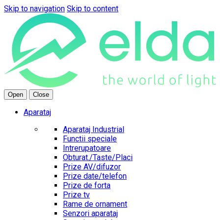
Skip to navigation
Skip to content
Open
Close
Aparataj
Aparataj Industrial
Functii speciale
Intrerupatoare
Obturat./Taste/Placi
Prize AV/difuzor
Prize date/telefon
Prize de forta
Prize tv
Rame de ornament
Senzori aparataj