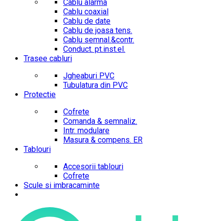
Cablu alarma
Cablu coaxial
Cablu de date
Cablu de joasa tens.
Cablu semnal.&contr.
Conduct. pt.inst.el.
Trasee cabluri
Jgheaburi PVC
Tubulatura din PVC
Protectie
Cofrete
Comanda & semnaliz.
Intr. modulare
Masura & compens. ER
Tablouri
Accesorii tablouri
Cofrete
Scule si imbracaminte