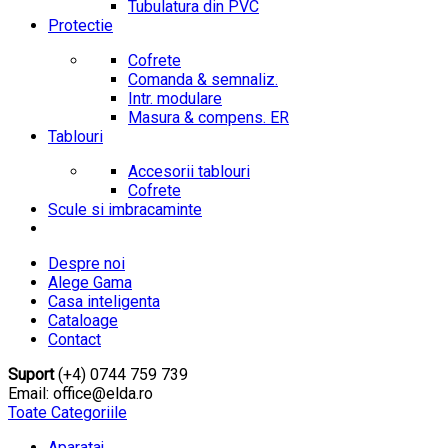
Tubulatura din PVC
Protectie
Cofrete
Comanda & semnaliz.
Intr. modulare
Masura & compens. ER
Tablouri
Accesorii tablouri
Cofrete
Scule si imbracaminte
Despre noi
Alege Gama
Casa inteligenta
Cataloage
Contact
Suport
(+4) 0744 759 739
Email: office@elda.ro
Toate Categoriile
Aparataj