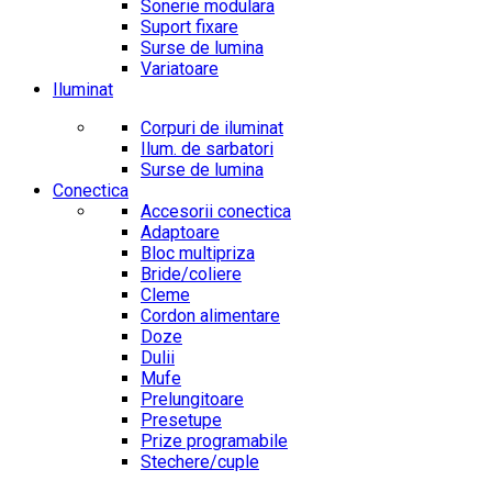
Sonerie modulara
Suport fixare
Surse de lumina
Variatoare
Iluminat
Corpuri de iluminat
Ilum. de sarbatori
Surse de lumina
Conectica
Accesorii conectica
Adaptoare
Bloc multipriza
Bride/coliere
Cleme
Cordon alimentare
Doze
Dulii
Mufe
Prelungitoare
Presetupe
Prize programabile
Stechere/cuple