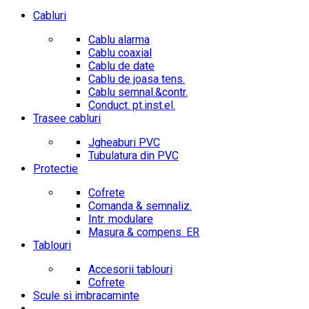
Cabluri
Cablu alarma
Cablu coaxial
Cablu de date
Cablu de joasa tens.
Cablu semnal.&contr.
Conduct. pt.inst.el.
Trasee cabluri
Jgheaburi PVC
Tubulatura din PVC
Protectie
Cofrete
Comanda & semnaliz.
Intr. modulare
Masura & compens. ER
Tablouri
Accesorii tablouri
Cofrete
Scule si imbracaminte