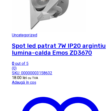
Uncategorized
Spot led patrat 7W IP20 argintiu
lumina-calda Emos ZD3670
0
out of 5
(0)
SKU: 00000003158632
18.00
lei
cu TVA
Adaugă în coș