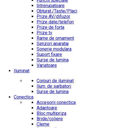
Functii speciale
Intrerupatoare
Obturat./Taste/Placi
Prize AV/difuzor
Prize date/telefon
Prize de forta
Prize tv
Rame de ornament
Senzori aparataj
Sonerie modulara
Suport fixare
Surse de lumina
Variatoare
Iluminat
Corpuri de iluminat
Ilum. de sarbatori
Surse de lumina
Conectica
Accesorii conectica
Adaptoare
Bloc multipriza
Bride/coliere
Cleme