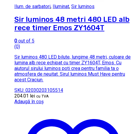
Ilum. de sarbatori
,
Iluminat
,
Sir luminos
Sir luminos 48 metri 480 LED alb
rece timer Emos ZY1604T
0
out of 5
(0)
Sir luminos 480 LED bilute, lungime 48 metri, culoare de
lumina alb rece echipat cu timer ZY1604T, Emos. Cu
ajutorul sirului luminos poti crea pentru familia ta o
atmosfera de neuitat. Sirul luminos Must Have pentru
acest Craciun.
SKU: 02030203105514
204.01
lei
cu TVA
Adaugă în coș