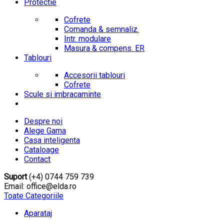
Protectie
Cofrete
Comanda & semnaliz.
Intr. modulare
Masura & compens. ER
Tablouri
Accesorii tablouri
Cofrete
Scule si imbracaminte
Despre noi
Alege Gama
Casa inteligenta
Cataloage
Contact
Suport
(+4) 0744 759 739
Email: office@elda.ro
Toate Categoriile
Aparataj