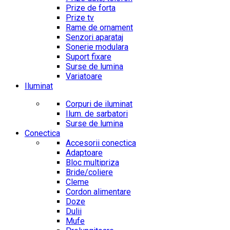
Prize de forta
Prize tv
Rame de ornament
Senzori aparataj
Sonerie modulara
Suport fixare
Surse de lumina
Variatoare
Iluminat
Corpuri de iluminat
Ilum. de sarbatori
Surse de lumina
Conectica
Accesorii conectica
Adaptoare
Bloc multipriza
Bride/coliere
Cleme
Cordon alimentare
Doze
Dulii
Mufe