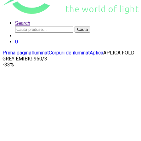
Search
Caută
Caută
după:
0
Prima pagină
Iluminat
Corpuri de iluminat
Aplica
APLICA FOLD
GREY EMIBIG 950/3
-
33%