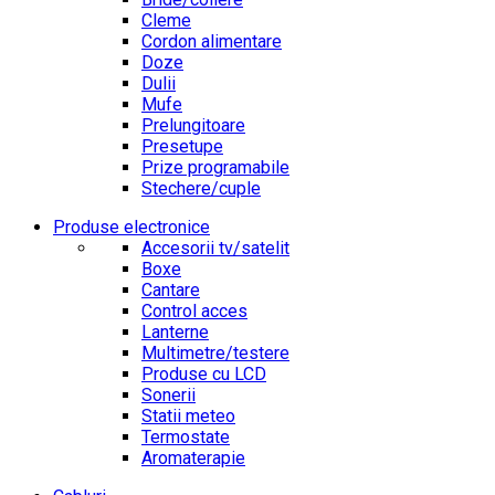
Cleme
Cordon alimentare
Doze
Dulii
Mufe
Prelungitoare
Presetupe
Prize programabile
Stechere/cuple
Produse electronice
Accesorii tv/satelit
Boxe
Cantare
Control acces
Lanterne
Multimetre/testere
Produse cu LCD
Sonerii
Statii meteo
Termostate
Aromaterapie