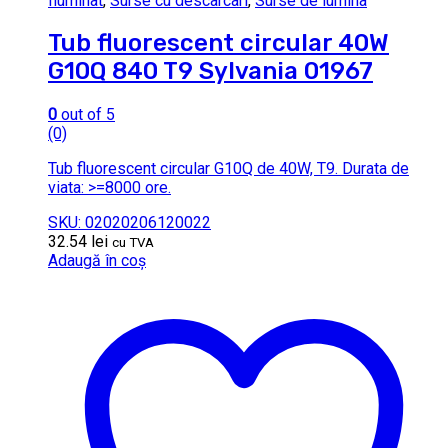
Iluminat
,
Surse cu descarcari
,
Surse de lumina
Tub fluorescent circular 40W
G10Q 840 T9 Sylvania 01967
0
out of 5
(0)
Tub fluorescent circular G10Q de 40W, T9. Durata de
viata: >=8000 ore.
SKU: 02020206120022
32.54
lei
cu TVA
Adaugă în coș