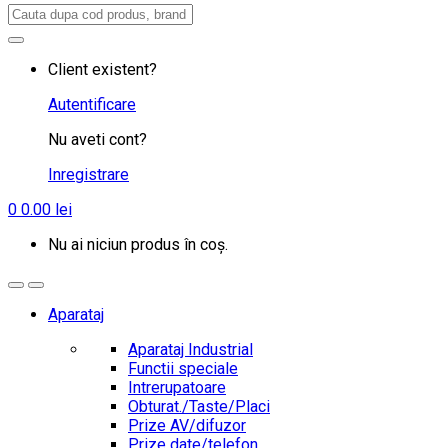
Search
for:
Client existent?
Autentificare
Nu aveti cont?
Inregistrare
0
0.00
lei
Nu ai niciun produs în coș.
Aparataj
Aparataj Industrial
Functii speciale
Intrerupatoare
Obturat./Taste/Placi
Prize AV/difuzor
Prize date/telefon