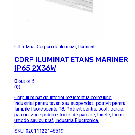
CIL etans
,
Corpuri de iluminat
,
Iluminat
CORP ILUMINAT ETANS MARINER
IP65 2X36W
0
out of 5
(0)
Corp iluminat de interior rezistent la coroziune,
industrial pentru tavan sau suspendat, potrivit pentru
lampile fluorescente T8. Potrivit pentru: scoli, garaje,
parcari, zone publice, locuri de parcare, tunele, locuri
umede sau cu praf, industria Electronica.
SKU: 02011122146519