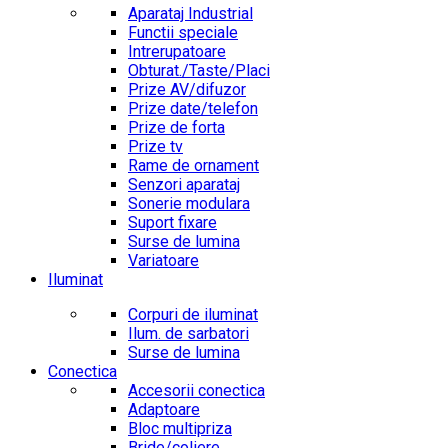
Aparataj Industrial
Functii speciale
Intrerupatoare
Obturat./Taste/Placi
Prize AV/difuzor
Prize date/telefon
Prize de forta
Prize tv
Rame de ornament
Senzori aparataj
Sonerie modulara
Suport fixare
Surse de lumina
Variatoare
Iluminat
Corpuri de iluminat
Ilum. de sarbatori
Surse de lumina
Conectica
Accesorii conectica
Adaptoare
Bloc multipriza
Bride/coliere