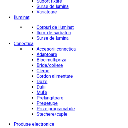
Suport fixare
Surse de lumina
Variatoare
Iluminat
Corpuri de iluminat
Ilum. de sarbatori
Surse de lumina
Conectica
Accesorii conectica
Adaptoare
Bloc multipriza
Bride/coliere
Cleme
Cordon alimentare
Doze
Dulii
Mufe
Prelungitoare
Presetupe
Prize programabile
Stechere/cuple
Produse electronice