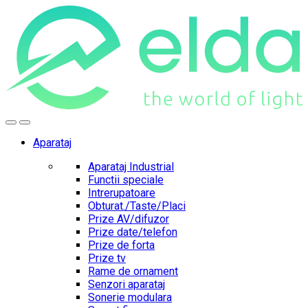
Skip
Skip
to
to
navigation
content
Aparataj
Aparataj Industrial
Functii speciale
Intrerupatoare
Obturat./Taste/Placi
Prize AV/difuzor
Prize date/telefon
Prize de forta
Prize tv
Rame de ornament
Senzori aparataj
Sonerie modulara