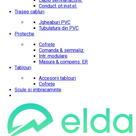
Cablu semnal.&contr.
Conduct. pt.inst.el.
Trasee cabluri
Jgheaburi PVC
Tubulatura din PVC
Protectie
Cofrete
Comanda & semnaliz.
Intr. modulare
Masura & compens. ER
Tablouri
Accesorii tablouri
Cofrete
Scule si imbracaminte