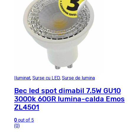
Iluminat
,
Surse cu LED
,
Surse de lumina
Bec led spot dimabil 7.5W GU10
3000k 60GR lumina-calda Emos
ZL4501
0
out of 5
(0)