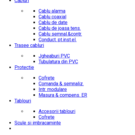
Cabluri
Cablu alarma
Cablu coaxial
Cablu de date
Cablu de joasa tens.
Cablu semnal.&contr.
Conduct. pt.inst.el.
Trasee cabluri
Jgheaburi PVC
Tubulatura din PVC
Protectie
Cofrete
Comanda & semnaliz.
Intr. modulare
Masura & compens. ER
Tablouri
Accesorii tablouri
Cofrete
Scule si imbracaminte