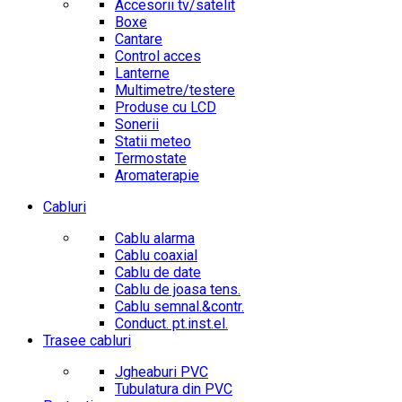
Accesorii tv/satelit
Boxe
Cantare
Control acces
Lanterne
Multimetre/testere
Produse cu LCD
Sonerii
Statii meteo
Termostate
Aromaterapie
Cabluri
Cablu alarma
Cablu coaxial
Cablu de date
Cablu de joasa tens.
Cablu semnal.&contr.
Conduct. pt.inst.el.
Trasee cabluri
Jgheaburi PVC
Tubulatura din PVC