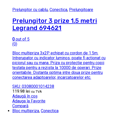
Prelungitor cu cablu
,
Conectica
,
Prelungitoare
Prelungitor 3 prize 1.5 metri
Legrand 694621
0
out of 5
(0)
Bloc multipriza 3x2P echipat cu cordon de 1.5m.
Intrerupator cu indicator luminos, poate fi actionat cu
piciorul sau cu mana. Priza cu protectie pentru copii
testata pentru a rezista la 10000 de operari. Prize
orientabile. Distanta optima intre doua prize pentru
conectarea adaptoarelor, incarcatoarelor etc.
SKU: 03080001014238
119.98
lei
cu TVA
Adaugă în coș
Adauga la Favorite
Compară
Bloc multipriza
,
Conectica