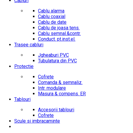
Cabluri
Cablu alarma
Cablu coaxial
Cablu de date
Cablu de joasa tens.
Cablu semnal.&contr.
Conduct. pt.inst.el.
Trasee cabluri
Jgheaburi PVC
Tubulatura din PVC
Protectie
Cofrete
Comanda & semnaliz.
Intr. modulare
Masura & compens. ER
Tablouri
Accesorii tablouri
Cofrete
Scule si imbracaminte