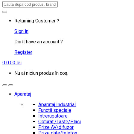
Search
for:
Returning Customer ?
Sign in
Don't have an account ?
Register
0
0.00
lei
Nu ai niciun produs în coș.
Aparataj
Aparataj Industrial
Functii speciale
Intrerupatoare
Obturat./Taste/Placi
Prize AV/difuzor
Prize date/telefon