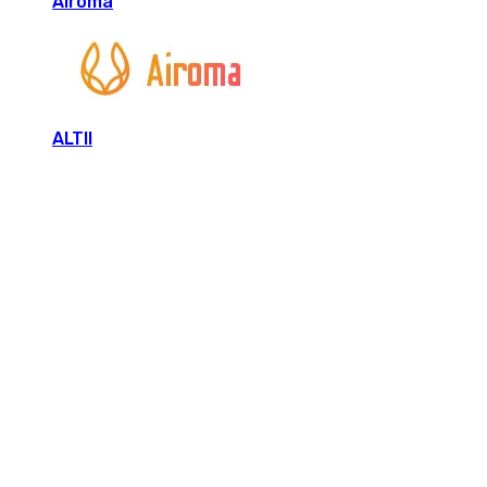
Airoma
ALTII