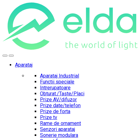
Skip
Skip
to
to
navigation
content
Aparataj
Aparataj Industrial
Functii speciale
Intrerupatoare
Obturat./Taste/Placi
Prize AV/difuzor
Prize date/telefon
Prize de forta
Prize tv
Rame de ornament
Senzori aparataj
Sonerie modulara