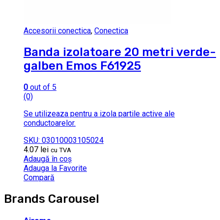
Accesorii conectica
,
Conectica
Banda izolatoare 20 metri verde-
galben Emos F61925
0
out of 5
(0)
Se utilizeaza pentru a izola partile active ale
conductoarelor.
SKU: 03010003105024
4.07
lei
cu TVA
Adaugă în coș
Adauga la Favorite
Compară
Brands Carousel