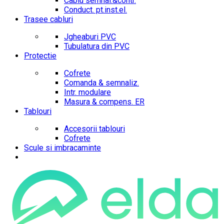
Cablu semnal.&contr.
Conduct. pt.inst.el.
Trasee cabluri
Jgheaburi PVC
Tubulatura din PVC
Protectie
Cofrete
Comanda & semnaliz.
Intr. modulare
Masura & compens. ER
Tablouri
Accesorii tablouri
Cofrete
Scule si imbracaminte