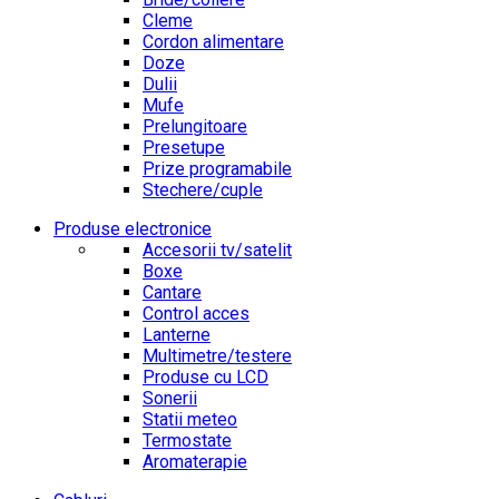
Cleme
Cordon alimentare
Doze
Dulii
Mufe
Prelungitoare
Presetupe
Prize programabile
Stechere/cuple
Produse electronice
Accesorii tv/satelit
Boxe
Cantare
Control acces
Lanterne
Multimetre/testere
Produse cu LCD
Sonerii
Statii meteo
Termostate
Aromaterapie