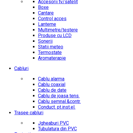
Accesorii tv/satelit
Boxe
Cantare
Control acces
Lanterne
Multimetre/testere
Produse cu LCD
Sonerii
Statii meteo
Termostate
Aromaterapie
Cabluri
Cablu alarma
Cablu coaxial
Cablu de date
Cablu de joasa tens.
Cablu semnal.&contr.
Conduct. pt.inst.el.
Trasee cabluri
Jgheaburi PVC
Tubulatura din PVC