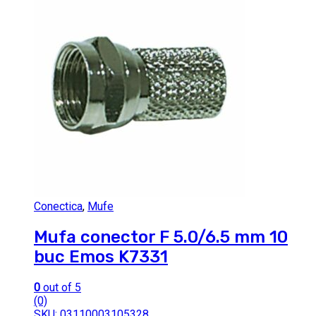
Conectica
,
Mufe
Mufa conector F 5.0/6.5 mm 10
buc Emos K7331
0
out of 5
(0)
SKU: 03110003105328