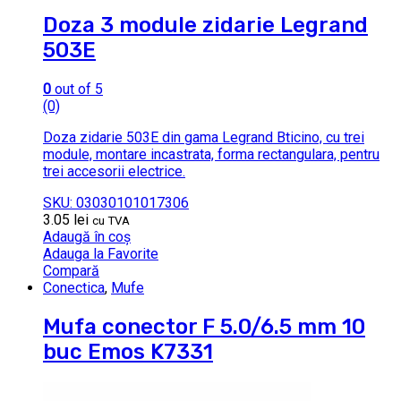
Doza 3 module zidarie Legrand
503E
0
out of 5
(0)
Doza zidarie 503E din gama Legrand Bticino, cu trei
module, montare incastrata, forma rectangulara, pentru
trei accesorii electrice.
SKU: 03030101017306
3.05
lei
cu TVA
Adaugă în coș
Adauga la Favorite
Compară
Conectica
,
Mufe
Mufa conector F 5.0/6.5 mm 10
buc Emos K7331