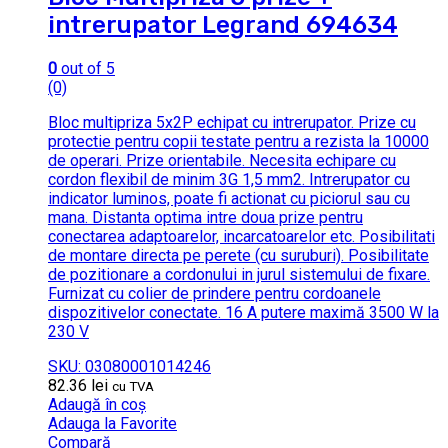
intrerupator Legrand 694634
0
out of 5
(0)
Bloc multipriza 5x2P echipat cu intrerupator. Prize cu
protectie pentru copii testate pentru a rezista la 10000
de operari. Prize orientabile. Necesita echipare cu
cordon flexibil de minim 3G 1,5 mm2. Intrerupator cu
indicator luminos, poate fi actionat cu piciorul sau cu
mana. Distanta optima intre doua prize pentru
conectarea adaptoarelor, incarcatoarelor etc. Posibilitati
de montare directa pe perete (cu suruburi). Posibilitate
de pozitionare a cordonului in jurul sistemului de fixare.
Furnizat cu colier de prindere pentru cordoanele
dispozitivelor conectate. 16 A putere maximă 3500 W la
230 V
SKU: 03080001014246
82.36
lei
cu TVA
Adaugă în coș
Adauga la Favorite
Compară