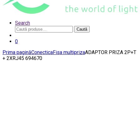
Search
Caută
Caută
după:
0
Prima pagină
Conectica
Fisa multipriza
ADAPTOR PRIZA 2P+T
+ 2XRJ45 694670