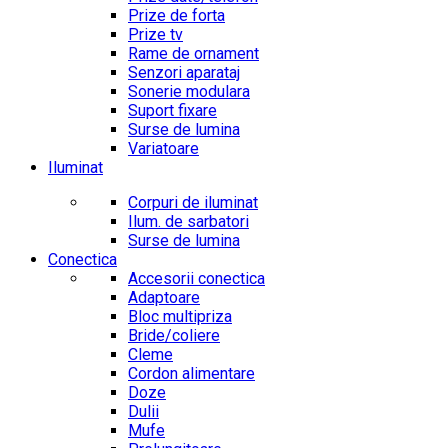
Prize de forta
Prize tv
Rame de ornament
Senzori aparataj
Sonerie modulara
Suport fixare
Surse de lumina
Variatoare
Iluminat
Corpuri de iluminat
Ilum. de sarbatori
Surse de lumina
Conectica
Accesorii conectica
Adaptoare
Bloc multipriza
Bride/coliere
Cleme
Cordon alimentare
Doze
Dulii
Mufe