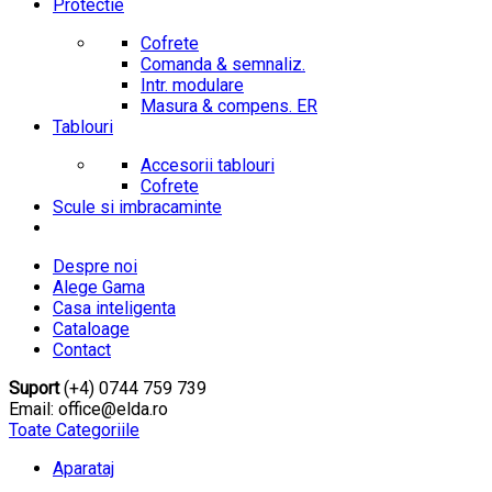
Protectie
Cofrete
Comanda & semnaliz.
Intr. modulare
Masura & compens. ER
Tablouri
Accesorii tablouri
Cofrete
Scule si imbracaminte
Despre noi
Alege Gama
Casa inteligenta
Cataloage
Contact
Suport
(+4) 0744 759 739
Email: office@elda.ro
Toate Categoriile
Aparataj