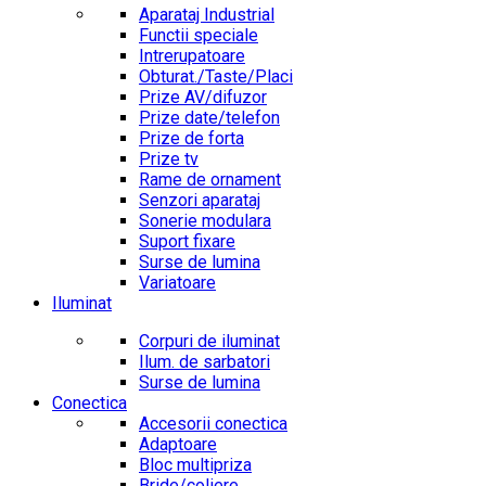
Aparataj Industrial
Functii speciale
Intrerupatoare
Obturat./Taste/Placi
Prize AV/difuzor
Prize date/telefon
Prize de forta
Prize tv
Rame de ornament
Senzori aparataj
Sonerie modulara
Suport fixare
Surse de lumina
Variatoare
Iluminat
Corpuri de iluminat
Ilum. de sarbatori
Surse de lumina
Conectica
Accesorii conectica
Adaptoare
Bloc multipriza
Bride/coliere