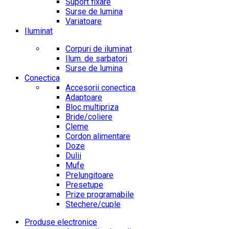
Suport fixare
Surse de lumina
Variatoare
Iluminat
Corpuri de iluminat
Ilum. de sarbatori
Surse de lumina
Conectica
Accesorii conectica
Adaptoare
Bloc multipriza
Bride/coliere
Cleme
Cordon alimentare
Doze
Dulii
Mufe
Prelungitoare
Presetupe
Prize programabile
Stechere/cuple
Produse electronice