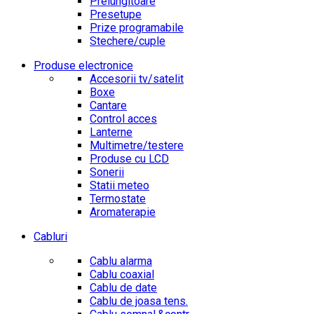
Prelungitoare
Presetupe
Prize programabile
Stechere/cuple
Produse electronice
Accesorii tv/satelit
Boxe
Cantare
Control acces
Lanterne
Multimetre/testere
Produse cu LCD
Sonerii
Statii meteo
Termostate
Aromaterapie
Cabluri
Cablu alarma
Cablu coaxial
Cablu de date
Cablu de joasa tens.