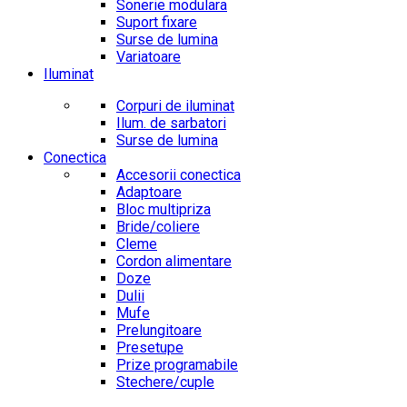
Sonerie modulara
Suport fixare
Surse de lumina
Variatoare
Iluminat
Corpuri de iluminat
Ilum. de sarbatori
Surse de lumina
Conectica
Accesorii conectica
Adaptoare
Bloc multipriza
Bride/coliere
Cleme
Cordon alimentare
Doze
Dulii
Mufe
Prelungitoare
Presetupe
Prize programabile
Stechere/cuple