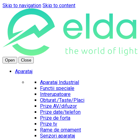
Skip to navigation
Skip to content
Open
Close
Aparataj
Aparataj Industrial
Functii speciale
Intrerupatoare
Obturat./Taste/Placi
Prize AV/difuzor
Prize date/telefon
Prize de forta
Prize tv
Rame de ornament
Senzori aparataj