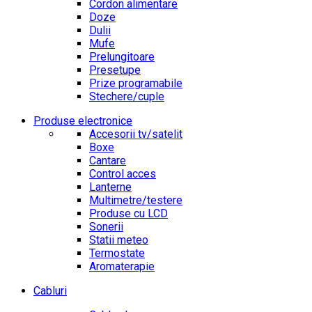
Cordon alimentare
Doze
Dulii
Mufe
Prelungitoare
Presetupe
Prize programabile
Stechere/cuple
Produse electronice
Accesorii tv/satelit
Boxe
Cantare
Control acces
Lanterne
Multimetre/testere
Produse cu LCD
Sonerii
Statii meteo
Termostate
Aromaterapie
Cabluri