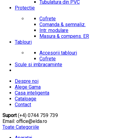
Tubulatura din PVC
Protectie
Cofrete
Comanda & semnaliz.
Intr. modulare
Masura & compens. ER
Tablouri
Accesorii tablouri
Cofrete
Scule si imbracaminte
Despre noi
Alege Gama
Casa inteligenta
Cataloage
Contact
Suport
(+4) 0744 759 739
Email: office@elda.ro
Toate Categoriile
Aparataj