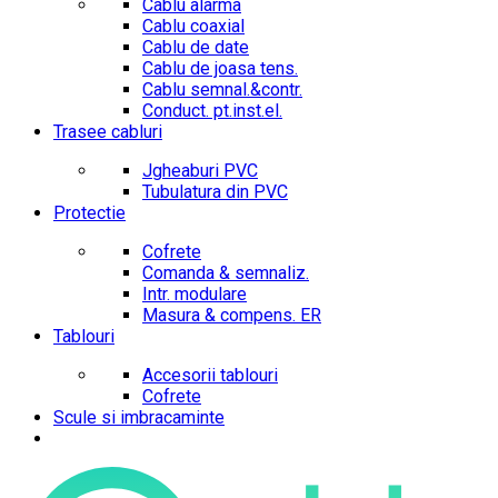
Cablu alarma
Cablu coaxial
Cablu de date
Cablu de joasa tens.
Cablu semnal.&contr.
Conduct. pt.inst.el.
Trasee cabluri
Jgheaburi PVC
Tubulatura din PVC
Protectie
Cofrete
Comanda & semnaliz.
Intr. modulare
Masura & compens. ER
Tablouri
Accesorii tablouri
Cofrete
Scule si imbracaminte