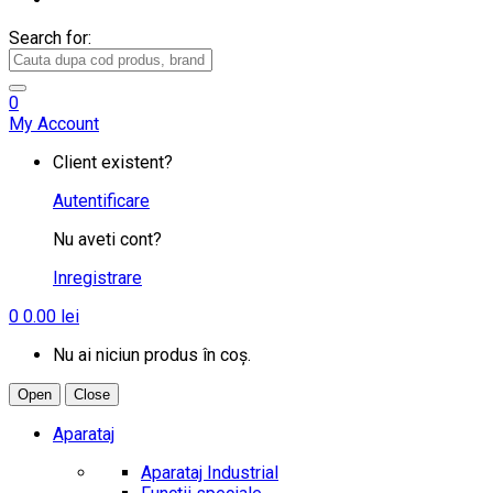
Search for:
0
My Account
Client existent?
Autentificare
Nu aveti cont?
Inregistrare
0
0.00
lei
Nu ai niciun produs în coș.
Open
Close
Aparataj
Aparataj Industrial