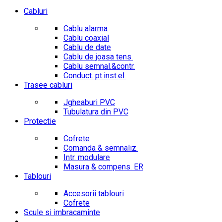
Cabluri
Cablu alarma
Cablu coaxial
Cablu de date
Cablu de joasa tens.
Cablu semnal.&contr.
Conduct. pt.inst.el.
Trasee cabluri
Jgheaburi PVC
Tubulatura din PVC
Protectie
Cofrete
Comanda & semnaliz.
Intr. modulare
Masura & compens. ER
Tablouri
Accesorii tablouri
Cofrete
Scule si imbracaminte