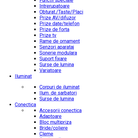
Functii speciale
Intrerupatoare
Obturat./Taste/Placi
Prize AV/difuzor
Prize date/telefon
Prize de forta
Prize tv
Rame de ornament
Senzori aparataj
Sonerie modulara
Suport fixare
Surse de lumina
Variatoare
Iluminat
Corpuri de iluminat
Ilum. de sarbatori
Surse de lumina
Conectica
Accesorii conectica
Adaptoare
Bloc multipriza
Bride/coliere
Cleme