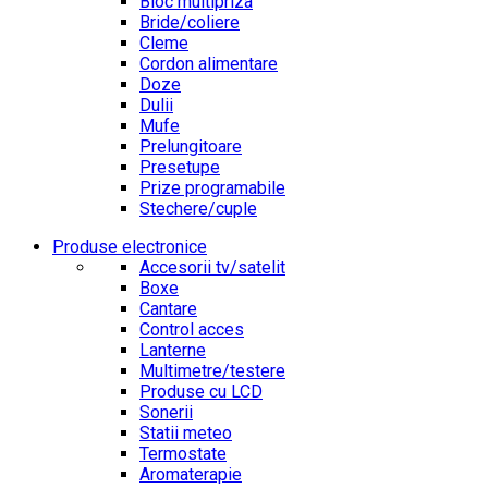
Bloc multipriza
Bride/coliere
Cleme
Cordon alimentare
Doze
Dulii
Mufe
Prelungitoare
Presetupe
Prize programabile
Stechere/cuple
Produse electronice
Accesorii tv/satelit
Boxe
Cantare
Control acces
Lanterne
Multimetre/testere
Produse cu LCD
Sonerii
Statii meteo
Termostate
Aromaterapie