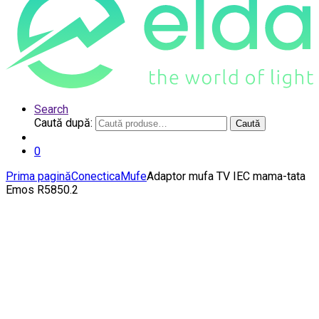
Search
Caută după:
Caută
0
Prima pagină
Conectica
Mufe
Adaptor mufa TV IEC mama-tata
Emos R5850.2