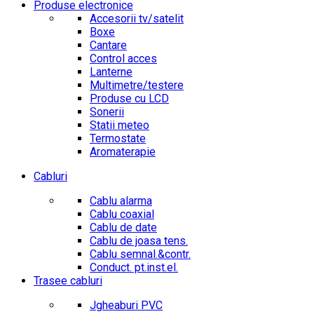
Produse electronice
Accesorii tv/satelit
Boxe
Cantare
Control acces
Lanterne
Multimetre/testere
Produse cu LCD
Sonerii
Statii meteo
Termostate
Aromaterapie
Cabluri
Cablu alarma
Cablu coaxial
Cablu de date
Cablu de joasa tens.
Cablu semnal.&contr.
Conduct. pt.inst.el.
Trasee cabluri
Jgheaburi PVC