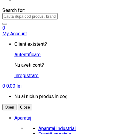
Search for:
0
My Account
Client existent?
Autentificare
Nu aveti cont?
Inregistrare
0
0.00
lei
Nu ai niciun produs în coș.
Open
Close
Aparataj
Aparataj Industrial