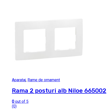
Aparataj
,
Rame de ornament
Rama 2 posturi alb Niloe 665002
0
out of 5
(0)