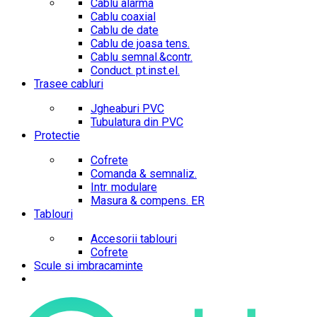
Cablu alarma
Cablu coaxial
Cablu de date
Cablu de joasa tens.
Cablu semnal.&contr.
Conduct. pt.inst.el.
Trasee cabluri
Jgheaburi PVC
Tubulatura din PVC
Protectie
Cofrete
Comanda & semnaliz.
Intr. modulare
Masura & compens. ER
Tablouri
Accesorii tablouri
Cofrete
Scule si imbracaminte