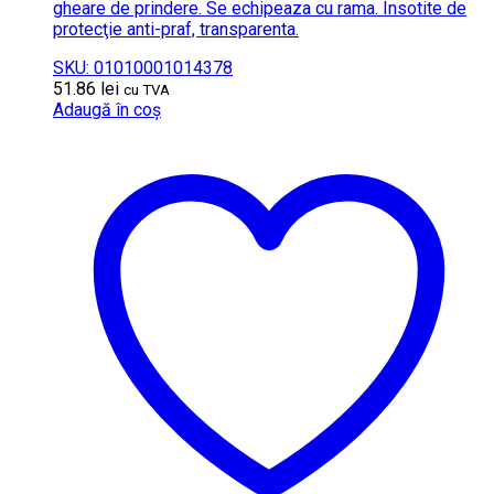
gheare de prindere. Se echipeaza cu rama. Insotite de
protecţie anti-praf, transparenta.
SKU: 01010001014378
51.86
lei
cu TVA
Adaugă în coș