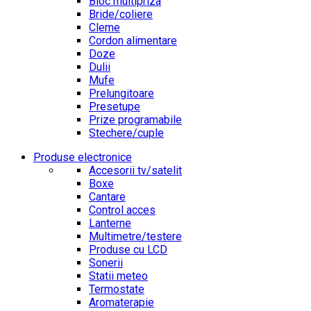
Bloc multipriza
Bride/coliere
Cleme
Cordon alimentare
Doze
Dulii
Mufe
Prelungitoare
Presetupe
Prize programabile
Stechere/cuple
Produse electronice
Accesorii tv/satelit
Boxe
Cantare
Control acces
Lanterne
Multimetre/testere
Produse cu LCD
Sonerii
Statii meteo
Termostate
Aromaterapie