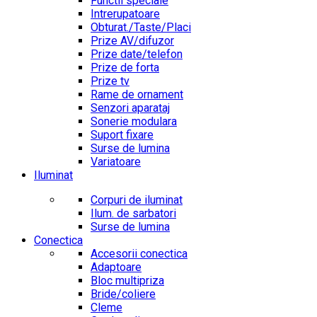
Functii speciale
Intrerupatoare
Obturat./Taste/Placi
Prize AV/difuzor
Prize date/telefon
Prize de forta
Prize tv
Rame de ornament
Senzori aparataj
Sonerie modulara
Suport fixare
Surse de lumina
Variatoare
Iluminat
Corpuri de iluminat
Ilum. de sarbatori
Surse de lumina
Conectica
Accesorii conectica
Adaptoare
Bloc multipriza
Bride/coliere
Cleme