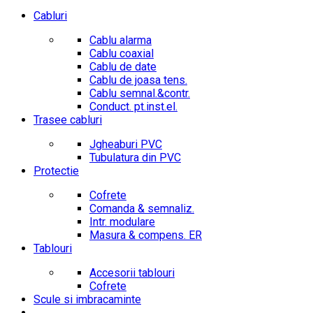
Cabluri
Cablu alarma
Cablu coaxial
Cablu de date
Cablu de joasa tens.
Cablu semnal.&contr.
Conduct. pt.inst.el.
Trasee cabluri
Jgheaburi PVC
Tubulatura din PVC
Protectie
Cofrete
Comanda & semnaliz.
Intr. modulare
Masura & compens. ER
Tablouri
Accesorii tablouri
Cofrete
Scule si imbracaminte