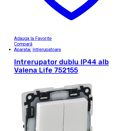
Adauga la Favorite
Compară
Aparataj
,
Intrerupatoare
Intrerupator dublu IP44 alb
Valena Life 752155