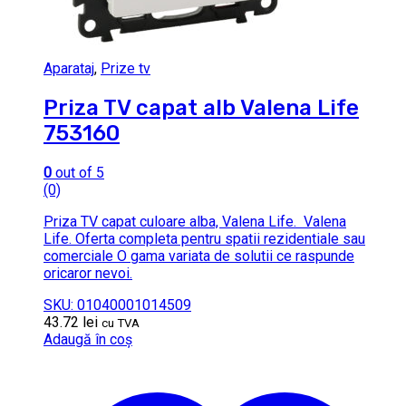
Aparataj
,
Prize tv
Priza TV capat alb Valena Life
753160
0
out of 5
(0)
Priza TV capat culoare alba, Valena Life. Valena
Life. Oferta completa pentru spatii rezidentiale sau
comerciale O gama variata de solutii ce raspunde
oricaror nevoi.
SKU: 01040001014509
43.72
lei
cu TVA
Adaugă în coș