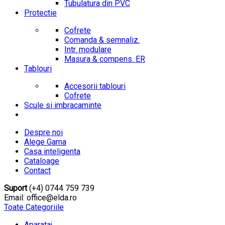
Tubulatura din PVC
Protectie
Cofrete
Comanda & semnaliz.
Intr. modulare
Masura & compens. ER
Tablouri
Accesorii tablouri
Cofrete
Scule si imbracaminte
Despre noi
Alege Gama
Casa inteligenta
Cataloage
Contact
Suport
(+4) 0744 759 739
Email: office@elda.ro
Toate Categoriile
Aparataj