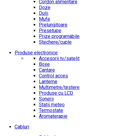
Cordon alimentare
Doze
Dulii
Mufe
Prelungitoare
Presetupe
Prize programabile
Stechere/cuple
Produse electronice
Accesorii tv/satelit
Boxe
Cantare
Control acces
Lanterne
Multimetre/testere
Produse cu LCD
Sonerii
Statii meteo
Termostate
Aromaterapie
Cabluri