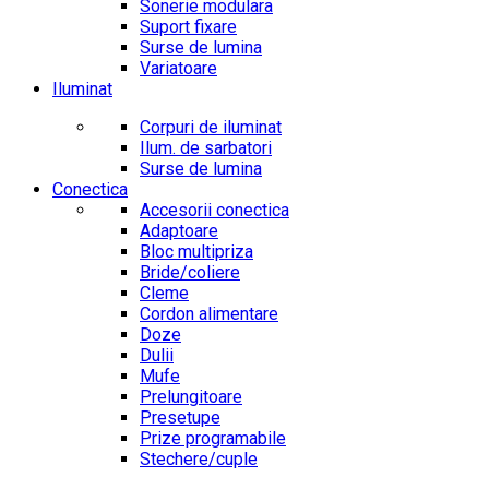
Sonerie modulara
Suport fixare
Surse de lumina
Variatoare
Iluminat
Corpuri de iluminat
Ilum. de sarbatori
Surse de lumina
Conectica
Accesorii conectica
Adaptoare
Bloc multipriza
Bride/coliere
Cleme
Cordon alimentare
Doze
Dulii
Mufe
Prelungitoare
Presetupe
Prize programabile
Stechere/cuple