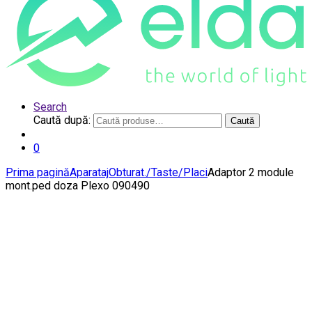
Search
Caută după:
Caută
0
Prima pagină
Aparataj
Obturat./Taste/Placi
Adaptor 2 module
mont.ped doza Plexo 090490