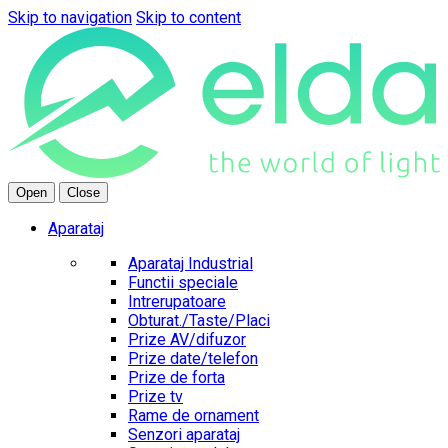
Skip to navigation
Skip to content
Open
Close
Aparataj
Aparataj Industrial
Functii speciale
Intrerupatoare
Obturat./Taste/Placi
Prize AV/difuzor
Prize date/telefon
Prize de forta
Prize tv
Rame de ornament
Senzori aparataj