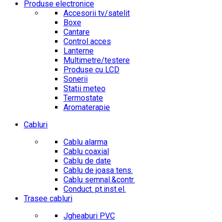
Produse electronice
Accesorii tv/satelit
Boxe
Cantare
Control acces
Lanterne
Multimetre/testere
Produse cu LCD
Sonerii
Statii meteo
Termostate
Aromaterapie
Cabluri
Cablu alarma
Cablu coaxial
Cablu de date
Cablu de joasa tens.
Cablu semnal.&contr.
Conduct. pt.inst.el.
Trasee cabluri
Jgheaburi PVC