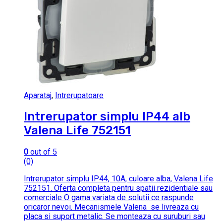
Aparataj
,
Intrerupatoare
Intrerupator simplu IP44 alb
Valena Life 752151
0
out of 5
(0)
Intrerupator simplu IP44, 10A, culoare alba, Valena Life
752151. Oferta completa pentru spatii rezidentiale sau
comerciale O gama variata de solutii ce raspunde
oricaror nevoi. Mecanismele Valena se livreaza cu
placa si suport metalic. Se monteaza cu suruburi sau