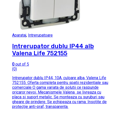
Aparataj
,
Intrerupatoare
Intrerupator dublu IP44 alb
Valena Life 752155
0
out of 5
(0)
Intrerupator dublu IP44, 10A, culoare alba, Valena Life
752155. Oferta completa pentru spatii rezidentiale sau
comerciale O gama variata de solutii ce raspunde
oricaror nevoi. Mecanismele Valena se livreaza cu
placa si suport metalic. Se monteaza cu suruburi sau
gheare de prindere. Se echipeaza cu rama. Insotite de
protecţie anti-praf, transparenta.