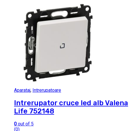
Aparataj
,
Intrerupatoare
Intrerupator cruce led alb Valena
Life 752148
0
out of 5
(0)