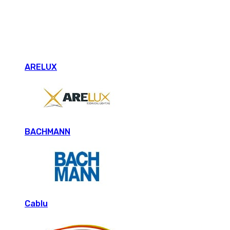
ARELUX
BACHMANN
Cablu