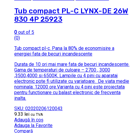
Tub compact PL-C LYNX-DE 26W
830 4P 25923
0
out of 5
(0)
Tub compact pl-c.
Pana la 80% de economisire a
energiei fata de becuri incandescente
Durata de 10 ori mai mare fata de becuri incandescente.
Gama de temperaturi de culoare – 2700 , 3000
,3500,4000 si 6500K.
Lampile cu 4 pini cu aparataj
electronic pote fi utilizate cu variatoare.
De viata medie
nominala: 12000 ore.Varianta cu 4 pini este proiectata
pentru functionare cu balast electronic de frecventa
inalta.
SKU: 02020206120043
9.33
lei
cu TVA
Adaugă în coș
Adauga la Favorite
Compară