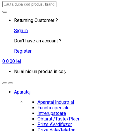
Search
for:
Returning Customer ?
Sign in
Don't have an account ?
Register
0
0.00
lei
Nu ai niciun produs în coș.
Aparataj
Aparataj Industrial
Functii speciale
Intrerupatoare
Obturat./Taste/Placi
Prize AV/difuzor
Prize date/telefon