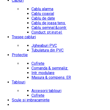
Cabluri
Cablu alarma
Cablu coaxial
Cablu de date
Cablu de joasa tens.
Cablu semnal.&contr.
Conduct. pt.inst.el.
Trasee cabluri
Jgheaburi PVC
Tubulatura din PVC
Protectie
Cofrete
Comanda & semnaliz.
Intr. modulare
Masura & compens. ER
Tablouri
Accesorii tablouri
Cofrete
Scule si imbracaminte