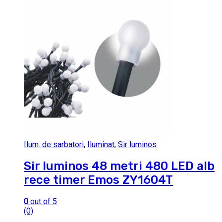
Ilum. de sarbatori
,
Iluminat
,
Sir luminos
Sir luminos 48 metri 480 LED alb
rece timer Emos ZY1604T
0
out of 5
(0)