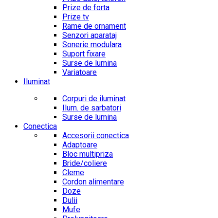
Prize de forta
Prize tv
Rame de ornament
Senzori aparataj
Sonerie modulara
Suport fixare
Surse de lumina
Variatoare
Iluminat
Corpuri de iluminat
Ilum. de sarbatori
Surse de lumina
Conectica
Accesorii conectica
Adaptoare
Bloc multipriza
Bride/coliere
Cleme
Cordon alimentare
Doze
Dulii
Mufe