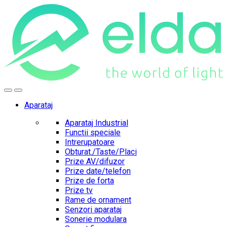
Skip
Skip
to
to
navigation
content
Aparataj
Aparataj Industrial
Functii speciale
Intrerupatoare
Obturat./Taste/Placi
Prize AV/difuzor
Prize date/telefon
Prize de forta
Prize tv
Rame de ornament
Senzori aparataj
Sonerie modulara