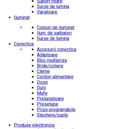
Suport fixare
Surse de lumina
Variatoare
Iluminat
Corpuri de iluminat
Ilum. de sarbatori
Surse de lumina
Conectica
Accesorii conectica
Adaptoare
Bloc multipriza
Bride/coliere
Cleme
Cordon alimentare
Doze
Dulii
Mufe
Prelungitoare
Presetupe
Prize programabile
Stechere/cuple
Produse electronice