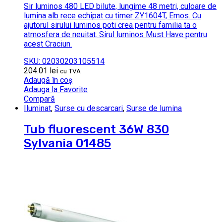
Sir luminos 480 LED bilute, lungime 48 metri, culoare de
lumina alb rece echipat cu timer ZY1604T, Emos. Cu
ajutorul sirului luminos poti crea pentru familia ta o
atmosfera de neuitat. Sirul luminos Must Have pentru
acest Craciun.
SKU: 02030203105514
204.01
lei
cu TVA
Adaugă în coș
Adauga la Favorite
Compară
Iluminat
,
Surse cu descarcari
,
Surse de lumina
Tub fluorescent 36W 830
Sylvania 01485