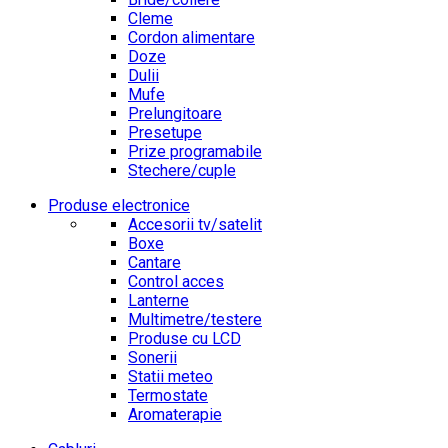
Cleme
Cordon alimentare
Doze
Dulii
Mufe
Prelungitoare
Presetupe
Prize programabile
Stechere/cuple
Produse electronice
Accesorii tv/satelit
Boxe
Cantare
Control acces
Lanterne
Multimetre/testere
Produse cu LCD
Sonerii
Statii meteo
Termostate
Aromaterapie