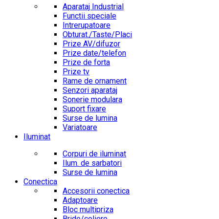
Aparataj Industrial
Functii speciale
Intrerupatoare
Obturat./Taste/Placi
Prize AV/difuzor
Prize date/telefon
Prize de forta
Prize tv
Rame de ornament
Senzori aparataj
Sonerie modulara
Suport fixare
Surse de lumina
Variatoare
Iluminat
Corpuri de iluminat
Ilum. de sarbatori
Surse de lumina
Conectica
Accesorii conectica
Adaptoare
Bloc multipriza
Bride/coliere