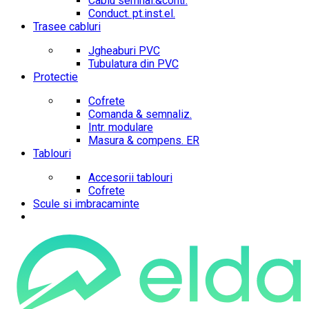
Cablu semnal.&contr.
Conduct. pt.inst.el.
Trasee cabluri
Jgheaburi PVC
Tubulatura din PVC
Protectie
Cofrete
Comanda & semnaliz.
Intr. modulare
Masura & compens. ER
Tablouri
Accesorii tablouri
Cofrete
Scule si imbracaminte