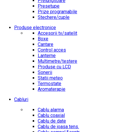
Prelungitoare
Presetupe
Prize programabile
Stechere/cuple
Produse electronice
Accesorii tv/satelit
Boxe
Cantare
Control acces
Lanterne
Multimetre/testere
Produse cu LCD
Sonerii
Statii meteo
Termostate
Aromaterapie
Cabluri
Cablu alarma
Cablu coaxial
Cablu de date
Cablu de joasa tens.