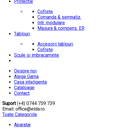
Protectie
Cofrete
Comanda & semnaliz.
Intr. modulare
Masura & compens. ER
Tablouri
Accesorii tablouri
Cofrete
Scule si imbracaminte
Despre noi
Alege Gama
Casa inteligenta
Cataloage
Contact
Suport
(+4) 0744 759 739
Email: office@elda.ro
Toate Categoriile
Aparataj