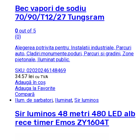
Bec vapori de sodiu
70/90/T12/27 Tungsram
0
out of 5
(0)
Alegerea potrivita pentru: Instalatii industriale, Parcuri
auto, Cladiri.monumente,poduri, Parcuri si gradini, Zone
pietonale, Iluminat public.
SKU: 02020246148469
34.57
lei
cu TVA
Adaugă în coș
Adauga la Favorite
Compară
Ilum. de sarbatori
,
Iluminat
,
Sir luminos
Sir luminos 48 metri 480 LED alb
rece timer Emos ZY1604T