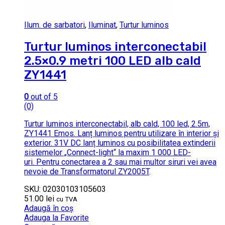
Ilum. de sarbatori
,
Iluminat
,
Turtur luminos
Turtur luminos interconectabil
2.5×0.9 metri 100 LED alb cald
ZY1441
0
out of 5
(0)
Turtur luminos interconectabil, alb cald, 100 led, 2.5m,
ZY1441 Emos. Lanț luminos pentru utilizare în interior și
exterior. 31V DC lanț luminos cu posibilitatea extinderii
sistemelor „Connect-light“ la maxim 1 000 LED-
uri. Pentru conectarea a 2 sau mai multor siruri vei avea
nevoie de
Transformatorul ZY2005T
.
SKU: 02030103105603
51.00
lei
cu TVA
Adaugă în coș
Adauga la Favorite