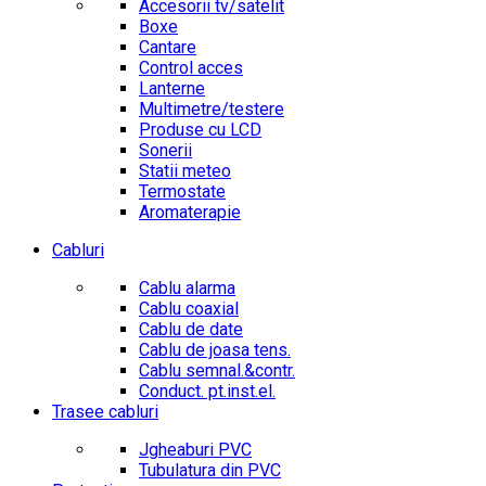
Accesorii tv/satelit
Boxe
Cantare
Control acces
Lanterne
Multimetre/testere
Produse cu LCD
Sonerii
Statii meteo
Termostate
Aromaterapie
Cabluri
Cablu alarma
Cablu coaxial
Cablu de date
Cablu de joasa tens.
Cablu semnal.&contr.
Conduct. pt.inst.el.
Trasee cabluri
Jgheaburi PVC
Tubulatura din PVC