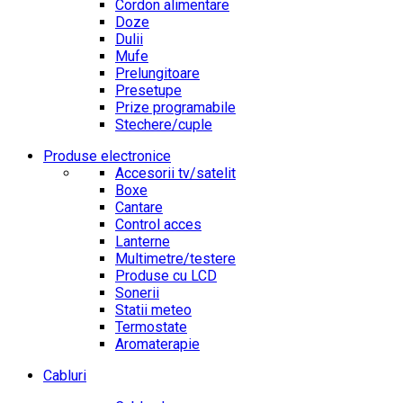
Cordon alimentare
Doze
Dulii
Mufe
Prelungitoare
Presetupe
Prize programabile
Stechere/cuple
Produse electronice
Accesorii tv/satelit
Boxe
Cantare
Control acces
Lanterne
Multimetre/testere
Produse cu LCD
Sonerii
Statii meteo
Termostate
Aromaterapie
Cabluri