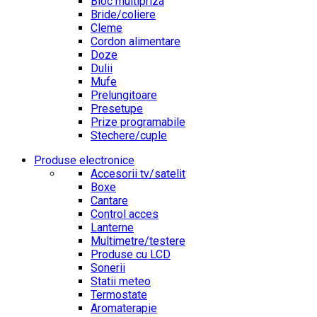
Bloc multipriza
Bride/coliere
Cleme
Cordon alimentare
Doze
Dulii
Mufe
Prelungitoare
Presetupe
Prize programabile
Stechere/cuple
Produse electronice
Accesorii tv/satelit
Boxe
Cantare
Control acces
Lanterne
Multimetre/testere
Produse cu LCD
Sonerii
Statii meteo
Termostate
Aromaterapie