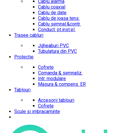
Cablu alarma
Cablu coaxial
Cablu de date
Cablu de joasa tens.
Cablu semnal.&contr.
Conduct. pt.inst.el.
Trasee cabluri
Jgheaburi PVC
Tubulatura din PVC
Protectie
Cofrete
Comanda & semnaliz.
Intr. modulare
Masura & compens. ER
Tablouri
Accesorii tablouri
Cofrete
Scule si imbracaminte