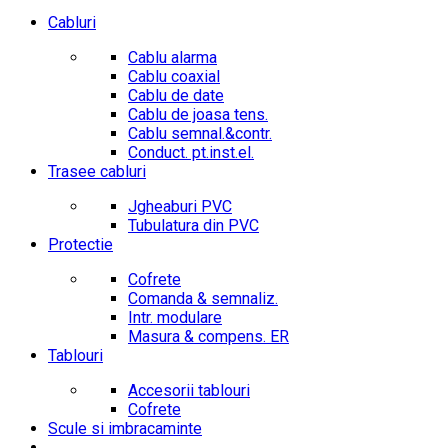
Cabluri
Cablu alarma
Cablu coaxial
Cablu de date
Cablu de joasa tens.
Cablu semnal.&contr.
Conduct. pt.inst.el.
Trasee cabluri
Jgheaburi PVC
Tubulatura din PVC
Protectie
Cofrete
Comanda & semnaliz.
Intr. modulare
Masura & compens. ER
Tablouri
Accesorii tablouri
Cofrete
Scule si imbracaminte