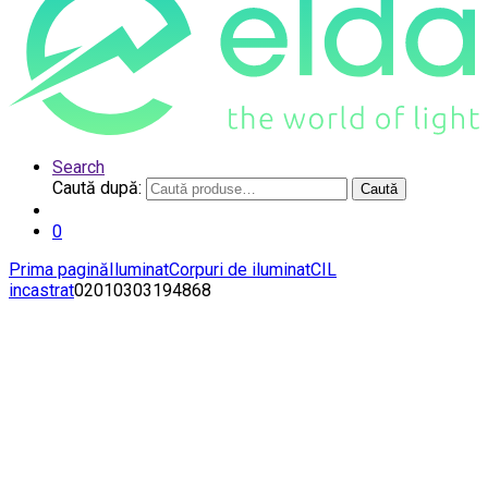
Search
Caută după:
Caută
0
Prima pagină
Iluminat
Corpuri de iluminat
CIL
incastrat
02010303194868