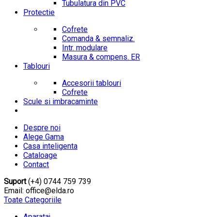
Tubulatura din PVC
Protectie
Cofrete
Comanda & semnaliz.
Intr. modulare
Masura & compens. ER
Tablouri
Accesorii tablouri
Cofrete
Scule si imbracaminte
Despre noi
Alege Gama
Casa inteligenta
Cataloage
Contact
Suport
(+4) 0744 759 739
Email: office@elda.ro
Toate Categoriile
Aparataj