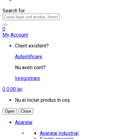
Search for:
0
My Account
Client existent?
Autentificare
Nu aveti cont?
Inregistrare
0
0.00
lei
Nu ai niciun produs în coș.
Open
Close
Aparataj
Aparataj Industrial