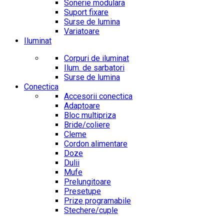
Sonerie modulara
Suport fixare
Surse de lumina
Variatoare
Iluminat
Corpuri de iluminat
Ilum. de sarbatori
Surse de lumina
Conectica
Accesorii conectica
Adaptoare
Bloc multipriza
Bride/coliere
Cleme
Cordon alimentare
Doze
Dulii
Mufe
Prelungitoare
Presetupe
Prize programabile
Stechere/cuple