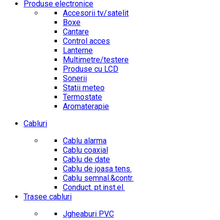
Produse electronice
Accesorii tv/satelit
Boxe
Cantare
Control acces
Lanterne
Multimetre/testere
Produse cu LCD
Sonerii
Statii meteo
Termostate
Aromaterapie
Cabluri
Cablu alarma
Cablu coaxial
Cablu de date
Cablu de joasa tens.
Cablu semnal.&contr.
Conduct. pt.inst.el.
Trasee cabluri
Jgheaburi PVC