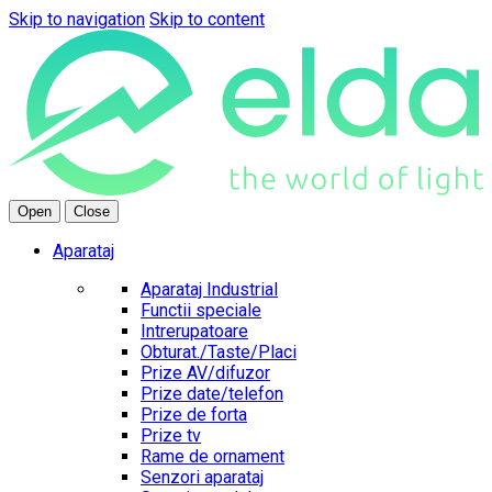
Skip to navigation
Skip to content
Open
Close
Aparataj
Aparataj Industrial
Functii speciale
Intrerupatoare
Obturat./Taste/Placi
Prize AV/difuzor
Prize date/telefon
Prize de forta
Prize tv
Rame de ornament
Senzori aparataj