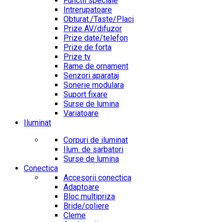
Functii speciale
Intrerupatoare
Obturat./Taste/Placi
Prize AV/difuzor
Prize date/telefon
Prize de forta
Prize tv
Rame de ornament
Senzori aparataj
Sonerie modulara
Suport fixare
Surse de lumina
Variatoare
Iluminat
Corpuri de iluminat
Ilum. de sarbatori
Surse de lumina
Conectica
Accesorii conectica
Adaptoare
Bloc multipriza
Bride/coliere
Cleme