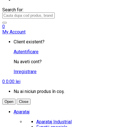
Search for:
0
My Account
Client existent?
Autentificare
Nu aveti cont?
Inregistrare
0
0.00
lei
Nu ai niciun produs în coș.
Open
Close
Aparataj
Aparataj Industrial