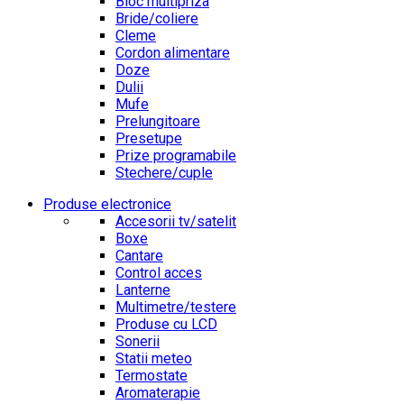
Bloc multipriza
Bride/coliere
Cleme
Cordon alimentare
Doze
Dulii
Mufe
Prelungitoare
Presetupe
Prize programabile
Stechere/cuple
Produse electronice
Accesorii tv/satelit
Boxe
Cantare
Control acces
Lanterne
Multimetre/testere
Produse cu LCD
Sonerii
Statii meteo
Termostate
Aromaterapie