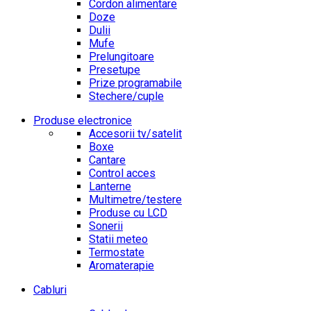
Cordon alimentare
Doze
Dulii
Mufe
Prelungitoare
Presetupe
Prize programabile
Stechere/cuple
Produse electronice
Accesorii tv/satelit
Boxe
Cantare
Control acces
Lanterne
Multimetre/testere
Produse cu LCD
Sonerii
Statii meteo
Termostate
Aromaterapie
Cabluri