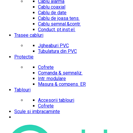
Cablu alarma
Cablu coaxial
Cablu de date
Cablu de joasa tens.
Cablu semnal.&contr.
Conduct. pt.inst.el.
Trasee cabluri
Jgheaburi PVC
Tubulatura din PVC
Protectie
Cofrete
Comanda & semnaliz.
Intr. modulare
Masura & compens. ER
Tablouri
Accesorii tablouri
Cofrete
Scule si imbracaminte