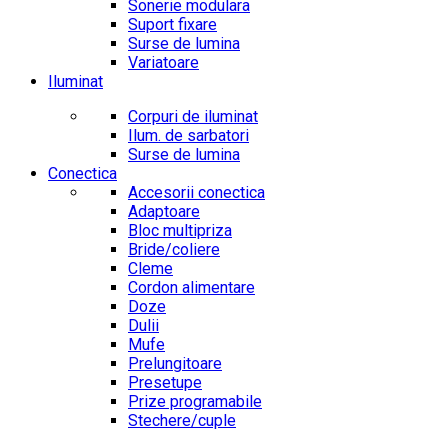
Sonerie modulara
Suport fixare
Surse de lumina
Variatoare
Iluminat
Corpuri de iluminat
Ilum. de sarbatori
Surse de lumina
Conectica
Accesorii conectica
Adaptoare
Bloc multipriza
Bride/coliere
Cleme
Cordon alimentare
Doze
Dulii
Mufe
Prelungitoare
Presetupe
Prize programabile
Stechere/cuple