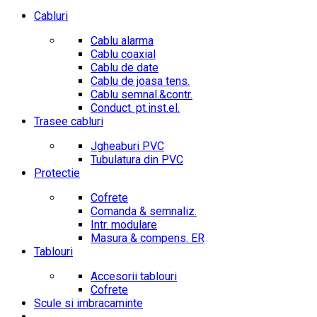
Cabluri
Cablu alarma
Cablu coaxial
Cablu de date
Cablu de joasa tens.
Cablu semnal.&contr.
Conduct. pt.inst.el.
Trasee cabluri
Jgheaburi PVC
Tubulatura din PVC
Protectie
Cofrete
Comanda & semnaliz.
Intr. modulare
Masura & compens. ER
Tablouri
Accesorii tablouri
Cofrete
Scule si imbracaminte