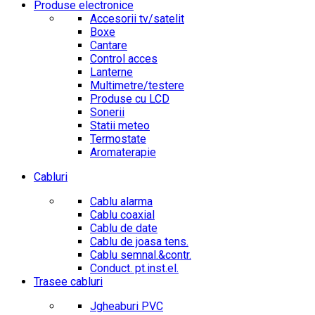
Produse electronice
Accesorii tv/satelit
Boxe
Cantare
Control acces
Lanterne
Multimetre/testere
Produse cu LCD
Sonerii
Statii meteo
Termostate
Aromaterapie
Cabluri
Cablu alarma
Cablu coaxial
Cablu de date
Cablu de joasa tens.
Cablu semnal.&contr.
Conduct. pt.inst.el.
Trasee cabluri
Jgheaburi PVC