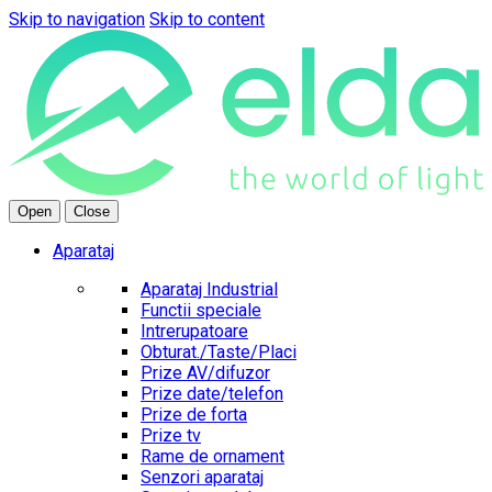
Skip to navigation
Skip to content
Open
Close
Aparataj
Aparataj Industrial
Functii speciale
Intrerupatoare
Obturat./Taste/Placi
Prize AV/difuzor
Prize date/telefon
Prize de forta
Prize tv
Rame de ornament
Senzori aparataj