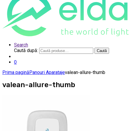
Search
Caută după:
Caută
0
Prima pagină
Panouri Aparataje
valean-allure-thumb
valean-allure-thumb