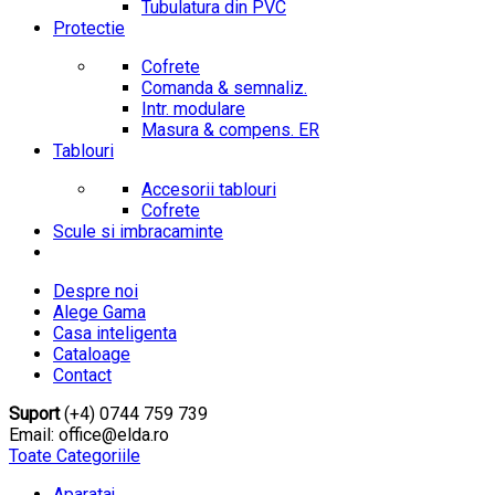
Tubulatura din PVC
Protectie
Cofrete
Comanda & semnaliz.
Intr. modulare
Masura & compens. ER
Tablouri
Accesorii tablouri
Cofrete
Scule si imbracaminte
Despre noi
Alege Gama
Casa inteligenta
Cataloage
Contact
Suport
(+4) 0744 759 739
Email: office@elda.ro
Toate Categoriile
Aparataj