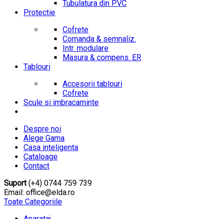
Tubulatura din PVC
Protectie
Cofrete
Comanda & semnaliz.
Intr. modulare
Masura & compens. ER
Tablouri
Accesorii tablouri
Cofrete
Scule si imbracaminte
Despre noi
Alege Gama
Casa inteligenta
Cataloage
Contact
Suport
(+4) 0744 759 739
Email: office@elda.ro
Toate Categoriile
Aparataj