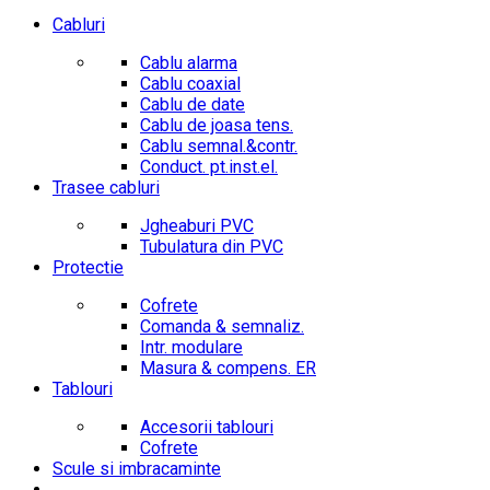
Cabluri
Cablu alarma
Cablu coaxial
Cablu de date
Cablu de joasa tens.
Cablu semnal.&contr.
Conduct. pt.inst.el.
Trasee cabluri
Jgheaburi PVC
Tubulatura din PVC
Protectie
Cofrete
Comanda & semnaliz.
Intr. modulare
Masura & compens. ER
Tablouri
Accesorii tablouri
Cofrete
Scule si imbracaminte