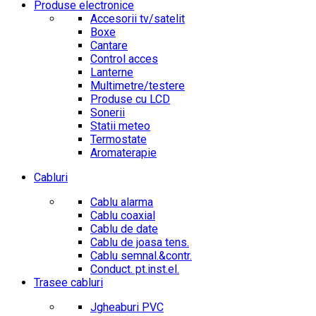
Produse electronice
Accesorii tv/satelit
Boxe
Cantare
Control acces
Lanterne
Multimetre/testere
Produse cu LCD
Sonerii
Statii meteo
Termostate
Aromaterapie
Cabluri
Cablu alarma
Cablu coaxial
Cablu de date
Cablu de joasa tens.
Cablu semnal.&contr.
Conduct. pt.inst.el.
Trasee cabluri
Jgheaburi PVC