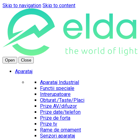
Skip to navigation
Skip to content
Open
Close
Aparataj
Aparataj Industrial
Functii speciale
Intrerupatoare
Obturat./Taste/Placi
Prize AV/difuzor
Prize date/telefon
Prize de forta
Prize tv
Rame de ornament
Senzori aparataj