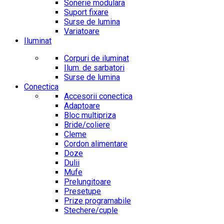
Sonerie modulara
Suport fixare
Surse de lumina
Variatoare
Iluminat
Corpuri de iluminat
Ilum. de sarbatori
Surse de lumina
Conectica
Accesorii conectica
Adaptoare
Bloc multipriza
Bride/coliere
Cleme
Cordon alimentare
Doze
Dulii
Mufe
Prelungitoare
Presetupe
Prize programabile
Stechere/cuple