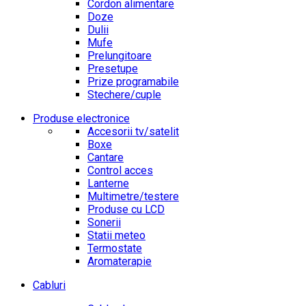
Cordon alimentare
Doze
Dulii
Mufe
Prelungitoare
Presetupe
Prize programabile
Stechere/cuple
Produse electronice
Accesorii tv/satelit
Boxe
Cantare
Control acces
Lanterne
Multimetre/testere
Produse cu LCD
Sonerii
Statii meteo
Termostate
Aromaterapie
Cabluri