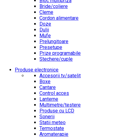
Bloc multipriza
Bride/coliere
Cleme
Cordon alimentare
Doze
Dulii
Mufe
Prelungitoare
Presetupe
Prize programabile
Stechere/cuple
Produse electronice
Accesorii tv/satelit
Boxe
Cantare
Control acces
Lanterne
Multimetre/testere
Produse cu LCD
Sonerii
Statii meteo
Termostate
Aromaterapie