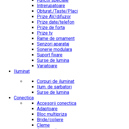
Functii speciale
Intrerupatoare
Obturat./Taste/Placi
Prize AV/difuzor
Prize date/telefon
Prize de forta
Prize tv
Rame de ornament
Senzori aparataj
Sonerie modulara
Suport fixare
Surse de lumina
Variatoare
Iluminat
Corpuri de iluminat
Ilum. de sarbatori
Surse de lumina
Conectica
Accesorii conectica
Adaptoare
Bloc multipriza
Bride/coliere
Cleme