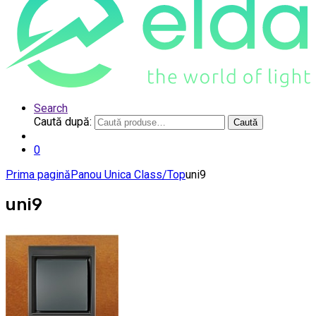
Search
Caută după:
Caută
0
Prima pagină
Panou Unica Class/Top
uni9
uni9