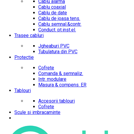
Cablu alarma
Cablu coaxial
Cablu de date
Cablu de joasa tens.
Cablu semnal.&contr.
Conduct. pt.inst.el.
Trasee cabluri
Jgheaburi PVC
Tubulatura din PVC
Protectie
Cofrete
Comanda & semnaliz.
Intr. modulare
Masura & compens. ER
Tablouri
Accesorii tablouri
Cofrete
Scule si imbracaminte