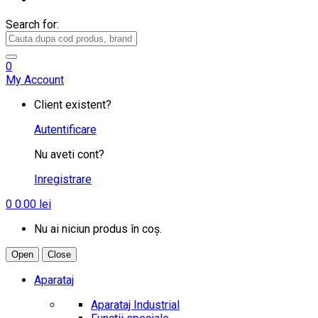
Search for:
0
My Account
Client existent?
Autentificare
Nu aveti cont?
Inregistrare
0
0.00
lei
Nu ai niciun produs în coș.
Open
Close
Aparataj
Aparataj Industrial