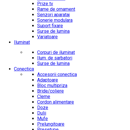
Prize tv
Rame de ornament
Senzori aparataj
Sonerie modulara
Suport fixare
Surse de lumina
Variatoare
Iluminat
Corpuri de iluminat
Ilum. de sarbatori
Surse de lumina
Conectica
Accesorii conectica
Adaptoare
Bloc multipriza
Bride/coliere
Cleme
Cordon alimentare
Doze
Dulii
Mufe
Prelungitoare
Presetupe