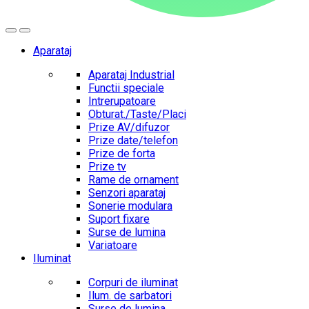
Aparataj
Aparataj Industrial
Functii speciale
Intrerupatoare
Obturat./Taste/Placi
Prize AV/difuzor
Prize date/telefon
Prize de forta
Prize tv
Rame de ornament
Senzori aparataj
Sonerie modulara
Suport fixare
Surse de lumina
Variatoare
Iluminat
Corpuri de iluminat
Ilum. de sarbatori
Surse de lumina