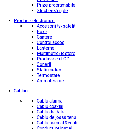
Prize programabile
Stechere/cuple
Produse electronice
Accesorii tv/satelit
Boxe
Cantare
Control acces
Lanterne
Multimetre/testere
Produse cu LCD
Sonerii
Statii meteo
Termostate
Aromaterapie
Cabluri
Cablu alarma
Cablu coaxial
Cablu de date
Cablu de joasa tens.
Cablu semnal.&contr.
Conduct. pt.inst.el.