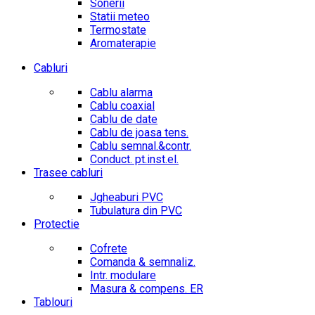
Sonerii
Statii meteo
Termostate
Aromaterapie
Cabluri
Cablu alarma
Cablu coaxial
Cablu de date
Cablu de joasa tens.
Cablu semnal.&contr.
Conduct. pt.inst.el.
Trasee cabluri
Jgheaburi PVC
Tubulatura din PVC
Protectie
Cofrete
Comanda & semnaliz.
Intr. modulare
Masura & compens. ER
Tablouri