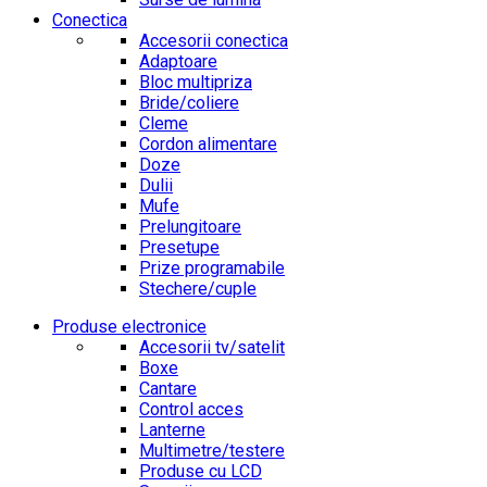
Conectica
Accesorii conectica
Adaptoare
Bloc multipriza
Bride/coliere
Cleme
Cordon alimentare
Doze
Dulii
Mufe
Prelungitoare
Presetupe
Prize programabile
Stechere/cuple
Produse electronice
Accesorii tv/satelit
Boxe
Cantare
Control acces
Lanterne
Multimetre/testere
Produse cu LCD