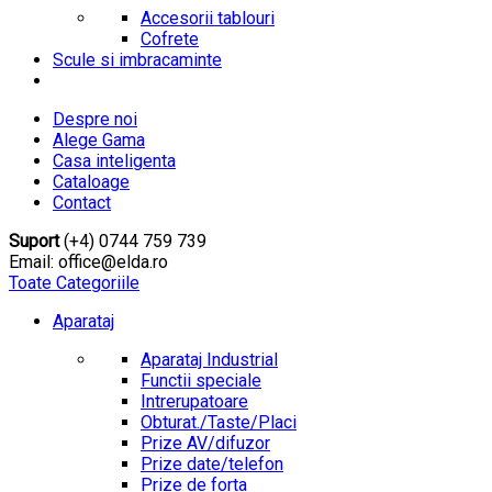
Accesorii tablouri
Cofrete
Scule si imbracaminte
Despre noi
Alege Gama
Casa inteligenta
Cataloage
Contact
Suport
(+4) 0744 759 739
Email: office@elda.ro
Toate Categoriile
Aparataj
Aparataj Industrial
Functii speciale
Intrerupatoare
Obturat./Taste/Placi
Prize AV/difuzor
Prize date/telefon
Prize de forta