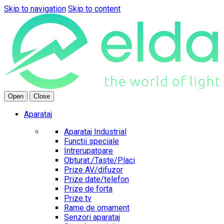
Skip to navigation
Skip to content
Open
Close
Aparataj
Aparataj Industrial
Functii speciale
Intrerupatoare
Obturat./Taste/Placi
Prize AV/difuzor
Prize date/telefon
Prize de forta
Prize tv
Rame de ornament
Senzori aparataj