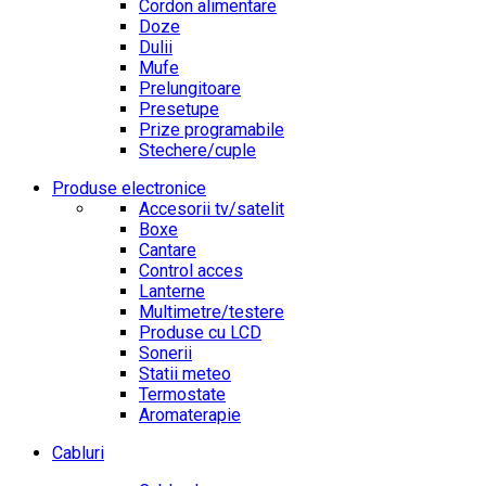
Cordon alimentare
Doze
Dulii
Mufe
Prelungitoare
Presetupe
Prize programabile
Stechere/cuple
Produse electronice
Accesorii tv/satelit
Boxe
Cantare
Control acces
Lanterne
Multimetre/testere
Produse cu LCD
Sonerii
Statii meteo
Termostate
Aromaterapie
Cabluri