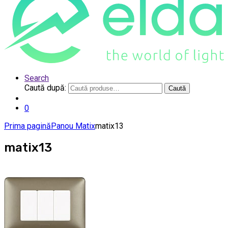
Search
Caută după:
Caută
0
Prima pagină
Panou Matix
matix13
matix13