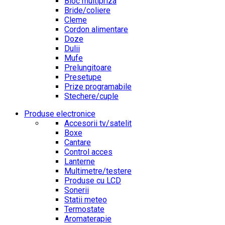
Bloc multipriza
Bride/coliere
Cleme
Cordon alimentare
Doze
Dulii
Mufe
Prelungitoare
Presetupe
Prize programabile
Stechere/cuple
Produse electronice
Accesorii tv/satelit
Boxe
Cantare
Control acces
Lanterne
Multimetre/testere
Produse cu LCD
Sonerii
Statii meteo
Termostate
Aromaterapie