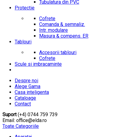
Tubulatura din PVC
Protectie
Cofrete
Comanda & semnaliz.
Intr. modulare
Masura & compens. ER
Tablouri
Accesorii tablouri
Cofrete
Scule si imbracaminte
Despre noi
Alege Gama
Casa inteligenta
Cataloage
Contact
Suport
(+4) 0744 759 739
Email: office@elda.ro
Toate Categoriile
Aparataj