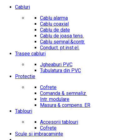
Cabluri
Cablu alarma
Cablu coaxial
Cablu de date
Cablu de joasa tens.
Cablu semnal.&contr.
Conduct. pt.inst.el.
Trasee cabluri
Jgheaburi PVC
Tubulatura din PVC
Protectie
Cofrete
Comanda & semnaliz.
Intr. modulare
Masura & compens. ER
Tablouri
Accesorii tablouri
Cofrete
Scule si imbracaminte