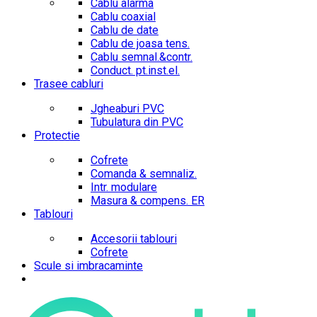
Cablu alarma
Cablu coaxial
Cablu de date
Cablu de joasa tens.
Cablu semnal.&contr.
Conduct. pt.inst.el.
Trasee cabluri
Jgheaburi PVC
Tubulatura din PVC
Protectie
Cofrete
Comanda & semnaliz.
Intr. modulare
Masura & compens. ER
Tablouri
Accesorii tablouri
Cofrete
Scule si imbracaminte