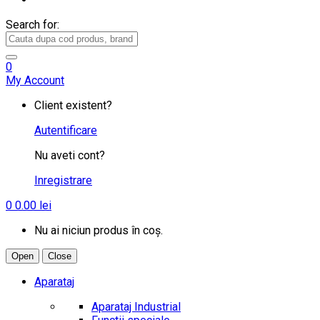
Search for:
0
My Account
Client existent?
Autentificare
Nu aveti cont?
Inregistrare
0
0.00
lei
Nu ai niciun produs în coș.
Open
Close
Aparataj
Aparataj Industrial