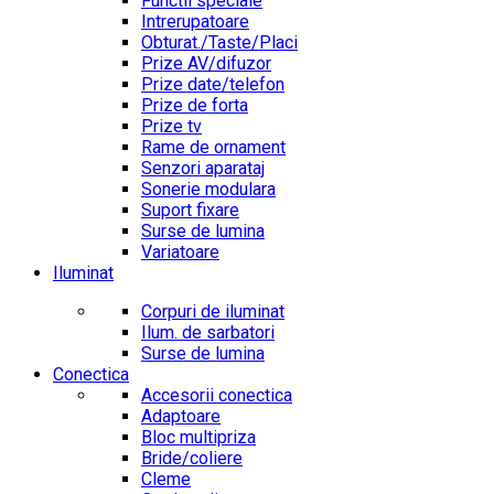
Functii speciale
Intrerupatoare
Obturat./Taste/Placi
Prize AV/difuzor
Prize date/telefon
Prize de forta
Prize tv
Rame de ornament
Senzori aparataj
Sonerie modulara
Suport fixare
Surse de lumina
Variatoare
Iluminat
Corpuri de iluminat
Ilum. de sarbatori
Surse de lumina
Conectica
Accesorii conectica
Adaptoare
Bloc multipriza
Bride/coliere
Cleme