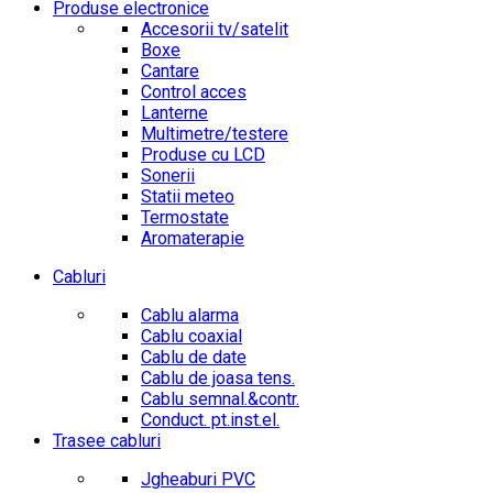
Produse electronice
Accesorii tv/satelit
Boxe
Cantare
Control acces
Lanterne
Multimetre/testere
Produse cu LCD
Sonerii
Statii meteo
Termostate
Aromaterapie
Cabluri
Cablu alarma
Cablu coaxial
Cablu de date
Cablu de joasa tens.
Cablu semnal.&contr.
Conduct. pt.inst.el.
Trasee cabluri
Jgheaburi PVC