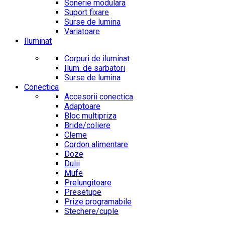
Sonerie modulara
Suport fixare
Surse de lumina
Variatoare
Iluminat
Corpuri de iluminat
Ilum. de sarbatori
Surse de lumina
Conectica
Accesorii conectica
Adaptoare
Bloc multipriza
Bride/coliere
Cleme
Cordon alimentare
Doze
Dulii
Mufe
Prelungitoare
Presetupe
Prize programabile
Stechere/cuple