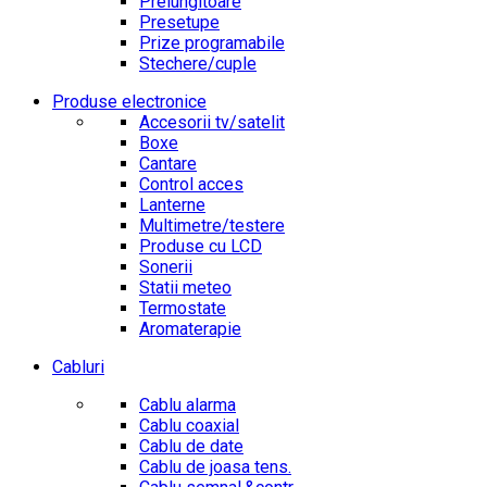
Prelungitoare
Presetupe
Prize programabile
Stechere/cuple
Produse electronice
Accesorii tv/satelit
Boxe
Cantare
Control acces
Lanterne
Multimetre/testere
Produse cu LCD
Sonerii
Statii meteo
Termostate
Aromaterapie
Cabluri
Cablu alarma
Cablu coaxial
Cablu de date
Cablu de joasa tens.