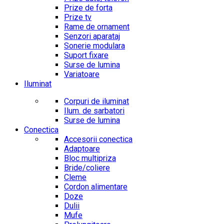
Prize de forta
Prize tv
Rame de ornament
Senzori aparataj
Sonerie modulara
Suport fixare
Surse de lumina
Variatoare
Iluminat
Corpuri de iluminat
Ilum. de sarbatori
Surse de lumina
Conectica
Accesorii conectica
Adaptoare
Bloc multipriza
Bride/coliere
Cleme
Cordon alimentare
Doze
Dulii
Mufe