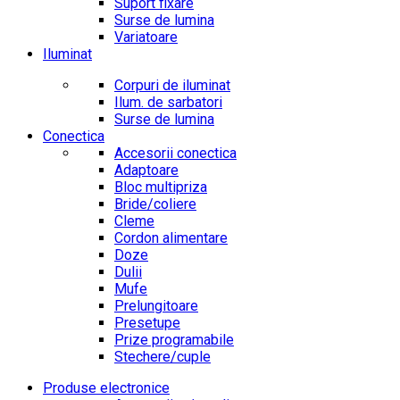
Suport fixare
Surse de lumina
Variatoare
Iluminat
Corpuri de iluminat
Ilum. de sarbatori
Surse de lumina
Conectica
Accesorii conectica
Adaptoare
Bloc multipriza
Bride/coliere
Cleme
Cordon alimentare
Doze
Dulii
Mufe
Prelungitoare
Presetupe
Prize programabile
Stechere/cuple
Produse electronice