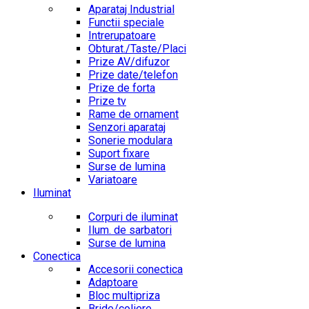
Aparataj Industrial
Functii speciale
Intrerupatoare
Obturat./Taste/Placi
Prize AV/difuzor
Prize date/telefon
Prize de forta
Prize tv
Rame de ornament
Senzori aparataj
Sonerie modulara
Suport fixare
Surse de lumina
Variatoare
Iluminat
Corpuri de iluminat
Ilum. de sarbatori
Surse de lumina
Conectica
Accesorii conectica
Adaptoare
Bloc multipriza
Bride/coliere