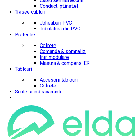
Cablu semnal.&contr.
Conduct. pt.inst.el.
Trasee cabluri
Jgheaburi PVC
Tubulatura din PVC
Protectie
Cofrete
Comanda & semnaliz.
Intr. modulare
Masura & compens. ER
Tablouri
Accesorii tablouri
Cofrete
Scule si imbracaminte