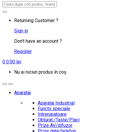
Search
for:
Returning Customer ?
Sign in
Don't have an account ?
Register
0
0.00
lei
Nu ai niciun produs în coș.
Aparataj
Aparataj Industrial
Functii speciale
Intrerupatoare
Obturat./Taste/Placi
Prize AV/difuzor
Prize date/telefon