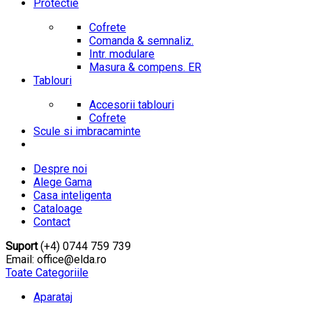
Protectie
Cofrete
Comanda & semnaliz.
Intr. modulare
Masura & compens. ER
Tablouri
Accesorii tablouri
Cofrete
Scule si imbracaminte
Despre noi
Alege Gama
Casa inteligenta
Cataloage
Contact
Suport
(+4) 0744 759 739
Email: office@elda.ro
Toate Categoriile
Aparataj