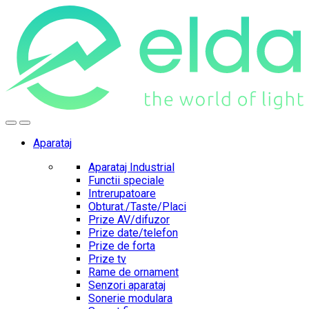
Skip
Skip
to
to
navigation
content
Aparataj
Aparataj Industrial
Functii speciale
Intrerupatoare
Obturat./Taste/Placi
Prize AV/difuzor
Prize date/telefon
Prize de forta
Prize tv
Rame de ornament
Senzori aparataj
Sonerie modulara