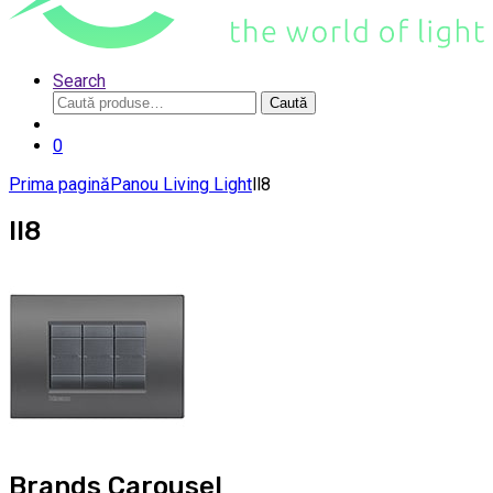
Search
Caută
Caută
după:
0
Prima pagină
Panou Living Light
ll8
ll8
Brands Carousel