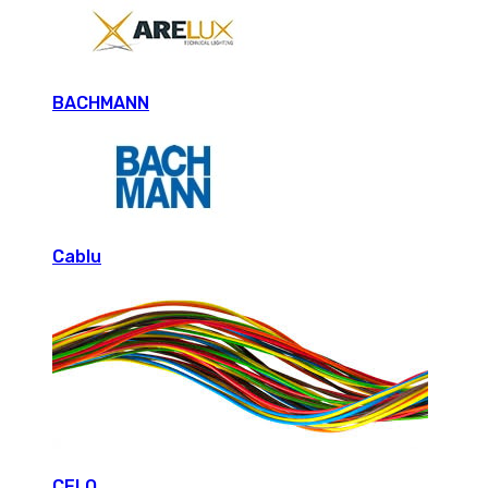
BACHMANN
Cablu
CELO