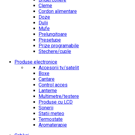
Cleme
Cordon alimentare
Doze
Dulii
Mufe
Prelungitoare
Presetupe
Prize programabile
Stechere/cuple
Produse electronice
Accesorii tv/satelit
Boxe
Cantare
Control acces
Lanterne
Multimetre/testere
Produse cu LCD
Sonerii
Statii meteo
Termostate
Aromaterapie