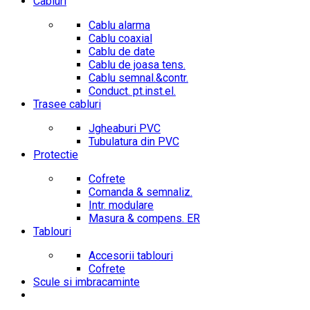
Cabluri
Cablu alarma
Cablu coaxial
Cablu de date
Cablu de joasa tens.
Cablu semnal.&contr.
Conduct. pt.inst.el.
Trasee cabluri
Jgheaburi PVC
Tubulatura din PVC
Protectie
Cofrete
Comanda & semnaliz.
Intr. modulare
Masura & compens. ER
Tablouri
Accesorii tablouri
Cofrete
Scule si imbracaminte