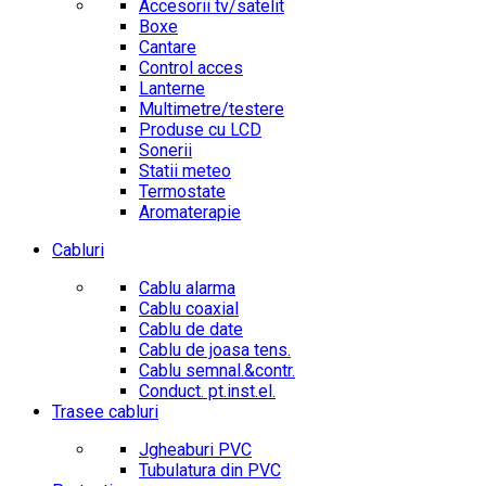
Accesorii tv/satelit
Boxe
Cantare
Control acces
Lanterne
Multimetre/testere
Produse cu LCD
Sonerii
Statii meteo
Termostate
Aromaterapie
Cabluri
Cablu alarma
Cablu coaxial
Cablu de date
Cablu de joasa tens.
Cablu semnal.&contr.
Conduct. pt.inst.el.
Trasee cabluri
Jgheaburi PVC
Tubulatura din PVC