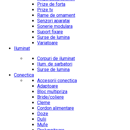
Prize de forta
Prize tv
Rame de ornament
Senzori aparataj
Sonerie modulara
Suport fixare
Surse de lumina
Variatoare
Iluminat
Corpuri de iluminat
Ilum. de sarbatori
Surse de lumina
Conectica
Accesorii conectica
Adaptoare
Bloc multipriza
Bride/coliere
Cleme
Cordon alimentare
Doze
Dulii
Mufe