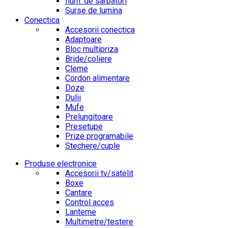
Ilum. de sarbatori
Surse de lumina
Conectica
Accesorii conectica
Adaptoare
Bloc multipriza
Bride/coliere
Cleme
Cordon alimentare
Doze
Dulii
Mufe
Prelungitoare
Presetupe
Prize programabile
Stechere/cuple
Produse electronice
Accesorii tv/satelit
Boxe
Cantare
Control acces
Lanterne
Multimetre/testere