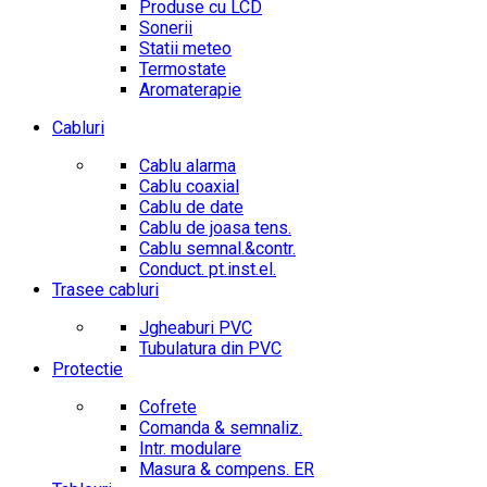
Produse cu LCD
Sonerii
Statii meteo
Termostate
Aromaterapie
Cabluri
Cablu alarma
Cablu coaxial
Cablu de date
Cablu de joasa tens.
Cablu semnal.&contr.
Conduct. pt.inst.el.
Trasee cabluri
Jgheaburi PVC
Tubulatura din PVC
Protectie
Cofrete
Comanda & semnaliz.
Intr. modulare
Masura & compens. ER