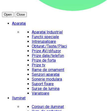
Open
Close
Aparataj
Aparataj Industrial
Functii speciale
Intrerupatoare
Obturat./Taste/Placi
Prize AV/difuzor
Prize date/telefon
Prize de forta
Prize tv
Rame de ornament
Senzori aparataj
Sonerie modulara
Suport fixare
Surse de lumina
Variatoare
Iluminat
Corpuri de iluminat