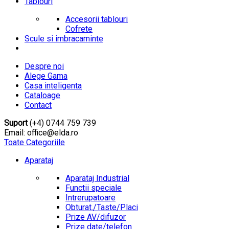
Tablouri
Accesorii tablouri
Cofrete
Scule si imbracaminte
Despre noi
Alege Gama
Casa inteligenta
Cataloage
Contact
Suport
(+4) 0744 759 739
Email: office@elda.ro
Toate Categoriile
Aparataj
Aparataj Industrial
Functii speciale
Intrerupatoare
Obturat./Taste/Placi
Prize AV/difuzor
Prize date/telefon