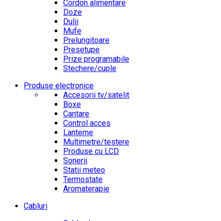
Cordon alimentare
Doze
Dulii
Mufe
Prelungitoare
Presetupe
Prize programabile
Stechere/cuple
Produse electronice
Accesorii tv/satelit
Boxe
Cantare
Control acces
Lanterne
Multimetre/testere
Produse cu LCD
Sonerii
Statii meteo
Termostate
Aromaterapie
Cabluri