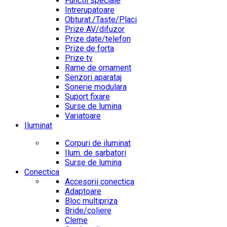
Functii speciale
Intrerupatoare
Obturat./Taste/Placi
Prize AV/difuzor
Prize date/telefon
Prize de forta
Prize tv
Rame de ornament
Senzori aparataj
Sonerie modulara
Suport fixare
Surse de lumina
Variatoare
Iluminat
Corpuri de iluminat
Ilum. de sarbatori
Surse de lumina
Conectica
Accesorii conectica
Adaptoare
Bloc multipriza
Bride/coliere
Cleme