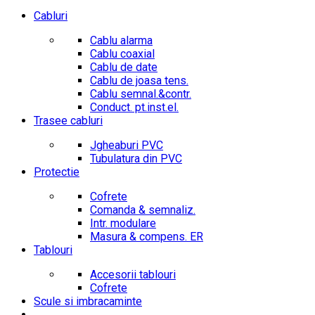
Cabluri
Cablu alarma
Cablu coaxial
Cablu de date
Cablu de joasa tens.
Cablu semnal.&contr.
Conduct. pt.inst.el.
Trasee cabluri
Jgheaburi PVC
Tubulatura din PVC
Protectie
Cofrete
Comanda & semnaliz.
Intr. modulare
Masura & compens. ER
Tablouri
Accesorii tablouri
Cofrete
Scule si imbracaminte