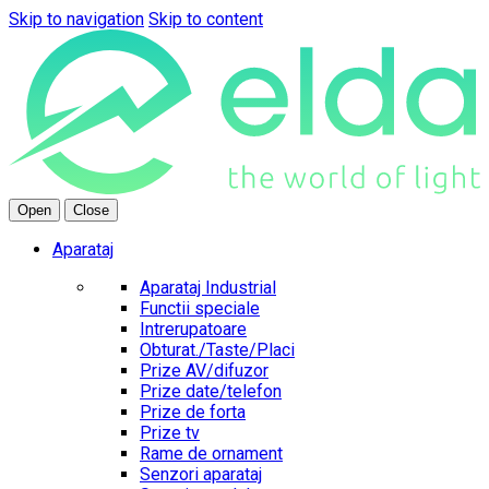
Skip to navigation
Skip to content
Open
Close
Aparataj
Aparataj Industrial
Functii speciale
Intrerupatoare
Obturat./Taste/Placi
Prize AV/difuzor
Prize date/telefon
Prize de forta
Prize tv
Rame de ornament
Senzori aparataj