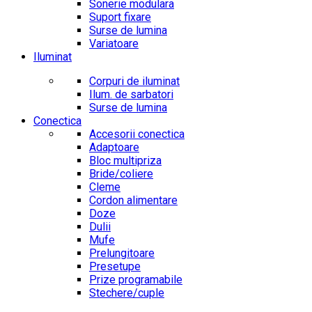
Sonerie modulara
Suport fixare
Surse de lumina
Variatoare
Iluminat
Corpuri de iluminat
Ilum. de sarbatori
Surse de lumina
Conectica
Accesorii conectica
Adaptoare
Bloc multipriza
Bride/coliere
Cleme
Cordon alimentare
Doze
Dulii
Mufe
Prelungitoare
Presetupe
Prize programabile
Stechere/cuple