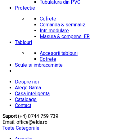
Tubulatura din PVC
Protectie
Cofrete
Comanda & semnaliz.
Intr. modulare
Masura & compens. ER
Tablouri
Accesorii tablouri
Cofrete
Scule si imbracaminte
Despre noi
Alege Gama
Casa inteligenta
Cataloage
Contact
Suport
(+4) 0744 759 739
Email: office@elda.ro
Toate Categoriile
Aparataj