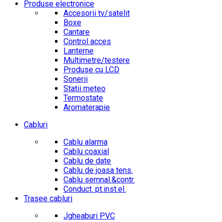
Produse electronice
Accesorii tv/satelit
Boxe
Cantare
Control acces
Lanterne
Multimetre/testere
Produse cu LCD
Sonerii
Statii meteo
Termostate
Aromaterapie
Cabluri
Cablu alarma
Cablu coaxial
Cablu de date
Cablu de joasa tens.
Cablu semnal.&contr.
Conduct. pt.inst.el.
Trasee cabluri
Jgheaburi PVC