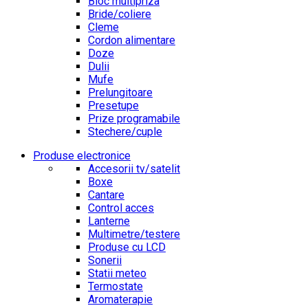
Bloc multipriza
Bride/coliere
Cleme
Cordon alimentare
Doze
Dulii
Mufe
Prelungitoare
Presetupe
Prize programabile
Stechere/cuple
Produse electronice
Accesorii tv/satelit
Boxe
Cantare
Control acces
Lanterne
Multimetre/testere
Produse cu LCD
Sonerii
Statii meteo
Termostate
Aromaterapie