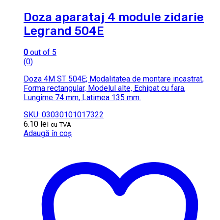
Doza aparataj 4 module zidarie
Legrand 504E
0
out of 5
(0)
Doza 4M ST 504E; Modalitatea de montare incastrat,
Forma rectangular, Modelul alte, Echipat cu fara,
Lungime 74 mm, Latimea 135 mm.
SKU: 03030101017322
6.10
lei
cu TVA
Adaugă în coș