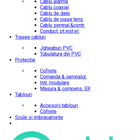
Cablu alarma
Cablu coaxial
Cablu de date
Cablu de joasa tens.
Cablu semnal.&contr.
Conduct. pt.inst.el.
Trasee cabluri
Jgheaburi PVC
Tubulatura din PVC
Protectie
Cofrete
Comanda & semnaliz.
Intr. modulare
Masura & compens. ER
Tablouri
Accesorii tablouri
Cofrete
Scule si imbracaminte