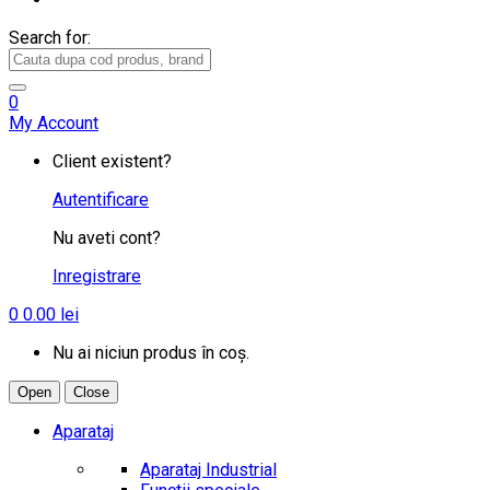
Search for:
0
My Account
Client existent?
Autentificare
Nu aveti cont?
Inregistrare
0
0.00
lei
Nu ai niciun produs în coș.
Open
Close
Aparataj
Aparataj Industrial