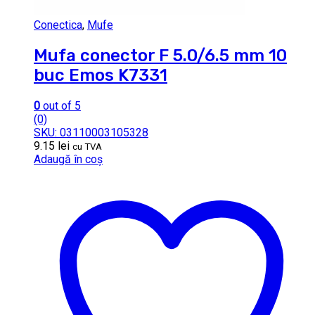
Conectica
,
Mufe
Mufa conector F 5.0/6.5 mm 10
buc Emos K7331
0
out of 5
(0)
SKU: 03110003105328
9.15
lei
cu TVA
Adaugă în coș