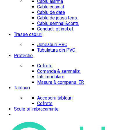
Cablu alarma
Cablu coaxial
Cablu de date
Cablu de joasa tens.
Cablu semnal.&contr.
Conduct. pt.inst.el.
Trasee cabluri
Jgheaburi PVC
Tubulatura din PVC
Protectie
Cofrete
Comanda & semnaliz.
Intr. modulare
Masura & compens. ER
Tablouri
Accesorii tablouri
Cofrete
Scule si imbracaminte