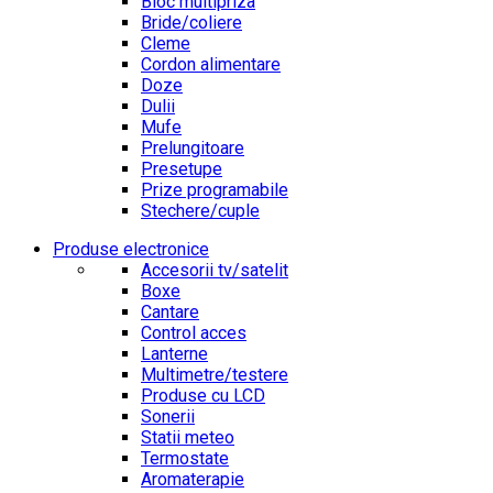
Bloc multipriza
Bride/coliere
Cleme
Cordon alimentare
Doze
Dulii
Mufe
Prelungitoare
Presetupe
Prize programabile
Stechere/cuple
Produse electronice
Accesorii tv/satelit
Boxe
Cantare
Control acces
Lanterne
Multimetre/testere
Produse cu LCD
Sonerii
Statii meteo
Termostate
Aromaterapie