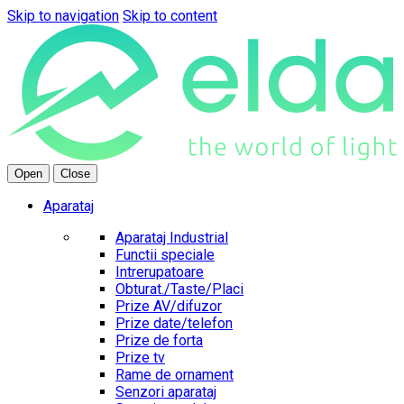
Skip to navigation
Skip to content
Open
Close
Aparataj
Aparataj Industrial
Functii speciale
Intrerupatoare
Obturat./Taste/Placi
Prize AV/difuzor
Prize date/telefon
Prize de forta
Prize tv
Rame de ornament
Senzori aparataj