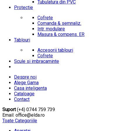
Tubulatura din PVC
Protectie
Cofrete
Comanda & semnaliz.
Intr. modulare
Masura & compens. ER
Tablouri
Accesorii tablouri
Cofrete
Scule si imbracaminte
Despre noi
Alege Gama
Casa inteligenta
Cataloage
Contact
Suport
(+4) 0744 759 739
Email: office@elda.ro
Toate Categoriile
Aparataj