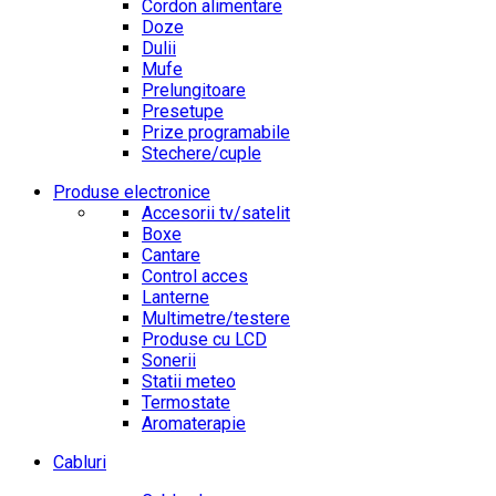
Cordon alimentare
Doze
Dulii
Mufe
Prelungitoare
Presetupe
Prize programabile
Stechere/cuple
Produse electronice
Accesorii tv/satelit
Boxe
Cantare
Control acces
Lanterne
Multimetre/testere
Produse cu LCD
Sonerii
Statii meteo
Termostate
Aromaterapie
Cabluri