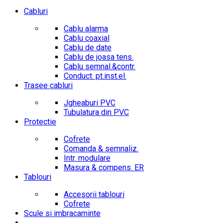
Cabluri
Cablu alarma
Cablu coaxial
Cablu de date
Cablu de joasa tens.
Cablu semnal.&contr.
Conduct. pt.inst.el.
Trasee cabluri
Jgheaburi PVC
Tubulatura din PVC
Protectie
Cofrete
Comanda & semnaliz.
Intr. modulare
Masura & compens. ER
Tablouri
Accesorii tablouri
Cofrete
Scule si imbracaminte