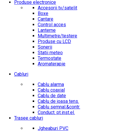
Produse electronice
Accesorii tv/satelit
Boxe
Cantare
Control acces
Lanterne
Multimetre/testere
Produse cu LCD
Sonerii
Statii meteo
Termostate
Aromaterapie
Cabluri
Cablu alarma
Cablu coaxial
Cablu de date
Cablu de joasa tens.
Cablu semnal.&contr.
Conduct. pt.inst.el.
Trasee cabluri
Jgheaburi PVC