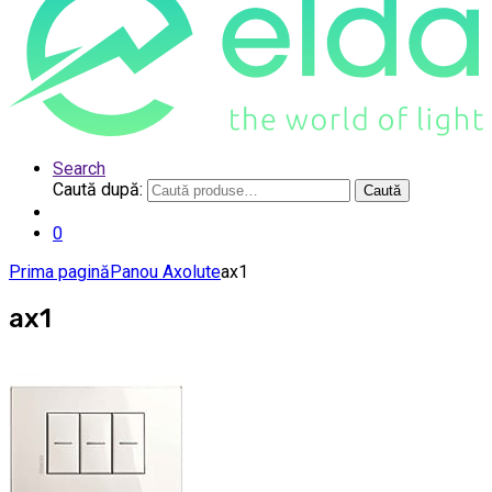
Search
Caută după:
Caută
0
Prima pagină
Panou Axolute
ax1
ax1