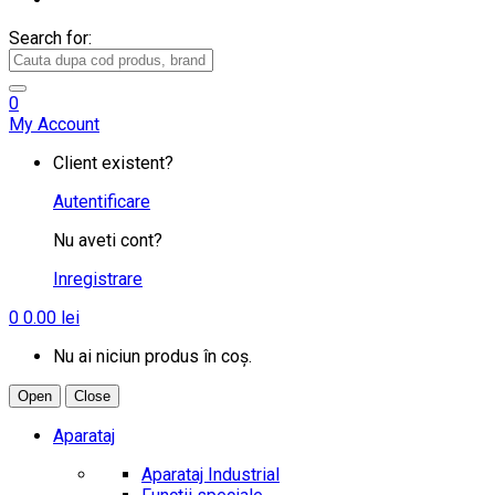
Search for:
0
My Account
Client existent?
Autentificare
Nu aveti cont?
Inregistrare
0
0.00
lei
Nu ai niciun produs în coș.
Open
Close
Aparataj
Aparataj Industrial