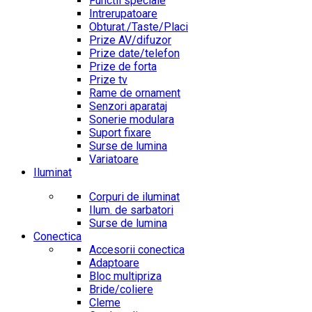
Functii speciale
Intrerupatoare
Obturat./Taste/Placi
Prize AV/difuzor
Prize date/telefon
Prize de forta
Prize tv
Rame de ornament
Senzori aparataj
Sonerie modulara
Suport fixare
Surse de lumina
Variatoare
Iluminat
Corpuri de iluminat
Ilum. de sarbatori
Surse de lumina
Conectica
Accesorii conectica
Adaptoare
Bloc multipriza
Bride/coliere
Cleme