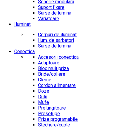
Sonerie modulara
Suport fixare
Surse de lumina
Variatoare
Iluminat
Corpuri de iluminat
Ilum. de sarbatori
Surse de lumina
Conectica
Accesorii conectica
Adaptoare
Bloc multipriza
Bride/coliere
Cleme
Cordon alimentare
Doze
Dulii
Mufe
Prelungitoare
Presetupe
Prize programabile
Stechere/cuple