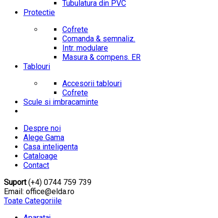
Tubulatura din PVC
Protectie
Cofrete
Comanda & semnaliz.
Intr. modulare
Masura & compens. ER
Tablouri
Accesorii tablouri
Cofrete
Scule si imbracaminte
Despre noi
Alege Gama
Casa inteligenta
Cataloage
Contact
Suport
(+4) 0744 759 739
Email: office@elda.ro
Toate Categoriile
Aparataj