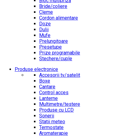
Bloc multipriza
Bride/coliere
Cleme
Cordon alimentare
Doze
Dulii
Mufe
Prelungitoare
Presetupe
Prize programabile
Stechere/cuple
Produse electronice
Accesorii tv/satelit
Boxe
Cantare
Control acces
Lanterne
Multimetre/testere
Produse cu LCD
Sonerii
Statii meteo
Termostate
Aromaterapie