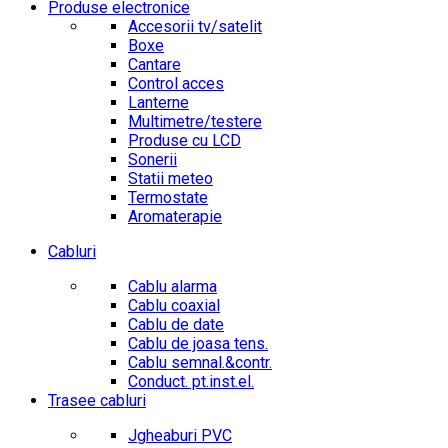
Produse electronice
Accesorii tv/satelit
Boxe
Cantare
Control acces
Lanterne
Multimetre/testere
Produse cu LCD
Sonerii
Statii meteo
Termostate
Aromaterapie
Cabluri
Cablu alarma
Cablu coaxial
Cablu de date
Cablu de joasa tens.
Cablu semnal.&contr.
Conduct. pt.inst.el.
Trasee cabluri
Jgheaburi PVC