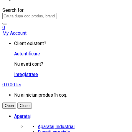
Search for:
0
My Account
Client existent?
Autentificare
Nu aveti cont?
Inregistrare
0
0.00
lei
Nu ai niciun produs în coș.
Open
Close
Aparataj
Aparataj Industrial