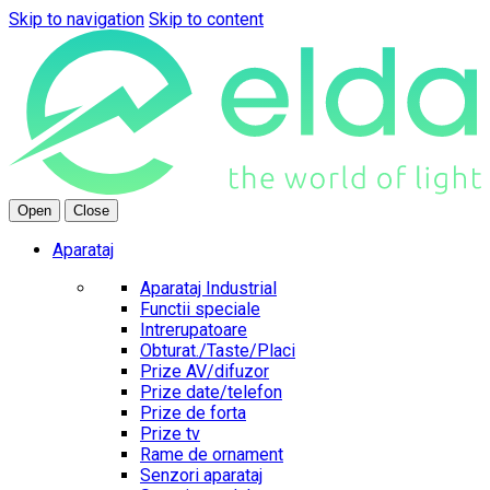
Skip to navigation
Skip to content
Open
Close
Aparataj
Aparataj Industrial
Functii speciale
Intrerupatoare
Obturat./Taste/Placi
Prize AV/difuzor
Prize date/telefon
Prize de forta
Prize tv
Rame de ornament
Senzori aparataj