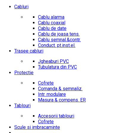
Cabluri
Cablu alarma
Cablu coaxial
Cablu de date
Cablu de joasa tens.
Cablu semnal.&contr.
Conduct. pt.inst.el.
Trasee cabluri
Jgheaburi PVC
Tubulatura din PVC
Protectie
Cofrete
Comanda & semnaliz.
Intr. modulare
Masura & compens. ER
Tablouri
Accesorii tablouri
Cofrete
Scule si imbracaminte