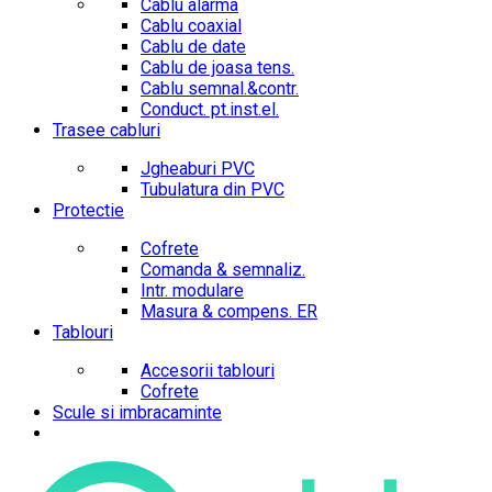
Cablu alarma
Cablu coaxial
Cablu de date
Cablu de joasa tens.
Cablu semnal.&contr.
Conduct. pt.inst.el.
Trasee cabluri
Jgheaburi PVC
Tubulatura din PVC
Protectie
Cofrete
Comanda & semnaliz.
Intr. modulare
Masura & compens. ER
Tablouri
Accesorii tablouri
Cofrete
Scule si imbracaminte