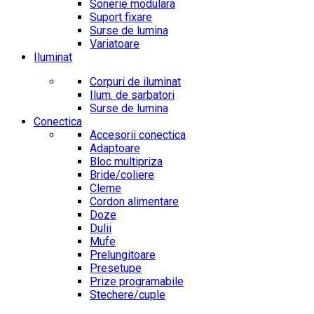
Sonerie modulara
Suport fixare
Surse de lumina
Variatoare
Iluminat
Corpuri de iluminat
Ilum. de sarbatori
Surse de lumina
Conectica
Accesorii conectica
Adaptoare
Bloc multipriza
Bride/coliere
Cleme
Cordon alimentare
Doze
Dulii
Mufe
Prelungitoare
Presetupe
Prize programabile
Stechere/cuple