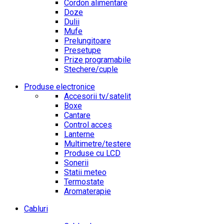
Cordon alimentare
Doze
Dulii
Mufe
Prelungitoare
Presetupe
Prize programabile
Stechere/cuple
Produse electronice
Accesorii tv/satelit
Boxe
Cantare
Control acces
Lanterne
Multimetre/testere
Produse cu LCD
Sonerii
Statii meteo
Termostate
Aromaterapie
Cabluri