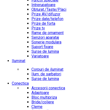
Functii speciale
Intrerupatoare
Obturat./Taste/Placi
Prize AV/difuzor
Prize date/telefon
Prize de forta
Prize tv
Rame de ornament
Senzori aparataj
Sonerie modulara
Suport fixare
Surse de lumina
Variatoare
Iluminat
Corpuri de iluminat
Ilum. de sarbatori
Surse de lumina
Conectica
Accesorii conectica
Adaptoare
Bloc multipriza
Bride/coliere
Cleme