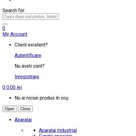
Search for:
0
My Account
Client existent?
Autentificare
Nu aveti cont?
Inregistrare
0
0.00
lei
Nu ai niciun produs în coș.
Open
Close
Aparataj
Aparataj Industrial