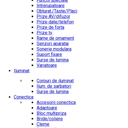
Functii speciale
Intrerupatoare
Obturat./Taste/Placi
Prize AV/difuzor
Prize date/telefon
Prize de forta
Prize tv
Rame de ornament
Senzori aparataj
Sonerie modulara
Suport fixare
Surse de lumina
Variatoare
Iluminat
Corpuri de iluminat
Ilum. de sarbatori
Surse de lumina
Conectica
Accesorii conectica
Adaptoare
Bloc multipriza
Bride/coliere
Cleme