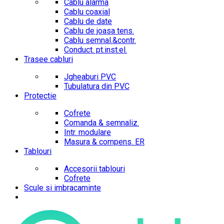
Cablu alarma
Cablu coaxial
Cablu de date
Cablu de joasa tens.
Cablu semnal.&contr.
Conduct. pt.inst.el.
Trasee cabluri
Jgheaburi PVC
Tubulatura din PVC
Protectie
Cofrete
Comanda & semnaliz.
Intr. modulare
Masura & compens. ER
Tablouri
Accesorii tablouri
Cofrete
Scule si imbracaminte