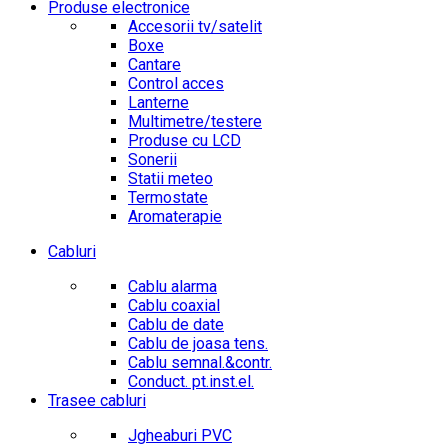
Produse electronice
Accesorii tv/satelit
Boxe
Cantare
Control acces
Lanterne
Multimetre/testere
Produse cu LCD
Sonerii
Statii meteo
Termostate
Aromaterapie
Cabluri
Cablu alarma
Cablu coaxial
Cablu de date
Cablu de joasa tens.
Cablu semnal.&contr.
Conduct. pt.inst.el.
Trasee cabluri
Jgheaburi PVC