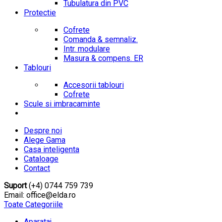
Tubulatura din PVC
Protectie
Cofrete
Comanda & semnaliz.
Intr. modulare
Masura & compens. ER
Tablouri
Accesorii tablouri
Cofrete
Scule si imbracaminte
Despre noi
Alege Gama
Casa inteligenta
Cataloage
Contact
Suport
(+4) 0744 759 739
Email: office@elda.ro
Toate Categoriile
Aparataj