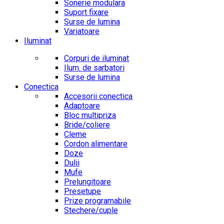
Sonerie modulara
Suport fixare
Surse de lumina
Variatoare
Iluminat
Corpuri de iluminat
Ilum. de sarbatori
Surse de lumina
Conectica
Accesorii conectica
Adaptoare
Bloc multipriza
Bride/coliere
Cleme
Cordon alimentare
Doze
Dulii
Mufe
Prelungitoare
Presetupe
Prize programabile
Stechere/cuple