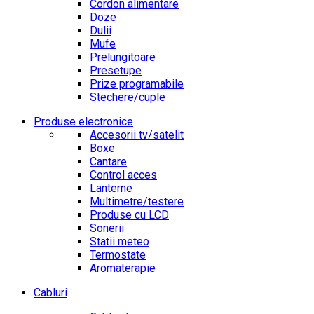
Cordon alimentare
Doze
Dulii
Mufe
Prelungitoare
Presetupe
Prize programabile
Stechere/cuple
Produse electronice
Accesorii tv/satelit
Boxe
Cantare
Control acces
Lanterne
Multimetre/testere
Produse cu LCD
Sonerii
Statii meteo
Termostate
Aromaterapie
Cabluri