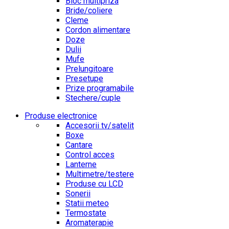
Bloc multipriza
Bride/coliere
Cleme
Cordon alimentare
Doze
Dulii
Mufe
Prelungitoare
Presetupe
Prize programabile
Stechere/cuple
Produse electronice
Accesorii tv/satelit
Boxe
Cantare
Control acces
Lanterne
Multimetre/testere
Produse cu LCD
Sonerii
Statii meteo
Termostate
Aromaterapie