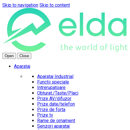
Skip to navigation
Skip to content
Open
Close
Aparataj
Aparataj Industrial
Functii speciale
Intrerupatoare
Obturat./Taste/Placi
Prize AV/difuzor
Prize date/telefon
Prize de forta
Prize tv
Rame de ornament
Senzori aparataj