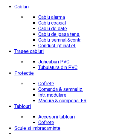
Cabluri
Cablu alarma
Cablu coaxial
Cablu de date
Cablu de joasa tens.
Cablu semnal.&contr.
Conduct. pt.inst.el.
Trasee cabluri
Jgheaburi PVC
Tubulatura din PVC
Protectie
Cofrete
Comanda & semnaliz.
Intr. modulare
Masura & compens. ER
Tablouri
Accesorii tablouri
Cofrete
Scule si imbracaminte